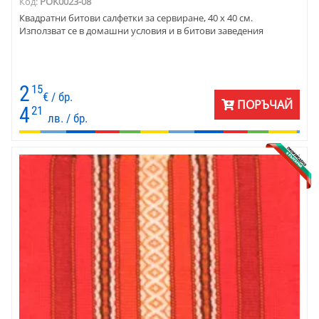
Код:
POK0023-08
Квадратни битови салфетки за сервиране, 40 х 40 см.
Използват се в домашни условия и в битови заведения
2
15
€ / бр.
ПОРЪЧАЙ
4
21
лв. / бр.