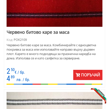
Червено битово каре за маса
Код:
POK2109
Червено битово каре за маса. Комбинирайте с едноцветна
покривка за маса или използвайте направо върху дървен
плот. Карето е много подходяща за празнична наредба на
дома. Използва се и като салфетка за сервиране.
2
50
€ / бр.
ПОРЪЧАЙ
4
89
лв. / бр.