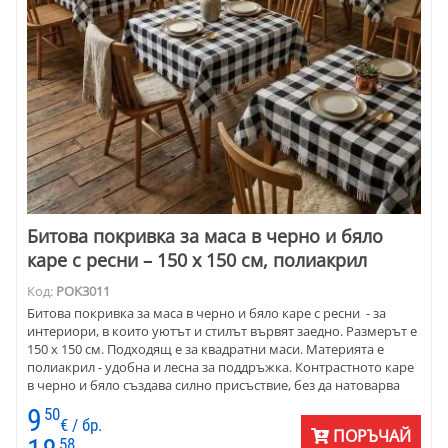
Битова покривка за маса в черно и бяло
каре с ресни – 150 x 150 см, полиакрил
Код:
POK3011
Битова покривка за маса в черно и бяло каре с ресни - за
интериори, в които уютът и стилът вървят заедно. Размерът е
150 x 150 см. Подходящ е за квадратни маси. Материята е
полиакрил - удобна и лесна за поддръжка. Контрастното каре
в черно и бяло създава силно присъствие, без да натоварва
пространството. Ресните добавят мек битов акцент.
9
50
Покривката е подходяща за дома, за ресторант, механа.
€ / бр.
ПОРЪЧАЙ
58