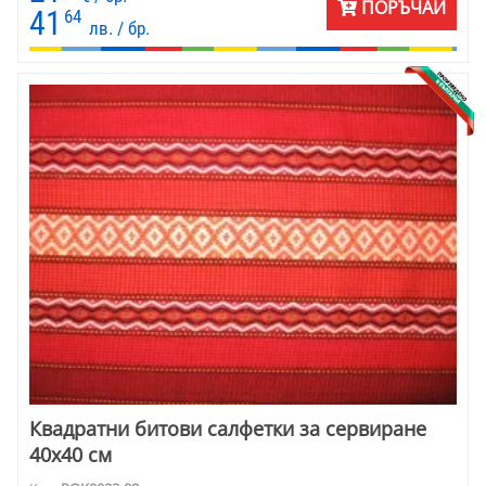
ПОРЪЧАЙ
41
64
лв. / бр.
Квадратни битови салфетки за сервиране
40х40 см