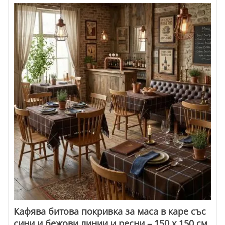
Кафява битова покривка за маса в каре със
сини и бежови линии и ресни – 150 x 150 см,