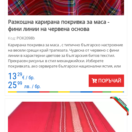
Разкошна карирана покривка за маса -
фини линии на червена основа
Код:
POK2098b
Карирана покривка за маса , с типично българско настроение
на весели срещи край трапезата. Чудесна от червено с фини
линии в характерни цветове за българския битов текстил.
Прекрасен рисунък в стил механджийски. Изберете
покривката, ако сервирате български национални ястия, или
интериора на дома ви е от масив. Подходяща е за всяка
13
29
веранда. Покривката е подходяща за заведения , кафене,
€ / бр.
ПОРЪЧАЙ
бистро - особено в планински селища, или тематично. Ушита
25
99
лв. / бр.
е от плат, който се поддържа лесно.