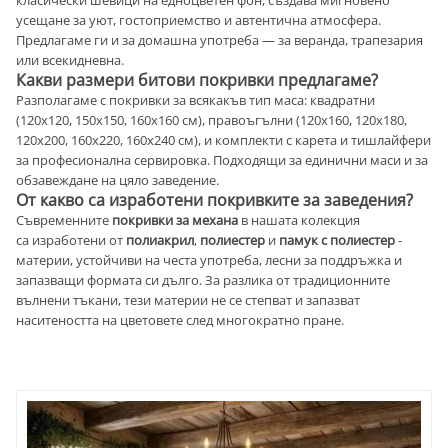
усещане за уют, гостоприемство и автентична атмосфера.
Предлагаме ги и за домашна употреба — за веранда, трапезария
или всекидневна.
Какви размери битови покривки предлагаме?
Разполагаме с покривки за всякакъв тип маса: квадратни
(120х120, 150х150, 160х160 см), правоъгълни (120х160, 120х180,
120х200, 160х220, 160х240 см), и комплекти с карета и тишлайфери
за професионална сервировка. Подходящи за единични маси и за
обзавеждане на цяло заведение.
От какво са изработени покривките за заведения?
Съвременните
покривки за механа
в нашата колекция
са изработени от
полиакрил
,
полиестер
и
памук с полиестер
-
материи, устойчиви на честа употреба, лесни за поддръжка и
запазващи формата си дълго. За разлика от традиционните
вълнени тъкани, тези материи не се степват и запазват
наситеността на цветовете след многократно пране.