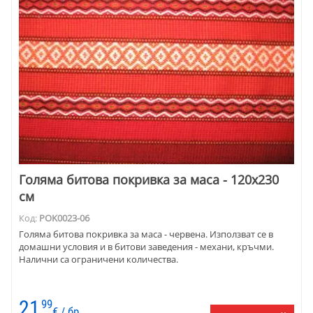
Голяма битова покривка за маса - 120х230
см
Код:
POK0023-06
Голяма битова покривка за маса - червена. Използват се в
домашни условия и в битови заведения - механи, кръчми.
Налични са ограничени количества.
21
99
€ / бр.