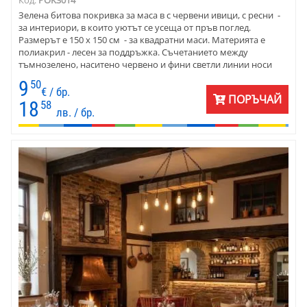
Зелена битова покривка за маса в с червени ивици, с ресни -
за интериори, в които уютът се усеща от пръв поглед.
Размерът е 150 x 150 см - за квадратни маси. Материята е
полиакрил - лесен за поддръжка. Съчетанието между
тъмнозелено, наситено червено и фини светли линии носи
топлина и елегантност. Покривката е подходяща за дома, за
9
50
механа, бистро, къщи за гости.
€ / бр.
ПОРЪЧАЙ
18
58
лв. / бр.