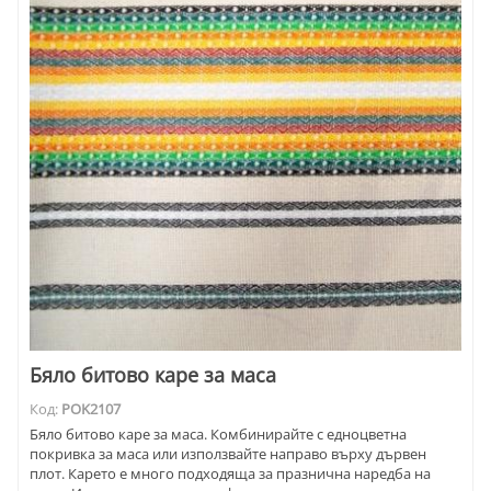
Бяло битово каре за маса
Код:
POK2107
Бяло битово каре за маса. Комбинирайте с едноцветна
покривка за маса или използвайте направо върху дървен
плот. Карето е много подходяща за празнична наредба на