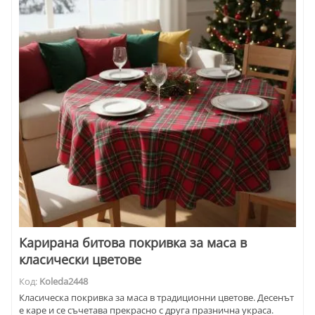
Карирана битова покривка за маса в
класически цветове
Код:
Koleda2448
Класическа покривка за маса в традиционни цветове. Десенът
е каре и се съчетава прекрасно с друга празнична украса.