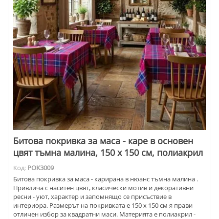
Битова покривка за маса - каре в основен
цвят тъмна малина, 150 x 150 см, полиакрил
Код:
POK3009
Битова покривка за маса - карирана в нюанс тъмна малина .
Привлича с наситен цвят, класически мотив и декоративни
ресни - уют, характер и запомнящо се присъствие в
интериора. Размерът на покривката е 150 x 150 см я прави
отличен избор за квадратни маси. Материята е полиакрил -