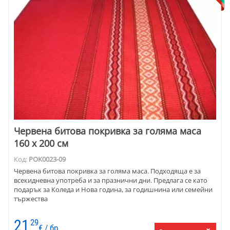
Червена битова покривка за голяма маса
160 х 200 см
Код:
POK0023-09
Червена битова покривка за голяма маса. Подходяща е за
всекидневна употреба и за празнични дни. Предлага се като
подарък за Коледа и Нова година, за годишнина или семейни
тържества
21
29
€ / бр.