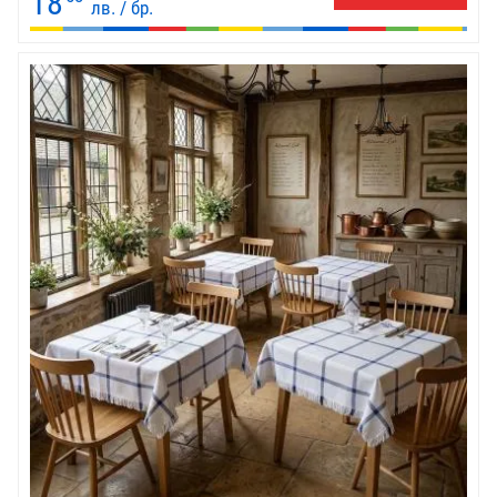
18
лв. / бр.