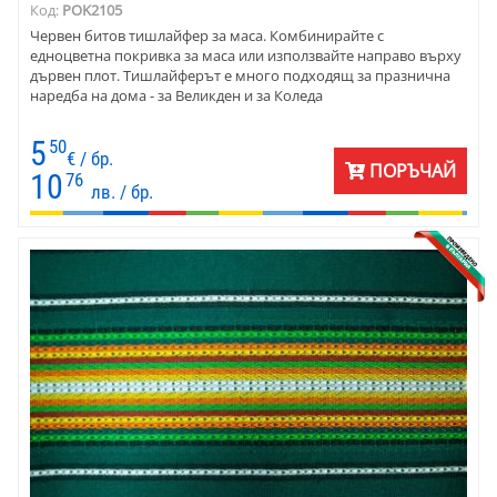
Код:
POK2105
Червен битов тишлайфер за маса. Комбинирайте с
едноцветна покривка за маса или използвайте направо върху
дървен плот. Тишлайферът е много подходящ за празнична
наредба на дома - за Великден и за Коледа
5
50
€ / бр.
ПОРЪЧАЙ
10
76
лв. / бр.