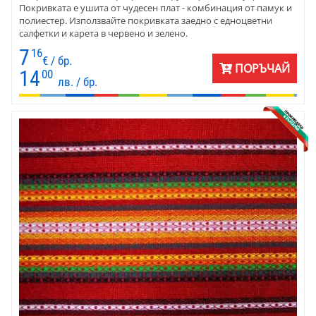
Покривката е ушита от чудесен плат - комбинация от памук и
полиестер. Използвайте покривката заедно с едноцветни
салфетки и карета в червено и зелено.
7
16
€ / бр.
ПОРЪЧАЙ
14
00
лв. / бр.