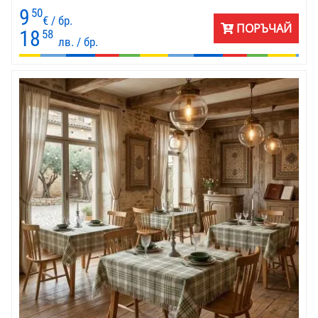
удобна, лесна за поддръжка. Покривката е подходяща за дома
9
50
и за заведения - механи и ресторанти с търсена атмосфера.
€ / бр.
ПОРЪЧАЙ
Комбинира се чудесно с едноцветни пердета и декоративни
18
58
лв. / бр.
калъфки в натурални, бежови, бордо или тъмносини тонове.