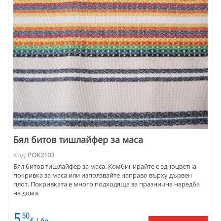
Бял битов тишлайфер за маса
Код:
POK2103
Бял битов тишлайфер за маса. Комбинирайте с едноцветна
покривка за маса или използвайте направо върху дървен
плот. Покривката е много подходяща за празнична наредба
на дома.
5
50
€ / бр.