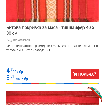
Битова покривка за маса - тишлайфер 40 х
80 см
Код:
POK0023-07
Битов тишлайфер - размер 40 х 80 см. Използват се в домашни
условия и в битови заведения
4
35
€ / бр.
ПОРЪЧАЙ
8
51
лв. / бр.