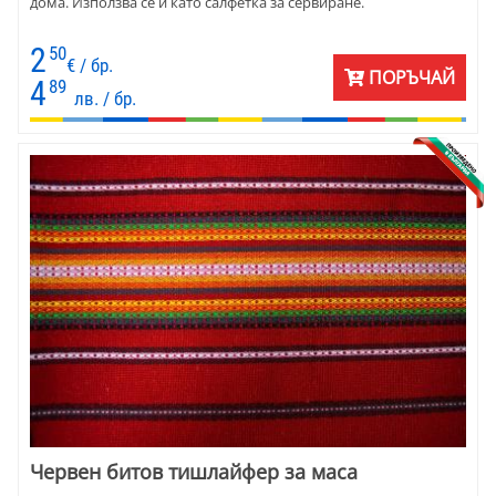
дома. Използва се и като салфетка за сервиране.
2
50
€ / бр.
ПОРЪЧАЙ
4
89
лв. / бр.
Червен битов тишлайфер за маса