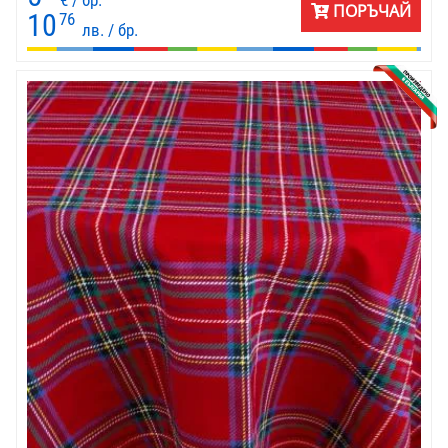
ПОРЪЧАЙ
10
76
лв. / бр.