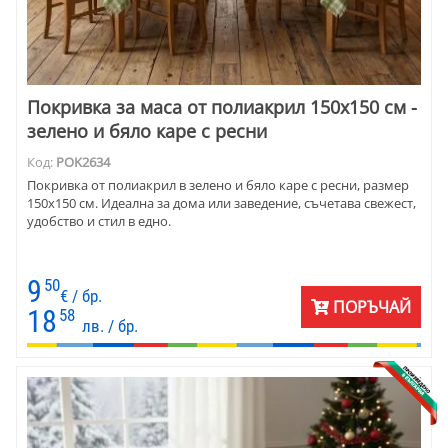
Покривка за маса от полиакрил 150x150 см -
зелено и бяло каре с ресни
Код:
POK2634
Покривка от полиакрил в зелено и бяло каре с ресни, размер
150х150 см. Идеална за дома или заведение, съчетава свежест,
удобство и стил в едно.
9
50
€ / бр.
ПОРЪЧАЙ
18
58
лв. / бр.