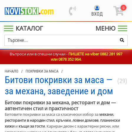
0
ВХОД
КАТАЛОГ
МЕНЮ
Въпроси или в спешни случаи -
ПИШЕТЕ на viber 0882 281 997
или
0878 352 964
.
НАЧАЛО
/
ПОКРИВКИ ЗА МАСА
/
Битови покривки за маса —
(29)
за механа, заведение и дом
Битови покривки за механа, ресторант и дом —
автентичен стил и практичност
Битовите покривки за маса са класически избор за
механи
,
ресторанти в народен стил
,
кръчми
,
ловни домове
,
планински
хижи
и
къщи за гости
. Кариран десен с характерни ресни, или
класически шевици на едноцветен фон, създава мигновено