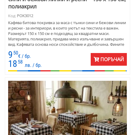
полиакрил
Код:
POK3012
Кафява битова покривка за маса с тънки сини и бежови линии
и ресни - за интериори, в които уютът на текстила е важен.
Размерът 150 x 150 см е подходящ за квадратни маси.
Материята, полиакрил, придава меко излъчване и завършен
вид. Кафявата основа носи спокойствие и дълбочина. Фините
сини и бежови линии освежават десена. Покривката е
9
50
подходяща както за дома, така и за ресторанти, механи, къщи
€ / бр.
ПОРЪЧАЙ
за гости и заведения с топла, гостоприемна атмосфера.
18
58
лв. / бр.