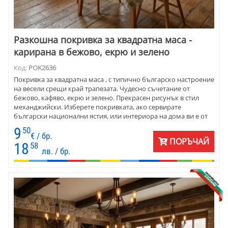
Разкошна покривка за квадратна маса -
карирана в бежово, екрю и зелено
Код:
POK2636
Покривка за квадратна маса , с типично българско настроение
на весели срещи край трапезата. Чудесно съчетание от
бежово, кафяво, екрю и зелено. Прекрасен рисунък в стил
механджийски. Изберете покривката, ако сервирате
български национални ястия, или интериора на дома ви е от
масив. Подходяща е за всяка веранда. Покривката е
9
50
подходяща за заведения , кафене, бистро - особено в
€ / бр.
ПОРЪЧАЙ
планински селища, или тематично. Ушита е от плат, който се
18
58
лв. / бр.
поддържа лесно.