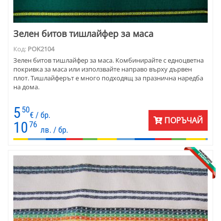
Зелен битов тишлайфер за маса
Код:
POK2104
Зелен битов тишлайфер за маса. Комбинирайте с едноцветна
покривка за маса или използвайте направо върху дървен
плот. Тишлайферът е много подходящ за празнична наредба
на дома.
5
50
€ / бр.
ПОРЪЧАЙ
10
76
лв. / бр.