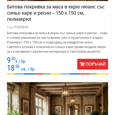
Битова покривка за маса в екрю нюанс със
синьо каре и ресни – 150 x 150 см,
полиакрил
Код:
POK3010
Битова покривка за маса в екрю със синьо каре и ресни - това
е стилно решение за чиста визия, уют и практичност в едно.
Размерът 150 x 150 см е подходящ за квадратни маси .
Светлата основа с класическо синьо каре прави модела лесен
за съчетаване с различни интериори и текстилни акценти.
Подходяща е за дома и за ресторанти, механи , които искат да
9
50
създадат приветлива и запомняща се атмосфера.
€ / бр.
ПОРЪЧАЙ
18
58
лв. / бр.