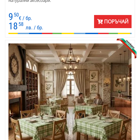
натурални аксесоари.
9
50
€ / бр.
ПОРЪЧАЙ
18
58
лв. / бр.