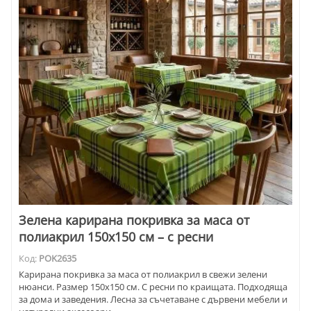
Зелена карирана покривка за маса от
полиакрил 150x150 см – с ресни
Код:
POK2635
Карирана покривка за маса от полиакрил в свежи зелени
нюанси. Размер 150х150 см. С ресни по краищата. Подходяща
за дома и заведения. Лесна за съчетаване с дървени мебели и