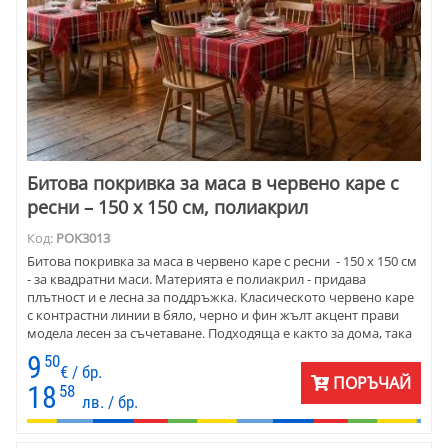
Битова покривка за маса в червено каре с
ресни – 150 x 150 см, полиакрил
Код:
POK3013
Битова покривка за маса в червено каре с ресни - 150 x 150 см
- за квадратни маси. Mатерията e полиакрил - придава
плътност и е лесна за поддръжка. Класическото червено каре
с контрастни линии в бяло, черно и фин жълт акцент прави
модела лесен за съчетаване. Подходяща е както за дома, така
и за механи, ресторанти, къщи за гости и заведения, които
9
50
търсят запомняща се атмосфера и красиво подредена маса.
€ / бр.
ПОРЪЧАЙ
18
58
лв. / бр.