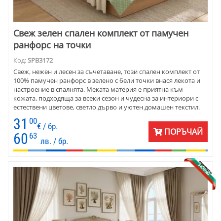
Свеж зелен спален комплект от памучен
ранфорс на точки
Код:
SPB3172
Свеж, нежен и лесен за съчетаване, този спален комплект от
100% памучен ранфорс в зелено с бели точки внася лекота и
настроение в спалнята. Меката материя е приятна към
кожата, подходяща за всеки сезон и чудесна за интериори с
естествени цветове, светло дърво и уютен домашен текстил.
31
00
€ / бр.
ПОРЪЧАЙ
60
63
лв. / бр.