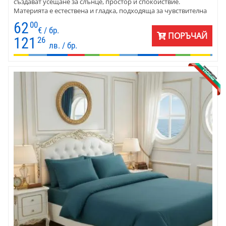
създават усещане за слънце, простор и спокойствие.
Материята е естествена и гладка, подходяща за чувствителна
кожа и ежедневна употреба. Комплектът е отличен избор за
62
00
спалня, в която се търси светлина и мекота, без натрапчиви
€ / бр.
ПОРЪЧАЙ
цветове. Подходящ е за хора, които държат на качеството и
121
26
лв. / бр.
естествените материи.