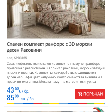
Спален комплект ранфорс с 3D морски
десен Раковини
Код:
SPB3165
Свеж и ефектен, този спален комплект от памучен ранфорс
привлича с реалистичен 3D принт с раковини, морски звезди и
пясъчни нюанси. Комплектът се изработва с едноцветен
долен чаршаф в цвят капучино, който омекотява визията и я
прави по-елегантна. Меката памучна материя осигурява
комфорт през всички сезони.
43
50
€ / бр.
ПОРЪЧАЙ
85
08
лв. / бр.