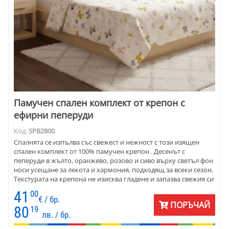
Памучен спален комплект от крепон с
ефирни пеперуди
Код:
SPB2800
Спалнята се изпълва със свежест и нежност с този изящен
спален комплект от 100% памучен крепон . Десенът с
пеперуди в жълто, оранжево, розово и сиво върху светъл фон
носи усещане за лекота и хармония, подходящ за всеки сезон.
Текстурата на крепона не изисква гладене и запазва свежия си
вид след всяко пране. Подходящ за различни размери легла –
41
00
от единично и тип „приста“ до голяма спалня. Перфектният
€ / бр.
ПОРЪЧАЙ
избор за модерни жени и мъже, които търсят комбинация от
80
19
лв. / бр.
стил, комфорт и практичност в ежедневието си.