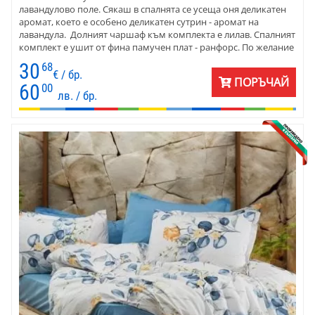
лавандулово поле. Сякаш в спалнята се усеща оня деликатен
аромат, което е особено деликатен сутрин - аромат на
лавандула. Долният чаршаф към комплекта е лилав. Спалният
комплект е ушит от фина памучен плат - ранфорс. По желание
към комплекта могат да се добавят калъфки в други цветове -
30
68
от бледо лилаво до тъмно виолетово.
€ / бр.
ПОРЪЧАЙ
60
00
лв. / бр.