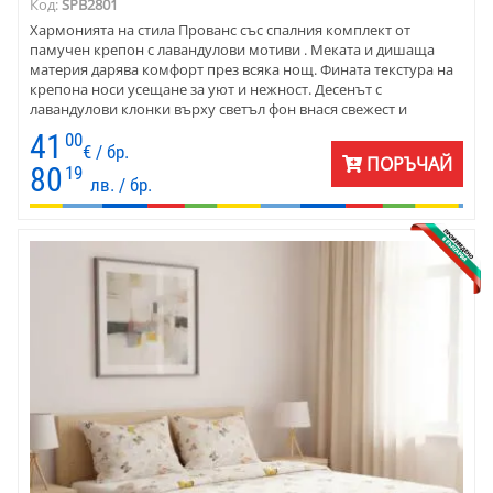
Код:
SPB2801
Хармонията на стила Прованс със спалния комплект от
памучен крепон с лавандулови мотиви . Меката и дишаща
материя дарява комфорт през всяка нощ. Фината текстура на
крепона носи усещане за уют и нежност. Десенът с
лавандулови клонки върху светъл фон внася свежест и
спокойствие в спалнята, превръщайки я в истинско кътче за
41
00
релакс. Спалният комплект се предлага в различни размери –
€ / бр.
ПОРЪЧАЙ
от единично легло и легло тип приста до голяма спалня.
80
19
лв. / бр.
Подходящ за жени и мъже, които ценят комфорта и
естествената красота, той е идеалното решение за всеки дом,
търсещ стил и практичност.