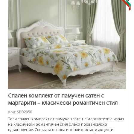
Спален комплект от памучен сатен с
маргарити – класически романтичен стил
Код:
SPB2950
Този спален комплект от памучен сатен с маргартити е израз
на класически романтичен стил с леко провансалско
вдъхновение. Светлата основа и топлите жълти акценти