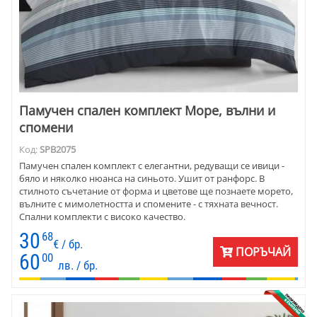
Памучен спален комплект Море, вълни и
спомени
Код:
SPB2075
Памучен спален комплект с елегантни, редуващи се ивици -
бяло и няколко нюанса на синьото. Ушит от ранфорс. В
стилното съчетание от форма и цветове ще познаете морето,
вълните с мимолетността и спомените - с тяхната вечност.
Спални комплекти с високо качество.
30
68
€ / бр.
ПОРЪЧАЙ
60
00
лв. / бр.