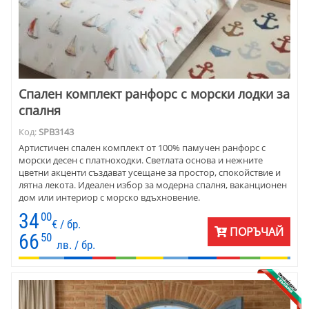
Спален комплект ранфорс с морски лодки за
спалня
Код:
SPB3143
Артистичен спален комплект от 100% памучен ранфорс с
морски десен с платноходки. Светлата основа и нежните
цветни акценти създават усещане за простор, спокойствие и
лятна лекота. Идеален избор за модерна спалня, ваканционен
дом или интериор с морско вдъхновение.
34
00
€ / бр.
ПОРЪЧАЙ
66
50
лв. / бр.