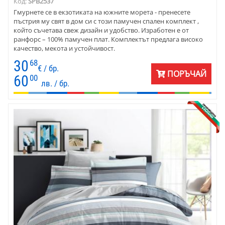
Код:
SPB2537
Гмурнете се в екзотиката на южните морета - пренесете
пъстрия му свят в дом си с този памучен спален комплект ,
който съчетава свеж дизайн и удобство. Изработен е от
ранфорс – 100% памучен плат. Комплектът предлага високо
качество, мекота и устойчивост.
30
68
€ / бр.
ПОРЪЧАЙ
60
00
лв. / бр.