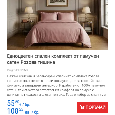
Eдноцветен спален комплект от памучен
сатен Розова тишина
Код:
SPB3160
Нежен, изискан и балансиран, спалният комплект Розова
тишина в цвят пепел от рози носи усещане за спокойствие,
фин лукс и завършен интериор. Изработен от 100% памучен
сатен , той съчетава естествения комфорт на памука с
деликатна гладкост и елегантен вид. Това е избор за спалня, в
която уютът не е случаен, а добре премислен детайл от
55
50
личния стил.
€ / бр.
ПОРЪЧАЙ
108
55
лв. / бр.