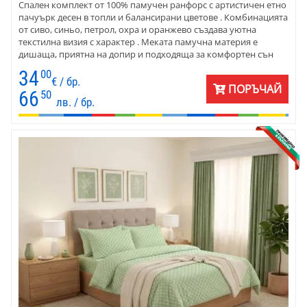
Спален комплект от 100% памучен ранфорс с артистичен етно
пачуърк десен в топли и балансирани цветове . Комбинацията
от сиво, синьо, петрол, охра и оранжево създава уютна
текстилна визия с характер . Меката памучна материя е
дишаща, приятна на допир и подходяща за комфортен сън
през всички сезони.
34
00
€ / бр.
ПОРЪЧАЙ
66
50
лв. / бр.