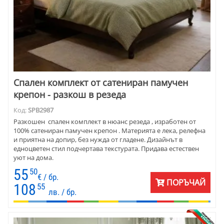
Спален комплект от сатениран памучен
крепон - разкош в резеда
Код:
SPB2987
Разкошен спален комплект в нюанс резеда , изработен от
100% сатениран памучен крепон . Материята е лека, релефна
и приятна на допир, без нужда от гладене. Дизайнът в
едноцветен стил подчертава текстурата. Придава естествен
уют на дома.
55
50
€ / бр.
ПОРЪЧАЙ
108
55
лв. / бр.