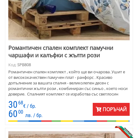
Романтичен спален комплект памучни
чаршафи и калъфки с жълти рози
Код:
SPB808
Романтичен спален комплект , който ще ви очарова. Ушит е
от висококачествен памучен плат - ранфорс . Красиво
допълнение за вашата спалня - великолепен десен с
романтични жълти рози , комбиниран със синьо , което носи
доверие. Спалният комплект се изработва със светлосин
долен чаршаф . Съчетайте с допълнителни сини и жълти
30
68
едноцветни калъфки за възглавница . Изберете пердета от
€ / бр.
ПОРЪЧАЙ
нежен воал.
60
00
лв. / бр.