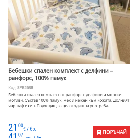
Бебешки спален комплект с делфини –
ранфорс, 100% памук
Код:
SPB2638
Бебешки спален комплект от ранфорс с делфини и морски
мотиви. Състав 100% памук, мек и нежен към кожата. Долният
чаршаф е син. Подходящ за целогодишна употреба.
21
00
€ / бр.
ПОРЪЧАЙ
41
07