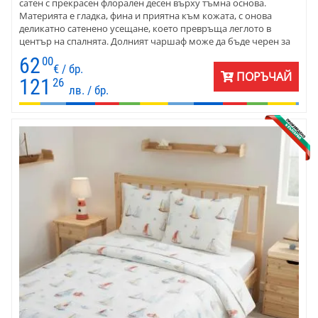
сатен с прекрасен флорален десен върху тъмна основа.
Материята е гладка, фина и приятна към кожата, с онова
деликатно сатенено усещане, което превръща леглото в
център на спалнята. Долният чаршаф може да бъде черен за
по-драматична визия или от десена на плика за напълно
62
00
завършен интериорен ефект.
€ / бр.
ПОРЪЧАЙ
121
26
лв. / бр.