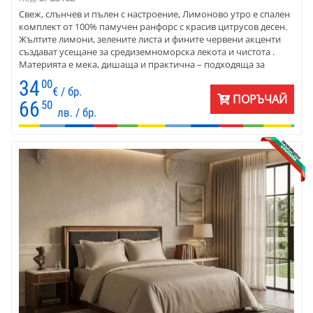
Свеж, слънчев и пълен с настроение, Лимоново утро е спален
комплект от 100% памучен ранфорс с красив цитрусов десен.
Жълтите лимони, зелените листа и фините червени акценти
създават усещане за средиземноморска лекота и чистота .
Материята е мека, дишаща и практична – подходяща за
ежедневен комфорт и спалня с жив, и стилен характер.
34
00
€ / бр.
ПОРЪЧАЙ
66
50
лв. / бр.