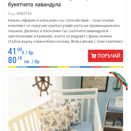
букетчета лавандула
Код:
SPB2716
Нежен, ефирен и изпълнен със спокойствие – този спален
комплект от памучен крепон улавя уюта на провинциалната
тишина. Десенът е изпълнен със снопчета лавандула в
светлолилаво и кремаво, които се редуват с фини зелени
стъбла върху снежнобяла основа. Всяка вечер с този комплект
е като разходка из ароматно поле в ранна лятна утрин.
41
00
€ / бр.
ПОРЪЧАЙ
80
19
лв. / бр.