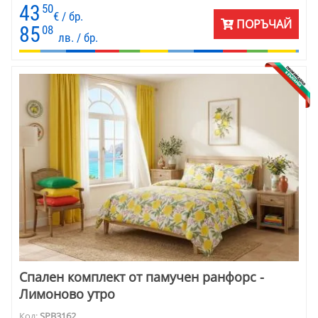
на десена. Меката памучна материя осигурява комфорт през
43
50
всички сезони.
€ / бр.
ПОРЪЧАЙ
85
08
лв. / бр.
Спален комплект от памучен ранфорс -
Лимоново утро
Код:
SPB3162