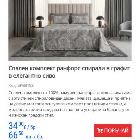
Спален комплект ранфорс спирали в графит
в елегантно сиво
Код:
SPB3193
Спален комплект от 100% памучен ранфорс в стилна сива гама
с артистичен спираловиден десен . Меката, дишаща и приятна
на допир материя осигурява комфорт през всички сезони, а
модерната визия придава на спалнята усещане за баланс, уют
и изискан градски стил.
34
00
€ / бр.
ПОРЪЧАЙ
66
50
лв. / бр.