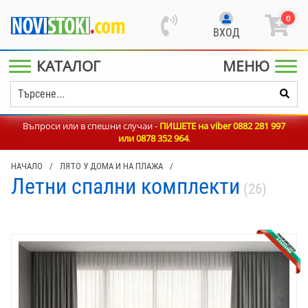
0
ВХОД
КАТАЛОГ
МЕНЮ
Въпроси или в спешни случаи -
ПИШЕТЕ на viber 0882 281 997
или
0878 352 964
.
НАЧАЛО
/
ЛЯТО У ДОМА И НА ПЛАЖА
/
Летни спални комплекти
(26)