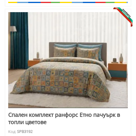
Спален комплект ранфорс Етно пачуърк в
топли цветове
Код:
SPB3192