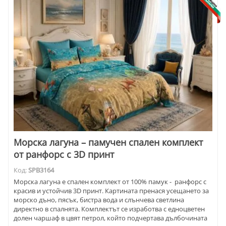
Морска лагуна – памучен спален комплект
от ранфорс с 3D принт
Код:
SPB3164
Морска лагуна е спален комплект от 100% памук - ранфорс с
красив и устойчив 3D принт. Картината пренася усещането за
морско дъно, пясък, бистра вода и слънчева светлина
директно в спалнята. Комплектът се изработва с едноцветен
долен чаршаф в цвят петрол, който подчертава дълбочината