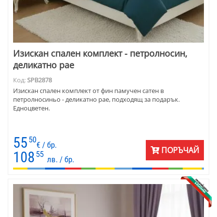
Изискан спален комплект - петролносин,
деликатно рае
Код:
SPB2878
Изискан спален комплект от фин памучен сатен в
петролносиньо - деликатно рае, подходящ за подарък.
Едноцветен.
55
50
€ / бр.
ПОРЪЧАЙ
108
55
лв. / бр.