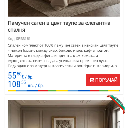
Памучен сатен в цвят таупе за елегантна
спалня
Код:
SPB3161
Спален комплект от 100% памучен сатен в изискан цвят таупе
– нежен баланс между сиво, бежово и мек кафяв подтон.
Материята е гладка, фина и приятна към кожата, а
едноцветната визия създава усещане за премерен лукс.
Подходящ е за модерни, класически и boutique интериори, в
които спокойствието и стилът са водещи.
55
50
€ / бр.
ПОРЪЧАЙ
108
55
лв. / бр.