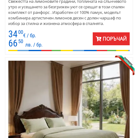
Свежестта на лимоновите градини, топлината на слънчевото
утро и усещането за безгрижен уют се срещат в този спален
комплект от ранфорс . Изработен от 100% памук, моделът
комбинира артистичен лимонов десен с долен чаршаф по
избор за стилна и жизнена атмосфера в спалнята.
34
00
€ / бр.
ПОРЪЧАЙ
66
50
лв. / бр.