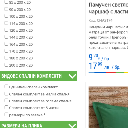
85 х 200 х 20
Памучен светл
90 х 200 х 20
чаршаф с ласти
100 х 200 х 20
Код:
CHA3174
114 х 200 х 20
Памучни чаршафи с ла
120 х 200 х 20
матраци от ранфорс 1
бели точки. Препоръч
144 х 200 х 20
предпазване на матра
164 х 200 х 20
като спален чаршаф. 
170 х 200 х 20
засичане на повърхно
9
20
Чаршафите с ластик с
180 х 200 х 20
€ / бр.
деца, възрастни, какт
17
99
200 х 200 х 20
лв. / бр.
Не се набират.
ВИДОВЕ СПАЛНИ КОМПЛЕКТИ
Единичен спален комплект
Спален комплект за малка спалня
Спален комплект за голяма спалня
Спален комплект от 5 части
размери по заявка *
РАЗМЕРИ НА ПЛИКА