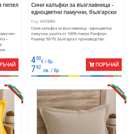
в пепел
Сини калъфки за възглавница -
едноцветни памучни, български
Код:
VAZ3083
Синя калъфка за възглавница - едноцветна
 памучен
памучна, ушита от 100% памук Ранфорс.
та –
Размер 50/70. Българско производство.
а
чки
усещане за
4
00
нята.
€ / бр.
РЪЧАЙ
ПОРЪЧАЙ
7
82
лв. / бр.