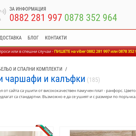
ЗА ИНФОРМАЦИЯ
0882 281 997
0878 352 964
ДОСТАВКА
БЛОГ
КОНТАКТИ
роси или в спешни случаи -
ПИШЕТЕ на viber 0882 281 997 или
0878 352 
БЕЛЬО И СПАЛНИ КОМПЛЕКТИ
/
и чаршафи и калъфки
(185)
ел от сайта са ушити от висококачествен памучен плат - ранфорс. Цвето
едлагат са стандартни. Възможно е да се ушият и с размери по поръчка.