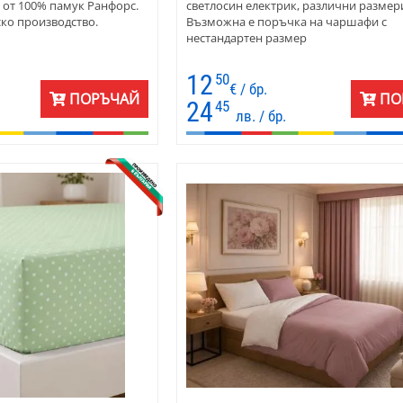
а от 100% памук Ранфорс.
светлосин електрик, различни размер
ско производство.
Възможна е поръчка на чаршафи с
нестандартен размер
12
50
€ / бр.
ПОРЪЧАЙ
ПО
24
45
лв. / бр.