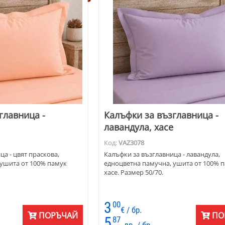
главница -
Калъфки за възглавница -
лавандула, хасе
Код:
VAZ3078
а - цвят праскова,
Калъфки за възглавница - лавандула,
 ушита от 100% памук
едноцветна памучна, ушита от 100% 
хасе. Размер 50/70.
3
00
€ / бр.
ПОРЪЧАЙ
ПО
5
87
лв. / бр.