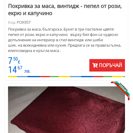
Покривка за маса, винтидж - пепел от рози,
екрю и капучино
Код:
POK957
Покривка за маса, българска. Букет в три пастелни цвятя:
пепел от рози, екрю и капучино върху бял фон са чудесно
допълнение на интериор в стил винтидж или шеби
шик. на всекидневна или кухня. Предлага се за правоъгълна,
елипсовидна и кръгла маса .
7
50
€
ПОРЪЧАЙ
14
67
лв.