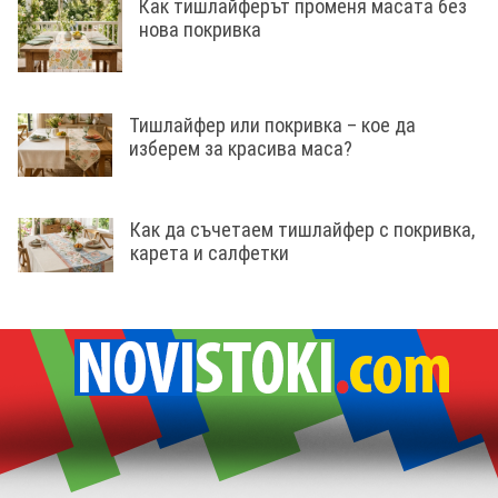
Как тишлайферът променя масата без
нова покривка
Тишлайфер или покривка – кое да
изберем за красива маса?
Как да съчетаем тишлайфер с покривка,
карета и салфетки