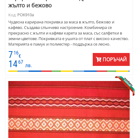
жълто и бежово
Код:
POK910a
Чудесна карирана покривка за маса в жълто, бежово и
кафяво. Създава слънчево настроение. Комбинира се
прекрасно с жълти и кафяви карета за маса, със салфетки в
земни цветове. Покривката е ушита от плат с високо качество.
Материята е памук и полиестер - поддържа се лесно.
Размерите са 140х140 см. Тази покривка за маса е много
7
16
подходяща за заведение в стил механа или бирария.
€
ПОРЪЧАЙ
14
67
лв.