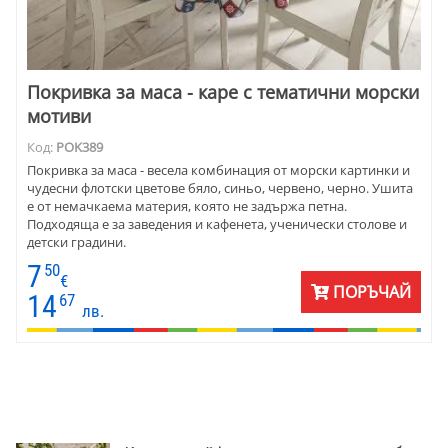
Покривка за маса - каре с тематични морски
мотиви
Код:
POK389
Покривка за маса - весела комбинация от морски картинки и
чудесни флотски цветове бяло, синьо, червено, черно. Ушита
е от немачкаема материя, която не задържа петна.
Подходяща е за заведения и кафенета, ученически столове и
детски градини.
7
50
€
ПОРЪЧАЙ
14
67
лв.