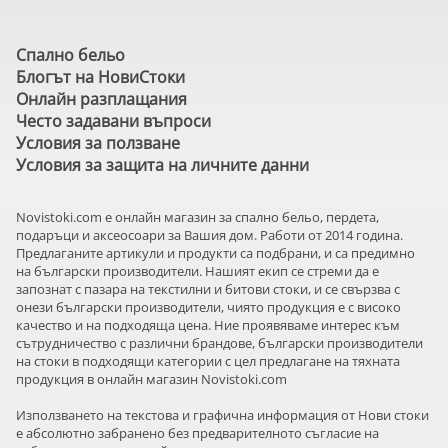
Спално бельо
Блогът на НовиСтоки
Онлайн разплащания
Често задавани въпроси
Условия за ползване
Условия за защита на личните данни
Novistoki.com e онлайн магазин за спално бельо, пердета,
подаръци и аксеосоари за Вашия дом. Работи от 2014 година.
Предлаганите артикули и продукти са подбрани, и са предимно
на български производители. Нашият екип се стреми да е
запознат с пазара на текстилни и битови стоки, и се свързва с
онези български производители, чиято продукция е с високо
качество и на подходяща цена. Ние проявяваме интерес към
сътрудничество с различни брандове, български производители
на стоки в подходящи категории с цел предлагане на тяхната
продукция в онлайн магазин Novistoki.com
Използването на текстова и графична информация от Нови стоки
е абсолютно забранено без предварителното съгласие на