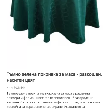
Тъмно зелена покривка за маса - разкошен,
наситен цвят
Код:
POK444
Тъмнозелена практична покривка за маса в различни
размери и форма. Цветът е великолепен - благороден и
наситен. Съчетана със светли салфетки от плат, покривката е
достойна за тържествено сервиране. Усещането за