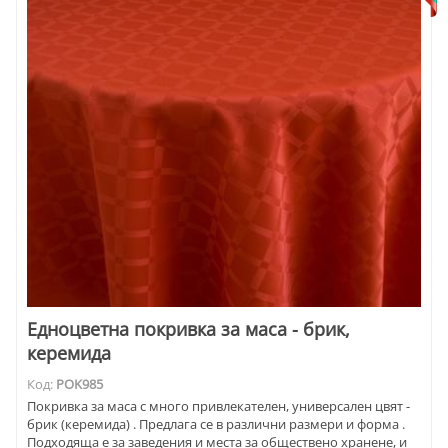
Едноцветна покривка за маса - брик,
керемида
Код:
POK985
Покривка за маса с много привлекателен, универсален цвят -
брик (керемида) . Предлага се в различни размери и форма .
Подходяща е за заведения и места за обществено хранене, и