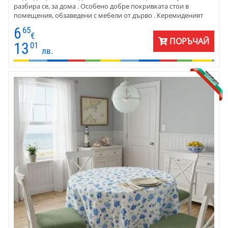
разбира се, за дома . Особено добре покривката стои в
помещения, обзаведени с мебели от дърво . Керемиденият
цвят на текстилната материя се съчетава великолепно с
6
65
подчертано грубия стил на естественото дърво. Изберете
€
ПОРЪЧАЙ
светли салфетки от плат - едноцветен или пъстър, тишлайфер
13
01
лв.
или каре.