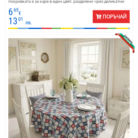
покривката е за каре в един цвят, разделено чрез деликатни
ивици с лек копринен отблясък. Освен в описаните по-долу
6
65
размери, покривките се шият и по заявка с размери на
€
ПОРЪЧАЙ
клиента. Десенът и тъканта позволяват използването им както
13
01
лв.
за украса, така и за ежедневна употреба.