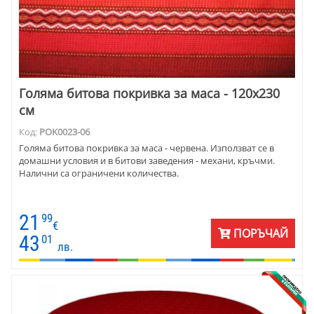
Голяма битова покривка за маса - 120х230
см
Код:
POK0023-06
Голяма битова покривка за маса - червена. Използват се в
домашни условия и в битови заведения - механи, кръчми.
Налични са ограничени количества.
21
99
€
ПОРЪЧАЙ
43
01
лв.