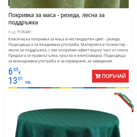
Покривка за маса - резеда, лесна за
поддръжка
Код:
POK481
Класическа покривка за маса в нестандартен цвят - резеда.
Подходяща е за ежедневна употреба. Материята е полиестер -
лесна за поддръжка, с лек копринен ефект върху част от плата.
Предлага се правоъгълна, кръгла и елипсовидна. Подходяща
за всекидневна употреба и за сервиране, за заведения.
6
65
€
ПОРЪЧАЙ
13
01
лв.