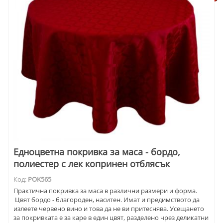
Едноцветна покривка за маса - бордо,
полиестер с лек копринен отблясък
Код:
POK565
Практична покривка за маса в различни размери и форма.
Цвят бордо - благороден, наситен. Имат и предимството да
излеете червено вино и това да не ви притеснява. Усещането
за покривката е за каре в един цвят, разделено чрез деликатни