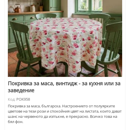
Покривка за маса, винтидж - за кухня или за
заведение
Код:
POK958
Покривка за маса, българска. Настроението от полуярките
цветове на тези рози и спокойния цвят на листата, които дават
шанс на червеното да изпъкне, е прекрасно. Всичко това на
бял фон.