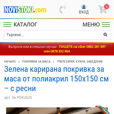
0
ВХОД
КАТАЛОГ
МЕНЮ
Въпроси или в спешни случаи -
ПИШЕТЕ на viber 0882 281 997
или
0878 352 964
.
НАЧАЛО
/
ПОКРИВКИ ЗА МАСА
/
ТРАПЕЗАРИЯ, КУХНЯ, ЗАВЕДЕНИЕ
Зелена карирана покривка за
маса от полиакрил 150x150 см
– с ресни
арт. № POK2635