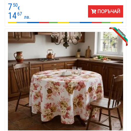
7
50
€
ПОРЪЧАЙ
14
67
лв.