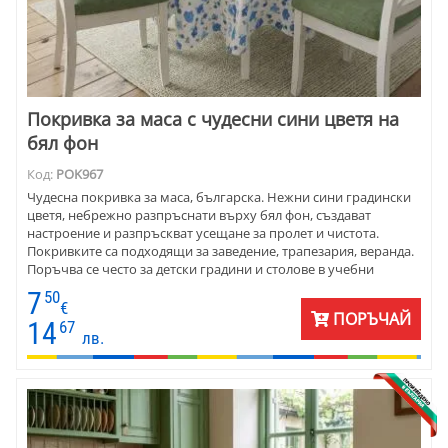
Покривка за маса с чудесни сини цветя на
бял фон
Код:
POK967
Чудесна покривка за маса, българска. Нежни сини градински
цветя, небрежно разпръснати върху бял фон, създават
настроение и разпръскват усещане за пролет и чистота.
Покривките са подходящи за заведение, трапезария, веранда.
Поръчва се често за детски градини и столове в учебни
заведения.
7
50
€
ПОРЪЧАЙ
14
67
лв.