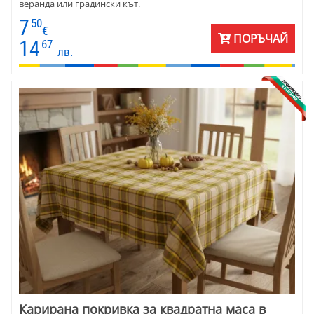
веранда или градински кът.
7
50
€
ПОРЪЧАЙ
14
67
лв.
Карирана покривка за квадратна маса в