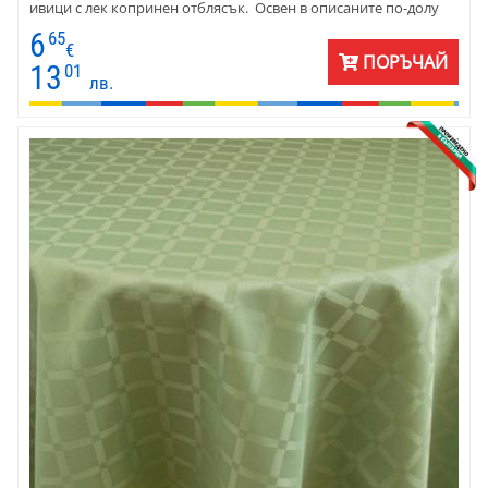
ивици с лек копринен отблясък. Освен в описаните по-долу
размери, покривките се шият и по заявка с размери на
6
65
клиента. Десенът и тъканта позволяват използването им както
€
ПОРЪЧАЙ
за украса, така и за ежедневна употреба.
13
01
лв.