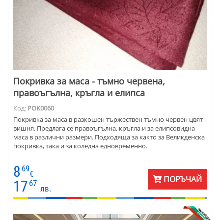
Покривка за маса - тъмно червена,
правоъгълна, кръгла и елипса
Код:
POK0060
Покривка за маса в разкошен тържествен тъмно червен цвят -
вишня. Предлага се правоъгълна, кръгла и за елипсовидна
маса в различни размери. Подходяща за както за Великденска
покривка, така и за коледна едновременно.
8
69
€
ПОРЪЧАЙ
17
67
лв.