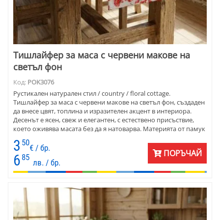
Тишлайфер за маса с червени макове на
светъл фон
Код:
POK3076
Рустикален натурален стил / country / floral cottage.
Тишлайфер за маса с червени макове на светъл фон, създаден
да внесе цвят, топлина и изразителен акцент в интериора.
Десенът е ясен, свеж и елегантен, с естествено присъствие,
което оживява масата без да я натоварва. Материята от памук
и полиестер е практична, устойчива и приятна на допир.
3
50
Подходящ е за домове, къщи за гости и уютни пространства с
€ / бр.
ПОРЪЧАЙ
рустикален или натурален характер.
6
85
лв. / бр.