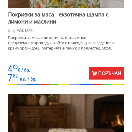
Покривки за маса - екзотична щампа с
лимони и маслини
Код:
POK1893
Покривка за маса с лимончета и маслинки.
Средиземноморски дух, който е подходящ за заведение и
крайморски дом. Материята е памук и полиестер, 50:50.
4
00
€ / бр.
ПОРЪЧАЙ
7
82
лв. / бр.