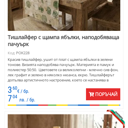
Тишлайфер с щампа ябълки, наподобяваща
пачуърк
Код:
POK228
Красив тишлайфер, ушит от плат с щампа ябълки в зелени
тонове. Визията наподобява пачуърк. Материята е памук и
полиестер 50:50. Цветовете са великолепни - млечно сив фон,
лек графит и зелено в няколко нюанса, екрю. Тишлайферът
допълва артистичното настроение, което се настанява в
стаята, на верандата или в заведението.
3
60
€ / бр.
ПОРЪЧАЙ
7
04
лв. / бр.