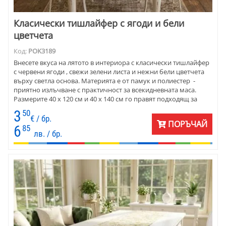
Класически тишлайфер с ягоди и бели
цветчета
Код:
POK3189
Внесете вкуса на лятото в интериора с класически тишлайфер
с червени ягоди , свежи зелени листа и нежни бели цветчета
върху светла основа. Материята е от памук и полиестер -
приятно излъчване с практичност за всекидневната маса.
Размерите 40 х 120 см и 40 х 140 см го правят подходящ за
кухня, трапезария, веранда, вила или уютно заведение.
3
50
€ / бр.
ПОРЪЧАЙ
6
85
лв. / бр.