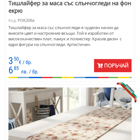
Тишлайфер за маса със слънчогледи на фон
екрю
Код:
POK206a
Тишлайфер за маса със слънчогледи е чудесен начин да
внесете цвят и настроение вкъщи. Той е изработен от
висококачествен плат, памук и полиестер. Красив десен с
едри фигури на слънчогледи. Артистичен.
3
50
€ / бр.
ПОРЪЧАЙ
6
85
лв. / бр.