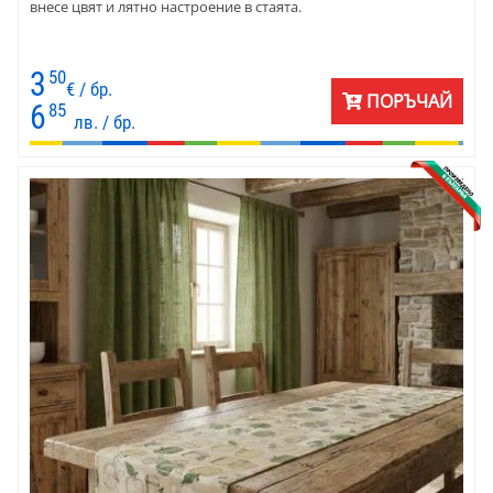
внесе цвят и лятно настроение в стаята.
3
50
€ / бр.
ПОРЪЧАЙ
6
85
лв. / бр.