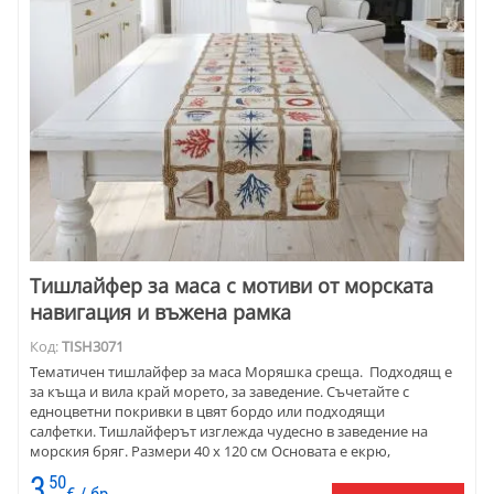
Тишлайфер за маса с мотиви от морската
навигация и въжена рамка
Код:
TISH3071
Тематичен тишлайфер за маса Моряшка среща. Подходящ е
за къща и вила край морето, за заведение. Съчетайте с
едноцветни покривки в цвят бордо или подходящи
салфетки. Тишлайферът изглежда чудесно в заведение на
морския бряг. Размери 40 х 120 см Основата е екрю,
картинките са в наситен бордо цвят. Материята е съчетание от
3
50
памук и полиестер.
€ / бр.