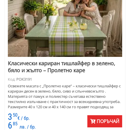
Класически кариран тишлайфер в зелено,
бяло и жълто – Пролетно каре
Код:
POK3191
Освежете масата с „Пролетно каре“ – класически тишлайфер с
кариран десен в зелено, бяло, сиво и слънчевожълто .
Материята от памук и полиестер съчетава естествено
текстилно излъчване с практичност за всекидневна употреба.
Размерите 40 х 120 см и 40 х 140 см го правят подходящ за
кухня, трапезария, веранда, къща за гости или уютно
3
50
заведение с градинска атмосфера.
€ / бр.
ПОРЪЧАЙ
6
85
лв. / бр.