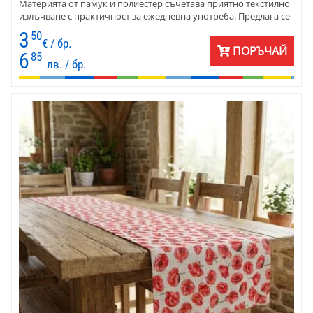
Материята от памук и полиестер съчетава приятно текстилно
излъчване с практичност за ежедневна употреба. Предлага се
в размери 40 х 120 см и 40 х 140 см и е подходящ за дома,
3
50
вилата, терасата или уютно заведение край морето.
€ / бр.
ПОРЪЧАЙ
6
85
лв. / бр.