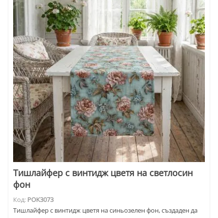
Тишлайфер с винтидж цветя на светлосин
фон
Код:
POK3073
Тишлайфер с винтидж цветя на синьозелен фон, създаден да