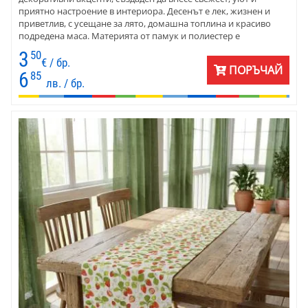
приятно настроение в интериора. Десенът е лек, жизнен и
приветлив, с усещане за лято, домашна топлина и красиво
подредена маса. Материята от памук и полиестер е
практична, устойчива и лесна за поддръжка. Подходящ е за
3
50
кухня, трапезария, веранда, къща за гости и уютни
€ / бр.
ПОРЪЧАЙ
пространства с натурален характер.
6
85
лв. / бр.