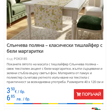
Слънчева поляна – класически тишлайфер с
бели маргаритки
Код:
POK3185
Поканете лятото на масата с тишлайфер Слънчева поляна –
свеж текстилен акцент с бели маргаритки, жълти сърцевини и
зелени стъбла върху светъл фон. Материята от памук и
полиестер съчетава уютното излъчване на текстила с
практичност за всекидневна употреба. Размерите 40 х 120 см и
40 х 140 см го правят подходящ за трапезна, холна, кухненска
3
50
или градинска маса.
€ / бр.
ПОРЪЧАЙ
6
85
лв. / бр.