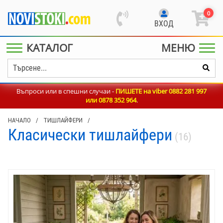
0
ВХОД
КАТАЛОГ
МЕНЮ
Въпроси или в спешни случаи -
ПИШЕТЕ на viber 0882 281 997
или
0878 352 964
.
НАЧАЛО
/
ТИШЛАЙФЕРИ
/
Класически тишлайфери
(16)