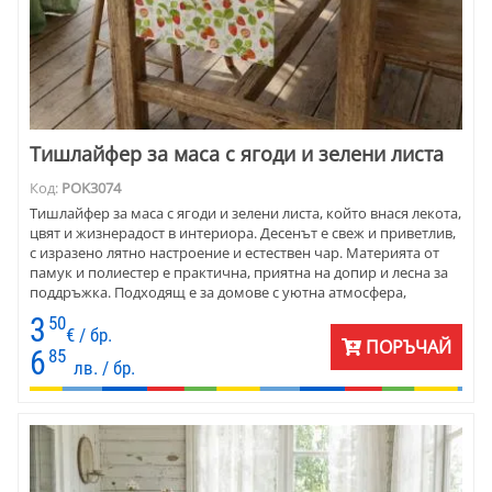
Тишлайфер за маса с ягоди и зелени листа
Код:
POK3074
Тишлайфер за маса с ягоди и зелени листа, който внася лекота,
цвят и жизнерадост в интериора. Десенът е свеж и приветлив,
с изразено лятно настроение и естествен чар. Материята от
памук и полиестер е практична, приятна на допир и лесна за
поддръжка. Подходящ е за домове с уютна атмосфера,
веранди, кухни, трапезарии, къщи за гости и заведения с
3
50
непринуден, топъл характер.
€ / бр.
ПОРЪЧАЙ
6
85
лв. / бр.