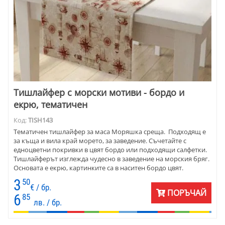
Тишлайфер с морски мотиви - бордо и
екрю, тематичен
Код:
TISH143
Тематичен тишлайфер за маса Моряшка среща. Подходящ е
за къща и вила край морето, за заведение. Съчетайте с
едноцветни покривки в цвят бордо или подходящи салфетки.
Тишлайферът изглежда чудесно в заведение на морския бряг.
Основата е екрю, картинките са в наситен бордо цвят.
Материята е съчетание от памук и полиестер.
3
50
€ / бр.
ПОРЪЧАЙ
6
85
лв. / бр.