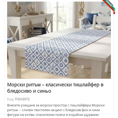
Морски ритъм – класически тишлайфер в
бледосиво и синьо
Код:
TISH3072
Внесете усещане за морски простор с тишлайфера Морски
ритъм – стилен текстилен акцент с бледосив фон и сини
фигури на котви, спасителни пояси и корабни щурвали.