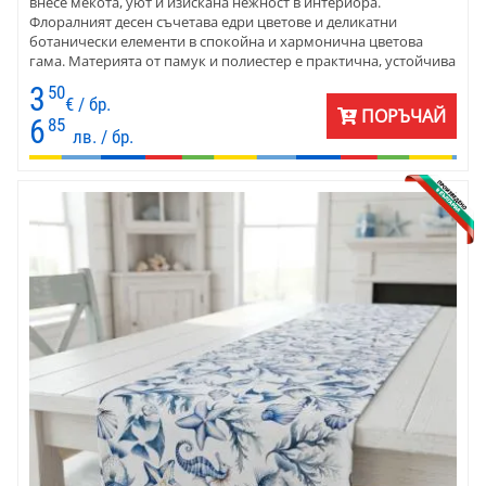
внесе мекота, уют и изискана нежност в интериора.
Флоралният десен съчетава едри цветове и деликатни
ботанически елементи в спокойна и хармонична цветова
гама. Материята от памук и полиестер е практична, устойчива
и приятна на допир. Подходящ избор за домове, къщи за
3
50
гости и бутикови пространства с романтично и светло
€ / бр.
ПОРЪЧАЙ
излъчване.
6
85
лв. / бр.