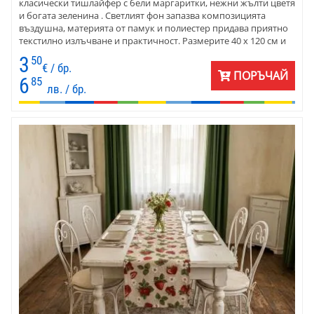
класически тишлайфер с бели маргаритки, нежни жълти цветя
и богата зеленина . Светлият фон запазва композицията
въздушна, материята от памук и полиестер придава приятно
текстилно излъчване и практичност. Размерите 40 х 120 см и
40 х 140 см са подходящи за трапезария, кухня, веранда, къща
3
50
за гости или уютно заведение.
€ / бр.
ПОРЪЧАЙ
6
85
лв. / бр.