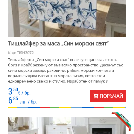
Тишлайфер за маса „Син морски свят“
Код:
TISH3072
Тишлайферът „Син морски свят“ внася усещане за лекота,
бриз и крайбрежен уют във всяко пространство. Десенът със
сини морски звезди, раковини, рибки, морски кончета и
корали създава елегантна морска визия, която стои
едновременно свежо и стилно. Изработен от памук и
полиестер , моделът е практичен, приятен на допир и лесен за
3
50
поддръжка. Отличен избор за домове, летни тераси и
€ / бр.
ПОРЪЧАЙ
заведения с морска тематика.
6
85
лв. / бр.