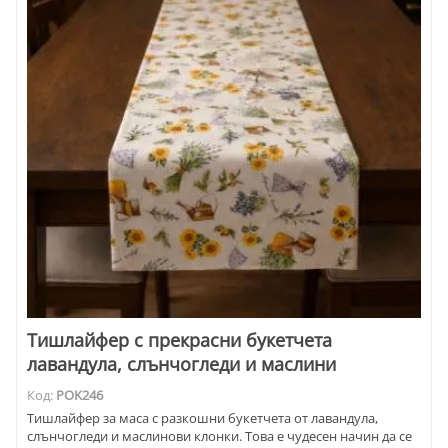
Тишлайфер с прекрасни букетчета
лавандула, слънчогледи и маслини
Код:
POK246
Тишлайфер за маса с разкошни букетчета от лавандула,
слънчогледи и маслинови клонки. Това е чудесен начин да се