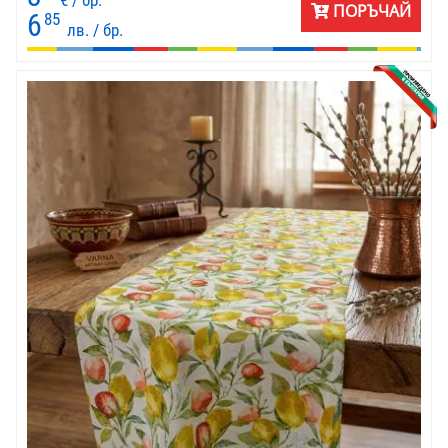
ПОРЪЧАЙ
6
85
лв. / бр.