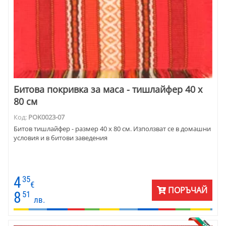
Битова покривка за маса - тишлайфер 40 х
80 см
Код:
POK0023-07
Битов тишлайфер - размер 40 х 80 см. Използват се в домашни
условия и в битови заведения
4
35
€
ПОРЪЧАЙ
8
51
лв.