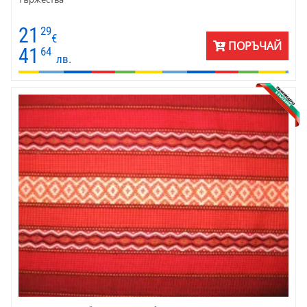
21
29
€
ПОРЪЧАЙ
41
64
лв.