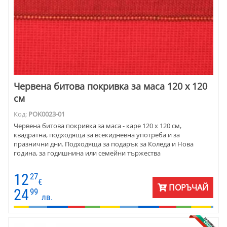
Червена битова покривка за маса 120 х 120
см
Код:
POK0023-01
Червена битова покривка за маса - каре 120 х 120 см,
квадратна, подходяща за всекидневна употреба и за
празнични дни. Подходяща за подарък за Коледа и Нова
година, за годишнина или семейни тържества
12
27
€
ПОРЪЧАЙ
24
99
лв.