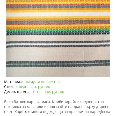
Материал:
памук и полиестер
Стил:
ежедневен, рустик
Десен, щампа:
етно, рае, рустик
Бяло битово каре за маса. Комбинирайте с едноцветна
покривка за маса или използвайте направо върху дървен
плот. Карето е много подходяща за празнична наредба на