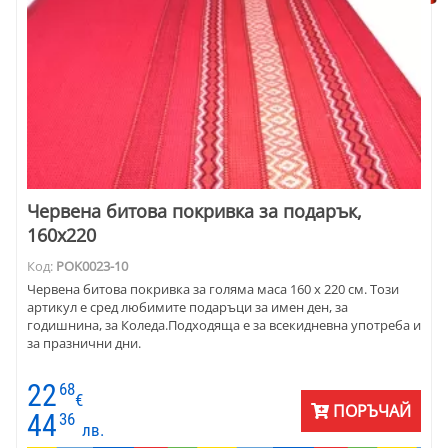
Червена битова покривка за подарък,
160х220
Код:
POK0023-10
Червена битова покривка за голяма маса 160 х 220 см. Този
артикул е сред любимите подаръци за имен ден, за
годишнина, за Коледа.Подходяща е за всекидневна употреба и
за празнични дни.
22
68
€
ПОРЪЧАЙ
44
36
лв.