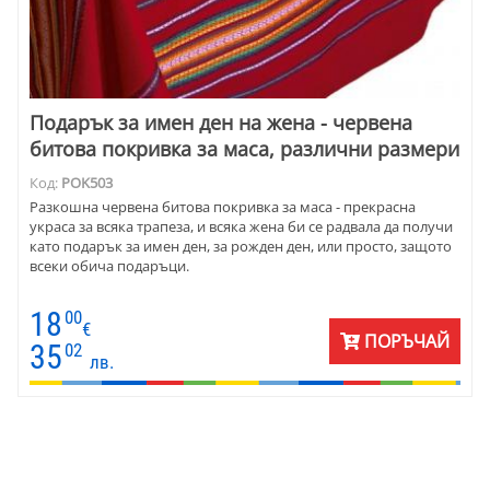
Подарък за имен ден на жена - червена
битовa покривка за маса, различни размери
Код:
POK503
Разкошна червена битова покривка за маса - прекрасна
украса за всяка трапеза, и всяка жена би се радвала да получи
като подарък за имен ден, за рожден ден, или просто, защото
всеки обича подаръци.
18
00
€
ПОРЪЧАЙ
35
02
лв.