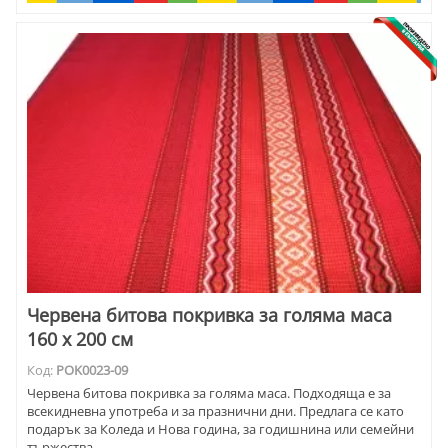
Червена битова покривка за голяма маса
160 х 200 см
Код:
POK0023-09
Червена битова покривка за голяма маса. Подходяща е за
всекидневна употреба и за празнични дни. Предлага се като
подарък за Коледа и Нова година, за годишнина или семейни
тържества