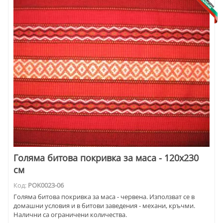
Голяма битова покривка за маса - 120х230
см
Код:
POK0023-06
Голяма битова покривка за маса - червена. Използват се в
домашни условия и в битови заведения - механи, кръчми.
Налични са ограничени количества.