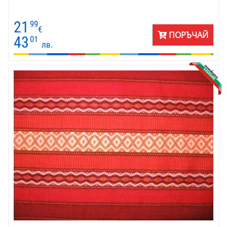
21
99
€
ПОРЪЧАЙ
43
01
лв.