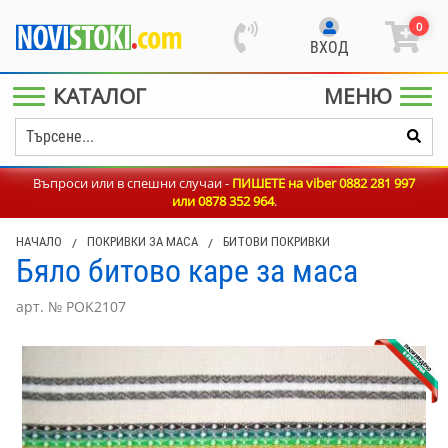
0
ВХОД
КАТАЛОГ
МЕНЮ
Въпроси или в спешни случаи -
ПИШЕТЕ на viber 0882 281 997
или
0878 352 964
.
НАЧАЛО
/
ПОКРИВКИ ЗА МАСА
/
БИТОВИ ПОКРИВКИ
Бяло битово каре за маса
арт. № POK2107