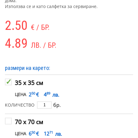
дома.
Използва се и като салфетка за сервиране.
2.50
€ / БР.
4.89
ЛВ. / БР.
размери на карето:
35 х 35 см
50
89
€
2
4
лв.
ЦЕНА
бр.
КОЛИЧЕСТВО
70 х 70 см
50
71
€
6
12
лв.
ЦЕНА