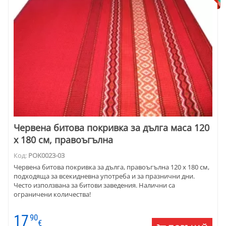
Червена битова покривка за дълга маса 120
х 180 см, правоъгълна
Код:
POK0023-03
Червена битова покривка за дълга, правоъгълна 120 х 180 см,
подходяща за всекидневна употреба и за празнични дни.
Често използвана за битови заведения. Налични са
ограничени количества!
17
90
€