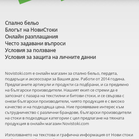
Спално бельо
Блогът на НовиСтоки
Онлайн разплащания
Често задавани въпроси
Условия за ползване
Условия за защита на личните данни
Novistoki.com e онлайн магазин за спално бельо, пердета,
подаръци и аксеосоари за Вашия дом. Работи от 2014 година.
Предлаганите артикули и продукти са подбрани, и са предимно
на български производители. Нашият екип се стреми да е
запознат с пазара на текстилни и битови стоки, и се свързва с
онези български производители, чиято продукция е с високо
качество и на подходяща цена. Ние проявяваме интерес към
сътрудничество с различни брандове, български производители
на стоки в подходящи категории с цел предлагане на тяхната
продукция в онлайн магазин Novistoki.com
Използването на текстова и графична информация от Нови стоки