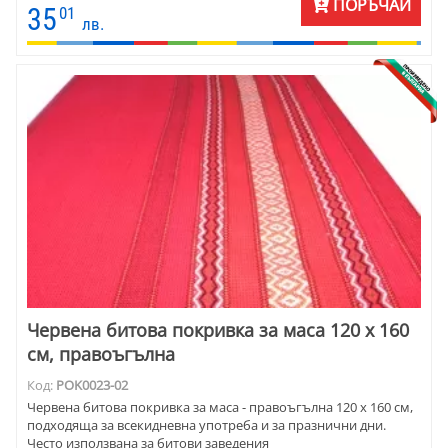
ПОРЪЧАЙ
35
01
лв.
Червена битова покривка за маса 120 х 160
см, правоъгълна
Код:
POK0023-02
Червена битова покривка за маса - правоъгълна 120 х 160 см,
подходяща за всекидневна употреба и за празнични дни.
Често използвана за битови заведения