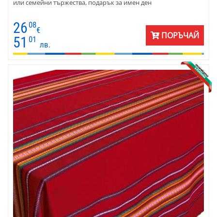
или семейни тържества, подарък за имен ден
26
08
€
ПОРЪЧАЙ
51
01
лв.