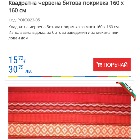
Квадратна червена битова покривка 160 х
160 см
Код:
POK0023-05
Квадратна червена битова покривка за маса 160 х 160 см.
Използвана в дома, за битови заведения и за механа или
ловен дом
15
72
€
ПОРЪЧАЙ
30
75
лв.