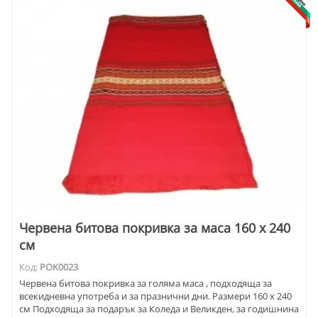
Червена битова покривка за маса 160 х 240
см
Код:
POK0023
Червена битова покривка за голяма маса , подходяща за
всекидневна употреба и за празнични дни. Размери 160 х 240
см Подходяща за подарък за Коледа и Великден, за годишнина