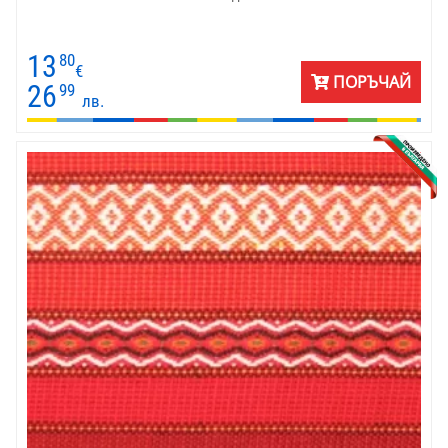
13
80
€
ПОРЪЧАЙ
26
99
лв.