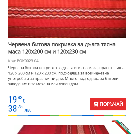
Червена битова покривка за дълга тясна
маса 120х200 см и 120х230 см
Код:
POK0023-04
Червена битова покривка за дълга и тясна маса, правоъгълна
120 х 200 см и 120 х 230 см, подходяща за всекидневна
употреба и за празнични дни. Много подгодяща за битови
заведения и за механа или ловен дом
19
43
€
ПОРЪЧАЙ
38
75
лв.