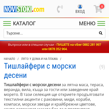
0
ВХОД
КАТАЛОГ
МЕНЮ
Въпроси или в спешни случаи -
ПИШЕТЕ на viber 0882 281 997
или
0878 352 964
.
НАЧАЛО
/
ЛЯТО У ДОМА И НА ПЛАЖА
/
Тишлайфери с морски
(9)
десени
Тишлайфери с морски десени
за лятна маса, тераса,
веранда, вила, къща за гости или заведение край
морето. В тази селекция ще откриете продълговати
текстилни акценти с раковини, миди, кораби,
компаси, морски звезди и крайбрежни цветове,
които освежават масата без да я претрупват.