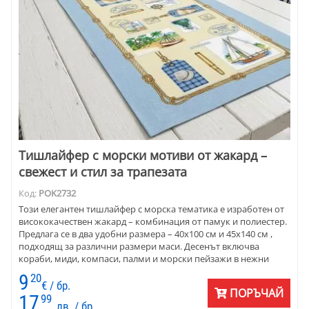
Тишлайфер с морски мотиви от жакард –
свежест и стил за трапезата
Код:
POK2732
Този елегантен тишлайфер с морска тематика е изработен от
висококачествен жакард – комбинация от памук и полиестер.
Предлага се в два удобни размера – 40х100 см и 45х140 см ,
подходящ за различни размери маси. Десенът включва
кораби, миди, компаси, палми и морски пейзажи в нежни
нюанси на синьо, бежово и зелено, обрамчени с въжена
9
20
рамка. Подходящ е за интериори в крайморски, рустик или
€ / бр.
ПОРЪЧАЙ
модерен стил, както и за вили и ваканционни къщи.
17
99
лв. / бр.
Перфектен за създаване на усещане за летен бриз у дома.