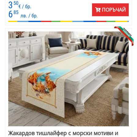
картинките са в наситен бордо цвят. Материята е съчетание от
3
50
памук и полиестер.
€ / бр.
ПОРЪЧАЙ
6
85
лв. / бр.
Жакардов тишлайфер с морски мотиви и