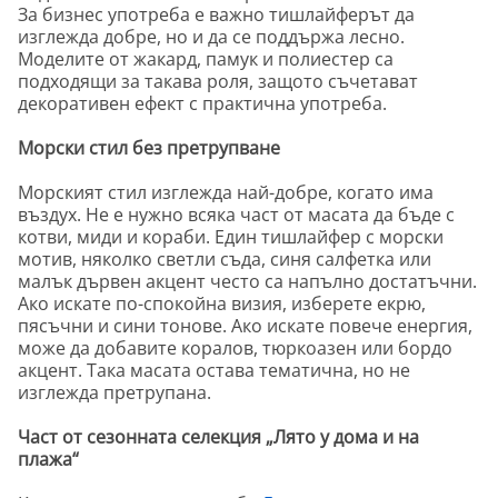
За бизнес употреба е важно тишлайферът да
изглежда добре, но и да се поддържа лесно.
Моделите от жакард, памук и полиестер са
подходящи за такава роля, защото съчетават
декоративен ефект с практична употреба.
Морски стил без претрупване
Морският стил изглежда най-добре, когато има
въздух. Не е нужно всяка част от масата да бъде с
котви, миди и кораби. Един тишлайфер с морски
мотив, няколко светли съда, синя салфетка или
малък дървен акцент често са напълно достатъчни.
Ако искате по-спокойна визия, изберете екрю,
пясъчни и сини тонове. Ако искате повече енергия,
може да добавите коралов, тюркоазен или бордо
акцент. Така масата остава тематична, но не
изглежда претрупана.
Част от сезонната селекция „Лято у дома и на
плажа“