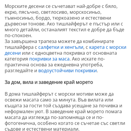
Морските десени се съчетават най-добре с бяло,
екрю, пясъчно, светлосиво, морскосиньо,
тъмносиньо, бордо, тюркоазено и естествени
дървесни тонове. Ако тишлайферът е пъстър или с
много детайли, останалият текстил е добре да бъде
по-спокоен.
За завършена трапеза можете да комбинирате
тишлайфера с
салфетки и хенгъли
, с
карета с морски
десени
или с едноцветна покривка от основната
категория
покривки за маса
. Ако искате по-
практична основа за ежедневна употреба,
разгледайте и
водоустойчиви покривки
.
За дом, вила и заведение край морето
В дома тишлайферът с морски мотиви може да
освежи масата само за минута. Във вилата или
къщата за гости той създава усещане за почивка и
неформален уют. В заведение край морето помага
масата да изглежда по-запомняща се и по-
фотогенична, особено когато се съчетае със светли
съдове и естествени материали.