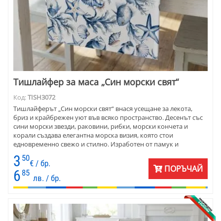
Тишлайфер за маса „Син морски свят“
Код:
TISH3072
Тишлайферът „Син морски свят“ внася усещане за лекота,
бриз и крайбрежен уют във всяко пространство. Десенът със
сини морски звезди, раковини, рибки, морски кончета и
корали създава елегантна морска визия, която стои
едновременно свежо и стилно. Изработен от памук и
полиестер , моделът е практичен, приятен на допир и лесен за
3
50
поддръжка. Отличен избор за домове, летни тераси и
€ / бр.
ПОРЪЧАЙ
заведения с морска тематика.
6
85
лв. / бр.