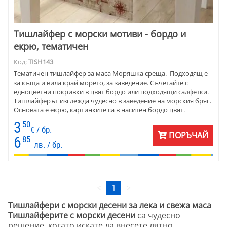
Тишлайфер с морски мотиви - бордо и
екрю, тематичен
Код:
TISH143
Тематичен тишлайфер за маса Моряшка среща. Подходящ е
за къща и вила край морето, за заведение. Съчетайте с
едноцветни покривки в цвят бордо или подходящи салфетки.
Тишлайферът изглежда чудесно в заведение на морския бряг.
Основата е екрю, картинките са в наситен бордо цвят.
Материята е съчетание от памук и полиестер.
3
50
€ / бр.
ПОРЪЧАЙ
6
85
лв. / бр.
<
1
>
Тишлайфери с морски десени за лека и свежа маса
Тишлайферите с морски десени
са чудесно
решение, когато искате да внесете лятно