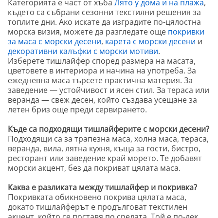
Категорията е част от хъба
Лято у дома и на плажа
,
където са събрани сезонни текстилни решения за
топлите дни. Ако искате да изградите по-цялостна
морска визия, можете да разгледате още
покривки
за маса с морски десени
,
карета с морски десени
и
декоративни калъфки с морски мотиви
.
Изберете тишлайфер според размера на масата,
цветовете в интериора и начина на употреба. За
ежедневна маса търсете практична материя. За
заведение — устойчивост и ясен стил. За тераса или
веранда — свеж десен, който създава усещане за
летен бриз още преди сервирането.
Къде са подходящи тишлайферите с морски десени?
Подходящи са за трапезна маса, холна маса, тераса,
веранда, вила, лятна кухня, къща за гости, бистро,
ресторант или заведение край морето. Те добавят
морски акцент, без да покриват цялата маса.
Каква е разликата между тишлайфер и покривка?
Покривката обикновено покрива цялата маса,
докато тишлайферът е продълговат текстилен
акцент, който се поставя по средата. Той е по-лек