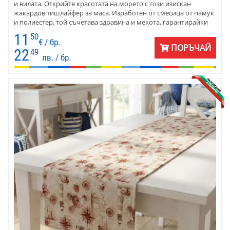
и вилата. Открийте красотата на морето с този изискан
жакардов тишлайфер за маса. Изработен от смесица от памук
и полиестер, той съчетава здравина и мекота, гарантирайки
дълготрайна употреба и комфорт.
11
50
€ / бр.
ПОРЪЧАЙ
22
49
лв. / бр.