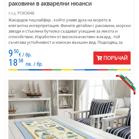
раковини в акварелни нюанси
Код:
POK3048
Жакардов тишлайфер , който улавя духа на морето в
елегантна интерпретация. Фините детайли с раковини, морски
звезди и стъклена бутилка създават усещане за лекота и
спокойствие. Изработен от висококачествен жакард , той
съчетава устойчивост и изискан външен вид. Подходящ за
стилни интериори, в които детайлът е ключов елемент от
9
50
цялостната атмосфера.
€ / бр.
ПОРЪЧАЙ
18
58
лв. / бр.