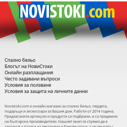
Спално бельо
Блогът на НовиСтоки
Онлайн разплащания
Често задавани въпроси
Условия за ползване
Условия за защита на личните данни
Novistoki.com e онлайн магазин за спално бельо, пердета,
подаръци и аксеосоари за Вашия дом. Работи от 2014 година.
Предлаганите артикули и продукти са подбрани, и са предимно
на български производители. Нашият екип се стреми да е
запознат с пазара на текстилни и битови стоки, и се свързва с