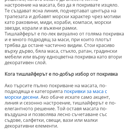
настроение на масата, без да я покривате изцяло.
Те създават ясна линия, подчертават центъра на
трапезата и добавят морски характер чрез мотиви
като раковини, миди, кораби, компаси, морски
звезди, корали и въжени рамки.
Тишлайферът е по-лек визуално от голяма покривка
и е много подходящ за маси, при които плотът
трябва да остане частично видим. Стои красиво
върху дърво, бяла маса, стъкло, ратан, градински
мебели или върху едноцветна покривка като втори
декоративен слой.
Кога тишлайферът е по-добър избор от покривка
Ако търсите пълно покриване на масата, по-
подходяща е категорията
покривки за маса с
морски десени
. Ако обаче искате само акцент,
линия и сезонно настроение, тишлайферът е по-
елегантното решение. Той оставя масата по-
въздушна и позволява лесно съчетаване със
съдове, салфетки, свещи, вази или малки
декоративни елементи.