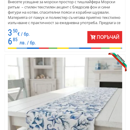
Внесете усещане за морски простор с тишлайфера Морски
ритъм – стилен текстилен акцент с бледосив фон и сини
фигури на котви, спасителни пояси и корабни щурвали.
Материята от памук и полиестер съчетава приятно текстилно
излъчване с практичност за ежедневна употреба. Предлага се
в размери 40 х 120 см и 40 х 140 см и е подходящ за дома,
3
50
вилата, терасата или уютно заведение край морето.
€ / бр.
ПОРЪЧАЙ
6
85
лв. / бр.