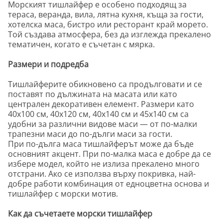
Морският тишлайфер е особено подходящ за
тераса, веранда, вила, лятна кухня, къща за гости,
хотелска маса, бистро или ресторант край морето.
Той създава атмосфера, без да изглежда прекалено
тематичен, когато е съчетан с мярка.
Размери и подредба
Тишлайферите обикновено са продълговати и се
поставят по дължината на масата или като
централен декоративен елемент. Размери като
40х100 см, 40х120 см, 40х140 см и 45х140 см са
удобни за различни видове маси — от по-малки
трапезни маси до по-дълги маси за гости.
При по-дълга маса тишлайферът може да бъде
основният акцент. При по-малка маса е добре да се
избере модел, който не излиза прекалено много
отстрани. Ако се използва върху покривка, най-
добре работи комбинация от едноцветна основа и
тишлайфер с морски мотив.
Как да съчетаете морски тишлайфер