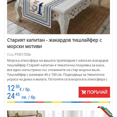
Старият капитан - жакардов тишлайфер с
морски мотиви
Код:
POK1723а
Морска атмосфера на вашата трапезария с изискан жакардов
тишлайфер Старият капитан е тематична покривка за маса,
все едно изпъстрена със спомените на стар морски вълк.
Тишлайфер с размери 40 х 100 см. Подходяща за тематична
украса на дома и вилата. Потопете се в морската атмосфера с
този елегантен жакардов тишлайфер за маса. Материята е
12
50
памук и полиестер - съчетават здравина и мекота,
€ / бр.
ПОРЪЧАЙ
гарантирайки дълготрайна употреба и комфорт.
24
45
лв. / бр.