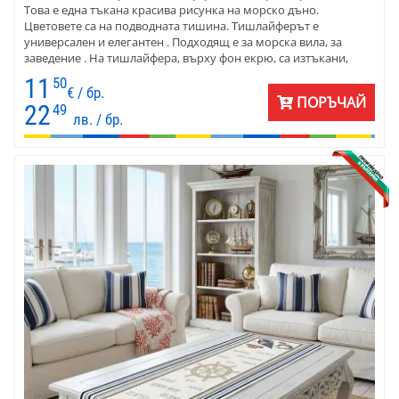
Това е една тъкана красива рисунка на морско дъно.
Цветовете са на подводната тишина. Тишлайферът е
универсален и елегантен . Подходящ е за морска вила, за
заведение . На тишлайфера, върху фон екрю, са изтъкани,
артистично разположени, корали, морски звезди и
11
50
разноцветни рибки. Морскосин бордюр оформя картината и
€ / бр.
ПОРЪЧАЙ
придава завършеност. Материята е жакард, памук и
22
49
лв. / бр.
полиестер. Тишлайферът се поддържа се лесно.