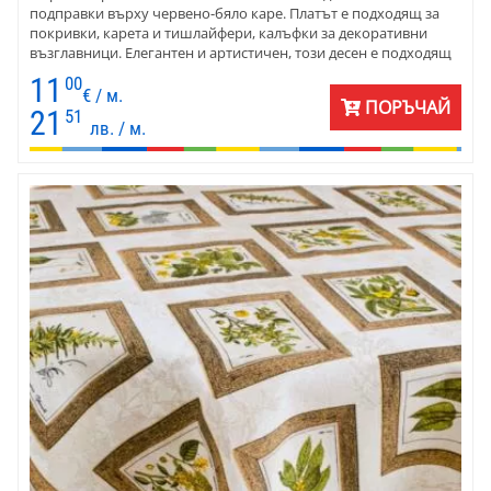
подправки върху червено-бяло каре. Платът е подходящ за
покривки, карета и тишлайфери, калъфки за декоративни
възглавници. Елегантен и артистичен, този десен е подходящ
за декорация на дома, на заведение. Цветовете са неочаквано
11
00
красиво съчетани върху класическо каре. Създава
€ / м.
ПОРЪЧАЙ
великолепно усещане за лято, море и вечери на брега. Платът
21
51
лв. / м.
е подходящ както за домашен текстил, така и за заведение.