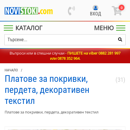
0
ВХОД
КАТАЛОГ
МЕНЮ
Въпроси или в спешни случаи -
ПИШЕТЕ на viber 0882 281 997
или
0878 352 964
.
НАЧАЛО
/
Платове за покривки,
(31)
пердета, декоративен
текстил
Платове за покривки, пердета, декоративен текстил