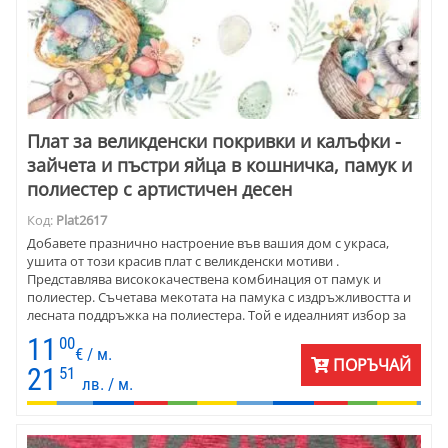
Плат за великденски покривки и калъфки -
зайчета и пъстри яйца в кошничка, памук и
полиестер с артистичен десен
Код:
Plat2617
Добавете празнично настроение във вашия дом с украса,
ушита от този красив плат с великденски мотиви .
Представлява висококачествена комбинация от памук и
полиестер. Съчетава мекотата на памука с издръжливостта и
лесната поддръжка на полиестера. Той е идеалният избор за
създаване на уникални великденски декорации за дома.
11
00
€ / м.
ПОРЪЧАЙ
21
51
лв. / м.