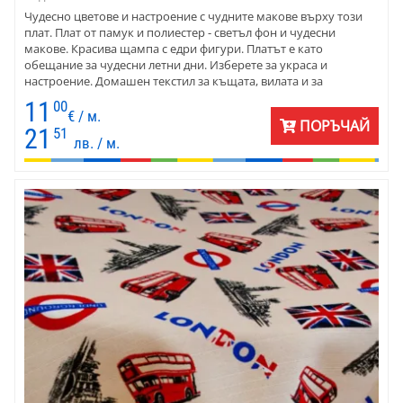
Чудесно цветове и настроение с чудните макове върху този
плат. Плат от памук и полиестер - светъл фон и чудесни
макове. Красива щампа с едри фигури. Платът е като
обещание за чудесни летни дни. Изберете за украса и
настроение. Домашен текстил за къщата, вилата и за
заведение. Платът е подходящ за пердета, покривки, карета и
11
00
тишлайфери, калъфки за декоративни възглавници.
€ / м.
ПОРЪЧАЙ
Комбинирайте с едноцветни ярки петна в червено и зелено.
21
51
лв. / м.
Цветовете са прекрасно съчетани с фигурите на щампата.
Комбинирайте смело с класическо обзавеждане от масив и
със супермодерни мебели.