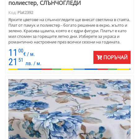
полиестер, СЛЪНЧОГЛЕДИ
Код:
Plat2392
Ярките цветове на слънчогледите ще внесат светлина в стаята.
Плат от памук и полиестер - богато решение в екрю, жълто и
зелено. Красива щампа, която е с едри фигури. Платът е като
мил спомен за горещите летно дни. Изберете за украса и
романтично настроение през всички сезони на годината.
Домашен текстил за къщата, вилата и за заведение. Платът е
11
00
подходящ за пердета, покривки, карета и тишлайфери,
€ / м.
ПОРЪЧАЙ
калъфки за декоративни възглавници. Комбинирайте с
21
51
лв. / м.
едноцветни петна, които ще подчертаят чара на плата.
Цветовете са прекрасно съчетани с фигурите на щампата.
Комбинирайте смело с класическо обзавеждане от масив и
със супермодерни мебели.