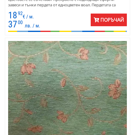
завеси и тънки пердета от едноцветен воал. Пердетата са
готови ушити с перделък. Цената е на линеен метър готово
18
92
перде. Минимално количество - 2 линейни метра готово
€ / м.
ПОРЪЧАЙ
перде. За поръчка само на плат няма ограничения.
37
00
лв. / м.