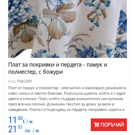
Плат за покривки и пердета - памук и
полиестер, с божури
Код:
Plat2391
Плат от памук и полиестер - елегантно и изисквано решение в
сиво, синьо и светло бежово. Разкошна щампа, която е с едри
цветя и клонки. Плат, който създава романтично настроение
през всички сезони. Домашен текстил за дома, за вила и
заведение. Платът е подходящ за пердета, покривки, карета и
тишлайфери, калъфки за декоративни възглавници.
11
00
Комбинирайте с бяло и различни сини нюанси, светло и
€ / м.
ПОРЪЧАЙ
тъмносиво, тъмно кафяво. Цветовете са прекрасно съчетани
21
51
лв. / м.
с фигурите на щампата. Съчетава се както с класическо