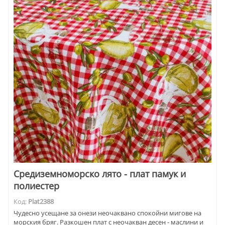
Средиземноморско лято - плат памук и
полиестер
Код:
Plat2388
Чудесно усещане за онези неочаквано спокойни мигове на
морския бряг. Разкошен плат с неочакван десен - маслини и