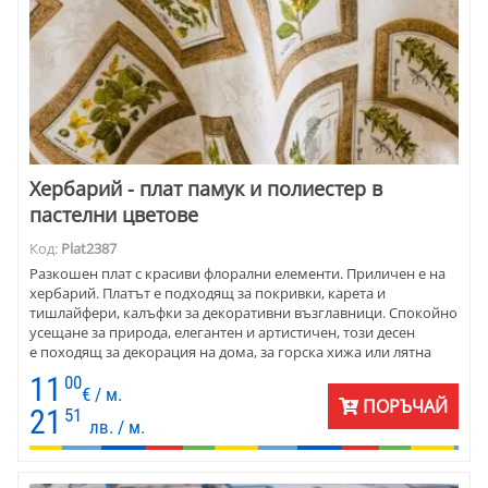
Хербарий - плат памук и полиестер в
пастелни цветове
Код:
Plat2387
Разкошен плат с красиви флорални елементи. Приличен е на
хербарий. Платът е подходящ за покривки, карета и
тишлайфери, калъфки за декоративни възглавници. Спокойно
усещане за природа, елегантен и артистичен, този десен
е походящ за декорация на дома, за горска хижа или лятна
вила. Цветовете са пастелни - от бежово до зелено, в различни
11
00
нюанси. Десенът е подобен на артистично разхвърляни
€ / м.
ПОРЪЧАЙ
картини от хербаризирани растения. Съчетава фигури, които
21
51
лв. / м.
напомнят за приятните часове на отмора с чаша кафе в ръка.
Създава великолепно усещане за лекота и чистота. Платът е
подходящ както за домашен текстил, така и за заведение.