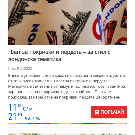
Плат за покривки и пердета – за стил с
лондонска тематика
Код:
Plat2522
Внесете уникален стил в дома си с текстилни елементи, ушити
от този висококачествен плат за покривки и пердета.
Материята е съчетание от памук и полиестер. Това гарантира
здравина, лесна поддръжка и дълготрайност. Платът е
подходящ за изработка на покривки, пердета, декоративни
калъфки за възглавнички и други текстилни изделия, които
11
00
ще придадат стилен облик на всяко помещение.
€ / м.
ПОРЪЧАЙ
21
51
лв. / м.