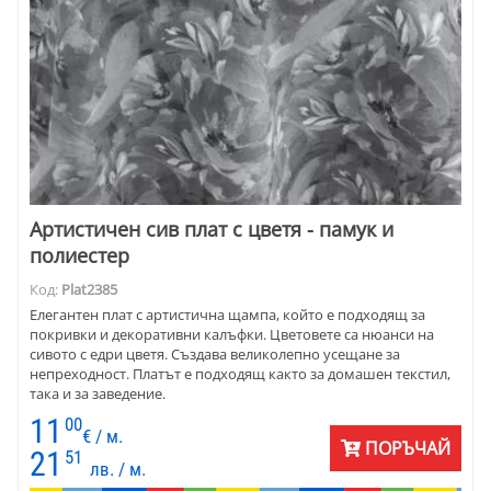
Артистичен сив плат с цветя - памук и
полиестер
Код:
Plat2385
Елегантен плат с артистична щампа, който е подходящ за
покривки и декоративни калъфки. Цветовете са нюанси на
сивото с едри цветя. Създава великолепно усещане за
непреходност. Платът е подходящ както за домашен текстил,
така и за заведение.
11
00
€ / м.
ПОРЪЧАЙ
21
51
лв. / м.