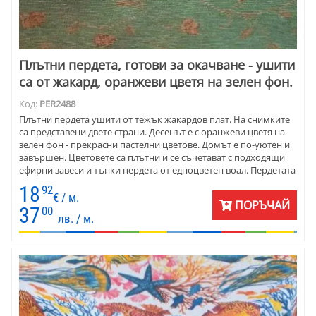
Плътни пердета, готови за окачване - ушити
са от жакард, оранжеви цветя на зелен фон.
Код:
PER2488
Плътни пердета ушити от тежък жакардов плат. На снимките
са представени двете страни. Десенът е с оранжеви цветя на
зелен фон - прекрасни пастелни цветове. Домът е по-уютен и
завършен. Цветовете са плътни и се съчетават с подходящи
ефирни завеси и тънки пердета от едноцветен воал. Пердетата
са готови ушити с перделък. Цената е на линеен метър готово
18
92
перде. Минимално количество - 2 линейни метра готово
€ / м.
ПОРЪЧАЙ
перде. За поръчка само на плат няма ограничения.
37
00
лв. / м.