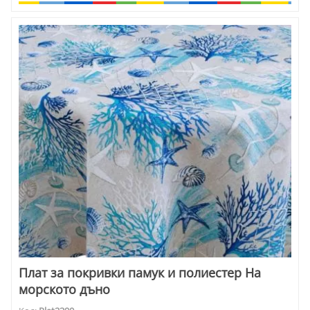
обзавеждане от масив, така и със супермодерни мебели.
Плат за покривки памук и полиестер На
морското дъно