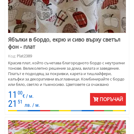
Ябълки в бордо, екрю и сиво върху светъл
фон - плат
Код:
Plat2389
Красив плат, който съчетава благородното бордо с неутрални
тонове. Великолепно решение за дома, вилата и заведение.
Платът е подходящ за покривки, карета и тишлайфери,
калъфки за декоративни възглавници. Комбинирайте с бордо
или бяло, светло и тъмносиво. Цветовете са очаквано
съчетание, което създава благородно усещане за уют.
11
00
€ / м.
ПОРЪЧАЙ
21
51
лв. / м.