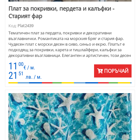
Плат за покривки, пердета и калъфки -
Старият фар
Код:
Plat2439
Тематичен плат за пердета, покривки и декоративни
възглавнички. Романтиката на морския бряг и стария фар.
Чудесен плат с морски десен в сиво, синьо и екрю. Платът е
подходящ за покривки, карета и тишлайфери, калъфки за
декоративни възглавници. Елегантен и артистичен, този десен
е подходящ за декорация на дома, на заведение.
11
00
€ / м.
ПОРЪЧАЙ
21
51
лв. / м.