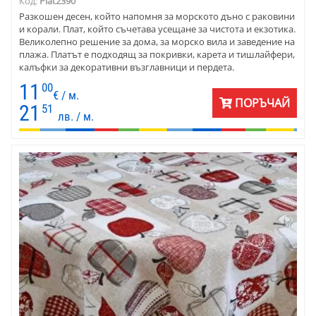
Код:
Plat2390
Разкошен десен, който напомня за морското дъно с раковини
и корали. Плат, който съчетава усещане за чистота и екзотика.
Великолепно решение за дома, за морско вила и заведение на
плажа. Платът е подходящ за покривки, карета и тишлайфери,
калъфки за декоративни възглавници и пердета.
Комбинирайте с бяло и различни сини нюанси, светло и
11
00
тъмносиво. Цветовете са прекрасно съчетани с фигурите на
€ / м.
ПОРЪЧАЙ
щампата. Дава екзотично спокойствие в стаята.
21
51
лв. / м.