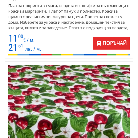
Плат за покривки за маса, пердета и калъфки за възглавници с
красиви маргарити. Плат от памук и полиестер. Красива
щампа с реалистични фигури на цветя. Пролетна свежест у
дома. Изберете за украса и настроение. Домашен текстил за
къщата, вилата и за заведение. Платът е подходящ за пердета,
покривки, карета и тишлайфери, калъфки за декоративни
11
00
възглавници. Комбинирайте с едноцветни ярки петна в
€ / м.
ПОРЪЧАЙ
зелено и жълто. Цветовете са прекрасно съчетани с фигурите
21
51
лв. / м.
на щампата. Комбинирайте смело с класическо обзавеждане
от дърво.