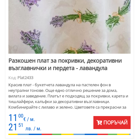
Разкошен плат за покривки, декоративни
възглавнички и пердета - лавандула
Код:
Plat2433
Красив плат - букетчета лавандула на пастелен фон в
неутрални тонове. Още едно отлично решение за дома,
вилата и заведение. Платът е подходящ за покривки, карета и
тишлайфери, калъфки за декоративни възглавници.
Комбинирайте с лилаво и зелено. Цветовете са прекрасни за
целогодишно съчетаване, което дава уют уют.
11
00
€ / м.
ПОРЪЧАЙ
21
51
лв. / м.