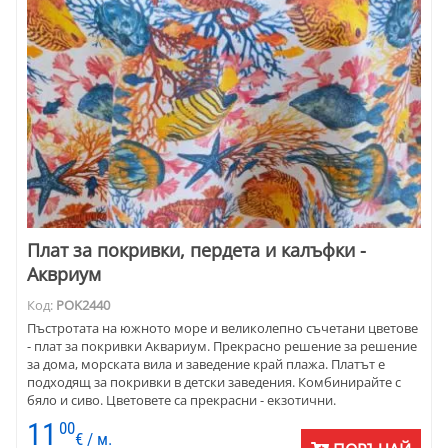
Плат за покривки, пердета и калъфки -
Аквриум
Код:
POK2440
Пъстротата на южното море и великолепно съчетани цветове
- плат за покривки Аквариум. Прекрасно решение за решение
за дома, морската вила и заведение край плажа. Платът е
подходящ за покривки в детски заведения. Комбинирайте с
бяло и сиво. Цветовете са прекрасни - екзотични.
11
00
€ / м.