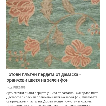
Готови плътни пердета от дамаска -
оранжеви цветя на зелен фон
Код:
PER2489
Артистични пътни пердета ушити от дамаска - жакардов плат.
Десенът е с красиви оранжеви цветя на зелен фон, Цветовете
са прекрасни - пастелни. Домът е още по-уютен и красив.
Цветовете се съчетават прекрасно с подходящи ефирни