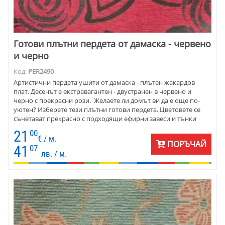
Готови плътни пердета от дамаска - червено
и черно
Код:
PER2490
Артистични пердета ушити от дамаска - плътен жакардов
плат. Десенът е екстравагантен - двустранен в червено и
черно с прекрасни рози. Желаете ли домът ви да е още по-
уютен? Изберете тези плътни готови пердета. Цветовете се
съчетават прекрасно с подходящи ефирни завеси и тънки
пердета от едноцветен воал. Графит, бордо и бяло са
21
00
великолепно съчетание. Пердетата са готови ушити с
€ / м.
ПОРЪЧАЙ
перделък. Цената е на линеен метър готово перде.
41
07
лв. / м.
Минимално количество - 2 линейни метра готово перде. За
поръчка само на плат няма ограничения.