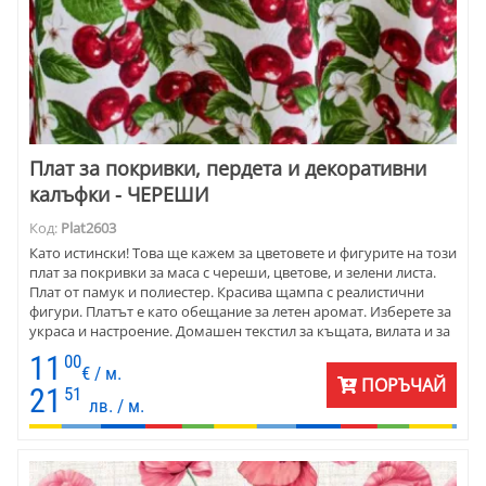
Плат за покривки, пердета и декоративни
калъфки - ЧЕРЕШИ
Код:
Plat2603
Като истински! Това ще кажем за цветовете и фигурите на този
плат за покривки за маса с череши, цветове, и зелени листа.
Плат от памук и полиестер. Красива щампа с реалистични
фигури. Платът е като обещание за летен аромат. Изберете за
украса и настроение. Домашен текстил за къщата, вилата и за
заведение. Платът е подходящ за пердета, покривки, карета и
11
00
тишлайфери, калъфки за декоративни възглавници.
€ / м.
ПОРЪЧАЙ
Комбинирайте с едноцветни ярки петна в червено и зелено, в
21
51
лв. / м.
жълто. Цветовете са прекрасно съчетани с фигурите на
щампата. Комбинирайте смело с класическо обзавеждане от
масив и със супермодерни мебели.