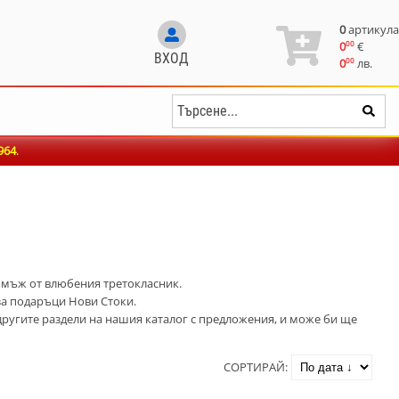
0
артикула
00
0
€
ВХОД
00
0
лв.
964
.
 мъж от влюбения третокласник.
за подаръци Нови Стоки.
е другите раздели на нашия каталог с предложения, и може би ще
СОРТИРАЙ: