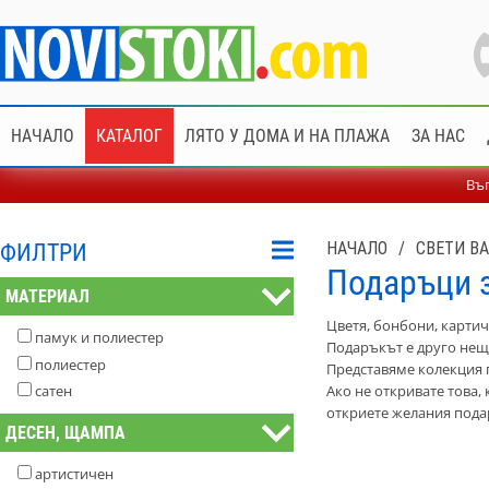
НАЧАЛО
КАТАЛОГ
ЛЯТО У ДОМА И НА ПЛАЖА
ЗА НАС
Въп
ФИЛТРИ
НАЧАЛО
/
СВЕТИ В
Подаръци з
МАТЕРИАЛ
Цветя, бонбони, картич
памук и полиестер
Подаръкът е друго нещ
полиестер
Представяме колекция 
сатен
Ако не откривате това,
откриете желания подар
ДЕСЕН, ЩАМПА
артистичен