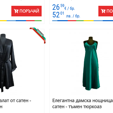
коляното, и е подходящ както за лятот
26
59
за по-топли вечери през цялата годин
€ / бр.
ПОРЪЧАЙ
ПО
сатенена материя обгръща тялото с н
52
01
лв. / бр.
Декоративното дантелено деколте и
кръстосаните презрамки придават из
завършек. Прекрасен избор за лична 
или като подарък за специална жена.
лат от сатен -
Елегантна дамска нощница
н
сатен - тъмен тюркоаз