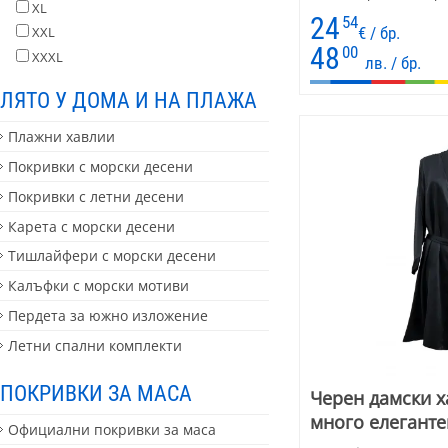
XL
24
54
€ / бр.
XXL
48
00
XXXL
лв. / бр.
ЛЯТО У ДОМА И НА ПЛАЖА
Плажни хавлии
Покривки с морски десени
Покривки с летни десени
Карета с морски десени
Тишлайфери с морски десени
Калъфки с морски мотиви
Пердета за южно изложение
Летни спални комплекти
ПОКРИВКИ ЗА МАСА
Черен дамски ха
много елеганте
Официални покривки за маса