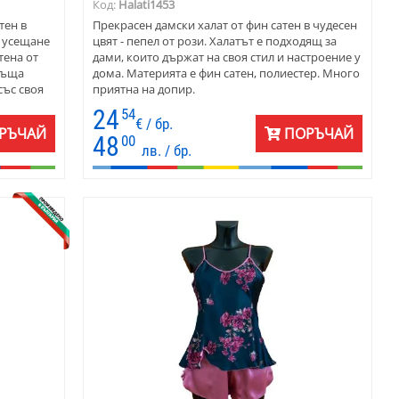
Код:
Halati1453
тен в
Прекрасен дамски халат от фин сатен в чудесен
е усещане
цвят - пепел от рози. Халатът е подходящ за
тена от
дами, които държат на своя стил и настроение у
ръща
дома. Материята е фин сатен, полиестер. Много
със своя
приятна на допир.
ето го
24
54
е лек и
€ / бр.
РЪЧАЙ
ПОРЪЧАЙ
кто
48
00
лв. / бр.