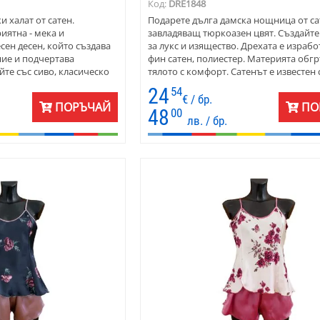
Код:
DRE1848
 халат от сатен.
Подарете дълга дамска нощница от са
иятна - мека и
завладяващ тюркоазен цвят. Създайт
есен десен, който създава
за лукс и изящество. Дрехата е израбо
ие и подчертава
фин сатен, полиестер. Материята обг
те със сиво, класическо
тялото с комфорт. Сатенът е известен 
тът е подходящ за
изящен блясък и нежност на допир, ко
24
54
прави идеален за нощно облекло. Той 
€ / бр.
ПОРЪЧАЙ
ПО
лесен за поддръжка, осигурявайки ка
48
00
лв. / бр.
практичност, така и изисканост.