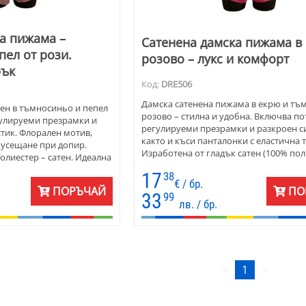
а пижама –
Сатенена дамска пижама в
пел от рози.
розово – лукс и комфорт
рък
Код:
DRE506
Дамска сатенена пижама в екрю и тъ
ен в тъмносиньо и пепел
розово – стилна и удобна. Включва по
егулируеми презрамки и
регулируеми презрамки и разкроен си
стик. Флорален мотив,
както и къси панталонки с еластична т
 усещане при допир.
Изработена от гладък сатен (100% пол
олиестер – сатен. Идеална
който осигурява мекота и елегантен в
а в стилна кутия.
17
38
Десенът с флорални мотиви в пастелн
€ / бр.
придава романтично излъчване. Под
ПОРЪЧАЙ
ПО
33
99
подарък, предлагана в луксозна кутия
лв. / бр.
Перфектен избор за всяка стилна жена
<
1
>