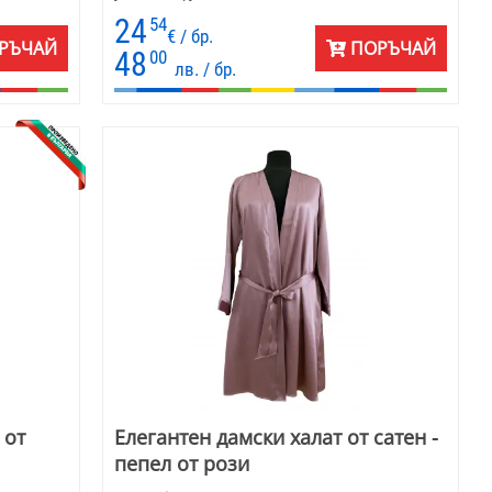
о, така и
24
54
а. Фината
€ / бр.
РЪЧАЙ
ПОРЪЧАЙ
ежност.
48
00
лв. / бр.
искан
наслада
 от
Елегантен дамски халат от сатен -
пепел от рози