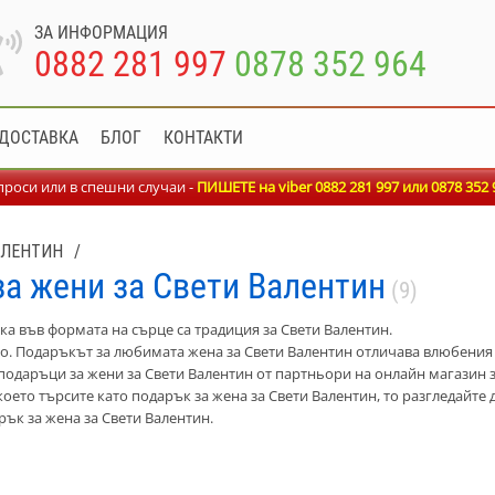
ЗА ИНФОРМАЦИЯ
0882 281 997
0878 352 964
ДОСТАВКА
БЛОГ
КОНТАКТИ
роси или в спешни случаи -
ПИШЕТЕ на viber 0882 281 997 или
0878 352 
АЛЕНТИН
/
а жени за Свети Валентин
(9)
ка във формата на сърце са традиция за Свети Валентин.
о. Подаръкът за любимата жена за Свети Валентин отличава влюбения
подаръци за жени за Свети Валентин от партньори на онлайн магазин 
 което търсите като подарък за жена за Свети Валентин, то разгледайт
ък за жена за Свети Валентин.