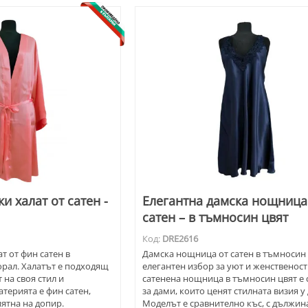
и халат от сатен -
Елегантна дамска нощница
сатен – в тъмносин цвят
Код:
DRE2616
т от фин сатен в
Дамска нощница от сатен в тъмносин 
орал. Халатът е подходящ
елегантен избор за уют и женственост
 на своя стил и
сатенена нощница в тъмносин цвят е 
атерията е фин сатен,
за дами, които ценят стилната визия у
ятна на допир.
Моделът е сравнително къс, с дължин