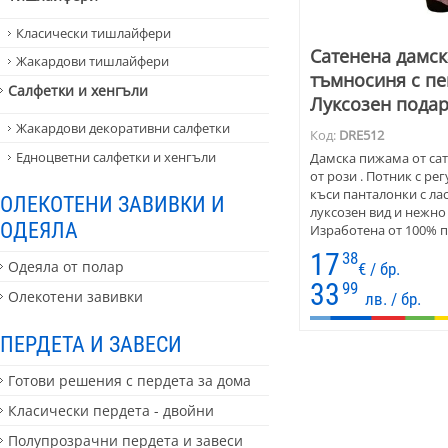
Класически тишлайфери
Сатенена дамск
Жакардови тишлайфери
тъмносиня с пе
Салфетки и хенгъли
Луксозен пода
Жакардови декоративни салфетки
Код:
DRE512
Едноцветни салфетки и хенгъли
Дамска пижама от сат
от рози . Потник с р
къси панталонки с ла
ОЛЕКОТЕНИ ЗАВИВКИ И
луксозен вид и нежно
ОДЕЯЛА
Изработена от 100% п
за подарък – опакован
17
38
Одеяла от полар
€ / бр.
33
99
Олекотени завивки
лв. / бр.
ПЕРДЕТА И ЗАВЕСИ
Готови решения с пердета за дома
Класически пердета - двойни
Полупрозрачни пердета и завеси