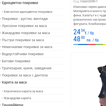
Код:
Halari2040-1
Едноцветни покривки
Изискван черен дамски
Материята е много пр
Елегантни едноцветни покривки
фина. Халатът е с чуд
Покривки - рустик, винтидж
романтично настроен
фигурата. Комбинирай
Луксозни покривки за маса
червено и бяло. Хала
24
54
подарък!
Жакардови покривки за маса
€ / бр.
48
00
Пъстри покривки за маса
лв. / бр.
Немачкаеми покривки за маса
Водоустойчиви покривки
Битови покривки
Трапезария, кухня, заведение
Покривки за маса с дантела
Карета за маса
Класически карета за маса
Жакардови карета
Тишлайфери