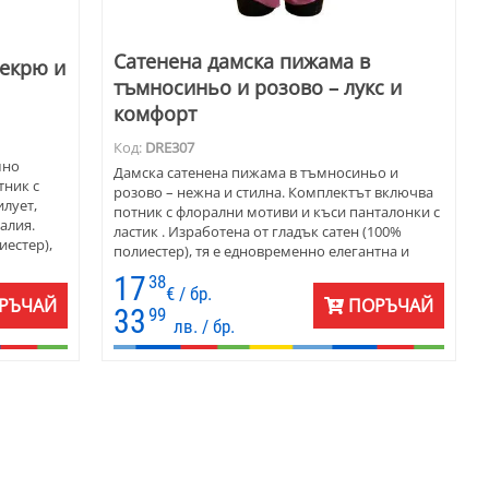
Сатенена дамска пижама в
 екрю и
тъмносиньо и розово – лукс и
комфорт
Код:
DRE307
мно
Дамска сатенена пижама в тъмносиньо и
тник с
розово – нежна и стилна. Комплектът включва
лует,
потник с флорални мотиви и къси панталонки с
алия.
ластик . Изработена от гладък сатен (100%
иестер),
полиестер), тя е едновременно елегантна и
ид.
удобна. Перфектен подарък – опакована в
17
38
о розово
луксозна кутия.
€ / бр.
ходяща за
РЪЧАЙ
ПОРЪЧАЙ
33
99
.
лв. / бр.
.