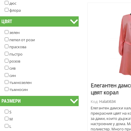
дюс
флора
ЦВЯТ
зелен
пепел от рози
праскова
пъстро
розов
сив
син
тъмнозелен
Елегантен дамск
тъмносин
цвят корал
РАЗМЕРИ
Код:
Halati634
Елегантен дамски хала
S
прекрасния цвят на к
за дами, които държат
M
настроение у дома. М
L
полиестер. Много при