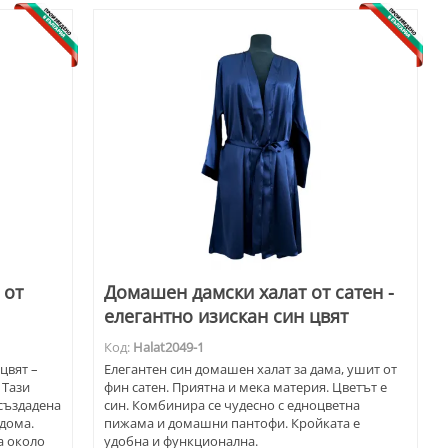
 от
Домашен дамски халат от сатен -
елегантно изискан син цвят
Код:
Halat2049-1
цвят –
Елегантен син домашен халат за дама, ушит от
 Тази
фин сатен. Приятна и мека материя. Цветът е
създадена
син. Комбинира се чудесно с едноцветна
 дома.
пижама и домашни пантофи. Кройката е
а около
удобна и функционална.