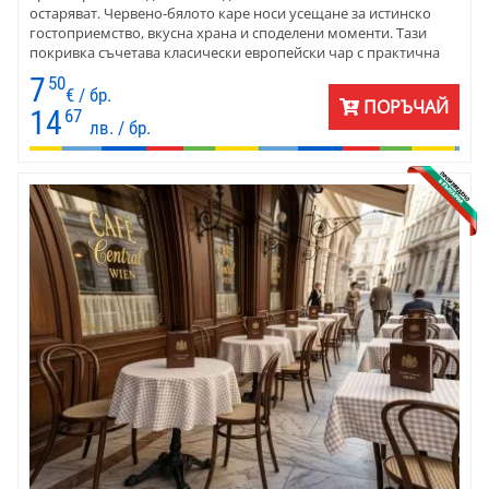
остаряват. Червено-бялото каре носи усещане за истинско
гостоприемство, вкусна храна и споделени моменти. Тази
покривка съчетава класически европейски чар с практична
материя, която се поддържа лесно, не задържа лесно петна и е
7
50
създадена както за дома, така и за натоварени заведения.
€ / бр.
ПОРЪЧАЙ
14
67
лв. / бр.