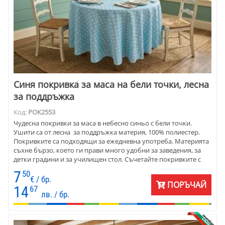
Синя покривка за маса на бели точки, лесна
за поддръжка
Код:
POK2553
Чудесна покривки за маса в небесно синьо с бели точки.
Ушити са от лесна за поддръжка материя, 100% полиестер.
Покривките са подходящи за ежедневна употреба. Материята
съхне бързо, което ги прави много удобни за заведения, за
детки градини и за училищен стол. Съчетайте покривките с
бели карета и хенгъли.
7
50
€ / бр.
ПОРЪЧАЙ
14
67
лв. / бр.