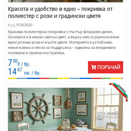
Красота и удобство в едно – покривка от
полиестер с рози и градински цветя
Код:
POK2620
Красива полиестерна покривка с пъстър флорален десен.
Основата е в нежен светъл цвят, а върху нея са разположени
ярки розови рози и жълти цветя. Материята е устойчива,
немачкаема и лесна за поддръжка – идеална за ежедневно
ползване и празнична трапеза.
7
50
€ / бр.
ПОРЪЧАЙ
14
67
лв. / бр.