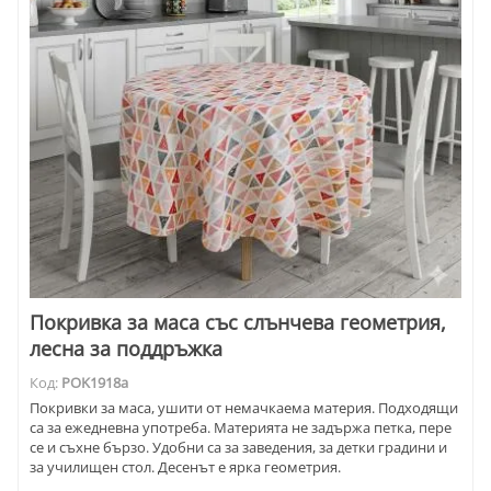
Покривка за маса със слънчева геометрия,
лесна за поддръжка
Код:
POK1918a
Покривки за маса, ушити от немачкаема материя. Подходящи
са за ежедневна употреба. Материята не задържа петка, пере
се и съхне бързо. Удобни са за заведения, за детки градини и
за училищен стол. Десенът е ярка геометрия.