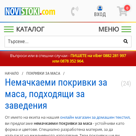
0
ВХОД
КАТАЛОГ
МЕНЮ
Въпроси или в спешни случаи -
ПИШЕТЕ на viber 0882 281 997
или
0878 352 964
.
НАЧАЛО
/
ПОКРИВКИ ЗА МАСА
/
Немачкаеми покривки за
(24)
маса, подходящи за
заведения
От името на екипа на нашия
онлайн магазин за домашен текстил
,
ви предлагаме
немачкаеми покривки за маса
- устойчиви като
форма и цветове. Специално разработена материя, за да
издържат на ежедневното използване. Тези покривки ще ви