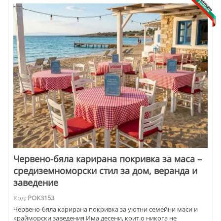
Червено-бяла карирана покривка за маса –
средиземноморски стил за дом, веранда и
заведение
Код:
POK3153
Червено-бяла карирана покривка за уютни семейни маси и
крайморски заведения Има десени, коит.о никога не