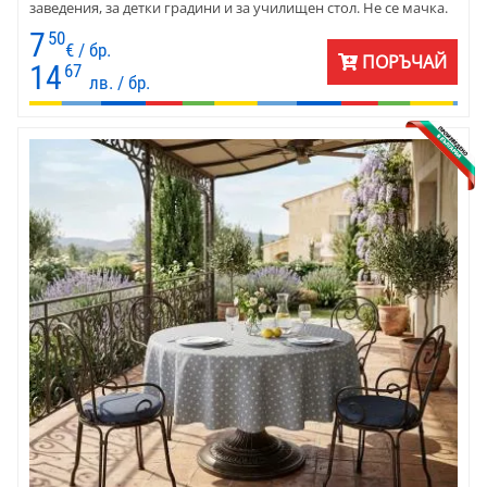
заведения, за детки градини и за училищен стол. Не се мачка.
Съчетайте покривката с жълти и оранжеви карета и хенгъли.
7
50
€ / бр.
ПОРЪЧАЙ
14
67
лв. / бр.