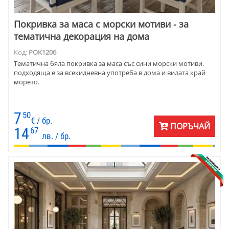
Покривка за маса с морски мотиви - за
тематична декорация на дома
Код:
POK1206
Тематична бяла покривка за маса със сини морски мотиви.
подходяща е за всекидневна употреба в дома и вилата край
морето.
7
50
€ / бр.
ПОРЪЧАЙ
14
67
лв. / бр.