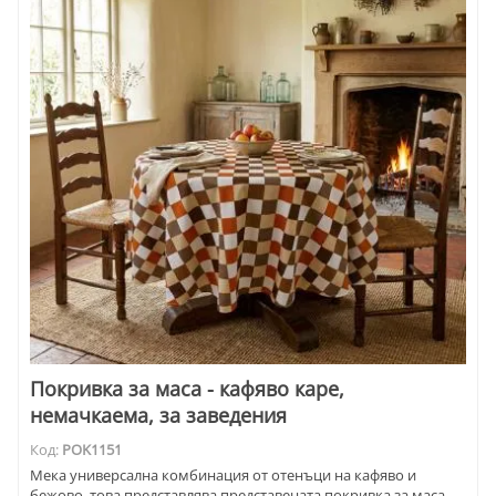
Покривка за маса - кафяво каре,
немачкаема, за заведения
Код:
POK1151
Мека универсална комбинация от отенъци на кафяво и
бежово, това представлява представената покривка за маса.