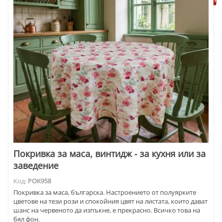
Покривка за маса, винтидж - за кухня или за
заведение
Код:
POK958
Покривка за маса, българска. Настроението от полуярките
цветове на тези рози и спокойния цвят на листата, които дават
шанс на червеното да изпъкне, е прекрасно. Всичко това на
бял фон.