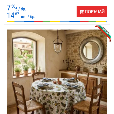
7
50
€ / бр.
ПОРЪЧАЙ
14
67
лв. / бр.