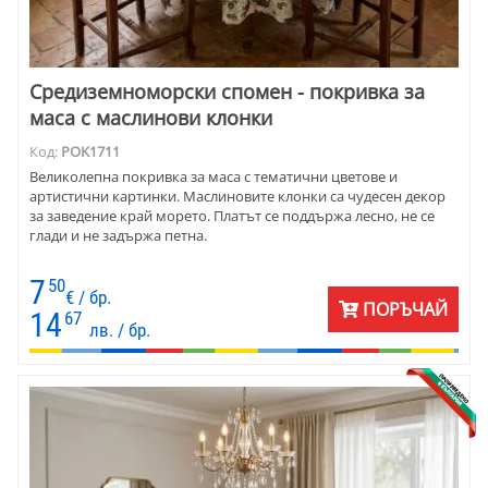
Средиземноморски спомен - покривка за
маса с маслинови клонки
Код:
POK1711
Великолепна покривка за маса с тематични цветове и
артистични картинки. Маслиновите клонки са чудесен декор
за заведение край морето. Платът се поддържа лесно, не се
глади и не задържа петна.
7
50
€ / бр.
ПОРЪЧАЙ
14
67
лв. / бр.