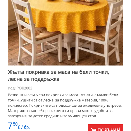
Жълта покривка за маса на бели точки,
лесна за поддръжка
Код:
POK2003
Разкошни слънчеви покривки за маса - жълти, с малки бели
точки. Ушити са от лесна за поддръжка материя, 100%
полиестер. Покривките са подходящи за ежедневна употреба.
Материята съхне бързо, което ги прави много удобни за
заведения, за детки градини и за училищен стол.
7
50
€ / бр.
ПОРЪЧАЙ