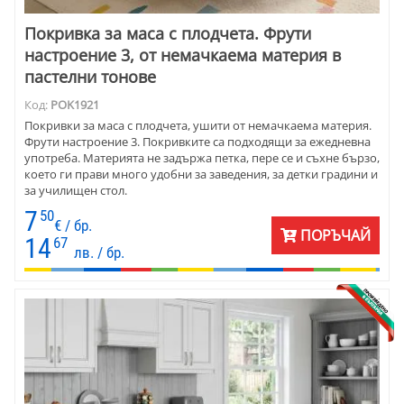
Покривка за маса с плодчета. Фрути
настроение 3, от немачкаема материя в
пастелни тонове
Код:
POK1921
Покривки за маса с плодчета, ушити от немачкаема материя.
Фрути настроение 3. Покривките са подходящи за ежедневна
употреба. Материята не задържа петка, пере се и съхне бързо,
което ги прави много удобни за заведения, за детки градини и
за училищен стол.
7
50
€ / бр.
ПОРЪЧАЙ
14
67
лв. / бр.