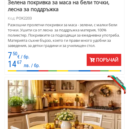
Зелена покривка за маса на бели точки,
лесна за поддръжка
Код:
POK2203
Разкошни пролетни покривки за маса - зелени, с малки бели
точки. Ушити са от лесна за поддръжка материя, 100%
полиестер. Покривките са подходящи за ежедневна употреба.
Материята съхне бързо, което ги прави много удобни за
заведения, за детки градини и за училищен стол.
7
50
€ / бр.
ПОРЪЧАЙ
14
67
лв. / бр.