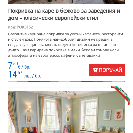
Покривка на каре в бежово за заведения и
дом – класически европейски стил
Код:
POK3152
Елегантна карирана покривка за уютни кафенета, ресторанти
и стилен дом. Понякога най-добрият дизайн не крещи, а
създава усещане за място, където човек иска да остане по-
дълго. Тази карирана покривка в меки бежови тонове носи
атмосферата на европейско кафене, съчетавайки
практичността на съвременната материя с непреходната
7
50
красота на класическия текстил. Подходяща както за дома,
€ / бр.
ПОРЪЧАЙ
така и за ресторанти, кафенета и хотели.
14
67
лв. / бр.