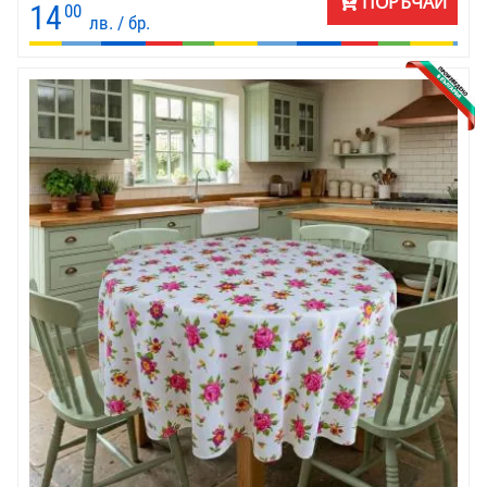
ПОРЪЧАЙ
14
00
лв. / бр.