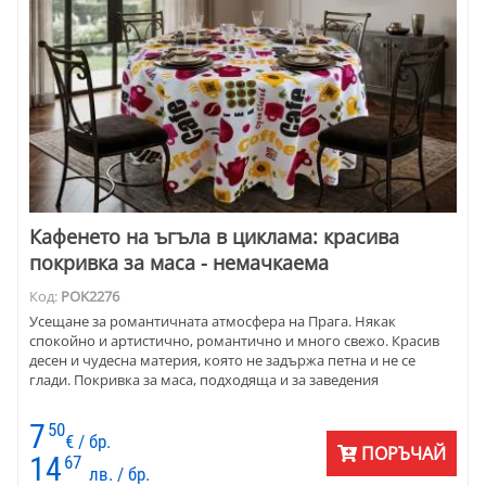
Кафенето на ъгъла в циклама: красива
покривка за маса - немачкаема
Код:
POK2276
Усещане за романтичната атмосфера на Прага. Някак
спокойно и артистично, романтично и много свежо. Красив
десен и чудесна материя, която не задържа петна и не се
глади. Покривка за маса, подходяща и за заведения
7
50
€ / бр.
ПОРЪЧАЙ
14
67
лв. / бр.