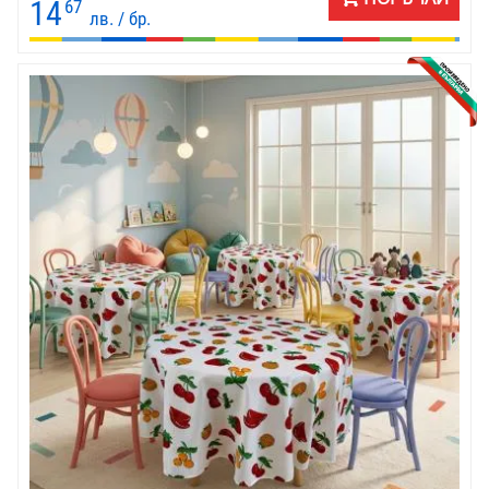
14
67
лв. / бр.