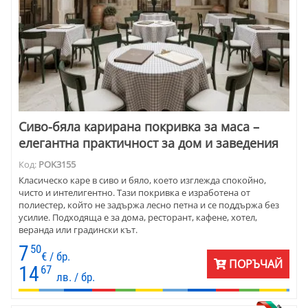
Сиво-бяла карирана покривка за маса –
елегантна практичност за дом и заведения
Код:
POK3155
Класическо каре в сиво и бяло, което изглежда спокойно,
чисто и интелигентно. Тази покривка е изработена от
полиестер, който не задържа лесно петна и се поддържа без
усилие. Подходяща е за дома, ресторант, кафене, хотел,
веранда или градински кът.
7
50
€ / бр.
ПОРЪЧАЙ
14
67
лв. / бр.