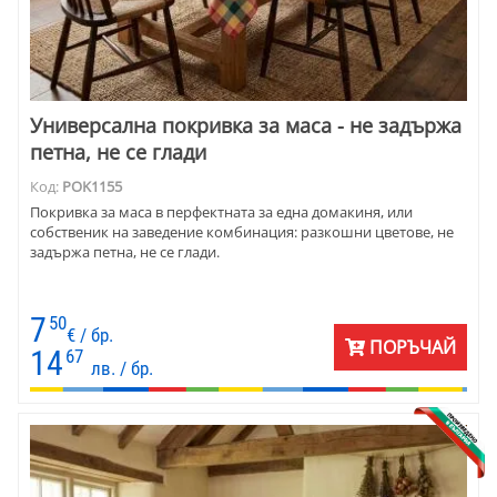
Универсална покривка за маса - не задържа
петна, не се глади
Код:
POK1155
Покривка за маса в перфектната за една домакиня, или
собственик на заведение комбинация: разкошни цветове, не
задържа петна, не се глади.
7
50
€ / бр.
ПОРЪЧАЙ
14
67
лв. / бр.