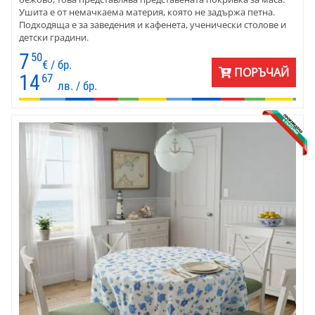
Ушита е от немачкаема материя, която не задържа петна.
Подходяща е за заведения и кафенета, ученически столове и
детски градини.
7
50
€ / бр.
ПОРЪЧАЙ
14
67
лв. / бр.