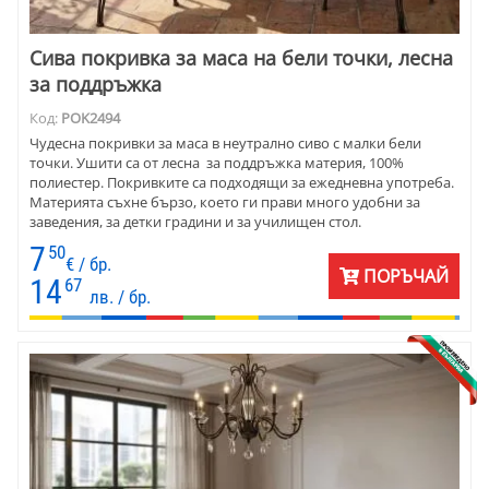
Сива покривка за маса на бели точки, лесна
за поддръжка
Код:
POK2494
Чудесна покривки за маса в неутрално сиво с малки бели
точки. Ушити са от лесна за поддръжка материя, 100%
полиестер. Покривките са подходящи за ежедневна употреба.
Материята съхне бързо, което ги прави много удобни за
заведения, за детки градини и за училищен стол.
7
50
€ / бр.
ПОРЪЧАЙ
14
67
лв. / бр.