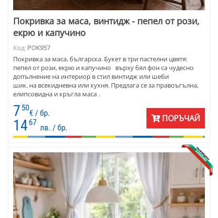
Покривка за маса, винтидж - пепел от рози,
екрю и капучино
Код:
POK957
Покривка за маса, българска. Букет в три пастелни цвятя:
пепел от рози, екрю и капучино върху бял фон са чудесно
допълнение на интериор в стил винтидж или шеби
шик. на всекидневна или кухня. Предлага се за правоъгълна,
елипсовидна и кръгла маса .
7
50
€ / бр.
ПОРЪЧАЙ
14
67
лв. / бр.