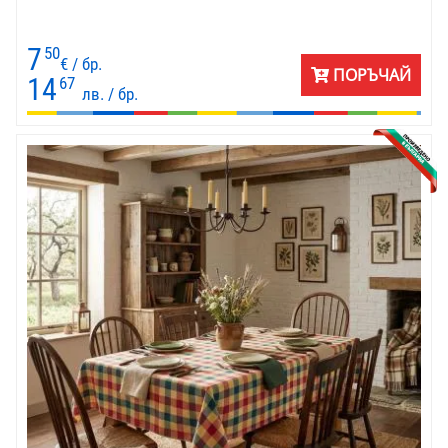
7
50
€ / бр.
ПОРЪЧАЙ
14
67
лв. / бр.