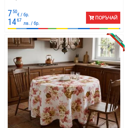
7
50
€ / бр.
ПОРЪЧАЙ
14
67
лв. / бр.