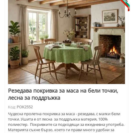
Резедава покривка за маса на бели точки,
лесна за поддръжка
Код:
POK2552
Чудесна пролетна покривка за маса - резедава, с малки бели
точки. Ушита е от лесна за поддръжка материя, 100%
полиестер. Покривките са подходящи за ежедневна употреба.
Материята съхне бързо, което ги прави много удобни за