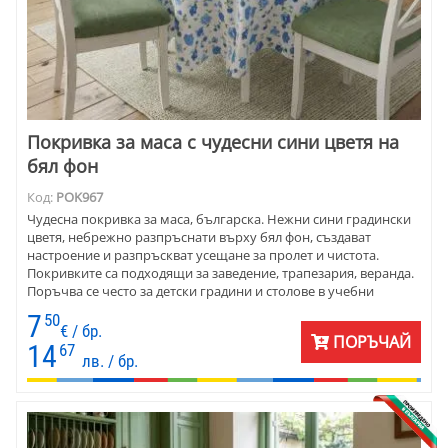
Покривка за маса с чудесни сини цветя на
бял фон
Код:
POK967
Чудесна покривка за маса, българска. Нежни сини градински
цветя, небрежно разпръснати върху бял фон, създават
настроение и разпръскват усещане за пролет и чистота.
Покривките са подходящи за заведение, трапезария, веранда.
Поръчва се често за детски градини и столове в учебни
заведения.
7
50
€ / бр.
ПОРЪЧАЙ
14
67
лв. / бр.