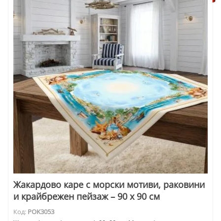
Жакардово каре с морски мотиви, раковини
и крайбрежен пейзаж – 90 x 90 см
Код:
POK3053