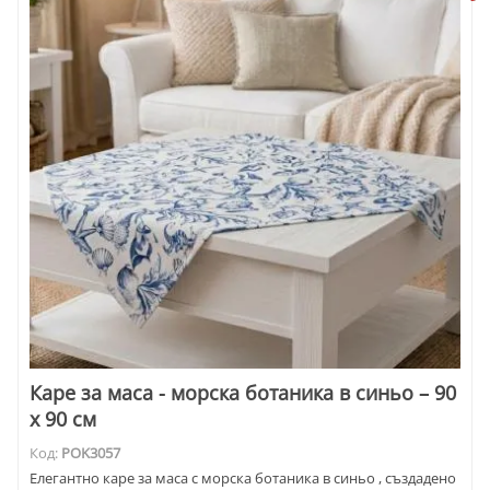
Каре за маса - морска ботаника в синьо – 90
x 90 см
Код:
POK3057
Елегантно каре за маса с морска ботаника в синьо , създадено