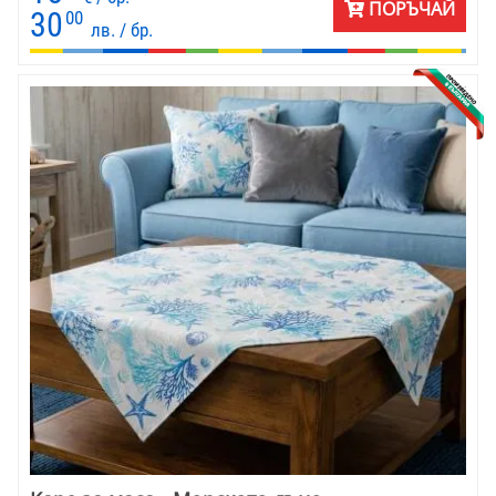
ПОРЪЧАЙ
30
00
лв. / бр.