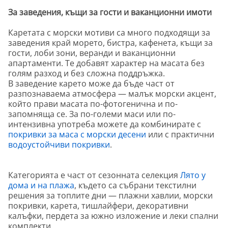
За заведения, къщи за гости и ваканционни имоти
Каретата с морски мотиви са много подходящи за
заведения край морето, бистра, кафенета, къщи за
гости, лоби зони, веранди и ваканционни
апартаменти. Те добавят характер на масата без
голям разход и без сложна поддръжка.
В заведение карето може да бъде част от
разпознаваема атмосфера — малък морски акцент,
който прави масата по-фотогенична и по-
запомняща се. За по-големи маси или по-
интензивна употреба можете да комбинирате с
покривки за маса с морски десени
или с практични
водоустойчиви покривки
.
Категорията е част от сезонната селекция
Лято у
дома и на плажа
, където са събрани текстилни
решения за топлите дни — плажни хавлии, морски
покривки, карета, тишлайфери, декоративни
калъфки, пердета за южно изложение и леки спални
комплекти.