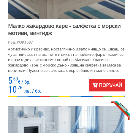
Малко жакардово каре - салфетка с морски
мотиви, винтидж
Код:
POK1587
Артистично и красиво, носталгично и запомнящо се. Сякаш се
чува плисъкът на вълните и викът на чайките, фарът намигва
и онзи щрих е истинският кораб на Магелан. Красиво
жакардово каре с морско дъно - изящна салфетка за маса за
ценители. Чудесно се съчетава с екрю, бяло и тъмно синьо.
Размерите са 45 х 45 см .
5
50
€ / бр.
ПОРЪЧАЙ
10
76
лв. / бр.