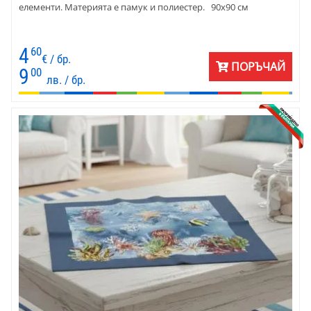
елементи. Материята е памук и полиестер. 90х90 см
4
60
€ / бр.
ПОРЪЧАЙ
9
00
лв. / бр.