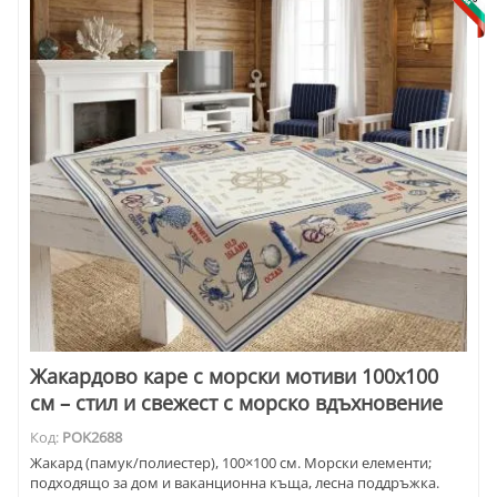
Жакардово каре с морски мотиви 100x100
см – стил и свежест с морско вдъхновение
Код:
POK2688
Жакард (памук/полиестер), 100×100 см. Морски елементи;
подходящо за дом и ваканционна къща, лесна поддръжка.