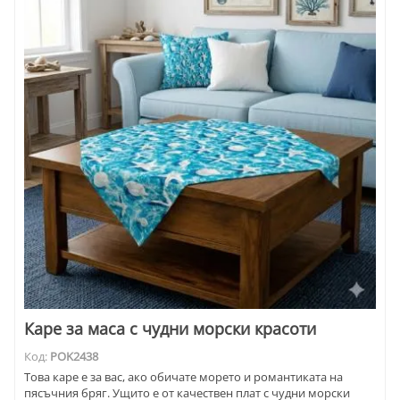
Каре за маса с чудни морски красоти
Код:
POK2438
Това каре е за вас, ако обичате морето и романтиката на
пясъчния бряг. Ущито е от качествен плат с чудни морски