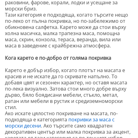
раковини, фарове, корали, лодки и усещане за
морски бриз.
Тази категория е подходяща, когато търсите нещо
по-леко от пълна покривка, но по-забележимо от
обикновена салфетка. Карето може да стои върху
холна масичка, малка трапезна маса, помощна
маса, скрин, конзола, тераса, веранда, вила или
маса в заведение с крайбрежна атмосфера.
Кога карето е по-добро от голяма покривка
Карето е добър избор, когато плотът на масата е
красив и не искате да го скривате напълно. То
добавя цвят и сезонен характер, но оставя масата
по-лека визуално. Затова стои много добре върху
дърво, бяло боядисани мебели, стъкло, метал,
ратан или мебели в рустик и средиземноморски
стил.
Ако искате цялостно покриване на масата, по-
подходяща е категорията
покривки за маса с
морски десени
. Ако търсите само квадратен
декоративен център или малка покривка за акцент,