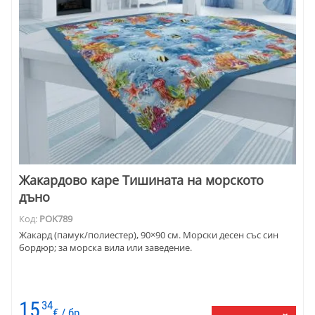
Жакардово каре Тишината на морското
дъно
Код:
POK789
Жакард (памук/полиестер), 90×90 см. Морски десен със син
бордюр; за морска вила или заведение.
15
34
€ / бр.