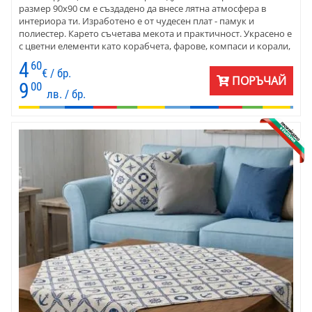
размер 90x90 см е създадено да внесе лятна атмосфера в
интериора ти. Изработено е от чудесен плат - памук и
полиестер. Карето съчетава мекота и практичност. Украсено е
с цветни елементи като корабчета, фарове, компаси и корали,
и е отличен избор за крайморски, морски и рустикални
4
60
стилове. Предлага се и по индивидуални размери – за да пасне
€ / бр.
ПОРЪЧАЙ
перфектно на всяка маса. Прекрасен избор за дом, вила или
9
00
лв. / бр.
ваканционна къща край брега.