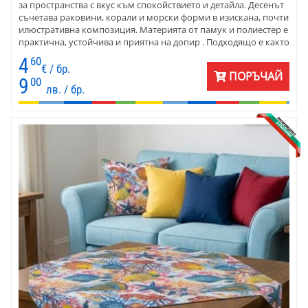
за пространства с вкус към спокойствието и детайла. Десенът
съчетава раковини, корали и морски форми в изискана, почти
илюстративна композиция. Материята от памук и полиестер е
практична, устойчива и приятна на допир . Подходящо е както
за домове с крайбрежно вдъхновение, така и за заведения с
4
60
морска тематика.
€ / бр.
ПОРЪЧАЙ
9
00
лв. / бр.