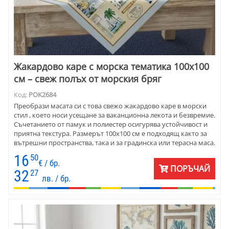
Жакардово каре с морска тематика 100х100
см – свеж полъх от морския бряг
Код:
POK2684
Преобрази масата си с това свежо жакардово каре в морски
стил , което носи усещане за ваканционна лекота и безвремие.
Съчетанието от памук и полиестер осигурява устойчивост и
приятна текстура. Размерът 100х100 см е подходящ както за
вътрешни пространства, така и за градинска или терасна маса.
Декорирано с миди, лодки, палми и сини мотиви, това каре е
16
50
прекрасно допълнение към интериори с крайморски или
€ / бр.
ПОРЪЧАЙ
модерен привкус. Подходящо за ежедневна употреба, и с
32
27
лв. / бр.
визия, която прави всяка среща около масата по-специална.