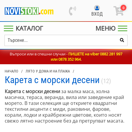
0
ВХОД
КАТАЛОГ
МЕНЮ
Въпроси или в спешни случаи -
ПИШЕТЕ на viber 0882 281 997
или
0878 352 964
.
НАЧАЛО
/
ЛЯТО У ДОМА И НА ПЛАЖА
/
Карета с морски десени
(12)
Карета с морски десени
за малка маса, холна
масичка, тераса, веранда, вила или заведение край
морето. В тази селекция ще откриете квадратни
текстилни акценти с миди, раковини, фарове,
корали, лодки и крайбрежни цветове, които носят
свежо лятно настроение без да претрупват масата.