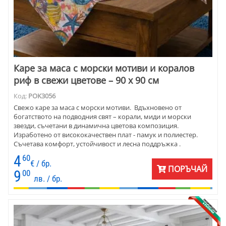
Каре за маса с морски мотиви и коралов
риф в свежи цветове – 90 x 90 см
Код:
POK3056
Свежо каре за маса с морски мотиви. Вдъхновено от
богатството на подводния свят – корали, миди и морски
звезди, съчетани в динамична цветова композиция.
Изработено от висококачествен плат - памук и полиестер.
Съчетава комфорт, устойчивост и лесна поддръжка .
Перфектен избор както за домове с характер, така и за
4
60
заведения с морска или крайбрежна тематика, където
€ / бр.
ПОРЪЧАЙ
атмосферата е част от преживяването.
9
00
лв. / бр.