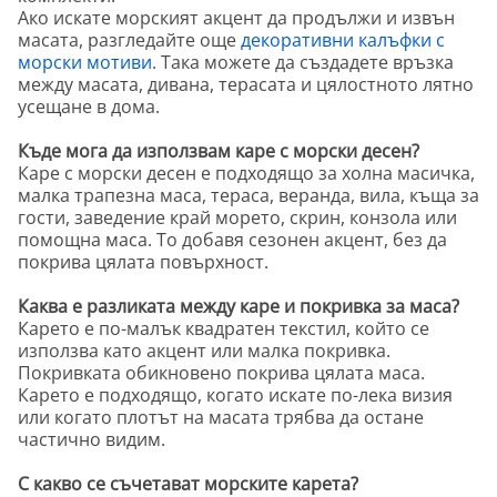
Ако искате морският акцент да продължи и извън
масата, разгледайте още
декоративни калъфки с
морски мотиви
. Така можете да създадете връзка
между масата, дивана, терасата и цялостното лятно
усещане в дома.
Къде мога да използвам каре с морски десен?
Каре с морски десен е подходящо за холна масичка,
малка трапезна маса, тераса, веранда, вила, къща за
гости, заведение край морето, скрин, конзола или
помощна маса. То добавя сезонен акцент, без да
покрива цялата повърхност.
Каква е разликата между каре и покривка за маса?
Карето е по-малък квадратен текстил, който се
използва като акцент или малка покривка.
Покривката обикновено покрива цялата маса.
Карето е подходящо, когато искате по-лека визия
или когато плотът на масата трябва да остане
частично видим.
С какво се съчетават морските карета?