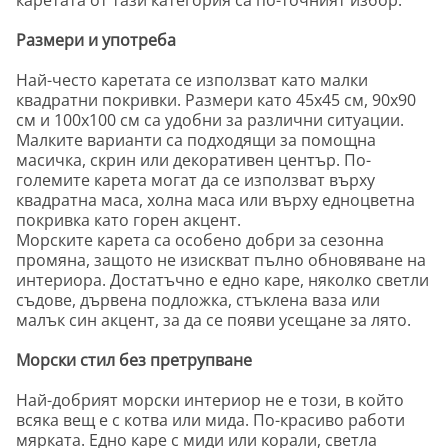
каретата от тази категория са по-точният избор.
Размери и употреба
Най-често каретата се използват като малки
квадратни покривки. Размери като 45х45 см, 90х90
см и 100х100 см са удобни за различни ситуации.
Малките варианти са подходящи за помощна
масичка, скрин или декоративен център. По-
големите карета могат да се използват върху
квадратна маса, холна маса или върху едноцветна
покривка като горен акцент.
Морските карета са особено добри за сезонна
промяна, защото не изискват пълно обновяване на
интериора. Достатъчно е едно каре, няколко светли
съдове, дървена подложка, стъклена ваза или
малък син акцент, за да се появи усещане за лято.
Морски стил без претрупване
Най-добрият морски интериор не е този, в който
всяка вещ е с котва или мида. По-красиво работи
мярката. Едно каре с миди или корали, светла