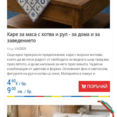
Каре за маса с котва и рул - за дома и за
заведението
Код:
VAZ805
Още едно прекрасно предложение, каре с морски мотиви,
което да ви носи радост от свободата на водната шир пред вас
през лятото, и да ви напомня за него през зимата. Чудесна
комбинация от цветове и форми. Основният фон е светлосив,
фигурите на рул и котва са сини. Материята е памук и
полиестер. Съчетайте карето със синя покривка за маса.
4
60
Размерите са 90х90 см.
€ / бр.
ПОРЪЧАЙ
9
00
лв. / бр.