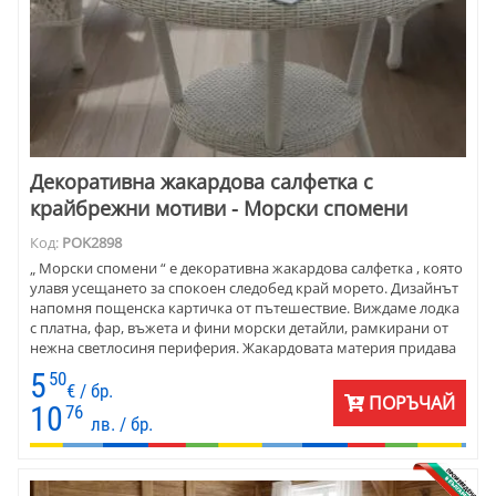
Декоративна жакардова салфетка с
крайбрежни мотиви - Морски спомени
Код:
POK2898
„ Морски спомени “ е декоративна жакардова салфетка , която
улавя усещането за спокоен следобед край морето. Дизайнът
напомня пощенска картичка от пътешествие. Виждаме лодка
с платна, фар, въжета и фини морски детайли, рамкирани от
нежна светлосиня периферия. Жакардовата материя придава
дълбочина и изискан релеф. Галят сетивата и кожата.
5
50
Размерът е 45х45 см. Салфетката е прекрасен акцент за маса,
€ / бр.
ПОРЪЧАЙ
помощна мебел или конзола. Добавя характер и светло,
10
76
лв. / бр.
въздушно настроение към интериора.