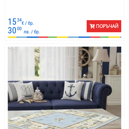
15
34
€ / бр.
ПОРЪЧАЙ
30
00
лв. / бр.