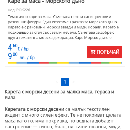
Каре за маса - Морското дъно
Код:
POK226
Тематично каре за маса. Съчетава нежни сини цветове и
разкошни фигури. Един екзотичен разказ за морското дъно.
Карето е с раковини, морски звезди и миди, корали. Карето е
подходящо за стая със светли мебели. Съчетава се добре с
друга тематична морска декорация. Каре Морско дъно е
подходящо за заведения близо до плаж, кафене, бистро.
4
60
€ / бр.
ПОРЪЧАЙ
9
00
лв. / бр.
<
1
>
Карета с морски десени за малка маса, тераса и
вила
Каретата с морски десени
са малък текстилен
акцент с много силен ефект. Те не покриват цялата
маса като голяма покривка, но веднага добавят
настроение — синьо, бяло, пясъчни нюанси, миди,