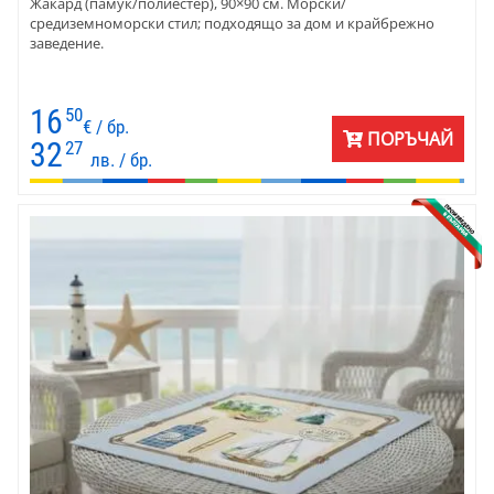
Жакард (памук/полиестер), 90×90 см. Морски/
средиземноморски стил; подходящо за дом и крайбрежно
заведение.
16
50
€ / бр.
ПОРЪЧАЙ
32
27
лв. / бр.