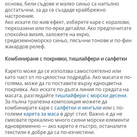
основа, бели съдове и малко синьо са напълно
достатъчни, за да се създаде крайбрежно
настроение.
Ако искате по-жив ефект, изберете каре с коралови,
тюркоазени или по-ярки детайли. Ако предпочитате
спокойна визия, заложете на екрю,
средиземноморско синьо, пясъчни тонове и по-фин
жакардов релеф.
Комбиниране с покривки, тишлайфери и салфетки
Карето може да се използва самостоятелно или
като част от по-цялостна подредба. Ако масата е по-
голяма, може да го поставите върху едноцветна
покривка. Ако искате по-дълга линия по средата на
масата, разгледайте
тишлайфери с морски десени
.
За пълна трапезна композиция можете да
комбинирате каре с
салфетки и хенгъли
или с по-
големи
карета за маса
в друг стил. Важно е да не
смесвате прекалено много силни морски елементи
едновременно — ако карето е пъстро, останалите
текстили е добре да са по-изчистени.