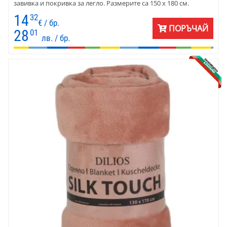
завивка и покривка за легло. Размерите са 150 х 180 см.
14
32
€ / бр.
ПОРЪЧАЙ
28
01
лв. / бр.