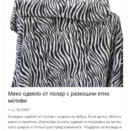
Меко одеяло от полар с разкошни етно
мотиви
Код:
BLN887
Коледно одеяло от полар с шарка на зебра, българско. Много
меко и приятно. Използва се като одеяло и покривка за легло,
като широк и топъл шал пред камината. Подарък за Коледа и