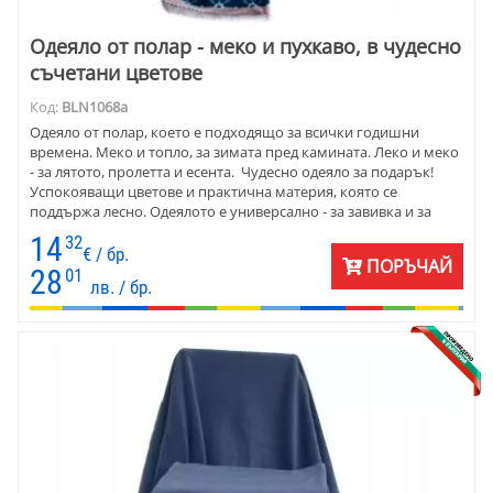
Одеяло от полар - меко и пухкаво, в чудесно
съчетани цветове
Код:
BLN1068a
Одеяло от полар, което е подходящо за всички годишни
времена. Меко и топло, за зимата пред камината. Леко и меко
- за лятото, пролетта и есента. Чудесно одеяло за подарък!
Успокояващи цветове и практична материя, която се
поддържа лесно. Одеялото е универсално - за завивка и за
покриване на легло.
14
32
€ / бр.
ПОРЪЧАЙ
28
01
лв. / бр.