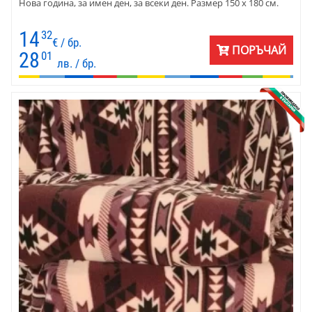
Нова година, за имен ден, за всеки ден. Размер 150 х 180 см.
14
32
€ / бр.
ПОРЪЧАЙ
28
01
лв. / бр.