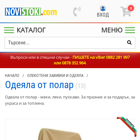
0
ВХОД
КАТАЛОГ
МЕНЮ
Въпроси или в спешни случаи -
ПИШЕТЕ на viber 0882 281 997
или
0878 352 964
.
НАЧАЛО
/
ОЛЕКОТЕНИ ЗАВИВКИ И ОДЕЯЛА
/
Одеяла от полар
(13)
Одеала от полар - меки, леки, пухкави. За празник и за подарък, за
украса и за топлина.