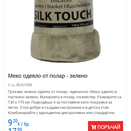
Меко одеяло от полар - зелено
Код:
BLN1500
Пухкаво зелено одеяло от полар - единично. Меко одеяло в
пастелно зелено. Материята е полар, полиестер. Размерите са
130 х 170 см. Подходящо е за поставяне като покривка за
легло. Стои добре и създава настроение и в детска стая.
Комбинирайте с едноцветни декоративни или стандартни
възглавници с едноцветни калъфки.
9
20
€ / бр.
ПОРЪЧАЙ
99