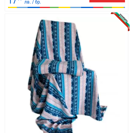
17
лв. / бр.