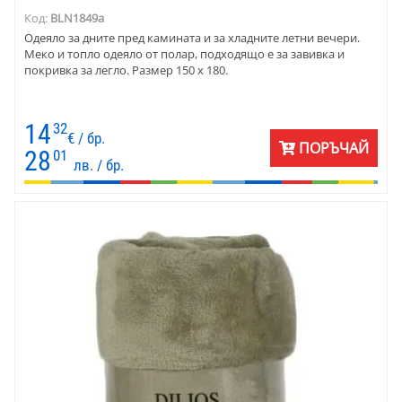
Код:
BLN1849a
Одеяло за дните пред камината и за хладните летни вечери.
Меко и топло одеяло от полар, подходящо е за завивка и
покривка за легло. Размер 150 х 180.
14
32
€ / бр.
ПОРЪЧАЙ
28
01
лв. / бр.