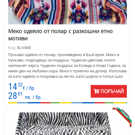
Меко одеяло от полар с разкошни етно
мотиви
Код:
BLN888
Пухкаво одеяло от полар, произведено в България. Меко и
пухкаво, подходящо за подарък. Чудесни цветове, които
напомнят черга. Чудесен подарък за Коледа и Нова Година, за
имен ден на любими хора. Много приятно на допир. Използва
се като одеяло и покривка за легло, като широк и топъл шал
пред камината. Подарък за Коледа и Нова година, за имен ден,
14
32
за всеки ден. Размер 150 х 180 см.
€ / бр.
ПОРЪЧАЙ
28
01
лв. / бр.