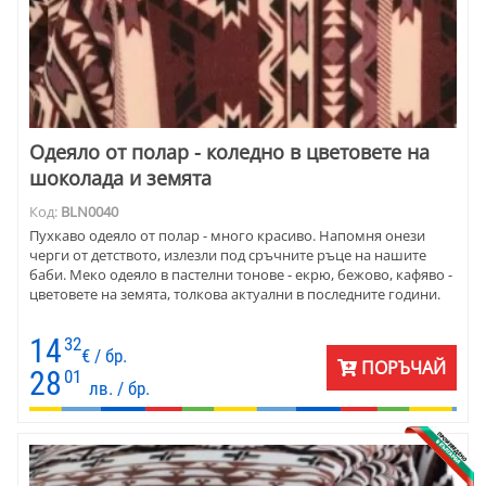
Одеяло от полар - коледно в цветовете на
шоколада и земята
Код:
BLN0040
Пухкаво одеяло от полар - много красиво. Напомня онези
черги от детството, излезли под сръчните ръце на нашите
баби. Меко одеяло в пастелни тонове - екрю, бежово, кафяво -
цветовете на земята, толкова актуални в последните години.
14
32
€ / бр.
ПОРЪЧАЙ
28
01
лв. / бр.