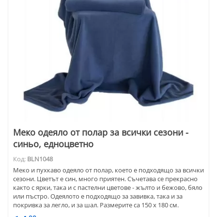
Меко одеяло от полар за всички сезони -
синьо, едноцветно
Код:
BLN1048
Меко и пухкаво одеяло от полар, което е подходящо за всички
сезони. Цветът е син, много приятен. Съчетава се прекрасно
както с ярки, така и с пастелни цветове - жълто и бежово, бяло
или пъстро. Одеялото е подходящо за завивка, така и за
покривка за легло, и за шал. Размерите са 150 x 180 см.