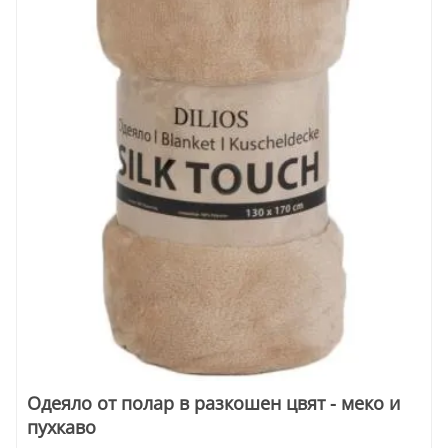
Одеяло oт полар в разкошен цвят - меко и
пухкаво