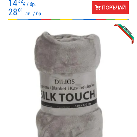
14
32
€ / бр.
ПОРЪЧАЙ
28
01
лв. / бр.