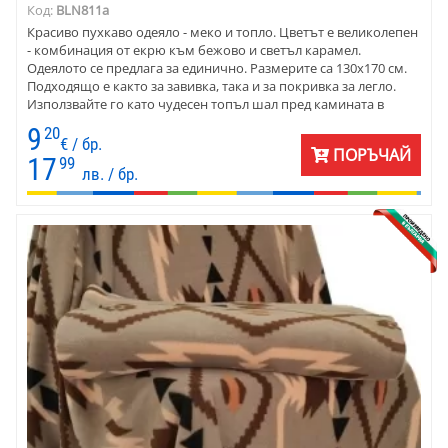
Код:
BLN811a
Красиво пухкаво одеяло - меко и топло. Цветът е великолепен
- комбинация от екрю към бежово и светъл карамел.
Одеялото се предлага за единично. Размерите са 130х170 см.
Подходящо е както за завивка, така и за покривка за легло.
Използвайте го като чудесен топъл шал пред камината в
зимните вечери. Изберете за подарък за сватба, за годишнина
9
20
и за имен ден. Подарете го на новодомци.
€ / бр.
ПОРЪЧАЙ
17
99
лв. / бр.