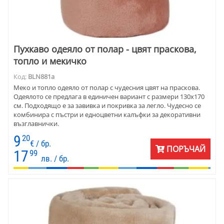
Пухкаво одеяло от полар - цвят праскова,
топло и мекичко
Код:
BLN881a
Меко и топло одеяло от полар с чудесния цвят на праскова.
Одеялото се предлага в единичен вариант с размери 130х170
см. Подходящо е за завивка и покривка за легло. Чудесно се
комбинира с пъстри и едноцветни калъфки за декоративни
възглавнички.
9
20
€ / бр.
ПОРЪЧАЙ
17
99
лв. / бр.