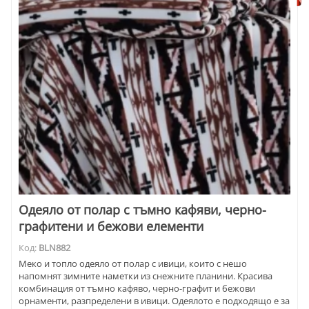
Одеяло от полар с тъмно кафяви, черно-
графитени и бежови елементи
Код:
BLN882
Меко и топло одеяло от полар с ивици, които с нешо
напомнят зимните наметки из снежните планини. Красива
комбинация от тъмно кафяво, черно-графит и бежови
орнаменти, разпределени в ивици. Одеялото е подходящо е за