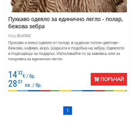
Пухкаво одеяло за единично легло - полар,
бежова зебра
Код:
BLN562
Пухкаво и меко одеяло от полар, в чудесни топли цветове -
бежово, кафяво, екро. Шарката е подобна на зебра. Одеялото
е подходящо за подарък. Използвайте го за завивка, или за
покривка за единично легло.
14
32
€ / бр.
ПОРЪЧАЙ
28
01
лв. / бр.
<
1
>