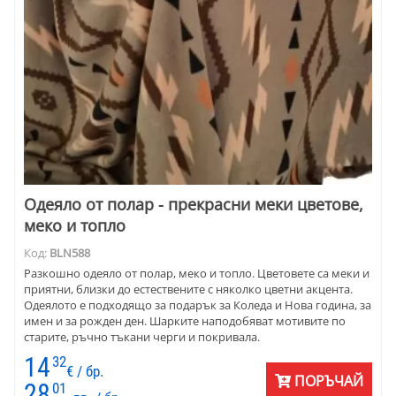
Одеяло от полар - прекрасни меки цветове,
меко и топло
Код:
BLN588
Разкошно одеяло от полар, меко и топло. Цветовете са меки и
приятни, близки до естествените с няколко цветни акцента.
Одеялото е подходящо за подарък за Коледа и Нова година, за
имен и за рожден ден. Шарките наподобяват мотивите по
старите, ръчно тъкани черги и покривала.
14
32
€ / бр.
ПОРЪЧАЙ
28
01