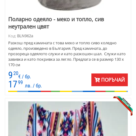
Поларно одеяло - меко и топло, сив
неутрален цвят
Код:
BLN962a
Разкош пред камината с това меко и топло сиво коледно
одеяло, произведено в България. Пред камината, до
прозореца одеялото служи и като разкошен шал. Служи като
завивка и като покривка за легло. Предлага се в размер 130 х
170 см
9
20
€ / бр.
ПОРЪЧАЙ
17
99
лв. / бр.