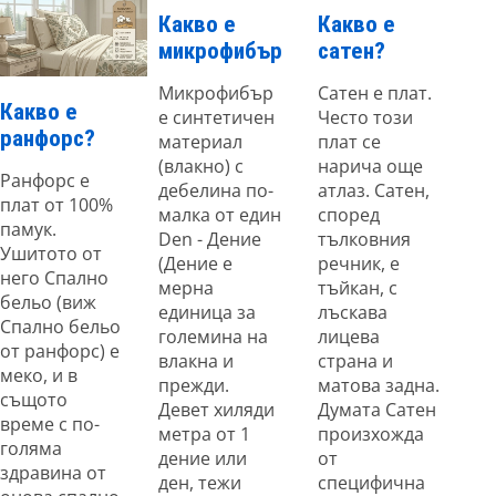
Какво е
Какво е
микрофибър
сатен?
Микрофибър
Сатен е плат.
Какво е
е синтетичен
Често този
ранфорс?
материал
плат се
(влакно) с
нарича още
Ранфорс е
дебелина по-
атлаз. Сатен,
плат от 100%
малка от един
според
памук.
Den - Дение
тълковния
Ушитото от
(Дение е
речник, е
него Спално
мерна
тъйкан, с
бельо (виж
единица за
лъскава
Спално бельо
големина на
лицева
от ранфорс) е
влакна и
страна и
меко, и в
прежди.
матова задна.
същото
Девет хиляди
Думата Сатен
време с по-
метра от 1
произхожда
голяма
дение или
от
здравина от
ден, тежи
специфична