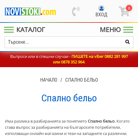
0
ВХОД
КАТАЛОГ
МЕНЮ
Въпроси или в спешни случаи -
ПИШЕТЕ на viber 0882 281 997
или
0878 352 964
.
НАЧАЛО
/
СПАЛНО БЕЛЬО
Спално бельо
Има разлика в разбиранията за понятието
Спално бельо
. Когато
става въпрос за разбиранията на българските потребители,
използващи онлайн магазини и тези на западните са различни.