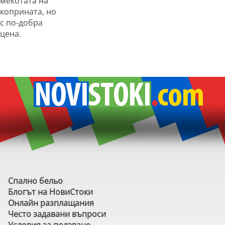
мекотата на
коприната, но
с по-добра
цена.
Спално бельо
Блогът на НовиСтоки
Онлайн разплащания
Често задавани въпроси
Условия за ползване