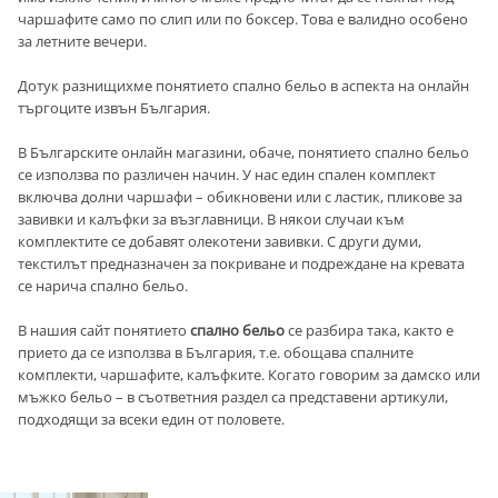
чаршафите само по слип или по боксер. Това е валидно особено
за летните вечери.
Дотук разнищихме понятието спално бельо в аспекта на онлайн
търгоците извън България.
В Българските онлайн магазини, обаче, понятието спално бельо
се използва по различен начин. У нас един спален комплект
включва долни чаршафи – обикновени или с ластик, пликове за
завивки и калъфки за възглавници. В някои случаи към
комплектите се добавят олекотени завивки. С други думи,
текстилът предназначен за покриване и подреждане на кревата
се нарича спално бельо.
В нашия сайт понятието
спално бельо
се разбира така, както е
прието да се използва в България, т.е. обощава спалните
комплекти, чаршафите, калъфките. Когато говорим за дамско или
мъжко бельо – в съответния раздел са представени артикули,
подходящи за всеки един от половете.