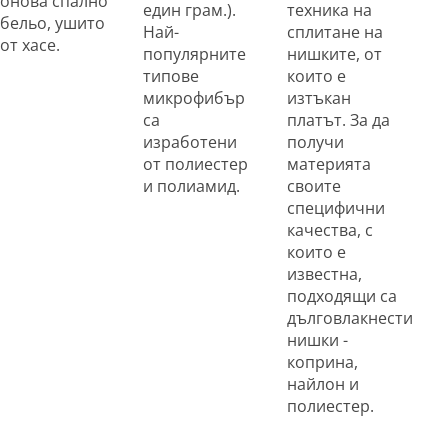
онова спално
един грам.).
техника на
бельо, ушито
Най-
сплитане на
от хасе.
популярните
нишките, от
типове
които е
микрофибър
изтъкан
са
платът. За да
изработени
получи
от полиестер
материята
и полиамид.
своите
специфични
качества, с
които е
известна,
подходящи са
дълговлакнести
нишки -
коприна,
найлон и
полиестер.