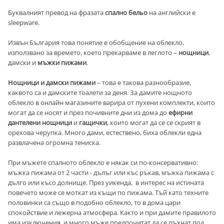
Буквалният превод на фразата
спално бельо
на английски е
sleepware.
Извън България това понятие е обобщение на облекло,
използвано за времето, което прекарваме в леглото –
нощници
,
дамски и
мъжки пижами
.
Нощници и дамски пижами
– това е такова разнообразие,
каквото са и дамските тоалети за деня. За дамите нощното
облекло в онлайн магазините варира от пухени комплекти, които
могат да се носят и през почивните дни из дома до
ефирни
дантелени нощници
и
гащички
, които могат да се се скрият в
орехова черупка. Много дами, естествено, биха облекли една
развлачена огромна тениска.
При мъжете спалното облекло е някак си по-консервативно:
мъжка пижама от 2 части - дълъг или къс ръкав, мъжка пижама с
дълго или късо долнище. През уикенда, в интерес на истината
повечето може се моткат из къщи по пижама. Тъй като техните
половинки са също в подобно облекло, то в дома цари
спокойствие и лежерна атмосфера. Както и при дамите правилото
има изключения, и много мъже предпочитат да се пъхнат под