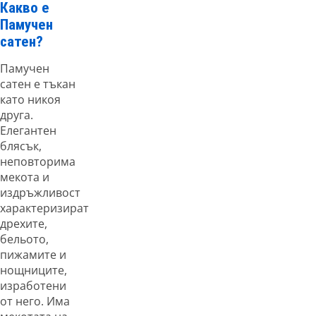
Какво е
Памучен
сатен?
Памучен
сатен е тъкан
като никоя
друга.
Елегантен
блясък,
неповторима
мекота и
издръжливост
характеризират
дрехите,
бельото,
пижамите и
нощниците,
изработени
от него. Има