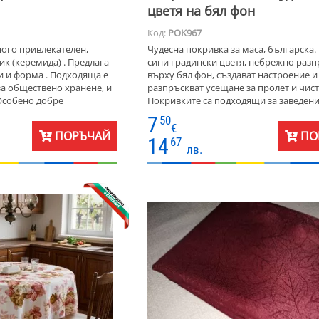
цветя на бял фон
Код:
POK967
ного привлекателен,
Чудесна покривка за маса, българска
ик (керемида) . Предлага
сини градински цветя, небрежно раз
и и форма . Подходяща е
върху бял фон, създават настроение и
за обществено хранене, и
разпръскват усещане за пролет и чист
 Особено добре
Покривките са подходящи за заведени
мещения, обзаведени с
трапезария, веранда. Поръчва се чест
7
50
ремиденият цвят на
детски градини и столове в учебни за
€
ПОРЪЧАЙ
ПО
се съчетава великолепно с
14
67
лв.
ил на естественото
и салфетки от плат -
р, тишлайфер или каре.