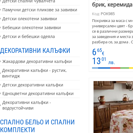
Детски спални чувалчета
брик, керемида
Памучни детски пликове за завивки
Код:
POK985
Детски олекотени завивки
Покривка за маса с м
универсален цвят - бр
Бебешки олекотени завивки
се в различни размер
Детски и бебешки одеяла
за заведения и места 
разбира се, за дома .
покривката стои в по
ДЕКОРАТИВНИ КАЛЪФКИ
6
65
мебели от дърво . Ке
€
текстилната материя 
13
01
Жакардови декоративни калъфки
лв.
подчертано грубия ст
дърво. Изберете светл
Декоративни калъфки - рустик,
едноцветен или пъстъ
винтидж
Детски декоративни калъфки
Едноцветни декоративни калъфки
Декоративни калъфки -
водоустойчиви
СПАЛНО БЕЛЬО И СПАЛНИ
КОМПЛЕКТИ