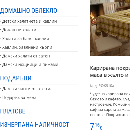
ДОМАШНО ОБЛЕКЛО
Детски халатчета и хавлии
Домашни халати
Халати за баня, хавлии
Хавлии, хавлиени кърпи
Дамски халати от сатен
Дамски нощници и пижами
Карирана покри
маса в жълто и
ПОДАРЪЦИ
Код:
POK910a
Дамски чанти от текстил
Чудесна карирана пок
Подарък за жена
бежово и кафяво. Съз
настроение. Комбинир
кафяви карета за маса
ПЛАТОВЕ
цветове. Покривката е
качество. Материята е
ИЗЧЕРПАНА НАЛИЧНОСТ
7
16
поддържа се лесно. Ра
€