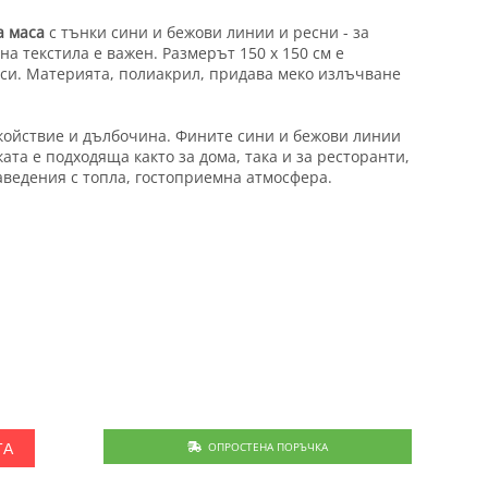
а маса
с тънки сини и бежови линии и ресни - за
на текстила е важен. Размерът 150 x 150 см е
си. Материята, полиакрил, придава меко излъчване
койствие и дълбочина. Фините сини и бежови линии
ата е подходяща както за дома, така и за ресторанти,
аведения с топла, гостоприемна атмосфера.
.
ОПРОСТЕНА ПОРЪЧКА
ТА