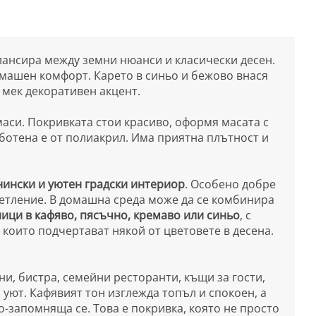
лансира между земни нюанси и класически десен.
омашен комфорт. Карето в синьо и бежово внася
 мек декоративен акцент.
аси. Покривката стои красиво, оформя масата с
ботена е от полиакрил. Има приятна плътност и
анински и уютен градски интериор
. Особено добре
светление. В домашна среда може да се комбинира
ици в кафяво, пясъчно, кремаво или синьо
, с
, които подчертават някой от цветовете в десена.
и, бистра, семейни ресторанти, къщи за гости,
 уют. Кафявият тон изглежда топъл и спокоен, а
о-запомняща се. Това е покривка, която не просто