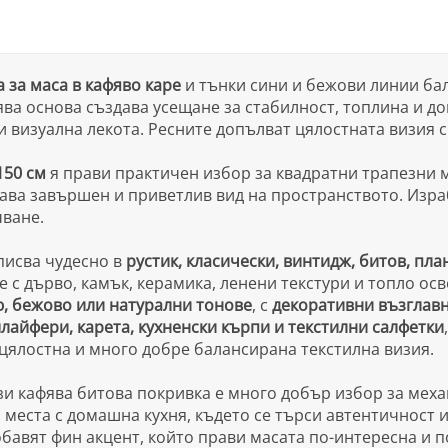
 за маса в кафяво каре
и тънки сини и бежови линии ба
ва основа създава усещане за стабилност, топлина и д
и визуална лекота. Ресните допълват цялостната визия с
150 см
я прави практичен избор за квадратни трапезни м
ава завършен и приветлив вид на пространството. Изра
чване.
писва чудесно в
рустик, класически, винтидж, битов, пл
е с дърво, камък, керамика, ленени текстури и топло о
ю, бежово или натурални тонове
, с
декоративни възглавн
айфери, карета, кухненски кърпи и текстилни салфетки
 цялостна и много добре балансирана текстилна визия.
зи кафява битова покривка е много добър избор за механ
 места с домашна кухня, където се търси автентичност и
бавят фин акцент, който прави масата по-интересна и п