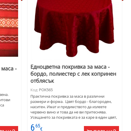
Едноцветна покривка за маса -
 маса -
бордо, полиестер с лек копринен
отблясък
Код:
POK565
вена.
Практична покривка за маса в различни
битови
размери и форма. Цвят бордо - благороден,
 са
наситен. Имат и предимството да излеете
червено вино и това да не ви притеснява.
Усещането за покривката е за каре в един цвят,
разделено чрез деликатни ивици с лек
6
65
копринен отблясък. Освен в описаните по-долу
€