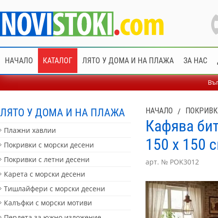
НАЧАЛО
КАТАЛОГ
ЛЯТО У ДОМА И НА ПЛАЖА
ЗА НАС
Въп
ЛЯТО У ДОМА И НА ПЛАЖА
НАЧАЛО
/
ПОКРИВК
Кафява бит
Плажни хавлии
150 x 150 
Покривки с морски десени
Покривки с летни десени
арт. № POK3012
Карета с морски десени
Тишлайфери с морски десени
Калъфки с морски мотиви
Пердета за южно изложение