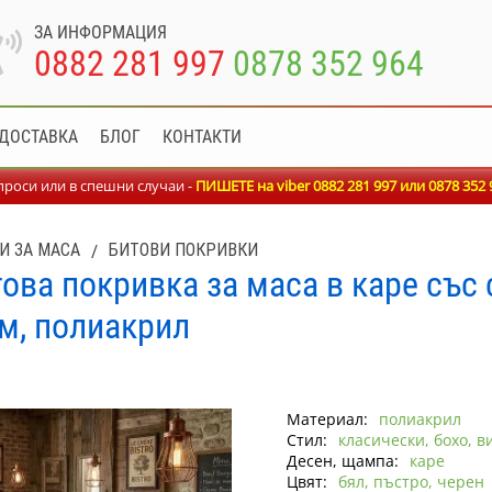
ЗА ИНФОРМАЦИЯ
0882 281 997
0878 352 964
ДОСТАВКА
БЛОГ
КОНТАКТИ
роси или в спешни случаи -
ПИШЕТЕ на viber 0882 281 997 или
0878 352 
И ЗА МАСА
/
БИТОВИ ПОКРИВКИ
ова покривка за маса в каре със 
см, полиакрил
Материал:
полиакрил
Стил:
класически, бохо, в
Десен, щампа:
каре
Цвят:
бял, пъстро, черен