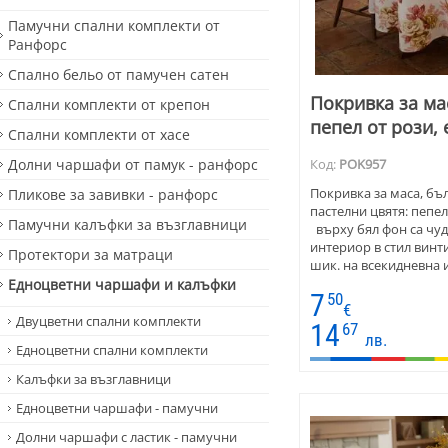
Памучни спални комплекти от
Ранфорс
Спално бельо от памучен сатен
Покривка за ма
Спални комплекти от крепон
пепел от рози,
Спални комплекти от хасе
Долни чаршафи от памук - ранфорс
Код:
POK957
Покривка за маса, бъл
Пликове за завивки - ранфорс
пастелни цвятя: пепел
Памучни калъфки за възглавници
върху бял фон са чу
интериор в стил вин
Протектори за матраци
шик. на всекидневна и
правоъгълна, елипсов
Едноцветни чаршафи и калъфки
7
50
€
Двуцветни спални комплекти
14
67
лв.
Едноцветни спални комплекти
Калъфки за възглавници
Едноцветни чаршафи - памучни
Долни чаршафи с ластик - памучни