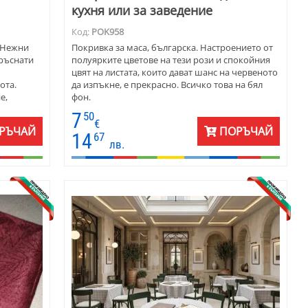
кухня или за заведение
Код:
POK958
. Нежни
Покривка за маса, българска. Настроението от
пръснати
полуярките цветове на тези рози и спокойния
цвят на листата, които дават шанс на червеното
ота.
да изпъкне, е прекрасно. Всичко това на бял
е,
фон.
о за
7
50
ведения.
€
РЪЧАЙ
ПОРЪЧАЙ
14
67
лв.