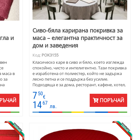
Сиво-бяла карирана покривка за
гла и
маса – елегантна практичност за
дом и заведения
Код:
POK3155
твен
Класическо каре в сиво и бяло, което изглежда
се
спокойно, чисто и интелигентно. Тази покривка
а маса в
е изработена от полиестер, който не задържа
о за
лесно петна и се поддържа без усилие.
дна
Подходяща е за дома, ресторант, кафене, хотел,
веранда или градински кът.
7
50
€
РЪЧАЙ
ПОРЪЧАЙ
14
67
лв.