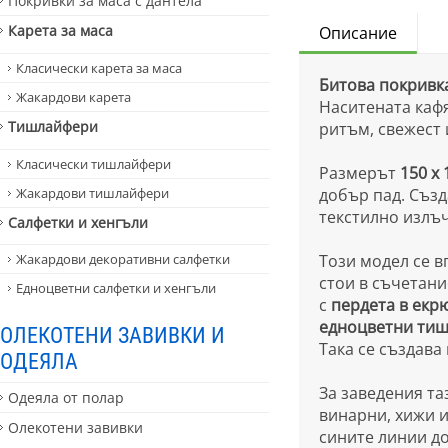
Покривки за маса с дантела
Карета за маса
Описание
Класически карета за маса
Битова покривка
Жакардови карета
Наситената кафя
Тишлайфери
ритъм, свежест 
Класически тишлайфери
Размерът
150 x 
Жакардови тишлайфери
добър пад. Създ
текстилно излъ
Салфетки и хенгъли
Този модел се в
Жакардови декоративни салфетки
стои в съчетани
Едноцветни салфетки и хенгъли
с
пердета в екр
едноцветни тишл
ОЛЕКОТЕНИ ЗАВИВКИ И
Така се създава
ОДЕЯЛА
За заведения та
Одеяла от полар
винарни, хижи и
Олекотени завивки
сините линии до