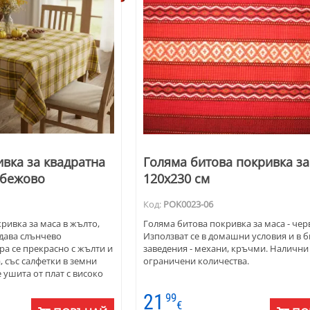
вка за квадратна
Голяма битова покривка за
 бежово
120х230 см
Код:
POK0023-06
ривка за маса в жълто,
Голяма битова покривка за маса - чер
дава слънчево
Използват се в домашни условия и в 
а се прекрасно с жълти и
заведения - механи, кръчми. Налични
, със салфетки в земни
ограничени количества.
 ушита от плат с високо
 памук и полиестер -
21
99
змерите са 140х140 см.
€