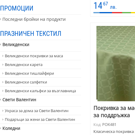
Тази покривка за мас
14
67
заведение в стил мех
лв.
ПРОМОЦИИ
Последни бройки на продукти
ПРАЗНИЧЕН ТЕКСТИЛ
Великденски
Великденски покривки за маса
Великденски карета
Великденски тишлайфери
Великденски салфетки
Великденски калъфки за възглавница
Свети Валентин
Покривка за мас
Украса за дома за Свети Валентин
за поддръжка
Подаръци за жени за Свети Валентин
Код:
POK481
Коледни
Класическа покривка 