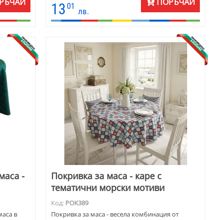
РЪЧАЙ
ПОРЪЧАЙ
размери, покривките се шият и по заявка с
13
01
лв.
размери на клиента. Десенът и тъканта
позволяват използването им както за украса,
така и за ежедневна употреба.
маса -
Покривка за маса - каре с
тематични морски мотиви
Код:
POK389
маса в
Покривка за маса - весела комбинация от