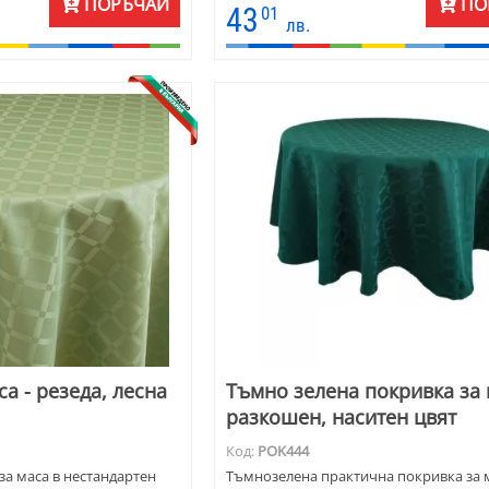
а е много подходяща за
ПОРЪЧАЙ
ПО
43
01
ана или бирария.
лв.
а - резеда, лесна
Тъмно зелена покривка за 
разкошен, наситен цвят
Код:
POK444
за маса в нестандартен
Тъмнозелена практична покривка за 