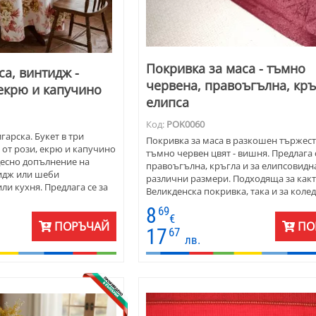
Покривка за маса - тъмно
са, винтидж -
червена, правоъгълна, кръ
 екрю и капучино
елипса
Код:
POK0060
гарска. Букет в три
Покривка за маса в разкошен тържес
 от рози, екрю и капучино
тъмно червен цвят - вишня. Предлага 
десно допълнение на
правоъгълна, кръгла и за елипсовидн
тидж или шеби
различни размери. Подходяща за какт
ли кухня. Предлага се за
Великденска покривка, така и за коле
идна и кръгла маса .
едновременно.
8
69
€
ПОРЪЧАЙ
ПО
17
67
лв.