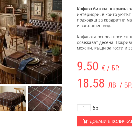
Кафява битова покривка з
интериори, в които уютът 
подходящ за квадратни ма
и завършен вид.
Кафявата основа носи спо
освежават десена. Покривк
механи, къщи за гости и з
9.50
€ / БР.
18.58
ЛВ. / БР
бр.
ДОБАВИ В КОЛИЧКА