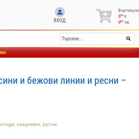
0
артикула
00
0
€
ВХОД
00
0
лв.
964
.
сини и бежови линии и ресни –
интидж, ежедневен, рустик