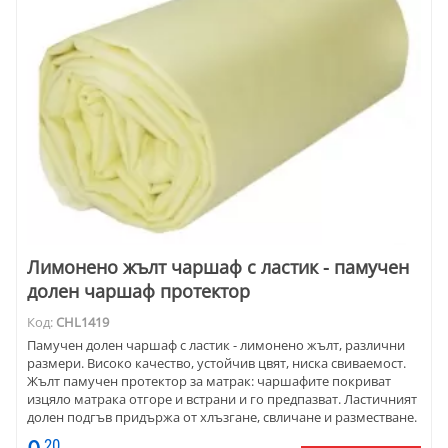
Лимонено жълт чаршаф с ластик - памучен
долен чаршаф протектор
Код:
CHL1419
Памучен долен чаршаф с ластик - лимонено жълт, различни
размери. Високо качество, устойчив цвят, ниска свиваемост.
Жълт памучен протектор за матрак: чаршафите покриват
изцяло матрака отгоре и встрани и го предпазват. Ластичният
долен подгъв придържа от хлъзгане, свличане и разместване.
20