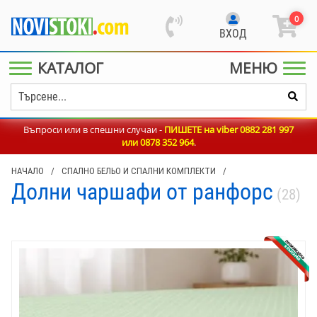
0
ВХОД
КАТАЛОГ
МЕНЮ
Въпроси или в спешни случаи -
ПИШЕТЕ на viber 0882 281 997
или
0878 352 964
.
НАЧАЛО
/
СПАЛНО БЕЛЬО И СПАЛНИ КОМПЛЕКТИ
/
Долни чаршафи от ранфорс
(28)