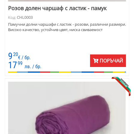
Розов долен чаршаф с ластик - памук
Код:
CHL0003
Памучни долни чаршафи с ластик - розови, различни размери.
Високо качество, устойчив цвят, ниска свиваемост
9
20
€ / бр.
ПОРЪЧАЙ
17
99
лв. / бр.