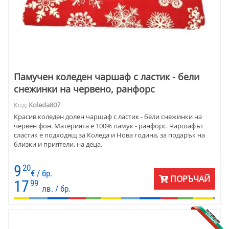
Памучен коледен чаршаф с ластик - бели
снежинки на червено, ранфорс
Код:
Koleda807
Красив коледен долен чаршаф с ластик - бели снежинки на
червен фон. Материята е 100% памук - ранфорс. Чаршафът
сластик е подходящ за Коледа и Нова година, за подарък на
близки и приятели, на деца.
9
20
€ / бр.
ПОРЪЧАЙ
17
99
лв. / бр.