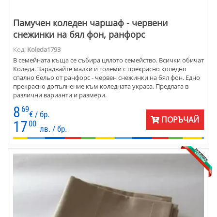
Памучен коледен чаршаф - червени
снежинки на бял фон, ранфорс
Код:
Koleda1793
В семейната къща се събира цялото семейство. Всички обичат
Коледа. Зарадвайте малки и големи с прекрасно коледно
спално бельо от ранфорс - червен снежинки на бял фон. Едно
прекрасно допълнение към коледната украса. Предлага в
различни варианти и размери.
8
69
€ / бр.
ПОРЪЧАЙ
17
00
лв. / бр.