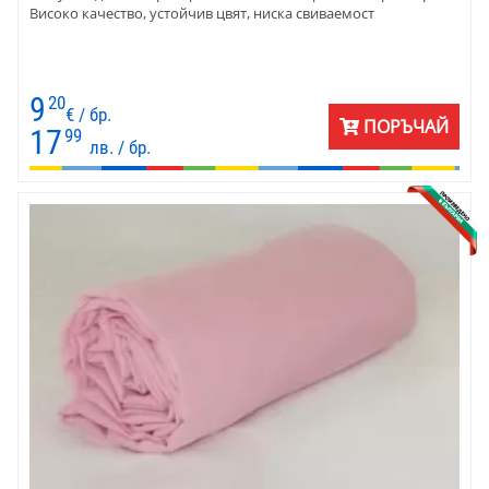
Високо качество, устойчив цвят, ниска свиваемост
9
20
€ / бр.
ПОРЪЧАЙ
17
99
лв. / бр.