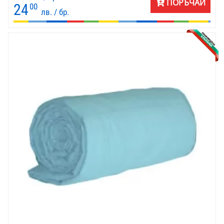
ПОРЪЧАЙ
24
00
лв. / бр.