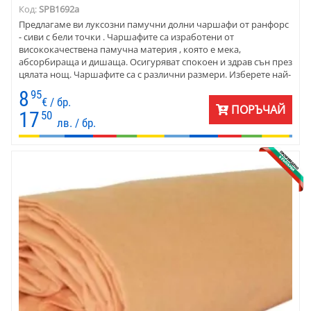
Код:
SPB1692a
Предлагаме ви луксозни памучни долни чаршафи от ранфорс
- сиви с бели точки . Чаршафите са изработени от
висококачествена памучна материя , която е мека,
абсорбираща и дишаща. Осигуряват спокоен и здрав сън през
цялата нощ. Чаршафите са с различни размери. Изберете най-
подходящия за вашия матрак. Те са подходящи за всякакъв
8
95
тип спални комплекти и ще добавят стил във вашата спалня.
€ / бр.
ПОРЪЧАЙ
Чаршафите могат да се използват за ежедневна употреба или
17
50
лв. / бр.
за специални поводи.