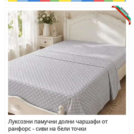
Луксозни памучни долни чаршафи от
ранфорс - сиви на бели точки