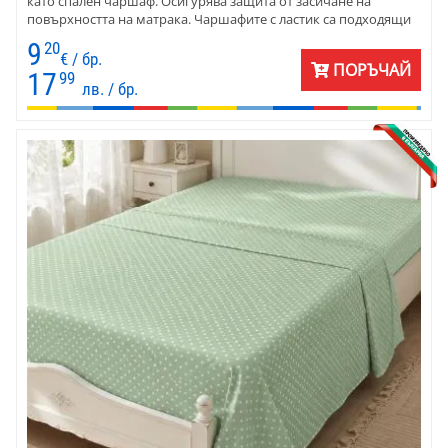
като спален чаршаф. Осигурява защита от засичане на
повърхността на матрака. Чаршафите с ластик са подходящи
и при малки деца, възрастни, както и за комфорт при сън. Не
9
20
се набират.
€ / бр.
ПОРЪЧАЙ
17
99
лв. / бр.