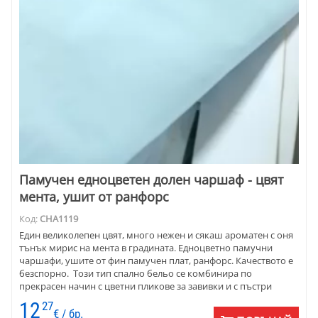
Памучен едноцветен долен чаршаф - цвят
мента, ушит от ранфорс
Код:
CHA1119
Един великолепен цвят, много нежен и сякаш ароматен с оня
тънък мирис на мента в градината. Едноцветно памучни
чаршафи, ушите от фин памучен плат, ранфорс. Качеството е
безспорно. Този тип спално бельо се комбинира по
прекрасен начин с цветни пликове за завивки и с пъстри
възглавници. Много подходящ за спалня, обзаведена с
12
27
мебели, в киито присъства кованото желязо.
€ / бр.