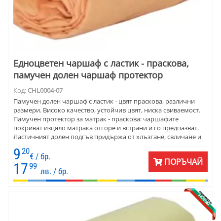
Едноцветен чаршаф с ластик - праскова,
памучен долен чаршаф протектор
Код:
CHL0004-07
Памучен долен чаршаф с ластик - цвят праскова, различни
размери. Високо качество, устойчив цвят, ниска свиваемост.
Памучен протектор за матрак - праскова: чаршафите
покриват изцяло матрака отгоре и встрани и го предпазват.
Ластичният долен подгъв придържа от хлъзгане, свличане и
разместване.
9
20
€ / бр.
ПОРЪЧАЙ
17
99
лв. / бр.