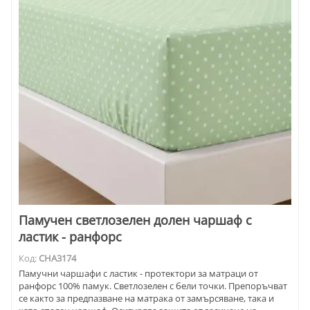
Памучен светлозелен долен чаршаф с
ластик - ранфорс
Код:
CHA3174
Памучни чаршафи с ластик - протектори за матраци от
ранфорс 100% памук. Светлозелен с бели точки. Препоръчват
се както за предпазване на матрака от замърсяване, така и