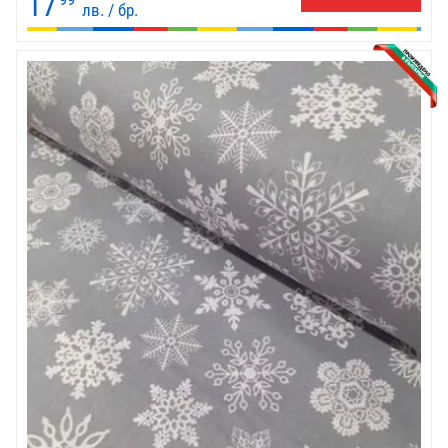
17
лв. / бр.