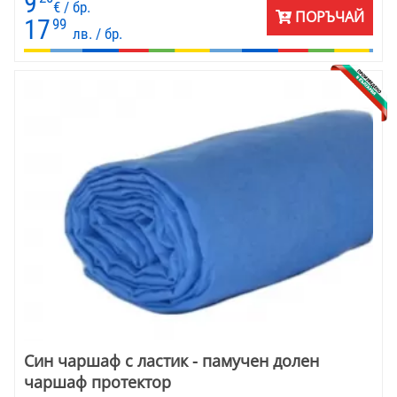
9
€ / бр.
ПОРЪЧАЙ
17
99
лв. / бр.
Син чаршаф с ластик - памучен долен
чаршаф протектор