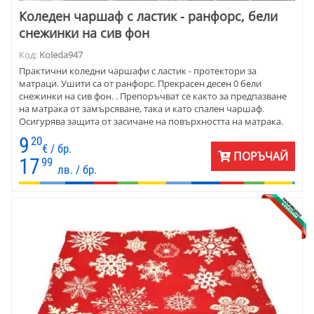
Коледен чаршаф с ластик - ранфорс, бели
снежинки на сив фон
Код:
Koleda947
Практични коледни чаршафи с ластик - протектори за
матраци. Ушити са от ранфорс. Прекрасен десен 0 бели
снежинки на сив фон. . Препоръчват се както за предпазване
на матрака от замърсяване, така и като спален чаршаф.
Осигурява защита от засичане на повърхността на матрака.
9
20
€ / бр.
ПОРЪЧАЙ
17
99
лв. / бр.