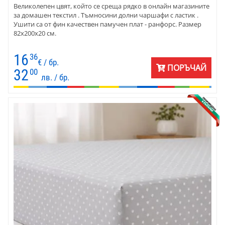
Великолепен цвят, който се среща рядко в онлайн магазините
за домашен текстил . Тъмносини долни чаршафи с ластик .
Ушити са от фин качествен памучен плат - ранфорс. Размер
82х200х20 см.
16
36
€ / бр.
ПОРЪЧАЙ
32
00
лв. / бр.