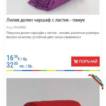
Лилав долен чаршаф с ластик - памук
Код:
CHL0002
Памучни долни чаршафи с ластик - лилави, различни размери.
Високо качество, устойчив цвят, ниска свиваемост
16
36
€ / бр.
ПОРЪЧАЙ
32
00
лв. / бр.