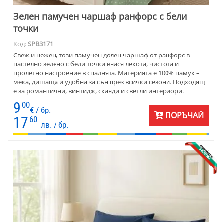
Зелен памучен чаршаф ранфорс с бели
точки
Код:
SPB3171
Свеж и нежен, този памучен долен чаршаф от ранфорс в
пастелно зелено с бели точки внася лекота, чистота и
пролетно настроение в спалнята. Материята е 100% памук –
мека, дишаща и удобна за сън през всички сезони. Подходящ
е за романтични, винтидж, сканди и светли интериори.
9
00
€ / бр.
ПОРЪЧАЙ
17
60
лв. / бр.