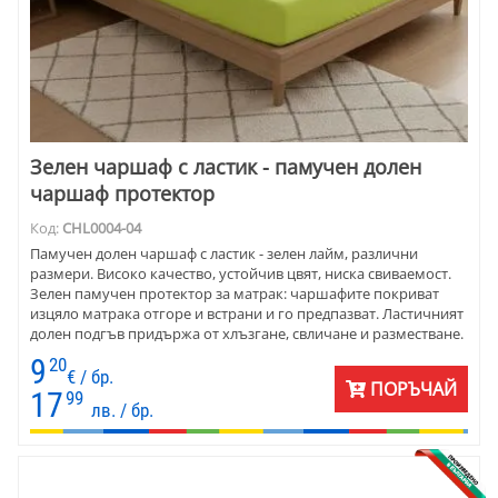
Зелен чаршаф с ластик - памучен долен
чаршаф протектор
Код:
CHL0004-04
Памучен долен чаршаф с ластик - зелен лайм, различни
размери. Високо качество, устойчив цвят, ниска свиваемост.
Зелен памучен протектор за матрак: чаршафите покриват
изцяло матрака отгоре и встрани и го предпазват. Ластичният
долен подгъв придържа от хлъзгане, свличане и разместване.
9
20
€ / бр.
ПОРЪЧАЙ
17
99
лв. / бр.