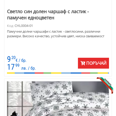
Светло син долен чаршаф с ластик -
памучен едноцветен
Код:
CHL0004-01
Памучни долни чаршафи с ластик - светлосини, различни
размери. Високо качество, устойчив цвят, ниска свиваемост
9
20
€ / бр.
ПОРЪЧАЙ
17
99
лв. / бр.