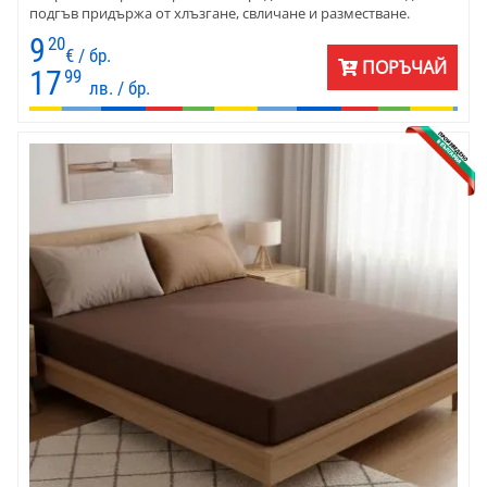
подгъв придържа от хлъзгане, свличане и разместване.
9
20
€ / бр.
ПОРЪЧАЙ
17
99
лв. / бр.