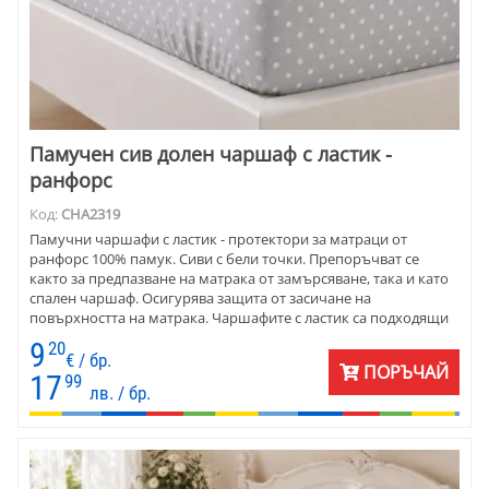
Памучен сив долен чаршаф с ластик -
ранфорс
Код:
CHA2319
Памучни чаршафи с ластик - протектори за матраци от
ранфорс 100% памук. Сиви с бели точки. Препоръчват се
както за предпазване на матрака от замърсяване, така и като
спален чаршаф. Осигурява защита от засичане на
повърхността на матрака. Чаршафите с ластик са подходящи
и при малки деца, възрастни, както и за комфорт при сън. Не
9
20
се набират.
€ / бр.
ПОРЪЧАЙ
17
99
лв. / бр.