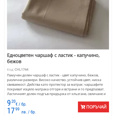
Едноцветен чаршаф с ластик - капучино,
бежов
Код:
CHL1744
Памучен долен чаршаф с ластик - цвят капучино, бежов,
различни размери. Високо качество, устойчив цвят, ниска
свиваемост. Действа като протектор за матрак: чаршафите
покриват изцяло матрака отгоре и встрани и го предпазват.
Ластичният долен подгъв придържа от хлъзгане, свличане и
разместване.
9
20
€ / бр.
ПОРЪЧАЙ
17
99
лв. / бр.