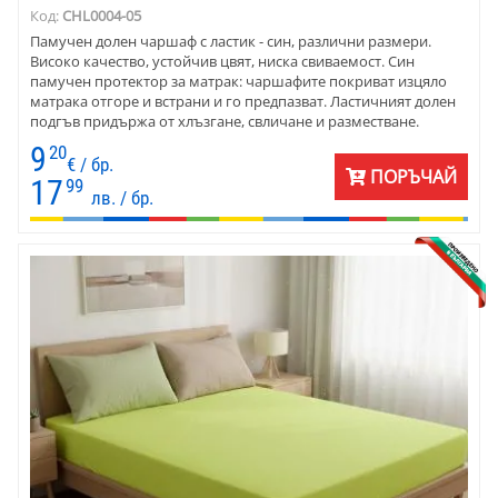
Код:
CHL0004-05
Памучен долен чаршаф с ластик - син, различни размери.
Високо качество, устойчив цвят, ниска свиваемост. Син
памучен протектор за матрак: чаршафите покриват изцяло
матрака отгоре и встрани и го предпазват. Ластичният долен
подгъв придържа от хлъзгане, свличане и разместване.
9
20
€ / бр.
ПОРЪЧАЙ
17
99
лв. / бр.