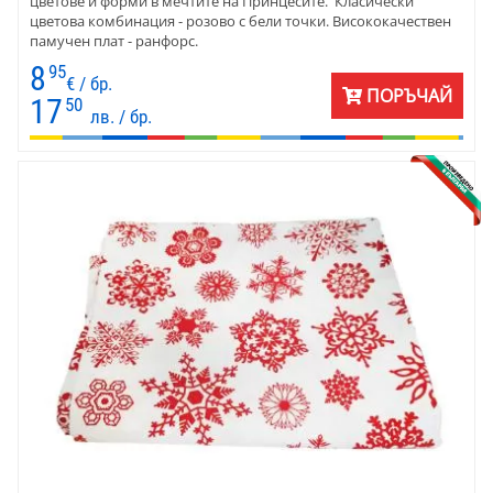
цветове и форми в мечтите на Принцесите. Класически
цветова комбинация - розово с бели точки. Висококачествен
памучен плат - ранфорс.
8
95
€ / бр.
ПОРЪЧАЙ
17
50
лв. / бр.