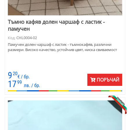
Тъмно кафяв долен чаршаф с ластик -
памучен
Код:
CHL0004-02
Памучен долен чаршаф с ластик - тъмнокафяв, различни
размери. Високо качество, устойчив цвят, ниска свиваемост
9
20
€ / бр.
ПОРЪЧАЙ
17
99
лв. / бр.