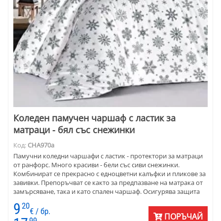
Коледен памучен чаршаф с ластик за
матраци - бял със снежинки
Код:
CHA970a
Памучни коледни чаршафи с ластик - протектори за матраци
от ранфорс. Много красиви - бели със сиви снежинки.
Комбинират се прекрасно с едноцветни калъфки и пликове за
завивки. Препоръчват се както за предпазване на матрака от
замърсяване, така и като спален чаршаф. Осигурява защита
от засичане на повърхността на матрака.
9
20
€ / бр.
ПОРЪЧАЙ
99