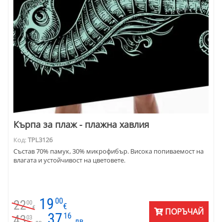
Кърпа за плаж - плажна хавлия
Код:
TPL3126
Състав 70% памук, 30% микрофибър. Висока попиваемост на
влагата и устойчивост на цветовете.
19
00
22
00
€
€
ПОРЪЧАЙ
37
16
43
03
лв.