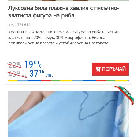
Луксозна бяла плажна хавлия с пясъчно-
златиста фигура на риба
Код:
TPL612
Красива плажна хавлия с голяма фигура на риба в пясъчно-
златист цвят. 70% памук, 30% микрофибър. Висока
попиваемост на влагата и устойчивост на цветовете.
19
00
22
00
€
€
ПОРЪЧАЙ
37
16
43
03
лв.
лв.