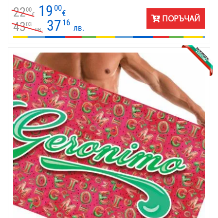
пътуване.
19
00
22
00
€
€
ПОРЪЧАЙ
37
16
43
03
лв.
лв.