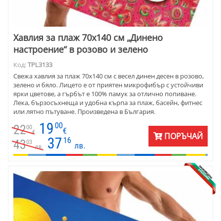
Хавлия за плаж 70х140 см „Динено
настроение“ в розово и зелено
Код:
TPL3133
Свежа хавлия за плаж 70х140 см с весел динен десен в розово,
зелено и бяло. Лицето е от приятен микрофибър с устойчиви
ярки цветове, а гърбът е 100% памук за отлично попиване.
Лека, бързосъхнеща и удобна кърпа за плаж, басейн, фитнес
или лятно пътуване. Произведена в България.
19
00
22
00
€
€
ПОРЪЧАЙ
37
16
43
03
лв.
лв.