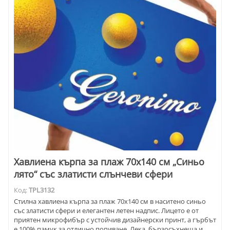
Хавлиена кърпа за плаж 70х140 см „Синьо
лято“ със златисти слънчеви сфери
Код:
TPL3132
Стилна хавлиена кърпа за плаж 70х140 см в наситено синьо
със златисти сфери и елегантен летен надпис. Лицето е от
приятен микрофибър с устойчив дизайнерски принт, а гърбът
е 100% памук за отлично попиване. Лека, бързосъхнеща и