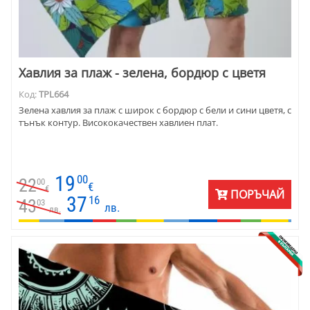
Хавлия за плаж - зелена, бордюр с цветя
Код:
TPL664
Зелена хавлия за плаж с широк с бордюр с бели и сини цветя, с
тънък контур. Висококачествен хавлиен плат.
19
00
22
00
€
€
ПОРЪЧАЙ
37
16
43
03
лв.
лв.