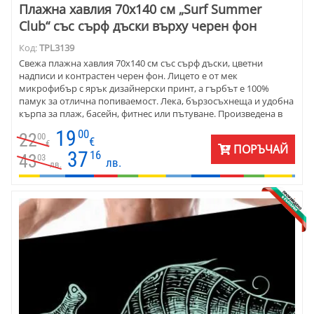
Плажна хавлия 70х140 см „Surf Summer
Club“ със сърф дъски върху черен фон
Код:
TPL3139
Свежа плажна хавлия 70х140 см със сърф дъски, цветни
надписи и контрастен черен фон. Лицето е от мек
микрофибър с ярък дизайнерски принт, а гърбът е 100%
памук за отлична попиваемост. Лека, бързосъхнеща и удобна
кърпа за плаж, басейн, фитнес или пътуване. Произведена в
България.
19
00
22
00
€
€
ПОРЪЧАЙ
37
16
43
03
лв.
лв.