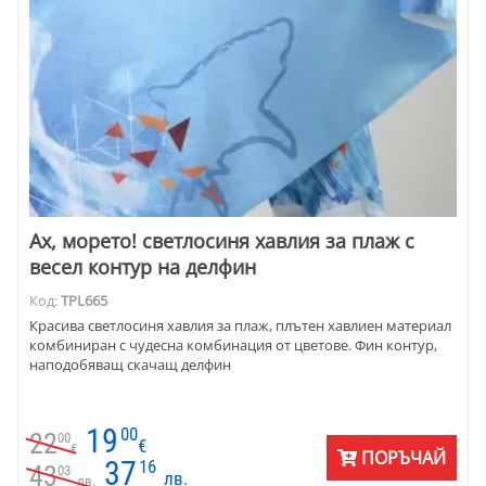
Ах, морето! светлосиня хавлия за плаж с
весел контур на делфин
Код:
TPL665
Красива светлосиня хавлия за плаж, плътен хавлиен материал
комбиниран с чудесна комбинация от цветове. Фин контур,
наподобяващ скачащ делфин
19
00
22
00
€
€
ПОРЪЧАЙ
37
16
43
03
лв.
лв.