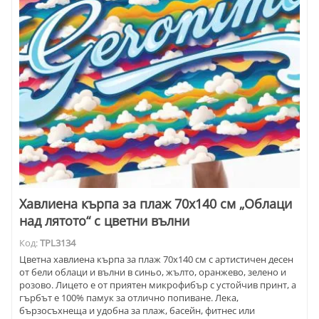
Хавлиена кърпа за плаж 70х140 см „Облаци
над лятото“ с цветни вълни
Код:
TPL3134
Цветна хавлиена кърпа за плаж 70х140 см с артистичен десен
от бели облаци и вълни в синьо, жълто, оранжево, зелено и
розово. Лицето е от приятен микрофибър с устойчив принт, а
гърбът е 100% памук за отлично попиване. Лека,
бързосъхнеща и удобна за плаж, басейн, фитнес или