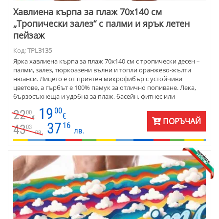
Хавлиена кърпа за плаж 70х140 см
„Тропически залез“ с палми и ярък летен
пейзаж
Код:
TPL3135
Ярка хавлиена кърпа за плаж 70х140 см с тропически десен –
палми, залез, тюркоазени вълни и топли оранжево-жълти
нюанси. Лицето е от приятен микрофибър с устойчиви
цветове, а гърбът е 100% памук за отлично попиване. Лека,
бързосъхнеща и удобна за плаж, басейн, фитнес или
пътуване.
19
00
22
00
€
€
ПОРЪЧАЙ
37
16
43
03
лв.
лв.