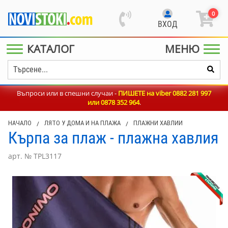
0
ВХОД
КАТАЛОГ
МЕНЮ
Въпроси или в спешни случаи -
ПИШЕТЕ на viber 0882 281 997
или
0878 352 964
.
НАЧАЛО
/
ЛЯТО У ДОМА И НА ПЛАЖА
/
ПЛАЖНИ ХАВЛИИ
Кърпа за плаж - плажна хавлия
арт. № TPL3117