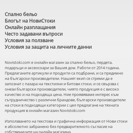
Спално бельо
Блогът на НовиСтоки
Онлайн разплащания
Често задавани въпроси
Условия за ползване
Условия за защита на личните данни
Novistoki.com e онлайн магазин за спално бельо, пердета,
подаръци и аксеосоари за Вашия дом. Работи от 2014 година.
Предлаганите артикули и продукти са подбрани, и са предимно
на български производители. Нашият екип се стреми да е
запознат с пазара на текстилни и битови стоки, и се свързва с
онези български производители, чиято продукция е с високо
качество и на подходяща цена. Ние проявяваме интерес към
сътрудничество с различни брандове, български производители
на стоки в подходящи категории с цел предлагане на тяхната
продукция в онлайн магазин Novistoki.com
Използването на текстова и графична информация от Нови стоки
е абсолютно забранено без предварителното съгласие на
собствениците на онлайн магазина.