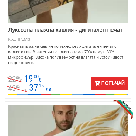
Луксозна плажна хавлия - дигитален печат
Код:
TPL613
Красива плажна хавлия по технология дигитален печат с
колаж от изображения на плажна тема. 70% памук, 30%
микрофибър. Висока попиваемост на влагата и устойчивост
на цветовете.
19
00
22
00
€
€
ПОРЪЧАЙ
37
16
43
03
лв.
лв.