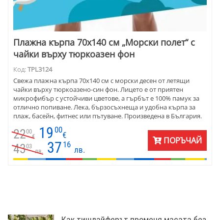
Плажна кърпа 70х140 см „Морски полет“ с
чайки върху тюркоазен фон
Код:
TPL3124
Свежа плажна кърпа 70х140 см с морски десен от летящи
чайки върху тюркоазено-син фон. Лицето е от приятен
микрофибър с устойчиви цветове, а гърбът е 100% памук за
отлично попиване. Лека, бързосъхнеща и удобна кърпа за
плаж, басейн, фитнес или пътуване. Произведена в България.
19
00
22
00
€
€
ПОРЪЧАЙ
37
16
43
03
лв.
лв.
Как тишлайферът променя масата без