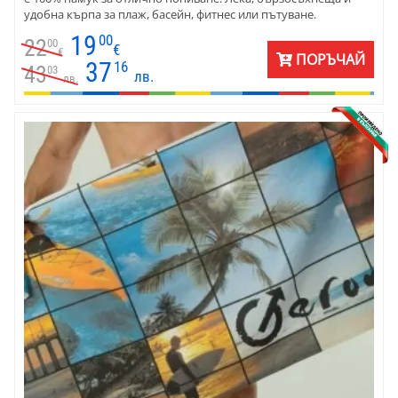
удобна кърпа за плаж, басейн, фитнес или пътуване.
19
00
22
00
€
€
ПОРЪЧАЙ
37
16
43
03
лв.
лв.