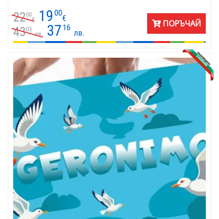
19
00
22
00
€
€
ПОРЪЧАЙ
37
16
43
03
лв.
лв.