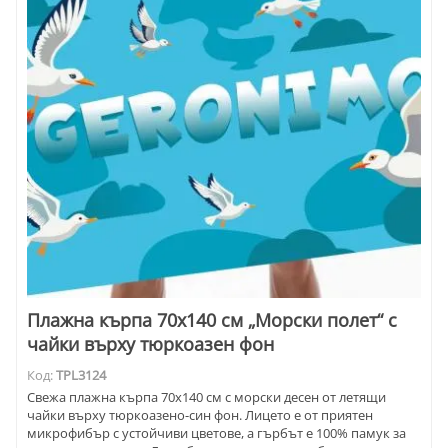
Плажна кърпа 70х140 см „Морски полет“ с
чайки върху тюркоазен фон
Код:
TPL3124
Свежа плажна кърпа 70х140 см с морски десен от летящи
чайки върху тюркоазено-син фон. Лицето е от приятен
микрофибър с устойчиви цветове, а гърбът е 100% памук за