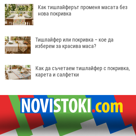
Как тишлайферът променя масата без
нова покривка
Тишлайфер или покривка – кое да
изберем за красива маса?
Как да съчетаем тишлайфер с покривка,
карета и салфетки