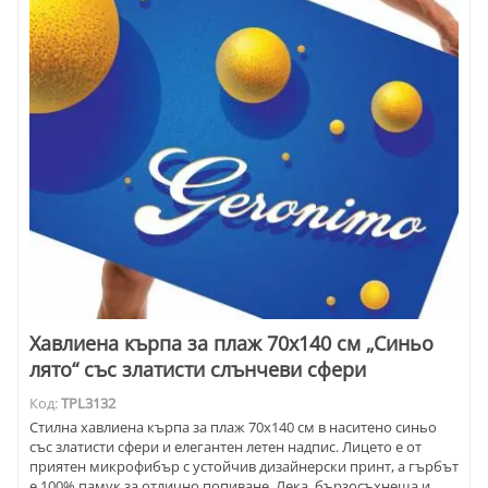
Хавлиена кърпа за плаж 70х140 см „Синьо
лято“ със златисти слънчеви сфери
Код:
TPL3132
Стилна хавлиена кърпа за плаж 70х140 см в наситено синьо
със златисти сфери и елегантен летен надпис. Лицето е от
приятен микрофибър с устойчив дизайнерски принт, а гърбът
е 100% памук за отлично попиване. Лека, бързосъхнеща и