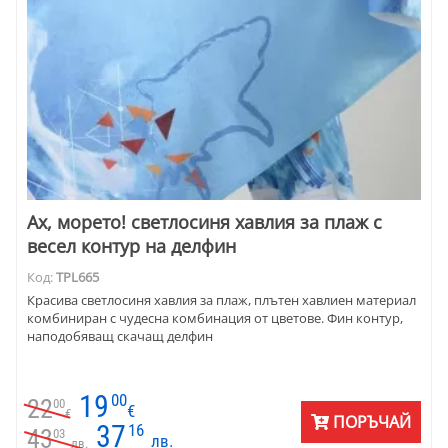
Ах, морето! светлосиня хавлия за плаж с
весел контур на делфин
Код:
TPL665
Красива светлосиня хавлия за плаж, плътен хавлиен материал
комбиниран с чудесна комбинация от цветове. Фин контур,
наподобяващ скачащ делфин
19
00
22
00
€
€
ПОРЪЧАЙ
37
16
43
03
лв.
лв.