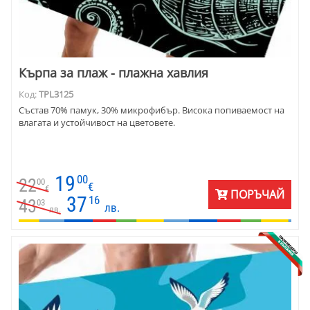
Кърпа за плаж - плажна хавлия
Код:
TPL3125
Състав 70% памук, 30% микрофибър. Висока попиваемост на
влагата и устойчивост на цветовете.
19
00
22
00
€
€
ПОРЪЧАЙ
37
16
43
03
лв.
лв.