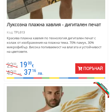
Луксозна плажна хавлия - дигитален печат
Код:
TPL613
Красива плажна хавлия по технология дигитален печат с
колаж от изображения на плажна тема. 70% памук, 30%
микрофибър. Висока попиваемост на влагата и устойчивост
на цветовете.
19
00
22
00
€
€
ПОРЪЧАЙ
37
16
43
03
лв.
лв.