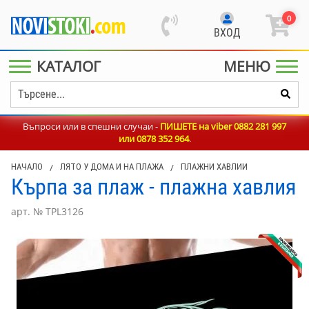
0
ВХОД
КАТАЛОГ
МЕНЮ
Въпроси или в спешни случаи -
ПИШЕТЕ на viber 0882 281 997
или
0878 352 964
.
НАЧАЛО
/
ЛЯТО У ДОМА И НА ПЛАЖА
/
ПЛАЖНИ ХАВЛИИ
Кърпа за плаж - плажна хавлия
арт. № TPL3126