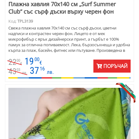
Плажна хавлия 70х140 см „Surf Summer
Club“ със сърф дъски върху черен фон
Код:
TPL3139
Свежа плажна хавлия 70х140 см със сърф дъски, цветни
надписи и контрастен черен фон. Лицето е от мек
микрофибър с ярък дизайнерски принт, а гърбът е 100%
памук за отлична попиваемост. Лека, бързосъхнеща и удобна
кърпа за плаж, басейн, фитнес или пътуване. Произведена в
България.
19
00
22
00
€
€
ПОРЪЧАЙ
37
16
43
03
лв.
лв.