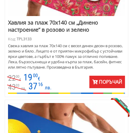
Хавлия за плаж 70х140 см „Динено
настроение“ в розово и зелено
Код:
TPL3133
Свежа хавлия за плаж 70х140 см с весел динен десен в розово,
зелено и бяло. Лицето е от приятен микрофибър с устойчиви
ярки цветове, а гърбът е 100% памук за отлично попиване.
Лека, бързосъхнеща и удобна кърпа за плаж, басейн, фитнес
или лятно пътуване. Произведена в България.
19
00
22
00
€
€
ПОРЪЧАЙ
37
16
43
03
лв.
лв.