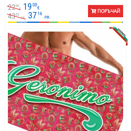
пътуване.
19
00
22
00
€
€
ПОРЪЧАЙ
37
16
43
03
лв.
лв.