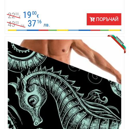
19
00
22
00
€
€
ПОРЪЧАЙ
37
16
43
03
лв.
лв.