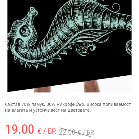
Състав 70% памук, 30% микрофибър. Висока попиваемост
на влагата и устойчивост на цветовете.
19.00
€ / БР.
22.00
€ / БР.