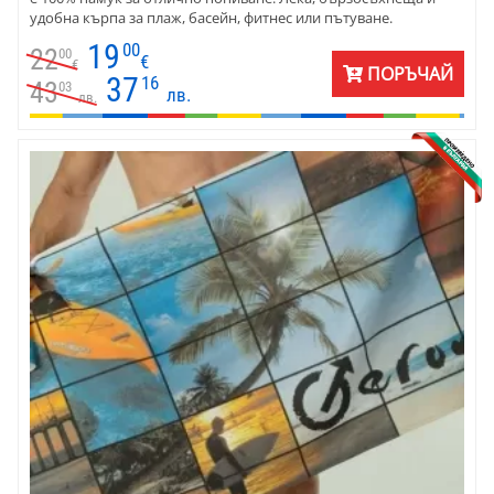
удобна кърпа за плаж, басейн, фитнес или пътуване.
19
00
22
00
€
€
ПОРЪЧАЙ
37
16
43
03
лв.
лв.