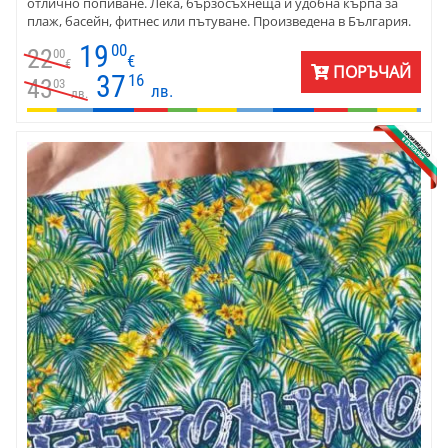
отлично попиване. Лека, бързосъхнеща и удобна кърпа за
плаж, басейн, фитнес или пътуване. Произведена в България.
19
00
22
00
€
€
ПОРЪЧАЙ
37
16
43
03
лв.
лв.