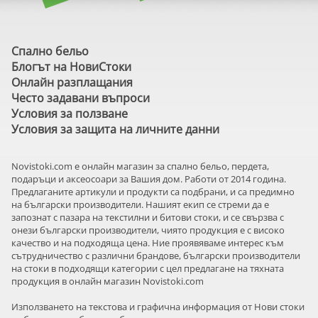
Спално бельо
Блогът на НовиСтоки
Онлайн разплащания
Често задавани въпроси
Условия за ползване
Условия за защита на личните данни
Novistoki.com e онлайн магазин за спално бельо, пердета,
подаръци и аксеосоари за Вашия дом. Работи от 2014 година.
Предлаганите артикули и продукти са подбрани, и са предимно
на български производители. Нашият екип се стреми да е
запознат с пазара на текстилни и битови стоки, и се свързва с
онези български производители, чиято продукция е с високо
качество и на подходяща цена. Ние проявяваме интерес към
сътрудничество с различни брандове, български производители
на стоки в подходящи категории с цел предлагане на тяхната
продукция в онлайн магазин Novistoki.com
Използването на текстова и графична информация от Нови стоки