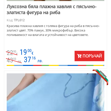
Луксозна бяла плажна хавлия с пясъчно-
златиста фигура на риба
Код:
TPL612
Красива плажна хавлия с голяма фигура на риба в пясъчно-
златист цвят. 70% памук, 30% микрофибър. Висока
попиваемост на влагата и устойчивост на цветовете.
19
00
22
00
€
€
ПОРЪЧАЙ
37
16
43
03
лв.
лв.