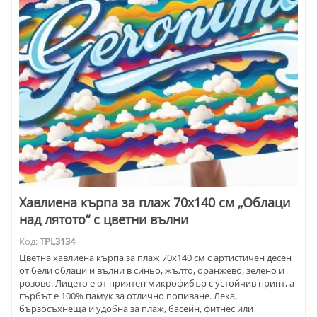
Хавлиена кърпа за плаж 70х140 см „Облаци
над лятото“ с цветни вълни
Код:
TPL3134
Цветна хавлиена кърпа за плаж 70х140 см с артистичен десен
от бели облаци и вълни в синьо, жълто, оранжево, зелено и
розово. Лицето е от приятен микрофибър с устойчив принт, а
гърбът е 100% памук за отлично попиване. Лека,
бързосъхнеща и удобна за плаж, басейн, фитнес или