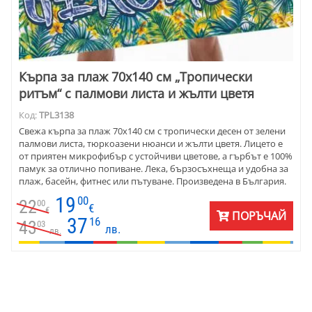
Кърпа за плаж 70х140 см „Тропически
ритъм“ с палмови листа и жълти цветя
Код:
TPL3138
Свежа кърпа за плаж 70х140 см с тропически десен от зелени
палмови листа, тюркоазени нюанси и жълти цветя. Лицето е
от приятен микрофибър с устойчиви цветове, а гърбът е 100%
памук за отлично попиване. Лека, бързосъхнеща и удобна за
плаж, басейн, фитнес или пътуване. Произведена в България.
19
00
22
00
€
€
ПОРЪЧАЙ
37
16
43
03
лв.
лв.