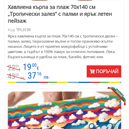
Хавлиена кърпа за плаж 70х140 см
„Тропически залез“ с палми и ярък летен
пейзаж
Код:
TPL3135
Ярка хавлиена кърпа за плаж 70х140 см с тропически десен –
палми, залез, тюркоазени вълни и топли оранжево-жълти
нюанси. Лицето е от приятен микрофибър с устойчиви
цветове, а гърбът е 100% памук за отлично попиване. Лека,
бързосъхнеща и удобна за плаж, басейн, фитнес или
пътуване.
19
00
22
00
€
€
ПОРЪЧАЙ
37
16
43
03
лв.
лв.