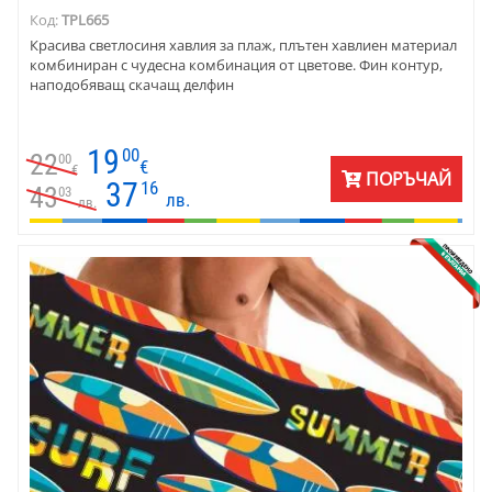
Код:
TPL665
Красива светлосиня хавлия за плаж, плътен хавлиен материал
комбиниран с чудесна комбинация от цветове. Фин контур,
наподобяващ скачащ делфин
19
00
22
00
€
€
ПОРЪЧАЙ
37
16
43
03
лв.
лв.