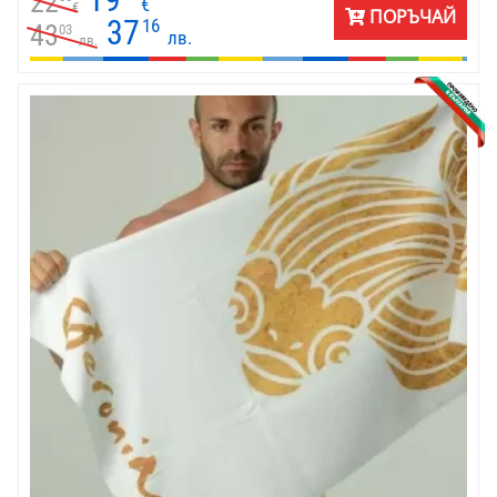
22
€
€
ПОРЪЧАЙ
37
16
43
03
лв.
лв.