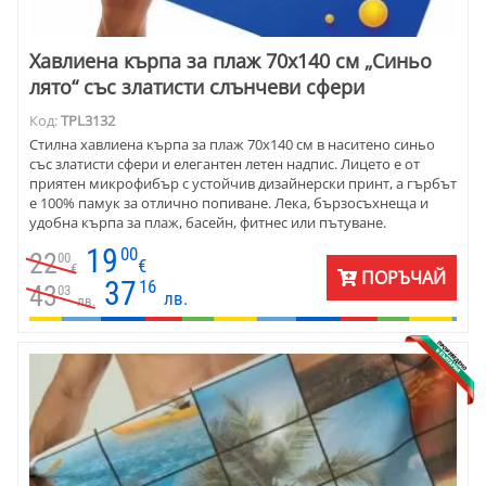
Хавлиена кърпа за плаж 70х140 см „Синьо
лято“ със златисти слънчеви сфери
Код:
TPL3132
Стилна хавлиена кърпа за плаж 70х140 см в наситено синьо
със златисти сфери и елегантен летен надпис. Лицето е от
приятен микрофибър с устойчив дизайнерски принт, а гърбът
е 100% памук за отлично попиване. Лека, бързосъхнеща и
удобна кърпа за плаж, басейн, фитнес или пътуване.
19
00
22
00
€
€
ПОРЪЧАЙ
37
16
43
03
лв.
лв.