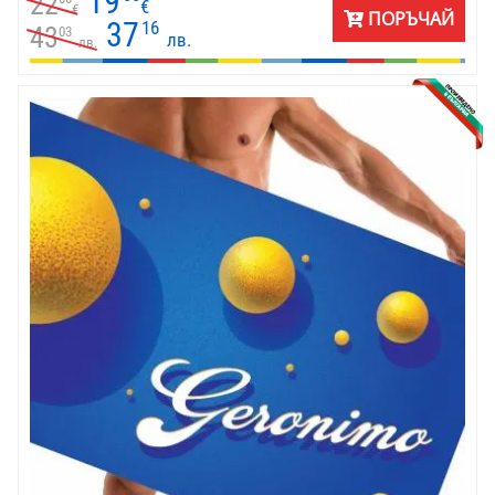
19
22
€
€
ПОРЪЧАЙ
37
16
43
03
лв.
лв.