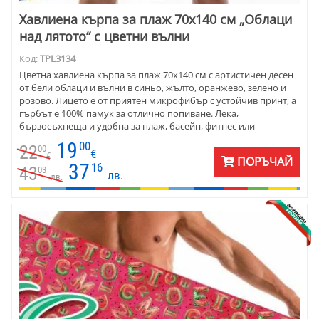
Хавлиена кърпа за плаж 70х140 см „Облаци
над лятото“ с цветни вълни
Код:
TPL3134
Цветна хавлиена кърпа за плаж 70х140 см с артистичен десен
от бели облаци и вълни в синьо, жълто, оранжево, зелено и
розово. Лицето е от приятен микрофибър с устойчив принт, а
гърбът е 100% памук за отлично попиване. Лека,
бързосъхнеща и удобна за плаж, басейн, фитнес или
пътуване.
19
00
22
00
€
€
ПОРЪЧАЙ
37
16
43
03
лв.
лв.