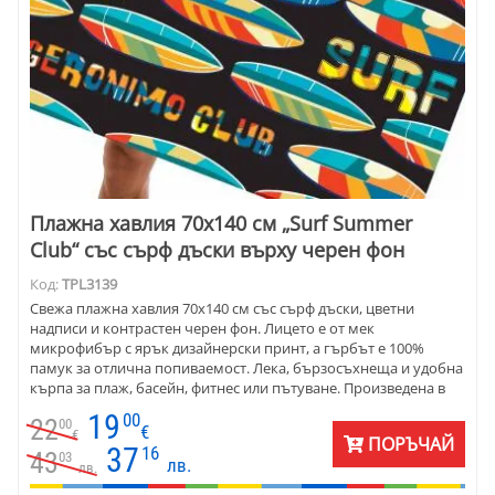
Плажна хавлия 70х140 см „Surf Summer
Club“ със сърф дъски върху черен фон
Код:
TPL3139
Свежа плажна хавлия 70х140 см със сърф дъски, цветни
надписи и контрастен черен фон. Лицето е от мек
микрофибър с ярък дизайнерски принт, а гърбът е 100%
памук за отлична попиваемост. Лека, бързосъхнеща и удобна
кърпа за плаж, басейн, фитнес или пътуване. Произведена в
България.
19
00
22
00
€
€
ПОРЪЧАЙ
37
16
43
03
лв.
лв.