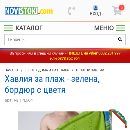
0
ВХОД
КАТАЛОГ
МЕНЮ
Въпроси или в спешни случаи -
ПИШЕТЕ на viber 0882 281 997
или
0878 352 964
.
НАЧАЛО
/
ЛЯТО У ДОМА И НА ПЛАЖА
/
ПЛАЖНИ ХАВЛИИ
Хавлия за плаж - зелена,
бордюр с цветя
арт. № TPL664