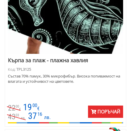
Кърпа за плаж - плажна хавлия
Код:
TPL3125
Състав 70% памук, 30% микрофибър. Висока попиваемост на
влагата и устойчивост на цветовете.
19
00
22
00
€
€
ПОРЪЧАЙ
37
16
43
03
лв.
лв.