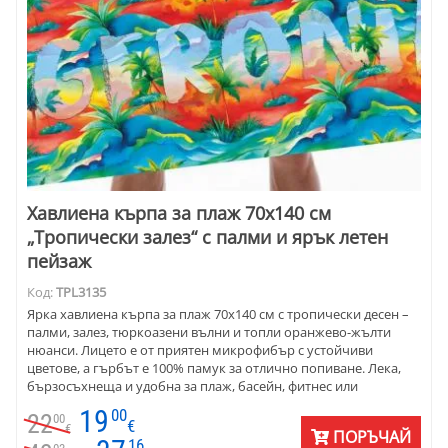
Хавлиена кърпа за плаж 70х140 см
„Тропически залез“ с палми и ярък летен
пейзаж
Код:
TPL3135
Ярка хавлиена кърпа за плаж 70х140 см с тропически десен –
палми, залез, тюркоазени вълни и топли оранжево-жълти
нюанси. Лицето е от приятен микрофибър с устойчиви
цветове, а гърбът е 100% памук за отлично попиване. Лека,
бързосъхнеща и удобна за плаж, басейн, фитнес или
пътуване.
19
00
22
00
€
€
ПОРЪЧАЙ
16