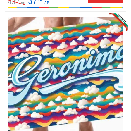
37
43
03
лв.
лв.