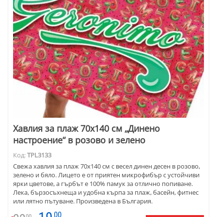
Хавлия за плаж 70х140 см „Динено
настроение“ в розово и зелено
Код:
TPL3133
Свежа хавлия за плаж 70х140 см с весел динен десен в розово,
зелено и бяло. Лицето е от приятен микрофибър с устойчиви
ярки цветове, а гърбът е 100% памук за отлично попиване.
Лека, бързосъхнеща и удобна кърпа за плаж, басейн, фитнес
или лятно пътуване. Произведена в България.
00
00