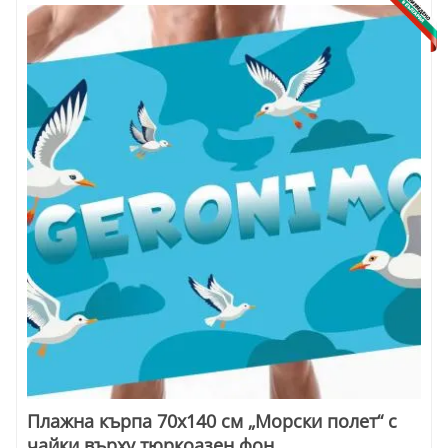
Плажна кърпа 70х140 см „Морски полет“ с
чайки върху тюркоазен фон