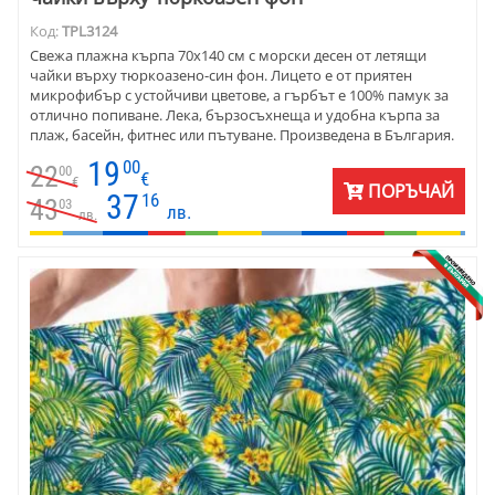
Код:
TPL3124
Свежа плажна кърпа 70х140 см с морски десен от летящи
чайки върху тюркоазено-син фон. Лицето е от приятен
микрофибър с устойчиви цветове, а гърбът е 100% памук за
отлично попиване. Лека, бързосъхнеща и удобна кърпа за
плаж, басейн, фитнес или пътуване. Произведена в България.
19
00
22
00
€
€
ПОРЪЧАЙ
37
16
43
03
лв.
лв.