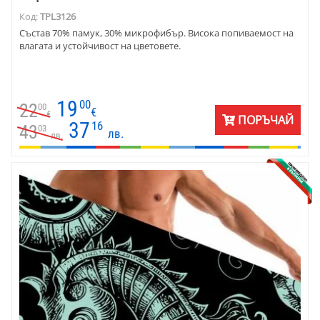
Код:
TPL3126
Състав 70% памук, 30% микрофибър. Висока попиваемост на
влагата и устойчивост на цветовете.
19
00
22
00
€
€
ПОРЪЧАЙ
37
16
43
03
лв.
лв.