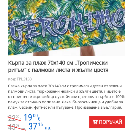
Кърпа за плаж 70х140 см „Тропически
ритъм“ с палмови листа и жълти цветя
Код:
TPL3138
Свежа кърпа за плаж 70х140 см с тропически десен от зелени
палмови листа, тюркоазени нюанси и жълти цветя. Лицето е
от приятен микрофибър с устойчиви цветове, а гърбът е 100%
памук за отлично попиване. Лека, бързосъхнеща и удобна за
плаж, басейн, фитнес или пътуване. Произведена в България.
19
00
22
00
€
€
ПОРЪЧАЙ
37
16
43
03
лв.
лв.