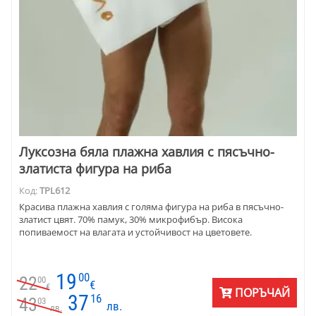
Луксозна бяла плажна хавлия с пясъчно-
златиста фигура на риба
Код:
TPL612
Красива плажна хавлия с голяма фигура на риба в пясъчно-
златист цвят. 70% памук, 30% микрофибър. Висока
попиваемост на влагата и устойчивост на цветовете.
19
00
22
00
€
€
ПОРЪЧАЙ
37
16
43
03
лв.
лв.