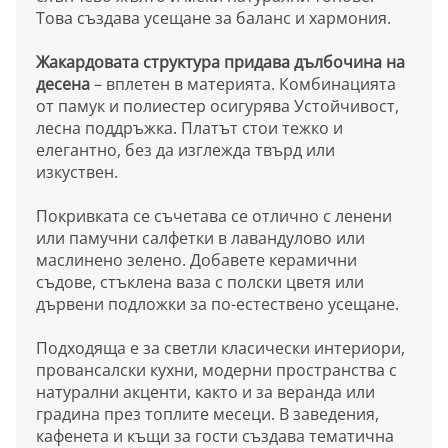
Това създава усещане за баланс и хармония.
Жакардовата структура придава дълбочина на
десена
– вплетен в материята. Комбинацията
от памук и полиестер осигурява Устойчивост,
лесна поддръжка. Платът стои тежко и
елегантно, без да изглежда твърд или
изкуствен.
Покривката се съчетава се отлично с ленени
или памучни салфетки в лавандулово или
маслинено зелено. Добавете керамични
съдове, стъклена ваза с полски цветя или
дървени подложки за по-естествено усещане.
Подходяща е за светли класически интериори,
провансалски кухни, модерни пространства с
натурални акценти, както и за веранда или
градина през топлите месеци. В заведения,
кафенета и къщи за гости създава тематична