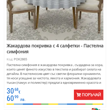
Жакардова покривка с 4 салфетки - Пастелна
симфония
Код:
POK2865
Пастелна симфония е жакардова покривка , създадена за хора,
които ценят финото изкуство в текстила и разбират силата на
детайла. В пастелносив цвят със светли флорални орнаменти,
тя носи усещане за чистота, лекота и хармония. Жакардовата
тъкан (памук и полиестер) предлага едновременно красота и
издръжливост. Деликатният релеф прави масата
30
68
привлекателна дори без допълнителна украса. Комплектът
€
ПОРЪЧАЙ
включва и 4 кръгли салфетки Ф20 — елегантен жест, който
60
99
лв.
придава завършена визия на всяка подредба. Тази покривка е
създадена да вдъхновява ежедневието и специалните
моменти.