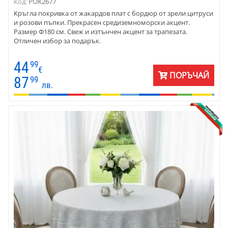
Код:
POK2677
Кръгла покривка от жакардов плат с бордюр от зрели цитруси
и розови пъпки. Прекрасен средиземноморски акцент.
Размер Ф180 см. Свеж и изтънчен акцент за трапезата.
Отличен избор за подарък.
44
99
€
ПОРЪЧАЙ
87
99
лв.