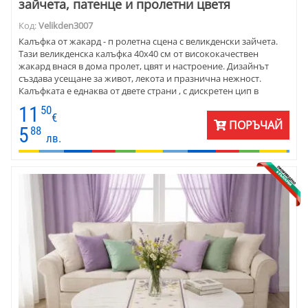
зайчета, патенце и пролетни цветя
Код:
Velikden3007
Калъфка от жакард - п ролетна сцена с великденски зайчета.
Тази великденска калъфка 40х40 см от висококачествен
жакард внася в дома пролет, цвят и настроение. Дизайнът
създава усещане за живот, лекота и празнична нежност.
Калъфката е еднаква от двете страни , с дискретен цип в
долния ръб и лесна поддръжка . Жакардовата материя от
11
50
памук и полиестер съчетава естествено излъчване и
€
ПОРЪЧАЙ
устойчивост.
5
88
лв.