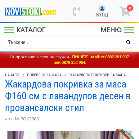
0
ВХОД
КАТАЛОГ
МЕНЮ
Въпроси или в спешни случаи -
ПИШЕТЕ на viber 0882 281 997
или
0878 352 964
.
НАЧАЛО
/
ПОКРИВКИ ЗА МАСА
/
ЖАКАРДОВИ ПОКРИВКИ ЗА МАСА
Жакардова покривка за маса
Ф160 см с лавандулов десен в
провансалски стил
арт. № POK2966