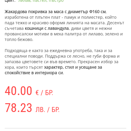
Цвят:
лилав, пастел, пъстро
Жакардова покривка за маса с диаметър Ф160 см
,
изработена от плътен плат - памук и полиестер, който
пада тежко и красиво оформя линията на масата. Десенът
съчетава
кошници с лавандула
, диви цветя и нежни
провансалски мотиви в мека палитра от лилаво, зелено и
топло бежово.
Подходяща е както за ежедневна употреба, така и за
специални поводи. Поддържа се лесно, не губи форма и
запазва цветовете си във времето. Прекрасен избор за
хора, които търсят
характер, стил и усещане за
спокойствие в интериора си
.
40.00
€ / БР.
78.23
ЛВ. / БР.