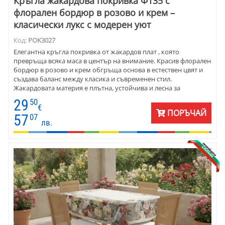
Кръгла жакардова покривка Ф135 с
флорален бордюр в розово и крем –
класически лукс с модерен уют
Код:
POK3027
Елегантна кръгла покривка от жакардов плат , която
превръща всяка маса в център на внимание. Красив флорален
бордюр в розово и крем обгръща основа в естествен цвят и
създава баланс между класика и съвременен стил.
Жакардовата материя е плътна, устойчива и лесна за
поддръжка – създадена за красиви моменти без усилие.
29
50
€
ПОРЪЧАЙ
57
07
лв.