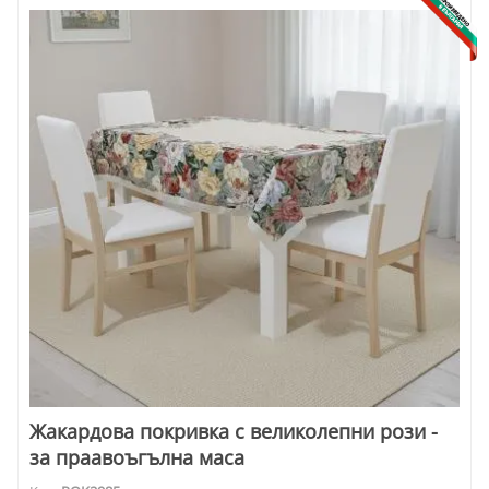
Жакардова покривка с великолепни рози -
за праавоъгълна маса