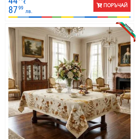
44
€
ПОРЪЧАЙ
87
99
лв.