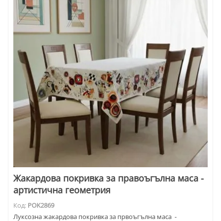
Жакардова покривка за правоъгълна маса -
артистична геометрия
Код:
POK2869
Луксозна жакардова покривка за првоъгълна маса -