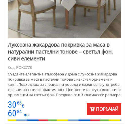
Луксозна жакардова покривка за маса в
натурални пастелни тонове – светъл фон,
сиви елементи
Код:
POK2773
Създайте елегантна атмосфера у дома с луксозна жакардова
покривка за маса в пастелни тонове с изискан орнамент и
кант . Подходяща за специални поводи и ежедневна употреба,
тя съчетава стил и практичност. Цветовете са неутрално - сиви
орнаменти на светъл фон. Предлага се в 3 класически размера.
30
68
€
ПОРЪЧАЙ
60
84
лв.