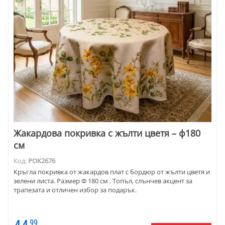
Жакардова покривка с жълти цветя – ф180
см
Код:
POK2676
Кръгла покривка от жакардов плат с бордюр от жълти цветя и
зелени листа. Размер Ф 180 см . Топъл, слънчев акцент за
трапезата и отличен избор за подарък.
99