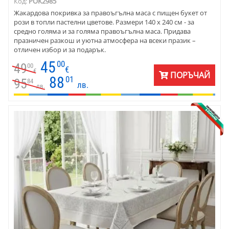
Код:
POK2985
Жакардова покривка за правоъгълна маса с пищен букет от
рози в топли пастелни цветове. Размери 140 х 240 см - за
средно голяма и за голяма правоъгълна маса. Придава
празничен разкош и уютна атмосфера на всеки празик –
отличен избор и за подарък.
45
00
49
00
€
€
ПОРЪЧАЙ
88
01
95
84
лв.
лв.