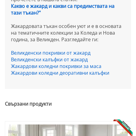
Какво е жакард и какви са предимствата на
тази тъкан?"
Жакардовата тъкан особен уют и е в основата
на тематичните колекции за Коледа и Нова
година, за Великден. Разгледайте ги:
Великденски покривки от жакард
Великденски калъфки от жакард
Жакардови коледни покривки за маса
Жакардови коледни деоративни калъфки
Свързани продукти