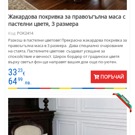
Жакардова покривка за правоъгълна маса с
пастелни цветя, 3 размера
Код:
POK2414
Разкош в пастелни цветове! Прекрасна жакардова покривка за
правоъгълна маса в 3 размера. Дава специално очарование
на стаята. Пастелните цветове създават усещане за
спокойствие и вечност. Широк бордюр от градински цветя
върху светъл фон ще направят вашия дом още по-уютен.
Покривката е подходяща за различен тип интериор - от масив
33
23
до елегантно стъкло и метал. Стилът е винтидж . Жакардовата
€
ПОРЪЧАЙ
покривка е подходяща за подарък за приятелка и за наредба
64
99
лв.
на дома. Може да се използва през цялата година.