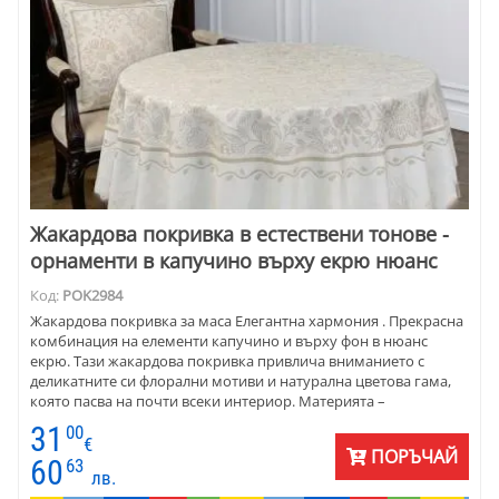
Жакардова покривка в естествени тонове -
орнаменти в капучино върху екрю нюанс
Код:
POK2984
Жакардова покривка за маса Елегантна хармония . Прекрасна
комбинация на елементи капучино и върху фон в нюанс
екрю. Тази жакардова покривка привлича вниманието с
деликатните си флорални мотиви и натурална цветова гама,
която пасва на почти всеки интериор. Материята –
комбинация от висококачествен памук и полиестер –
31
00
осигурява идеална форма и издръжливост.
€
ПОРЪЧАЙ
60
63
лв.