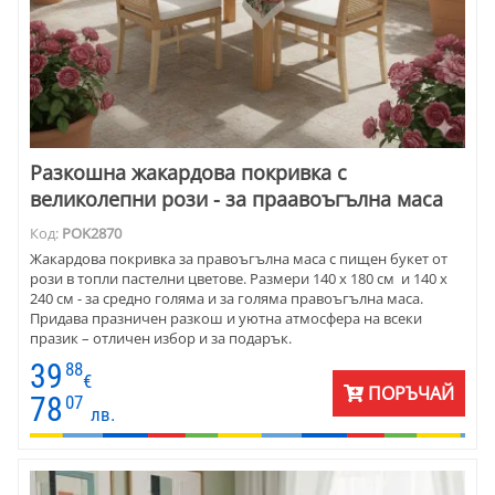
Разкошна жакардова покривка с
великолепни рози - за праавоъгълна маса
Код:
POK2870
Жакардова покривка за правоъгълна маса с пищен букет от
рози в топли пастелни цветове. Размери 140 х 180 см и 140 х
240 см - за средно голяма и за голяма правоъгълна маса.
Придава празничен разкош и уютна атмосфера на всеки
празик – отличен избор и за подарък.
39
88
€
ПОРЪЧАЙ
78
07
лв.