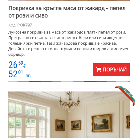
Покривка за кръгла маса от жакард - пепел
от рози и сиво
Код:
POK797
Луксозна покривка за маса от жакардов плат - пепел от рози.
Прекрасно се съчетава с интериор с бели или сиви акценти, с
големи ярки петна. Тази жакардова покривка е красива.
Дизайнът е решен с концентрични венци и широк артистичен
бордюр.
26
59
€
ПОРЪЧАЙ
52
01
лв.