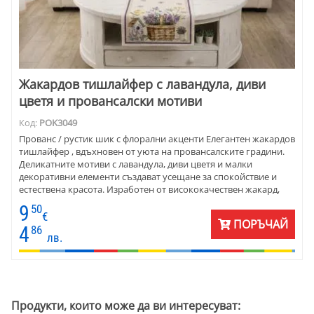
Жакардов тишлайфер с лавандула, диви
цветя и провансалски мотиви
Код:
POK3049
Прованс / рустик шик с флорални акценти Елегантен жакардов
тишлайфер , вдъхновен от уюта на провансалските градини.
Деликатните мотиви с лавандула, диви цветя и малки
декоративни елементи създават усещане за спокойствие и
естествена красота. Изработен от висококачествен жакард,
той съчетава устойчивост, мекота и дълготрайни цветове.
9
50
Подходящ избор за домове, в които детайлите носят
€
ПОРЪЧАЙ
настроение.
4
86
лв.
Продукти, които може да ви интересуват: