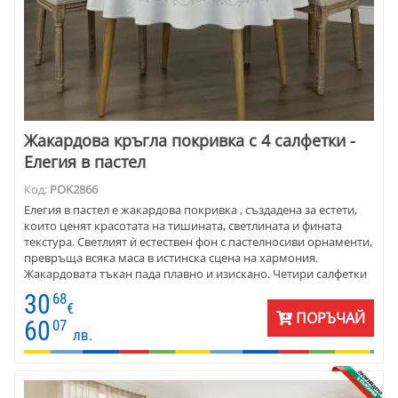
Жакардова кръгла покривка с 4 салфетки -
Елегия в пастел
Код:
POK2866
Елегия в пастел е жакардова покривка , създадена за естети,
които ценят красотата на тишината, светлината и фината
текстура. Светлият ѝ естествен фон с пастелносиви орнаменти,
превръща всяка маса в истинска сцена на хармония.
Жакардовата тъкан пада плавно и изискано. Четири салфетки
Ф20 създават завършеност и изтънчен стил. Тази покривка е
30
68
подходяща както за ежедневие, така и за специални моменти -
€
ПОРЪЧАЙ
от утринно кафе през уикенда до вечеря на свещи. „Елегия в
60
07
лв.
пастел“ е покана за спокойствие и елегантност.