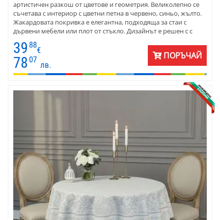
артистичен разкош от цветове и геометрия. Великолепно се
съчетава с интериор с цветни петна в червено, синьо, жълто.
Жакардовата покривка е елегантна, подходяща за стаи с
дървени мебели или плот от стъкло. Дизайнът е решен с с
широк артистичен бордюр с геометрия и цвят. Материята е
39
88
плътен жакард - памук и полиестер. Покривките са подходящи
€
ПОРЪЧАЙ
за използване в обширен хол. Размерът е 140 х 180 с м.
78
07
лв.
Комбинирайте с червени, сини, жълти салфетки, карета или
тишлайфери