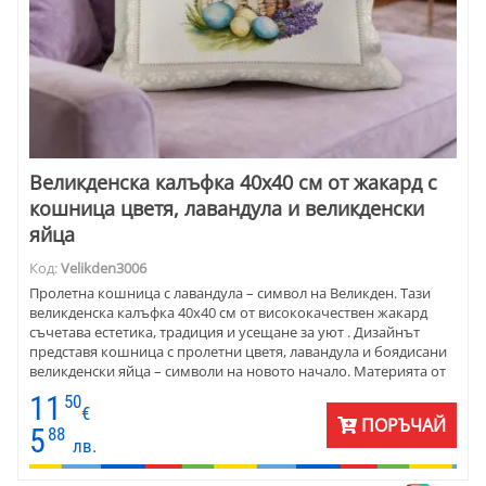
Великденска калъфка 40х40 см от жакард с
кошница цветя, лавандула и великденски
яйца
Код:
Velikden3006
Пролетна кошница с лавандула – символ на Великден. Тази
великденска калъфка 40х40 см от висококачествен жакард
съчетава естетика, традиция и усещане за уют . Дизайнът
представя кошница с пролетни цветя, лавандула и боядисани
великденски яйца – символи на новото начало. Материята от
памук и полиестер придава устойчивост, мекота и фин релеф .
11
50
Калъфката е еднаква от двете страни , което позволява
€
ПОРЪЧАЙ
хармонична визия във всяко пространство. Дискретният цип
5
88
лв.
улеснява смяната, а лесната поддръжка я прави практична
част от сезонния интериор.