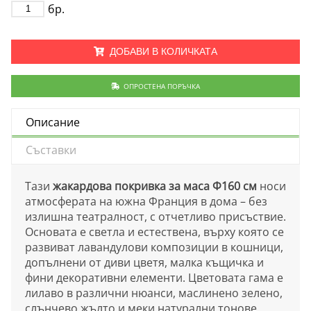
бр.
ДОБАВИ В КОЛИЧКАТА
ОПРОСТЕНА ПОРЪЧКА
Описание
Съставки
Тази
жакардова покривка за маса Ф160 см
носи
атмосферата на южна Франция в дома – без
излишна театралност, с отчетливо присъствие.
Основата е светла и естествена, върху която се
развиват лавандулови композиции в кошници,
допълнени от диви цветя, малка къщичка и
фини декоративни елементи. Цветовата гама е
лилаво в различни нюанси, маслинено зелено,
слънчево жълто и меки натурални тонове.