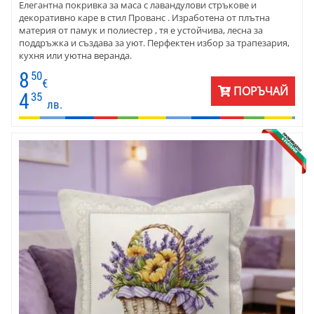
Елегантна покривка за маса с лавандулови стръкове и
декоративно каре в стил Прованс . Изработена от плътна
материя от памук и полиестер , тя е устойчива, лесна за
поддръжка и създава за уют. Перфектен избор за трапезария,
кухня или уютна веранда.
8
50
€
ПОРЪЧАЙ
4
35
лв.