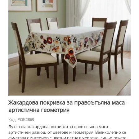
Жакардова покривка за правоъгълна маса -
артистична геометрия
Код:
POK2869
Луксозна жакардова покривка за првоъгълна маса -
артистичен разкош от цветове и геометрия. Великолепно се
съчетава с интериор с цветни петна в червено, синьо, жълто.