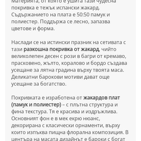
Материята, от която е ушита тази чудесна
покривка е тежък испански жакард.
Съдържанието на плата е 50:50 памук и
полиестер. Поддържа се лесно, запазва
цветове и форма.
Наслади се на истински празник на сетивата с
тази
разкошна покривка от жакард
, чийто
великолепен десен с рози в багри от кремаво,
прасковено, жълто, коралово и бордо създава
усещане за лятна градина върху твоята маса.
Деликатни барокови мотиви дават още
усещане за богатство.
Покривката е изработена от
жакардов плат
(памук и полиестер)
– с плътна структура и
фина текстура. Тя е красива и издръжлива.
Основният фон е в мек екрю нюанс,
декорирана с класически орнаменти, върху
които изпъква пищна флорална композиция. В
центъра на масата дизайнът е бароки с богат