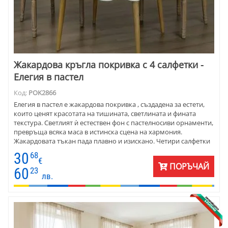
Жакардова кръгла покривка с 4 салфетки -
Елегия в пастел
Код:
POK2866
Елегия в пастел е жакардова покривка , създадена за естети,
които ценят красотата на тишината, светлината и фината
текстура. Светлият ѝ естествен фон с пастелносиви орнаменти,
превръща всяка маса в истинска сцена на хармония.
Жакардовата тъкан пада плавно и изискано. Четири салфетки
Ф20 създават завършеност и изтънчен стил. Тази покривка е
30
68
подходяща както за ежедневие, така и за специални моменти -
€
ПОРЪЧАЙ
от утринно кафе през уикенда до вечеря на свещи. „Елегия в
60
23
лв.
пастел“ е покана за спокойствие и елегантност.