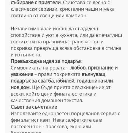
събиране с приятели
. Съчетава се лесно с
класически сервизи, кристални чаши и мека
светлина от свещи или лампион.
Независимо дали искаш да създадеш
спокойствие и уют в кухнята, или да впечатлиш
гостите си на празнична трапеза – тази
покривка превръща всяка обстановка в стилна
и изтънчена.
Превъзходна идея за подарък
Символиката на розата –
любов, признание и
уважение
– прави покривката
вълнуващ
подарък за сватба, юбилей, годишнина или
нов дом
. Ще бъде приета с възхищение от
всеки, който цени фината естетика и
качествения домашен текстил.
Съвет за съчетание
Използвайте едноцветен порцеланов сервиз с
фин златист кант. Нека салфетките са в
пастелен тон - праскова, екрю или