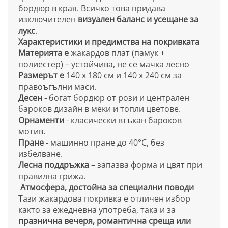
бордюр в края. Всичко това придава
изключителен
визуален баланс и усещане за
лукс
.
Характеристики и предимства на покривката
Материята е
жакардов плат (памук +
полиестер) – устойчива, не се мачка лесно
Размерът е
140 х 180 см и 140 х 240 см за
правоъгълни маси.
Десен -
богат бордюр от рози и централен
бароков дизайн в меки и топли цветове.
Орнаменти
- класически втъкан бароков
мотив.
Пране
- машинно пране до 40°C, без
избелване.
Лесна поддръжка
– запазва форма и цвят при
правилна грижа.
Атмосфера, достойна за специални поводи
Тази жакардова покривка е отличен избор
както за ежедневна употреба, така и за
празнична вечеря, романтична среща или