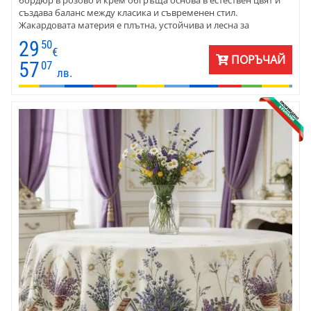
бордюр в розово и крем обгръща основа в естествен цвят и
създава баланс между класика и съвременен стил.
Жакардовата материя е плътна, устойчива и лесна за
поддръжка – създадена за красиви моменти без усилие.
29
50
€
ПОРЪЧАЙ
57
07
лв.