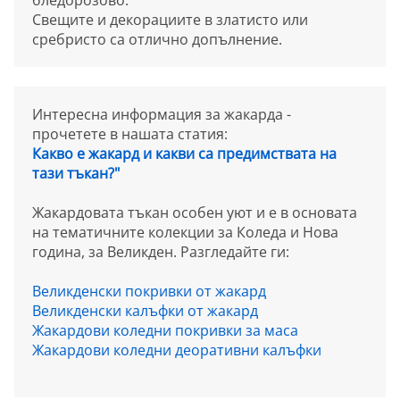
бледорозово.
Свещите и декорациите в златисто или
сребристо са отлично допълнение.
Интересна информация за жакарда -
прочетете в нашата статия:
Какво е жакард и какви са предимствата на
тази тъкан?"
Жакардовата тъкан особен уют и е в основата
на тематичните колекции за Коледа и Нова
година, за Великден. Разгледайте ги:
Великденски покривки от жакард
Великденски калъфки от жакард
Жакардови коледни покривки за маса
Жакардови коледни деоративни калъфки