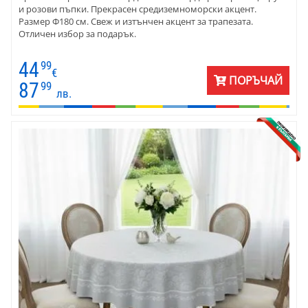
и розови пъпки. Прекрасен средиземноморски акцент.
Размер Ф180 см. Свеж и изтънчен акцент за трапезата.
Отличен избор за подарък.
44
99
€
ПОРЪЧАЙ
87
99
лв.