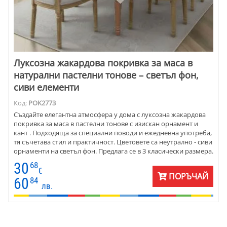
Луксозна жакардова покривка за маса в
натурални пастелни тонове – светъл фон,
сиви елементи
Код:
POK2773
Създайте елегантна атмосфера у дома с луксозна жакардова
покривка за маса в пастелни тонове с изискан орнамент и
кант . Подходяща за специални поводи и ежедневна употреба,
тя съчетава стил и практичност. Цветовете са неутрално - сиви
орнаменти на светъл фон. Предлага се в 3 класически размера.
30
68
€
ПОРЪЧАЙ
60
84
лв.