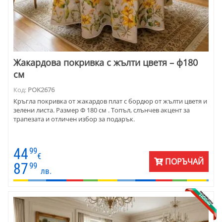
Жакардова покривка с жълти цветя – ф180
см
Код:
POK2676
Кръгла покривка от жакардов плат с бордюр от жълти цветя и
зелени листа. Размер Ф 180 см . Топъл, слънчев акцент за
трапезата и отличен избор за подарък.
44
99
€
ПОРЪЧАЙ
87
99
лв.