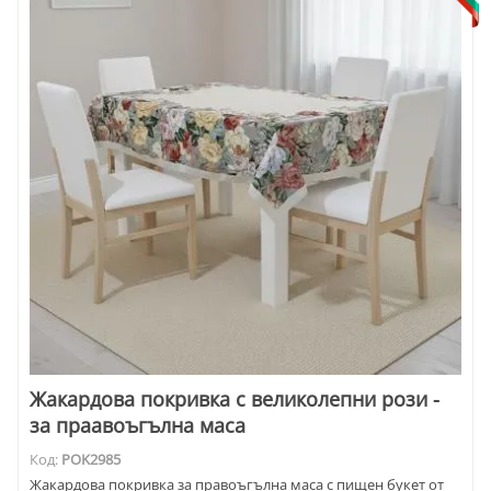
Жакардова покривка с великолепни рози -
за праавоъгълна маса
Код:
POK2985
Жакардова покривка за правоъгълна маса с пищен букет от