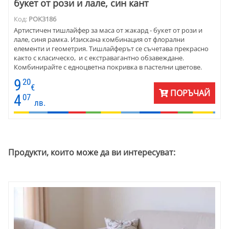
букет от рози и лале, син кант
Код:
POK3186
Артистичен тишлайфер за маса от жакард - букет от рози и
лале, синя рамка. Изискана комбинация от флорални
елементи и геометрия. Тишлайферът се съчетава прекрасно
както с класическо, и с екстравагантно обзавеждане.
Комбинирайте с едноцветна покривка в пастелни цветове.
Използвайте го както на малка холна масичка, така и на
9
20
трапезна маса за декорация. Съчетайте със сребърни
€
ПОРЪЧАЙ
прибори и свeщници.
4
07
лв.
Продукти, които може да ви интересуват: