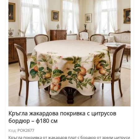
Кръгла жакардова покривка с цитрусов
бордюр – ф180 см
Код:
POK2677
Кръгла покривка от жакардов плат с бордюр от зрели цитруси