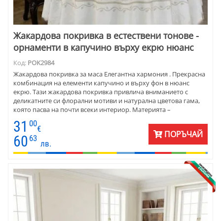
Жакардова покривка в естествени тонове -
орнаменти в капучино върху екрю нюанс
Код:
POK2984
Жакардова покривка за маса Елегантна хармония . Прекрасна
комбинация на елементи капучино и върху фон в нюанс
екрю. Тази жакардова покривка привлича вниманието с
деликатните си флорални мотиви и натурална цветова гама,
която пасва на почти всеки интериор. Материята –
комбинация от висококачествен памук и полиестер –
31
00
осигурява идеална форма и издръжливост.
€
ПОРЪЧАЙ
60
63
лв.