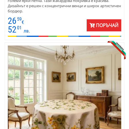
големи ярки петна. Тази жакардова покривка е красива.
Дизайнът е решен с концентрични венци и широк артистичен
бордюр.
26
59
€
ПОРЪЧАЙ
52
01
лв.