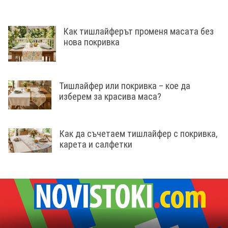
Как тишлайферът променя масата без
нова покривка
Тишлайфер или покривка – кое да
изберем за красива маса?
Как да съчетаем тишлайфер с покривка,
карета и салфетки