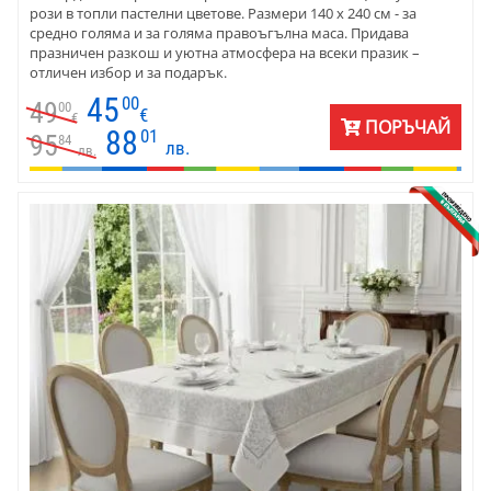
рози в топли пастелни цветове. Размери 140 х 240 см - за
средно голяма и за голяма правоъгълна маса. Придава
празничен разкош и уютна атмосфера на всеки празик –
отличен избор и за подарък.
45
00
49
00
€
€
ПОРЪЧАЙ
88
01
95
84
лв.
лв.