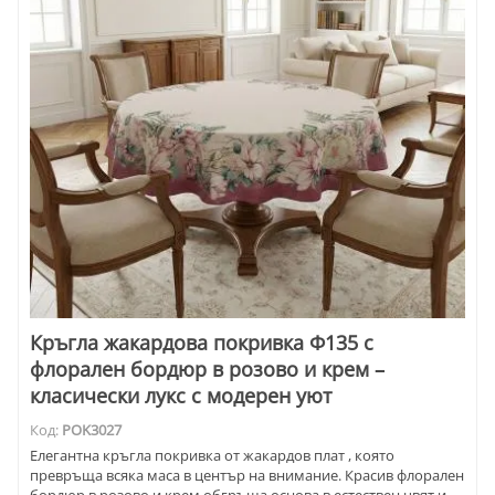
Кръгла жакардова покривка Ф135 с
флорален бордюр в розово и крем –
класически лукс с модерен уют
Код:
POK3027
Елегантна кръгла покривка от жакардов плат , която
превръща всяка маса в център на внимание. Красив флорален