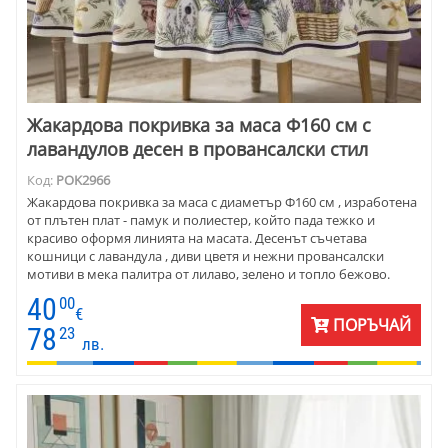
Жакардова покривка за маса Ф160 см с
лавандулов десен в провансалски стил
Код:
POK2966
Жакардова покривка за маса с диаметър Ф160 см , изработена
от плътен плат - памук и полиестер, който пада тежко и
красиво оформя линията на масата. Десенът съчетава
кошници с лавандула , диви цветя и нежни провансалски
мотиви в мека палитра от лилаво, зелено и топло бежово.
Подходяща е както за ежедневна употреба, така и за
40
00
специални поводи. Поддържа се лесно, не губи форма и
€
ПОРЪЧАЙ
запазва цветовете си във времето. Прекрасен избор за хора,
78
23
лв.
които търсят характер, стил и усещане за спокойствие в
интериора си .