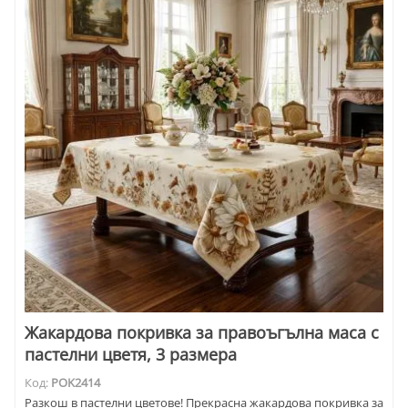
Жакардова покривка за правоъгълна маса с
пастелни цветя, 3 размера
Код:
POK2414
Разкош в пастелни цветове! Прекрасна жакардова покривка за