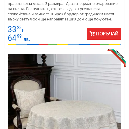
правоъгълна маса в 3 размера. Дава специално очарование
на стаята. Пастелните цветове създават усещане за
спокойствие и вечност. Широк бордюр от градински цветя
върху светъл фон ще направят вашия дом още по-уютен.
Покривката е подходяща за различен тип интериор - от масив
33
23
до елегантно стъкло и метал. Стилът е винтидж . Жакардовата
€
ПОРЪЧАЙ
покривка е подходяща за подарък за приятелка и за наредба
64
99
лв.
на дома. Може да се използва през цялата година.