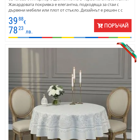
Жакардовата покривка е елегантна, подходяща за стаи с
дървени мебели или плот от стъкло. Дизайнът е решен с с
широк артистичен бордюр с геометрия и цвят. Материята е
39
88
плътен жакард - памук и полиестер. Покривките са подходящи
€
ПОРЪЧАЙ
за използване в обширен хол. Размерът е 140 х 180 с м.
78
23
лв.
Комбинирайте с червени, сини, жълти салфетки, карета или
тишлайфери