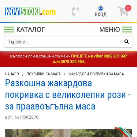
0
ВХОД
КАТАЛОГ
МЕНЮ
Въпроси или в спешни случаи -
ПИШЕТЕ на viber 0882 281 997
или
0878 352 964
.
НАЧАЛО
/
ПОКРИВКИ ЗА МАСА
/
ЖАКАРДОВИ ПОКРИВКИ ЗА МАСА
Разкошна жакардова
покривка с великолепни рози -
за праавоъгълна маса
арт. № POK2870