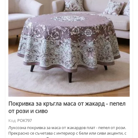
Покривка за кръгла маса от жакард - пепел
от рози и сиво
Код:
POK797
Луксозна покривка за маса от жакардов плат - пепел от рози.
Прекрасно се съчетава с интериор с бели или сиви акценти, с