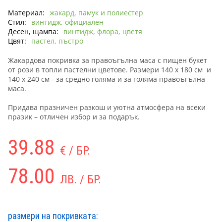
Материал:
жакард, памук и полиестер
Стил:
винтидж, официален
Десен, щампа:
винтидж, флора, цветя
Цвят:
пастел, пъстро
Жакардова покривка за правоъгълна маса с пищен букет
от рози в топли пастелни цветове. Размери 140 х 180 см и
140 х 240 см - за средно голяма и за голяма правоъгълна
маса.
Придава празничен разкош и уютна атмосфера на всеки
празик – отличен избор и за подарък.
39.88
€ / БР.
78.00
ЛВ. / БР.
размери на покривката: