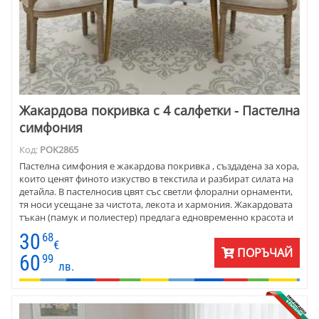
Жакардова покривка с 4 салфетки - Пастелна
симфония
Код:
POK2865
Пастелна симфония е жакардова покривка , създадена за хора,
които ценят финото изкуство в текстила и разбират силата на
детайла. В пастелносив цвят със светли флорални орнаменти,
тя носи усещане за чистота, лекота и хармония. Жакардовата
тъкан (памук и полиестер) предлага едновременно красота и
издръжливост. Деликатният релеф прави масата
30
68
привлекателна дори без допълнителна украса. Комплектът
€
ПОРЪЧАЙ
включва и 4 кръгли салфетки Ф20 — елегантен жест, който
60
99
лв.
придава завършена визия на всяка подредба. Тази покривка е
създадена да вдъхновява ежедневието и специалните
моменти.