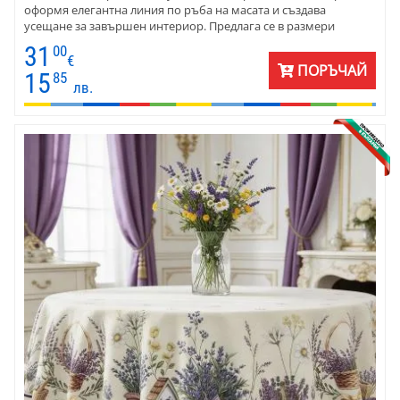
оформя елегантна линия по ръба на масата и създава
усещане за завършен интериор. Предлага се в размери
120х140 см и 140х240 см както за малки, така и за големи
31
00
трапезни маси. Десенът комбинира топли естествени нюанси
€
ПОРЪЧАЙ
с нежно лилаво, което внася свежест и фин характер. Лесна за
15
85
лв.
поддръжка и устойчива.