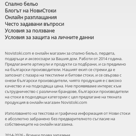
Спално бельо
Блогът на НовиСтоки
Онлайн разплащания
Често задавани въпроси
Условия за ползване
Условия за защита на личните данни
Novistoki.com e онлайн магазин за спално бельо, пердета,
подаръци и аксеосоари за Вашия дом. Работи от 2014 година.
Предлаганите артикули и продукти са подбрани, и са предимно
на български производители. Нашият екип се стреми да е
запознат с пазара на текстилни и битови стоки, и се свързва с
онези български производители, чиято продукция е с високо
качество и на подходяща цена. Ние проявяваме интерес към
сътрудничество с различни брандове, български производители
на стоки в подходящи категории с цел предлагане на тяхната
продукция в онлайн магазин Novistoki.com
Използването на текстова и графична информация от Нови стоки
е абсолютно забранено без предварителното съгласие на
собствениците на онлайн магазина.
2014-2026 - Всички права запазени.