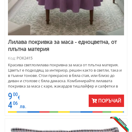
Лилава покривка за маса - едноцветна, от
плътна материя
Код:
POK2415
Красива светлолилава покривна за маса от плътна материя.
Цветът е подходящ за интериор, решен както в светли, така и
в тъмни тонове. Стои прекрасно в бяла стая, или близо до
диван и столове с бяла дамаска. Комбинирайте лилавата
покривка за маса с каре, жакардов тишлайфер и салфетки в
бяло или тъмнолилаво. Десени с цветя се съчетават
9
00
прекрасно, особено лавандула. Покривката е ушита от
€
ПОРЪЧАЙ
полиестер и се поддържа лесно. Покривката се предлага се в
4
06
лв.
различни размери и форма. Подходяща е за дома, за
заведения и клубове.