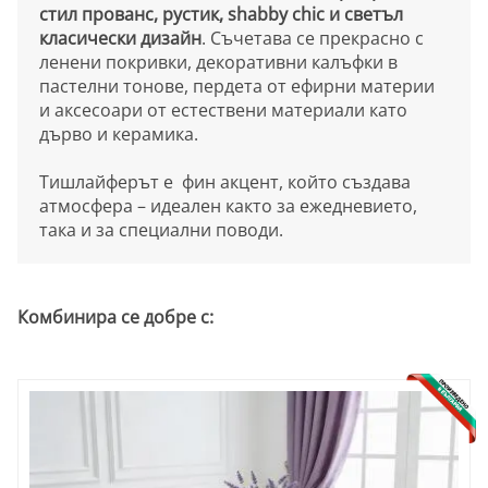
стил прованс, рустик, shabby chic и светъл
класически дизайн
. Съчетава се прекрасно с
ленени покривки, декоративни калъфки в
пастелни тонове, пердета от ефирни материи
и аксесоари от естествени материали като
дърво и керамика.
Тишлайферът е фин акцент, който създава
атмосфера – идеален както за ежедневието,
така и за специални поводи.
Комбинира се добре с: