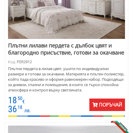
Плътни лилави пердета с дълбок цвят и
благородно присъствие, готови за окачване
Код:
PER2912
Плътни пердета в лилав цвят, ушити по индивидуални
размери и готови за окачване. Материята е плътен полиестер,
който пада красиво и оформя равномерен набор. Подходящи
за дневни, спални и помещения, в които се търси спокойна
атмосфера и контрол върху светлината.
18
50
€
ПОРЪЧАЙ
36
18
лв.