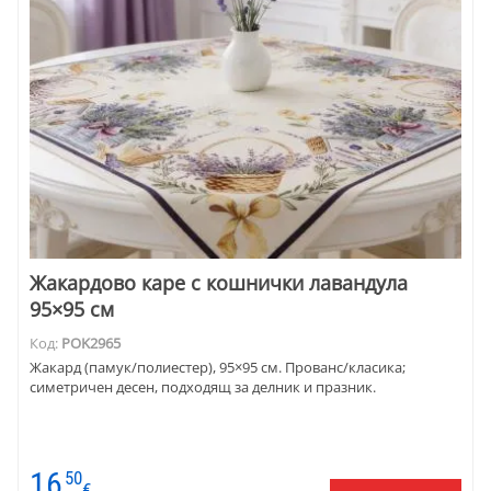
Жакардово каре с кошнички лавандула
95×95 см
Код:
POK2965
Жакард (памук/полиестер), 95×95 см. Прованс/класика;
симетричен десен, подходящ за делник и празник.
16
50
€