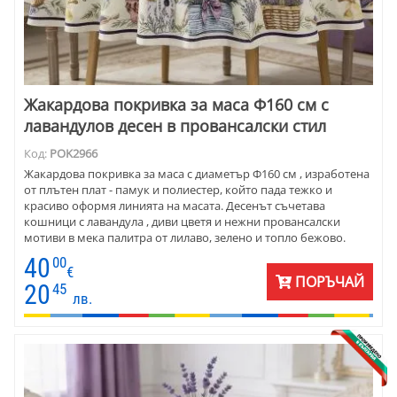
Жакардова покривка за маса Ф160 см с
лавандулов десен в провансалски стил
Код:
POK2966
Жакардова покривка за маса с диаметър Ф160 см , изработена
от плътен плат - памук и полиестер, който пада тежко и
красиво оформя линията на масата. Десенът съчетава
кошници с лавандула , диви цветя и нежни провансалски
мотиви в мека палитра от лилаво, зелено и топло бежово.
Подходяща е както за ежедневна употреба, така и за
40
00
специални поводи. Поддържа се лесно, не губи форма и
€
ПОРЪЧАЙ
запазва цветовете си във времето. Прекрасен избор за хора,
20
45
лв.
които търсят характер, стил и усещане за спокойствие в
интериора си .