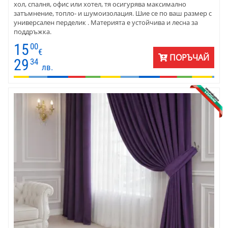
хол, спалня, офис или хотел, тя осигурява максимално
затъмнение, топло- и шумоизолация. Шие се по ваш размер с
универсален перделик . Материята е устойчива и лесна за
поддръжка.
15
00
€
ПОРЪЧАЙ
29
34
лв.