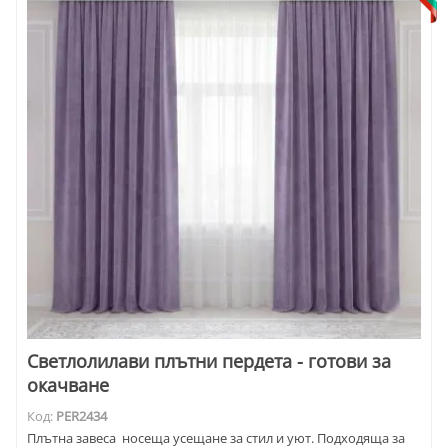
Светлолилави плътни пердета - готови за
окачване
Код:
PER2434
Плътна завеса носеща усещане за стил и уют. Подходяща за