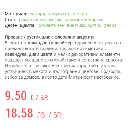
Материал:
жакард, памук и полиестер
Стил:
романтичен, рустик, средиземноморски
Десен, щампа:
романтичен, винтидж, рустик, флора
Прованс / рустик шик с флорални акценти
Елегантен
жакардов тишлайфер
, вдъхновен от уюта на
провансалските градини. Деликатните мотиви с
лавандула, диви цветя
и малки декоративни елементи
създават усещане за спокойствие и естествена красота.
Изработен от висококачествен жакард, той съчетава
устойчивост, мекота и дълготрайни цветове. Подходящ
избор за домове, в които детайлите носят настроение.
9.50
€ / БР.
18.58
ЛВ. / БР.