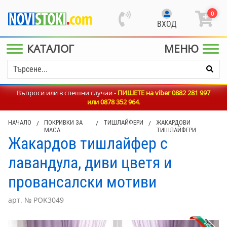
0
ВХОД
КАТАЛОГ
МЕНЮ
Въпроси или в спешни случаи -
ПИШЕТЕ на viber 0882 281 997
или
0878 352 964
.
НАЧАЛО
/
ПОКРИВКИ ЗА
/
ТИШЛАЙФЕРИ
/
ЖАКАРДОВИ
МАСА
ТИШЛАЙФЕРИ
Жакардов тишлайфер с
лавандула, диви цветя и
провансалски мотиви
арт. № POK3049