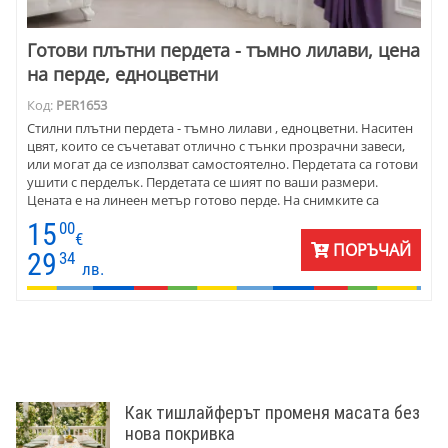
Готови плътни пердета - тъмно лилави, цена
на перде, едноцветни
Код:
PER1653
Стилни плътни пердета - тъмно лилави , едноцветни. Наситен
цвят, които се съчетават отлично с тънки прозрачни завеси,
или могат да се използват самостоятелно. Пердетата са готови
ушити с перделък. Пердетата се шият по ваши размери.
Цената е на линеен метър готово перде. На снимките са
представени пердетата в комбинация с тънки на цветя.
15
00
€
ПОРЪЧАЙ
29
34
лв.
Как тишлайферът променя масата без
нова покривка