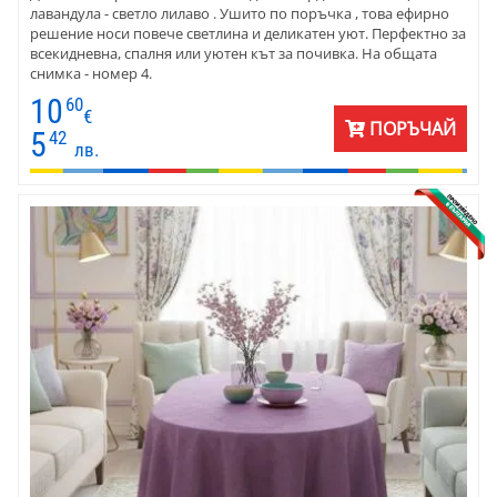
лавандула - светло лилаво . Ушито по поръчка , това ефирно
решение носи повече светлина и деликатен уют. Перфектно за
всекидневна, спалня или уютен кът за почивка. На общата
снимка - номер 4.
10
60
€
ПОРЪЧАЙ
5
42
лв.