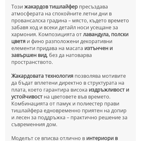
Този
жакардов тишлайфер
пресъздава
атмосферата на спокойните летни дни в
провансалска градина – място, където времето
забавя ход и всеки детайл носи усещане за
хармония. Композицията от
лавандула, полски
цветя
и фино разположени декоративни
елементи придава на масата
изтънчен и
завършен вид
, без да натоварва
пространството.
Жакардовата технология
позволява мотивите
да бъдат вплетени директно в структурата на
плата, което гарантира висока
издръжливост и
устойчивост
на цветовете във времето.
Комбинацията от памук и полиестер прави
тишлайфера едновременно приятен на допир
и лесен за поддръжка – практично решение за
съвременния дом.
Моделът се вписва отлично в
интериори в