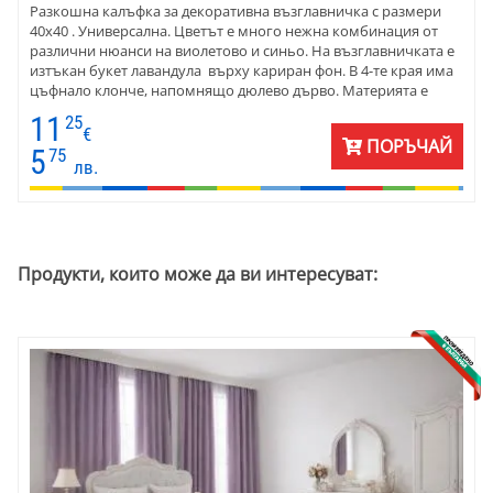
Разкошна калъфка за декоративна възглавничка с размери
40х40 . Универсална. Цветът е много нежна комбинация от
различни нюанси на виолетово и синьо. На възглавничката е
изтъкан букет лавандула върху кариран фон. В 4-те края има
цъфнало клонче, напомнящо дюлево дърво. Материята е
жакард, памук и полиестер. Сменя се с цип. Поддържа се
11
25
лесно. Две еднакви страни.
€
ПОРЪЧАЙ
5
75
лв.
Продукти, които може да ви интересуват: