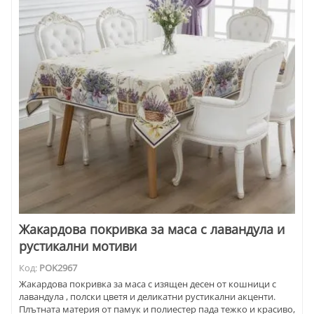
Жакардова покривка за маса с лавандула и
рустикални мотиви
Код:
POK2967
Жакардова покривка за маса с изящен десен от кошници с
лавандула , полски цветя и деликатни рустикални акценти.
Плътната материя от памук и полиестер пада тежко и красиво,