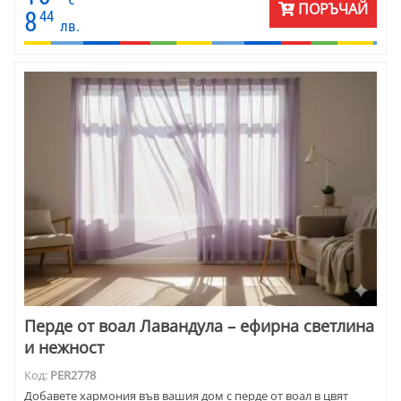
ПОРЪЧАЙ
8
44
лв.
Перде от воал Лавандула – ефирна светлина
и нежност
Код:
PER2778
Добавете хармония във вашия дом с перде от воал в цвят