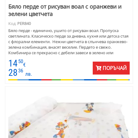
Бяло перде от рисуван воал с оранжеви и
зелени цветчета
Код:
PER840
Бяло перде - единично, ушито от рисуван воал. Пропуска
светлината. Класическо перде за дневна, кухня или детска стая
с флорални елементи. Нежни цветчета в слънчева оранжево-
зелена комбинация, внасят веселие. Пердето е свежо.
Комбинира се прекрасно с дебели завеси в зелено или
оранжево, с подобни покривки за маса. Пердетата са готови
14
50
за окачване. Предлагат се и на плат.
€
ПОРЪЧАЙ
28
36
лв.