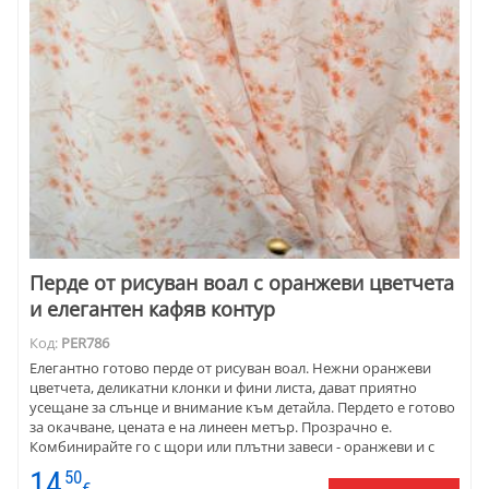
Перде от рисуван воал с оранжеви цветчета
и елегантен кафяв контур
Код:
PER786
Елегантно готово перде от рисуван воал. Нежни оранжеви
цветчета, деликатни клонки и фини листа, дават приятно
усещане за слънце и внимание към детайла. Пердето е готово
за окачване, цената е на линеен метър. Прозрачно е.
Комбинирайте го с щори или плътни завеси - оранжеви и с
бежово-кафява гама.
14
50
€