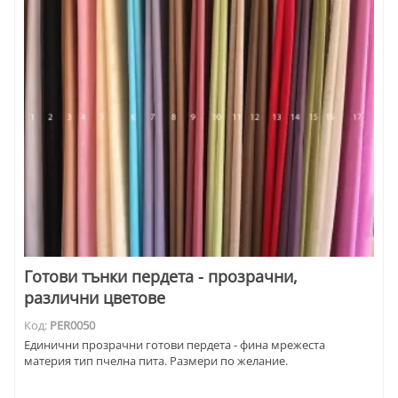
Готови тънки пердета - прозрачни,
различни цветове
Код:
PER0050
Единични прозрачни готови пердета - фина мрежеста
материя тип пчелна пита. Размери по желание.