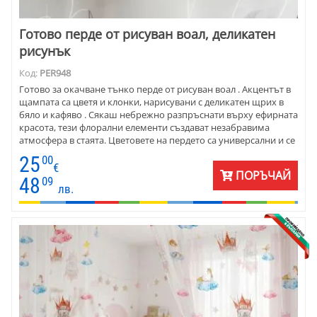
Готово перде от рисуван воал, деликатен
рисунък
Код:
PER948
Готово за окачване тънко перде от рисуван воал . Акцентът в
щампата са цветя и клонки, нарисувани с деликатен щрих в
бяло и кафяво . Сякаш небрежно разпръснати върху ефирната
красота, тези флорални елементи създават незабравима
атмосфера в стаята. Цветовете на пердето са универсални и се
комбинират прекрасно с плътни завеси в зената гама - о екрю
25
00
до много тъмно кафяви. Чудесно се съчетават с мебели от
€
ПОРЪЧАЙ
масив, декоративни възглавнички със земни цветове и
48
09
лв.
официални покривки за маса. Цената е на готово перде
височина 200 см и ширина 170 см. Налично е само 1 перде.