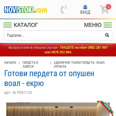
0
ВХОД
КАТАЛОГ
МЕНЮ
Въпроси или в спешни случаи -
ПИШЕТЕ на viber 0882 281 997
или
0878 352 964
.
НАЧАЛО
/
ПЕРДЕТА И
/
ЕДИНИЧНИ ТЪНКИ ПЕРДЕТА - ВОАЛ,
ЗАВЕСИ
ОРГАНЗА
Готови пердета от опушен
воал - екрю
арт. № PER1133