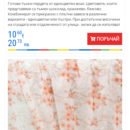
Готови тънки пердета от едноцветен воал. Цветовете, които
представяме са тъмен шоколад, оранжево, бежово.
Комбинират се прекрасно с плътни завеси в различни
варианти - едноцветни или пъстри. При достатъчна височина
на сградата или отдалеченост от улица - може да се използват
без плътна завеса или щори. Цената на пердето е на метър,
10
60
готово за окачване, с перделък.
€
ПОРЪЧАЙ
20
73
лв.