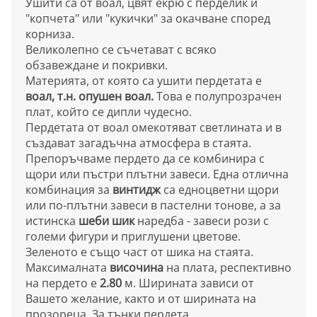
Ушити са от воал, цвят екрю с перделик и
"копчета" или "кукички" за окачване според
корниза.
Великолепно се съчетават с всяко
обзавеждане и покривки.
Материята, от която са ушити пердетата е
воал, т.н. опушен воал.
Това е полупрозрачен
плат, който се дипли чудесно.
Пердетата от воал омекотяват светлината и в
създават загадъчна атмосфера в стаята.
Препоръчваме пердето да се комбинира с
щори или пъстри плътни завеси. Една отлична
комбинация за
винтидж
са едноцветни щори
или по-плътни завеси в пастелни тонове, а за
истинска
шеби шик
наредба - завеси рози с
големи фигури и приглушени цветове.
Зеленото е също част от шика на стаята.
Максималната
височина
на плата, респективно
на пердето е
2.80
м. Ширината зависи от
Вашето желание, както и от ширината на
прозореца. За тънки пердета