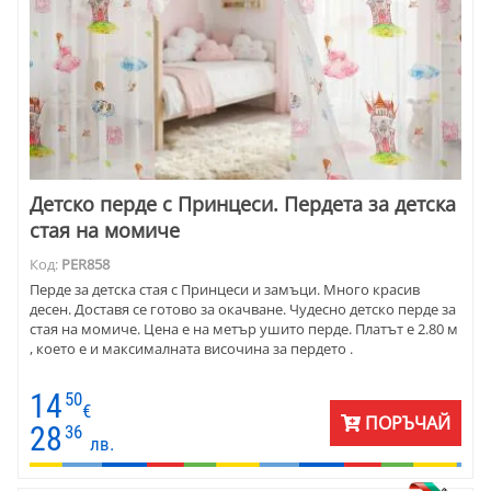
Детско перде с Принцеси. Пердета за детска
стая на момиче
Код:
PER858
Перде за детска стая с Принцеси и замъци. Много красив
десен. Доставя се готово за окачване. Чудесно детско перде за
стая на момиче. Цена е на метър ушито перде. Платът е 2.80 м
, което е и максималната височина за пердето .
14
50
€
ПОРЪЧАЙ
28
36
лв.