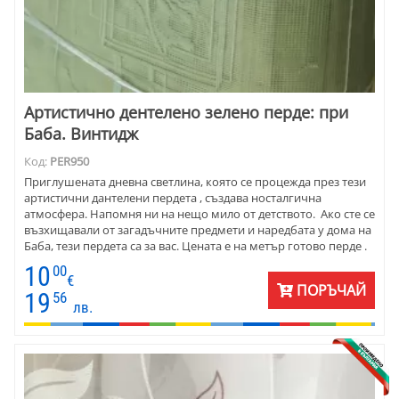
Артистично дентелено зелено перде: при
Баба. Винтидж
Код:
PER950
Приглушената дневна светлина, която се процежда през тези
артистични дантелени пердета , създава носталгична
атмосфера. Напомня ни на нещо мило от детството. Ако сте се
възхищавали от загадъчните предмети и наредбата у дома на
Баба, тези пердета са за вас. Цената е на метър готово перде .
10
00
€
ПОРЪЧАЙ
19
56
лв.