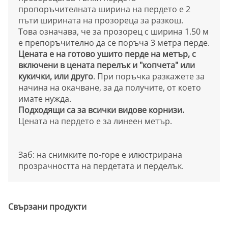
пропоръчителната ширина на пердето е 2
пъти ширината на прозореца за разкош.
Това означава, че за прозорец с ширина 1.50 м
е препоръчително да се поръча 3 метра перде.
Цената е на готово ушито перде на метър, с
включени в цената перелък и "копчета" или
кукички, или друго
. При поръчка разкажете за
начина на окачване, за да получите, от което
имате нужда.
Подходящи са за всички видове корнизи.
Цената на пердето е за линеен метър.
Заб: на снимките по-горе е илюстрирана
прозрачността на пердетата и перделък.
Свързани продукти