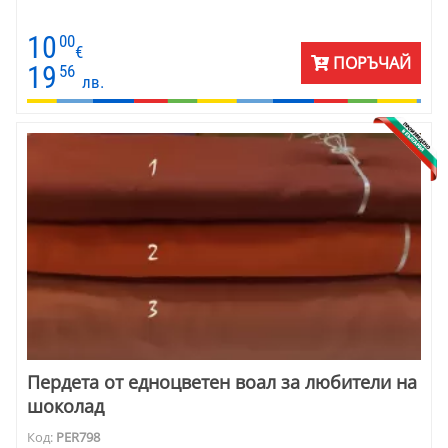
10
00
€
ПОРЪЧАЙ
19
56
лв.
Пердета от едноцветен воал за любители на
шоколад
Код:
PER798