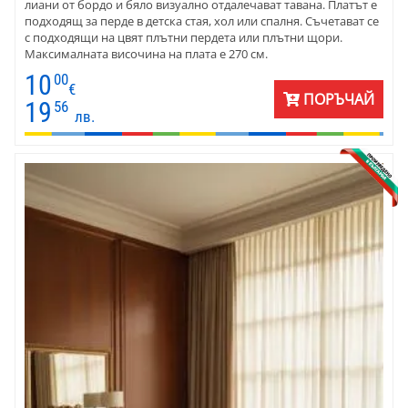
лиани от бордо и бяло визуално отдалечават тавана. Платът е
подходящ за перде в детска стая, хол или спалня. Съчетават се
с подходящи на цвят плътни пердета или плътни щори.
Максималната височина на плата е 270 см.
10
00
€
ПОРЪЧАЙ
19
56
лв.