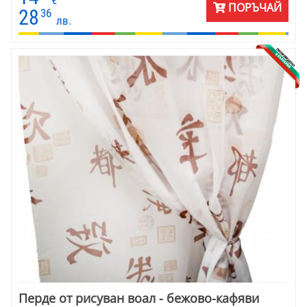
ПОРЪЧАЙ
28
36
лв.
Перде от рисуван воал - бежово-кафяви