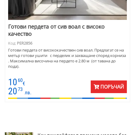
Готови пердета от сив воал с високо
качество
Код:
PER2856
Готови пердета от висококачествен сив воал. Предлагат се на
метър готови ушити с перделик и захващане според корниза
. Максимална височина на пердето е 2.80 м (от тавана до
пода).
10
60
€
ПОРЪЧАЙ
20
73
лв.