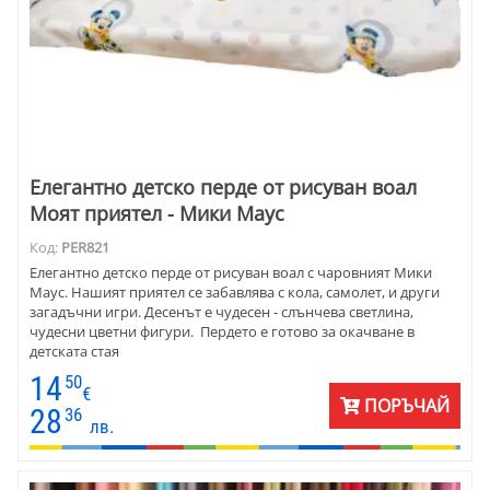
Елегантно детско перде от рисуван воал
Моят приятел - Мики Маус
Код:
PER821
Елегантно детско перде от рисуван воал с чаровният Мики
Маус. Нашият приятел се забавлява с кола, самолет, и други
загадъчни игри. Десенът е чудесен - слънчева светлина,
чудесни цветни фигури. Пердето е готово за окачване в
детската стая
14
50
€
ПОРЪЧАЙ
28
36
лв.