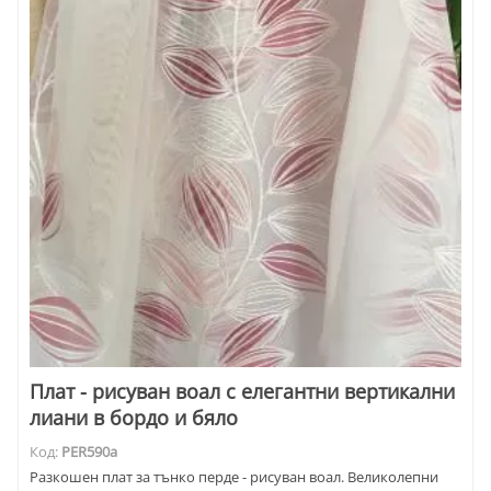
Плат - рисуван воал с елегантни вертикални
лиани в бордо и бяло
Код:
PER590а
Разкошен плат за тънко перде - рисуван воал. Великолепни