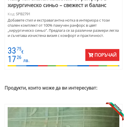
хирургическо синьо – свежест и баланс
Код:
SPB2791
Добавете стил и екстравагантна нотка в интериора с този
спален комплект от 100% памучен ранфорс в цвят
„хирургическо синьо“. Предлага се за различни размери легла
и съчетава изчистена визия с комфорт и практичност.
33
75
€
ПОРЪЧАЙ
17
26
лв.
Продукти, които може да ви интересуват: