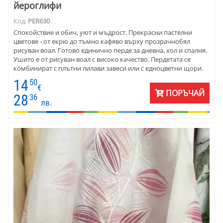
йероглифи
Код:
PER630
Спокойствие и обич, уют и мъдрост. Прекрасни пастелни
цветове - от екрю до тъмно кафяво върху прозрачнобял
рисуван воал. Готово единично перде за дневна, хол и спалня.
Ушито е от рисуван воал с високо качество. Пердетата се
комбинират с плътни лилави завеси или с едноцветни щори.
Цената е на метър готово перде.
14
50
€
ПОРЪЧАЙ
28
36
лв.