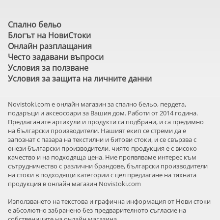
Спално бельо
Блогът на НовиСтоки
Онлайн разплащания
Често задавани въпроси
Условия за ползване
Условия за защита на личните данни
Novistoki.com e онлайн магазин за спално бельо, пердета,
подаръци и аксеосоари за Вашия дом. Работи от 2014 година.
Предлаганите артикули и продукти са подбрани, и са предимно
на български производители. Нашият екип се стреми да е
запознат с пазара на текстилни и битови стоки, и се свързва с
онези български производители, чиято продукция е с високо
качество и на подходяща цена. Ние проявяваме интерес към
сътрудничество с различни брандове, български производители
на стоки в подходящи категории с цел предлагане на тяхната
продукция в онлайн магазин Novistoki.com
Използването на текстова и графична информация от Нови стоки
е абсолютно забранено без предварителното съгласие на
собствениците на онлайн магазина.