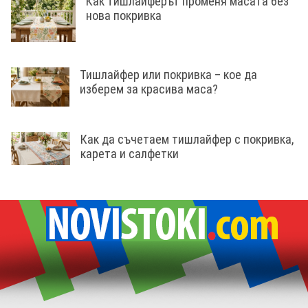
Как тишлайферът променя масата без
нова покривка
Тишлайфер или покривка – кое да
изберем за красива маса?
Как да съчетаем тишлайфер с покривка,
карета и салфетки