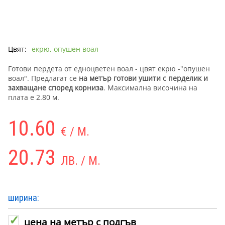
Цвят:
екрю, опушен воал
Готови пердета от едноцветен воал - цвят екрю -"опушен
воал". Предлагат се
на метър готови ушити
с перделик и
захващане според корниза
. Максимална височина на
плата е 2.80 м.
10.60
€ / М.
20.73
ЛВ. / М.
ширина:
цена на метър с подгъв