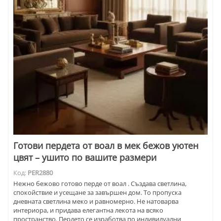
Готови пердета от воал в мек бежов уютен
цвят – ушито по вашите размери
Код:
PER2880
Нежно бежово готово перде от воал . Създава светлина,
спокойствие и усещане за завършен дом. То пропуска
дневната светлина меко и равномерно. Не натоварва
интериора, и придава елегантна лекота на всяко
пространство. Пердето се изработва по индивидуални