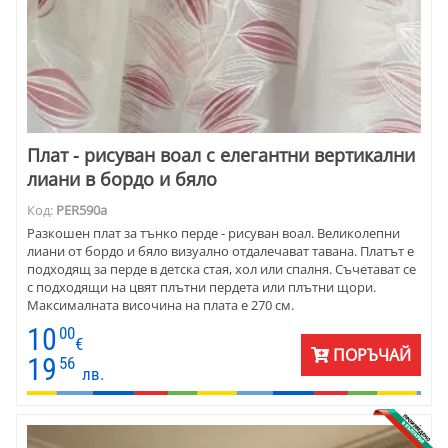
Плат - рисуван воал с елегантни вертикални
лиани в бордо и бяло
Код:
PER590а
Разкошен плат за тънко перде - рисуван воал. Великолепни
лиани от бордо и бяло визуално отдалечават тавана. Платът е
подходящ за перде в детска стая, хол или спалня. Съчетават се
с подходящи на цвят плътни пердета или плътни щори.
Максималната височина на плата е 270 см.
10
00
€
ПОРЪЧАЙ
19
56
лв.