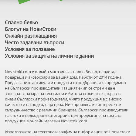
Спално бельо
Блогът на НовиСтоки
Онлайн разплащания
Често задавани въпроси
Условия за ползване
Условия за защита на личните данни
Novistoki.com e онлайн магазин за спално бельо, пердета,
подаръци и аксеосоари за Вашия дом. Работи от 2014 година.
Предлаганите артикули и продукти са подбрани, и са предимно
на български производители. Нашият екип се стреми да е
запознат с пазара на текстилни и битови стоки, и се свързва с
онези български производители, чиято продукция е с високо
качество и на подходяща цена. Ние проявяваме интерес към
сътрудничество с различни брандове, български производители
на стоки в подходящи категории с цел предлагане на тяхната
продукция в онлайн магазин Novistoki.com
Използването на текстова и графична информация от Нови стоки