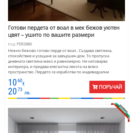
Готови пердета от воал в мек бежов уютен
цвят – ушито по вашите размери
Код:
PER2880
Нежно бежово готово перде от воал . Създава светлина,
спокойствие и усещане за завършен дом. То пропуска
дневната светлина меко и равномерно. Не натоварва
интериора, и придава елегантна лекота на всяко
пространство. Пердето се изработва по индивидуални
размери, с пришит перделик и готово за окачване –
10
60
практично решение за хора, които ценят визията и
€
ПОРЪЧАЙ
удобството. Подходящо за домове, в които уютът е на първо
20
73
лв.
място.