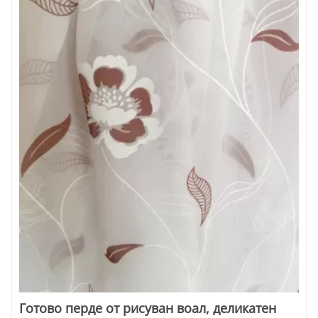
Готово перде от рисуван воал, деликатен