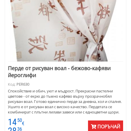
Перде от рисуван воал - бежово-кафяви
йероглифи
Код:
PER630
Спокойствие и обич, уют и мъдрост. Прекрасни пастелни
цветове - от екрю до тъмно кафяво върху прозрачнобял
рисуван воал. Готово единично перде за дневна, хол и спалня.
Ушито е от рисуван воал с високо качество. Пердетата се
комбинират с плътни лилави завеси или с едноцветни щори.
Цената е на метър готово перде.
14
50
€
ПОРЪЧАЙ
28
36