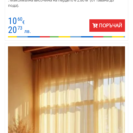
пода).
10
60
€
ПОРЪЧАЙ
20
73
лв.