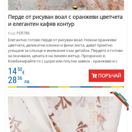
Перде от рисуван воал с оранжеви цветчета
и елегантен кафяв контур
Код:
PER786
Елегантно готово перде от рисуван воал. Нежни оранжеви
цветчета, деликатни клонки и фини листа, дават приятно
усещане за слънце и внимание към детайла. Пердето е готово
за окачване, цената е на линеен метър. Прозрачно е.
Комбинирайте го с щори или плътни завеси - оранжеви и с
бежово-кафява гама.
14
50
€
ПОРЪЧАЙ
28
36
лв.