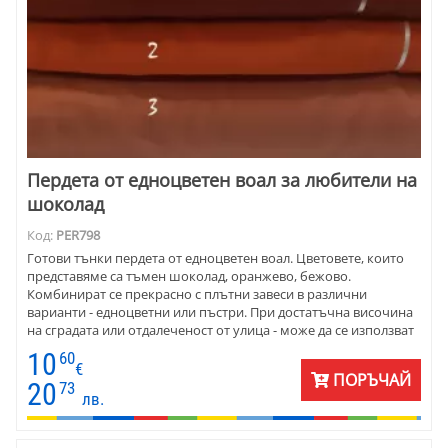
Пердета от едноцветен воал за любители на
шоколад
Код:
PER798
Готови тънки пердета от едноцветен воал. Цветовете, които
представяме са тъмен шоколад, оранжево, бежово.
Комбинират се прекрасно с плътни завеси в различни
варианти - едноцветни или пъстри. При достатъчна височина
на сградата или отдалеченост от улица - може да се използват
без плътна завеса или щори. Цената на пердето е на метър,
10
60
готово за окачване, с перделък.
€
ПОРЪЧАЙ
20
73
лв.