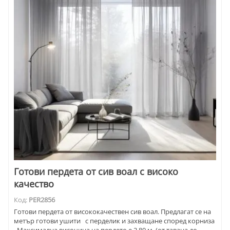
Готови пердета от сив воал с високо
качество
Код:
PER2856
Готови пердета от висококачествен сив воал. Предлагат се на
метър готови ушити с перделик и захващане според корниза
. Максимална височина на пердето е 2.80 м (от тавана до