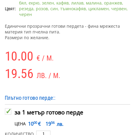
бял, екрю, зелен, кафяв, лилав, малина, оранжев,
Цвят:
резеда, розов, син, тъмнокафяв, цикламен, червен,
черен
Единични прозрачни готови пердета - фина мрежеста
материя тип пчелна пита.
Размери по желание.
10.00
€ / М.
19.56
ЛВ. / М.
Плътно готово перде::
за 1 метър готово перде
00
56
€
10
19
лв.
ЦЕНА
КОЛИЧЕСТВО