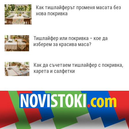
Как тишлайферът променя масата без
нова покривка
Тишлайфер или покривка – кое да
изберем за красива маса?
Как да съчетаем тишлайфер с покривка,
карета и салфетки