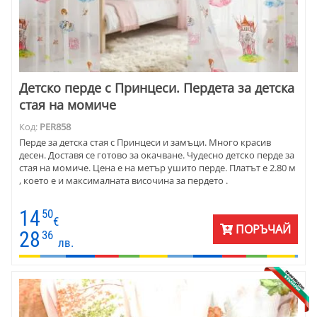
Детско перде с Принцеси. Пердета за детска
стая на момиче
Код:
PER858
Перде за детска стая с Принцеси и замъци. Много красив
десен. Доставя се готово за окачване. Чудесно детско перде за
стая на момиче. Цена е на метър ушито перде. Платът е 2.80 м
, което е и максималната височина за пердето .
14
50
€
ПОРЪЧАЙ
28
36
лв.