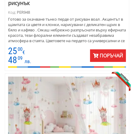
рисунък
Код:
PER948
Готово за окачване тънко перде от рисуван воал . Акцентът в
щампата са цветя и клонки, нарисувани с деликатен щрих в
бяло и кафяво . Сякаш небрежно разпръснати върху ефирната
красота, тези флорални елементи създават незабравима
атмосфера в стаята. Цветовете на пердето са универсални и се
комбинират прекрасно с плътни завеси в зената гама - о екрю
25
00
до много тъмно кафяви. Чудесно се съчетават с мебели от
€
ПОРЪЧАЙ
масив, декоративни възглавнички със земни цветове и
48
09
лв.
официални покривки за маса. Цената е на готово перде
височина 200 см и ширина 170 см. Налично е само 1 перде.