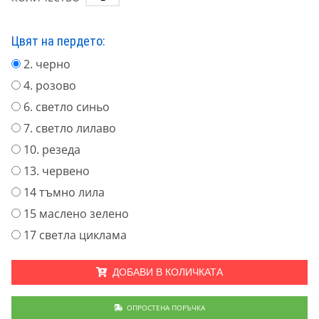
Цвят на пердето:
2. черно
4. розово
6. светло синьо
7. светло лилаво
10. резеда
13. червено
14 тъмно лила
15 маслено зелено
17 светла циклама
ДОБАВИ В КОЛИЧКАТА
ОПРОСТЕНА ПОРЪЧКА