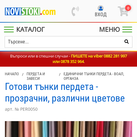
0
ВХОД
КАТАЛОГ
МЕНЮ
Въпроси или в спешни случаи -
ПИШЕТЕ на viber 0882 281 997
или
0878 352 964
.
НАЧАЛО
/
ПЕРДЕТА И
/
ЕДИНИЧНИ ТЪНКИ ПЕРДЕТА - ВОАЛ,
ЗАВЕСИ
ОРГАНЗА
Готови тънки пердета -
прозрачни, различни цветове
арт. № PER0050