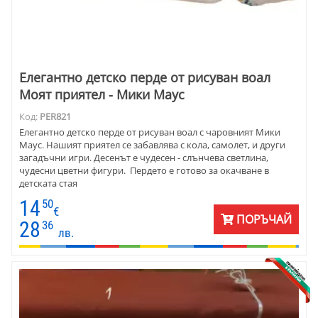
Елегантно детско перде от рисуван воал
Моят приятел - Мики Маус
Код:
PER821
Елегантно детско перде от рисуван воал с чаровният Мики
Маус. Нашият приятел се забавлява с кола, самолет, и други
загадъчни игри. Десенът е чудесен - слънчева светлина,
чудесни цветни фигури. Пердето е готово за окачване в
детската стая
14
50
€
ПОРЪЧАЙ
28
36
лв.