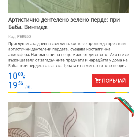
Артистично дентелено зелено перде: при
Баба. Винтидж
Код:
PER950
Приглушената дневна светлина, която се процежда през тези
артистични дантелени пердета , създава носталгична
атмосфера. Напомня ни на нещо мило от детството. Ако сте се
възхищавали от загадъчните предмети и наредбата у дома на
Баба, тези пердета са за вас. Цената е на метър готово перде .
10
00
€
ПОРЪЧАЙ
19
56
лв.