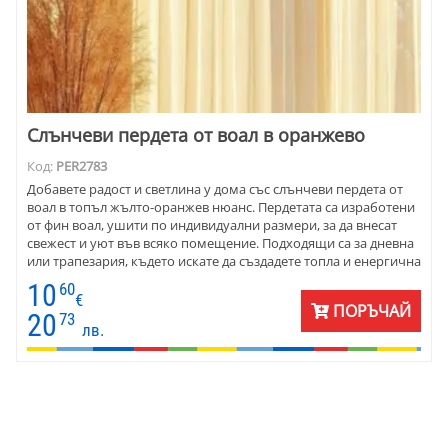
Слънчеви пердета от воал в оранжево
Код:
PER2783
Добавете радост и светлина у дома със слънчеви пердета от
воал в топъл жълто-оранжев нюанс. Пердетата са изработени
от фин воал, ушити по индивидуални размери, за да внесат
свежест и уют във всяко помещение. Подходящи са за дневна
или трапезария, където искате да създадете топла и енергична
атмосфера. Цвят номер 10 на общата снимка.
10
60
€
ПОРЪЧАЙ
20
73
лв.