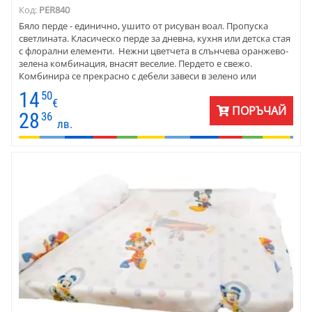
Код:
PER840
Бяло перде - единично, ушито от рисуван воал. Пропуска
светлината. Класическо перде за дневна, кухня или детска стая
с флорални елементи. Нежни цветчета в слънчева оранжево-
зелена комбинация, внасят веселие. Пердето е свежо.
Комбинира се прекрасно с дебели завеси в зелено или
оранжево, с подобни покривки за маса. Пердетата са готови
14
50
за окачване. Предлагат се и на плат.
€
ПОРЪЧАЙ
28
36
лв.