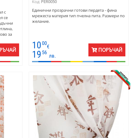
Код:
PER0050
Единични прозрачни готови пердета - фина
л с
мрежеста материя тип пчелна пита. Размери по
л се
желание.
гадъчни
етлина,
ово за
10
00
€
РЪЧАЙ
ПОРЪЧАЙ
19
56
лв.