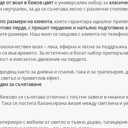
де от воал в бежов цвят
е универсален избор за
класиче
 и неутрален, за да се съчетава лесно с различни стилов
по размери на клиента
, което гарантира идеално приля
тово перде, с пришит перделик и напълно подготвено з
те размери. Наш екип се свързва с клиента по телефон
ококачествен воал – лека, ефирна и лесна за поддръжка. 
 си във времето. За естетичен и богат набор препоръчв
ост и елегантно движение на пердето.
дходящ както за дневна и спалня, така и за трапезария, 
 светъл и приветлив ефект.
деи за съчетаване
бежово се съчетава отлично с плътни завеси в нюанси к
 Така се постига балансирана визия между светлина и у
нтериори с мебели от светло и тъмно дърво, тапицерия 