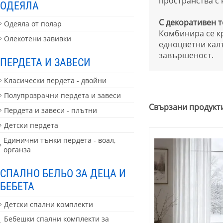
пространства с 
ОДЕЯЛА
С декоративен т
Одеяла от полар
Комбинира се к
Олекотени завивки
едноцветни калъ
завършеност.
ПЕРДЕТА И ЗАВЕСИ
Класически пердета - двойни
Полупрозрачни пердета и завеси
Свързани продукт
Пердета и завеси - плътни
Детски пердета
Единични тънки пердета - воал,
органза
СПАЛНО БЕЛЬО ЗА ДЕЦА И
БЕБЕТА
Детски спални комплекти
Бебешки спални комплекти за