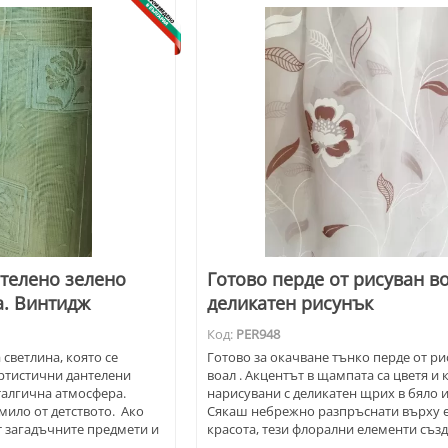
телено зелено
Готово перде от рисуван во
а. Винтидж
деликатен рисунък
Код:
PER948
светлина, която се
Готово за окачване тънко перде от ри
ртистични дантелени
воал . Акцентът в щампата са цветя и 
сталгична атмосфера.
нарисувани с деликатен щрих в бяло и
ило от детството. Ако
Сякаш небрежно разпръснати върху 
т загадъчните предмети и
красота, тези флорални елементи съз
аба, тези пердета са за
незабравима атмосфера в стаята. Цве