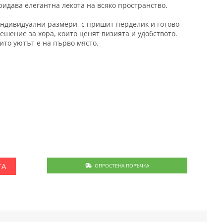
ридава елегантна лекота на всяко пространство.
индивидуални размери, с пришит перделик и готово
ешение за хора, които ценят визията и удобството.
ито уютът е на първо място.
ОПРОСТЕНА ПОРЪЧКА
ТА