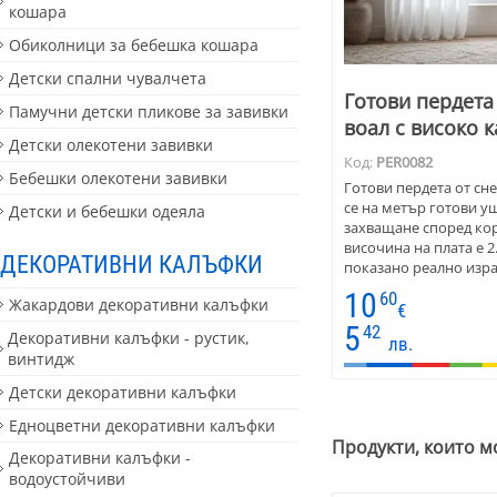
кошара
Обиколници за бебешка кошара
Детски спални чувалчета
Готови пердета
Памучни детски пликове за завивки
воал с високо 
Детски олекотени завивки
Код:
PER0082
Бебешки олекотени завивки
Готови пердета от сн
се на метър готови у
Детски и бебешки одеяла
захващане според ко
височина на плата е 2
ДЕКОРАТИВНИ КАЛЪФКИ
показано реално изра
комбинация с интерио
10
60
Жакардови декоративни калъфки
както и прозрачност.
€
перде.
5
42
Декоративни калъфки - рустик,
лв.
винтидж
Детски декоративни калъфки
Едноцветни декоративни калъфки
Продукти, които м
Декоративни калъфки -
водоустойчиви