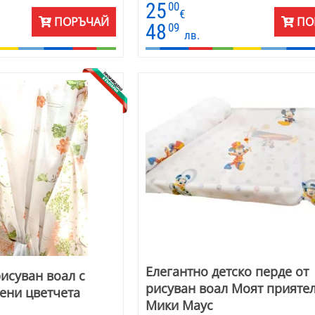
25
00
р готово перде .
пердето са универсални и се комбини
€
ПОРЪЧАЙ
ПО
прекрасно с плътни завеси в зената га
48
09
лв.
екрю до много тъмно кафяви. Чудесно
съчетават с мебели от масив, декорат
възглавнички със земни цветове и о
покривки за маса. Цената е на готово
височина 200 см и ширина 170 см. На
само 1 перде.
Елегантно детско перде от
рисуван воал с
рисуван воал Моят приятел
ени цветчета
Мики Маус