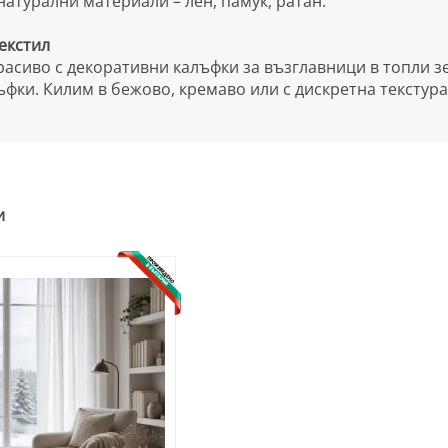
натурални материали – лен, памук, ратан.
екстил
расиво с декоративни калъфки за възглавници в топли 
фки. Килим в бежово, кремаво или с дискретна текстур
и