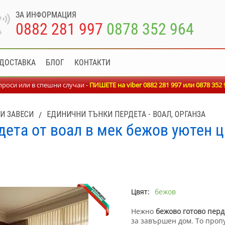
ЗА ИНФОРМАЦИЯ
0882 281 997
0878 352 964
ДОСТАВКА
БЛОГ
КОНТАКТИ
роси или в спешни случаи -
ПИШЕТЕ на viber 0882 281 997 или
0878 352 
И ЗАВЕСИ
/
ЕДИНИЧНИ ТЪНКИ ПЕРДЕТА - ВОАЛ, ОРГАНЗА
дета от воал в мек бежов уютен 
Цвят:
бежов
Нежно
бежово готово перд
за завършен дом. То проп