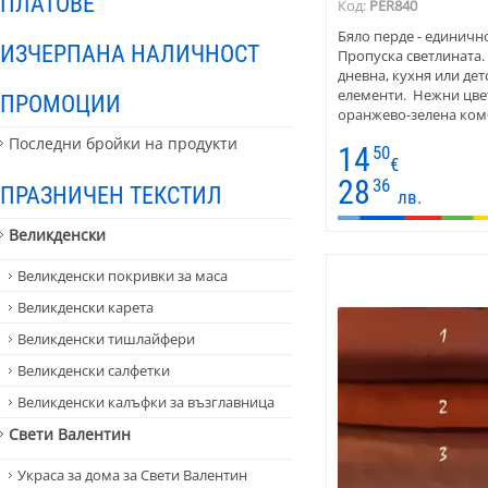
ПЛАТОВЕ
Код:
PER840
Бяло перде - единично
ИЗЧЕРПАНА НАЛИЧНОСТ
Пропуска светлината.
дневна, кухня или дет
елементи. Нежни цве
ПРОМОЦИИ
оранжево-зелена комб
Пердето е свежо. Ком
Последни бройки на продукти
14
50
дебели завеси в зелен
€
подобни покривки за 
28
36
ПРАЗНИЧЕН ТЕКСТИЛ
готови за окачване. Пр
лв.
Великденски
Великденски покривки за маса
Великденски карета
Великденски тишлайфери
Великденски салфетки
Великденски калъфки за възглавница
Свети Валентин
Украса за дома за Свети Валентин