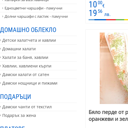
10
00
вас. Цената е на метъ
€
Едноцветни чаршафи - памучни
19
56
лв.
Долни чаршафи с ластик - памучни
ДОМАШНО ОБЛЕКЛО
Детски халатчета и хавлии
Домашни халати
Халати за баня, хавлии
Хавлии, хавлиени кърпи
Дамски халати от сатен
Дамски нощници и пижами
ПОДАРЪЦИ
Дамски чанти от текстил
Бяло перде от 
Подарък за жена
оранжеви и зел