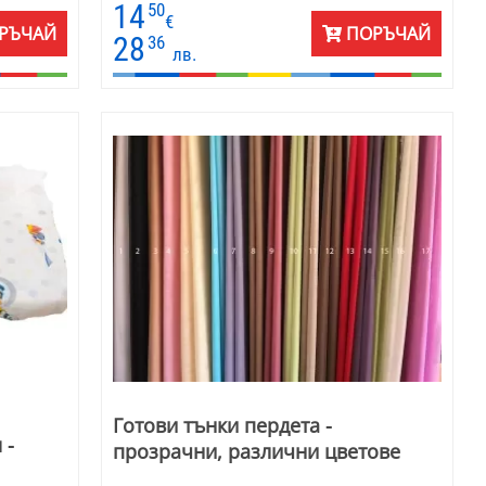
14
50
рат
€
РЪЧАЙ
ПОРЪЧАЙ
ма - о
28
36
лв.
 се
ивни
фициални
 перде
лично е
Готови тънки пердета -
 -
прозрачни, различни цветове