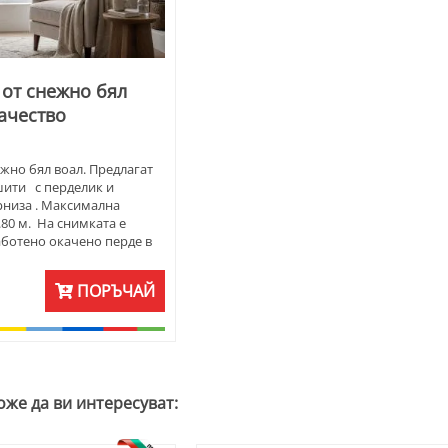
 от снежно бял
качество
ежно бял воал. Предлагат
шити с перделик и
рниза . Максимална
.80 м. На снимката е
ботено окачено перде в
р и плътни пердета,
 Цената е на метър готово
ПОРЪЧАЙ
оже да ви интересуват: