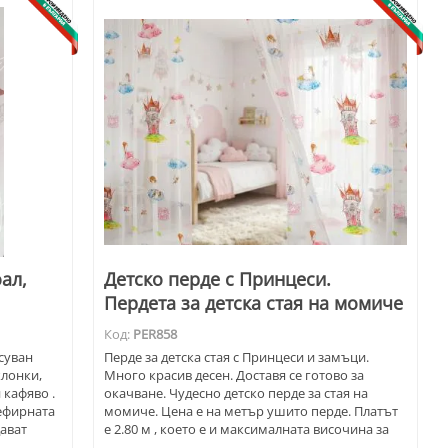
ал,
Детско перде с Принцеси.
Пердета за детска стая на момиче
Код:
PER858
суван
Перде за детска стая с Принцеси и замъци.
клонки,
Много красив десен. Доставя се готово за
 кафяво .
окачване. Чудесно детско перде за стая на
ефирната
момиче. Цена е на метър ушито перде. Платът
дават
е 2.80 м , което е и максималната височина за
товете на
пердето .