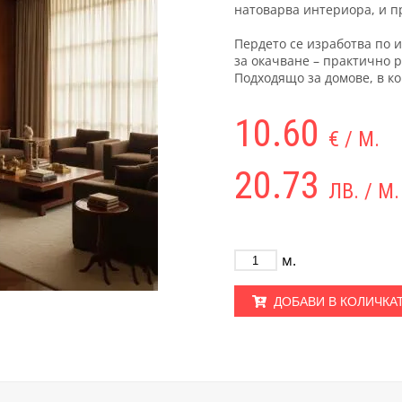
натоварва интериора, и п
Пердето се изработва по 
за окачване – практично р
Подходящо за домове, в ко
10.60
€ / М.
20.73
ЛВ. / М.
м.
ДОБАВИ В КОЛИЧКА