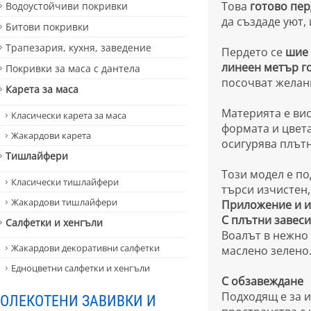
Това
готово пер
Водоустойчиви покривки
да създаде уют,
Битови покривки
Трапезария, кухня, заведение
Пердето се
шие 
линеен метър го
Покривки за маса с дантела
посочват желани
Карета за маса
Материята е вис
Класически карета за маса
формата и цвета
Жакардови карета
осигурява плътн
Тишлайфери
Този модел е по
Класически тишлайфери
търси изчистен,
Жакардови тишлайфери
Приложение и и
С плътни завеси
Салфетки и хенгъли
Воалът в нежно 
Жакардови декоративни салфетки
маслено зелено.
Едноцветни салфетки и хенгъли
С обзавеждане
Подходящ е за и
ОЛЕКОТЕНИ ЗАВИВКИ И