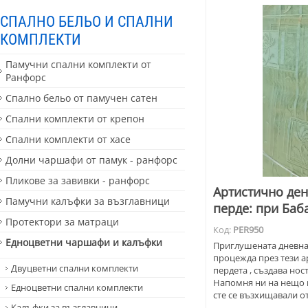
СПАЛНО БЕЛЬО И СПАЛНИ
КОМПЛЕКТИ
Памучни спални комплекти от
Ранфорс
Спално бельо от памучен сатен
Спални комплекти от крепон
Спални комплекти от хасе
Долни чаршафи от памук - ранфорс
Пликове за завивки - ранфорс
Артистично ден
Памучни калъфки за възглавници
перде: при Баб
Протектори за матраци
Код:
PER950
Едноцветни чаршафи и калъфки
Приглушената дневна 
процежда през тези а
Двуцветни спални комплекти
пердета , създава но
Напомня ни на нещо м
Едноцветни спални комплекти
сте се възхищавали о
наредбата у дома на Б
Калъфки за възглавници