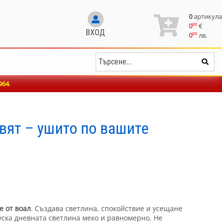
0
артикула
00
0
€
ВХОД
00
0
лв.
964
.
цвят – ушито по вашите
е от воал
. Създава светлина, спокойствие и усещане
уска дневната светлина меко и равномерно. Не