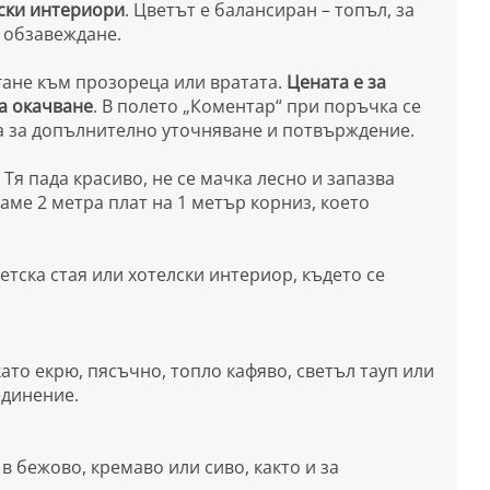
ски интериори
. Цветът е балансиран – топъл, за
е обзавеждане.
гане към прозореца или вратата.
Цената е за
а окачване
. В полето „Коментар“ при поръчка се
а за допълнително уточняване и потвърждение.
Тя пада красиво, не се мачка лесно и запазва
аме 2 метра плат на 1 метър корниз, което
детска стая или хотелски интериор, където се
ато екрю, пясъчно, топло кафяво, светъл тауп или
единение.
в бежово, кремаво или сиво, както и за