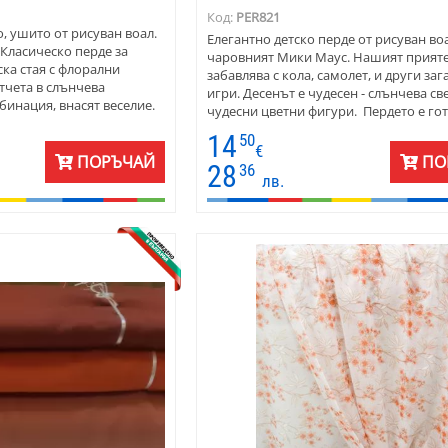
Код:
PER821
, ушито от рисуван воал.
Елегантно детско перде от рисуван воа
 Класическо перде за
чаровният Мики Маус. Нашият прияте
ска стая с флорални
забавлява с кола, самолет, и други за
тчета в слънчева
игри. Десенът е чудесен - слънчева св
инация, внасят веселие.
чудесни цветни фигури. Пердето е гот
бинира се прекрасно с
окачване в детската стая
14
50
о или оранжево, с
€
маса. Пердетата са
ПОРЪЧАЙ
ПО
28
36
едлагат се и на плат.
лв.