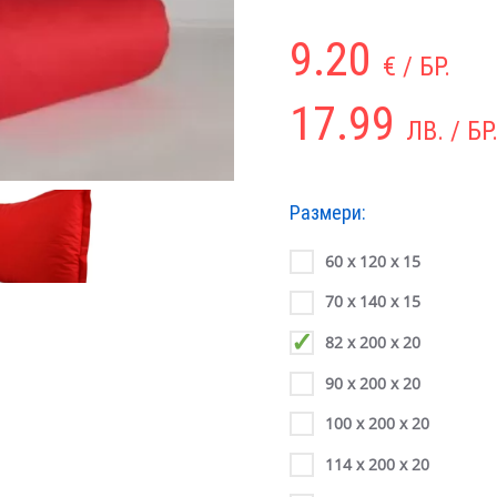
9.20
€ / БР.
17.99
ЛВ. / БР
Размери:
60 х 120 х 15
70 х 140 х 15
82 х 200 х 20
90 х 200 х 20
100 х 200 х 20
114 х 200 х 20