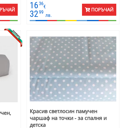
за завивки . Кафяво в различно оттенъци,
16
36
бежово, бяло, тъмно зелено и тъмно синьо.
€
РЪЧАЙ
ПОРЪЧАЙ
Комбинацията с мляко с кафе винаги носи
32
99
лв.
свежест в спалнята. Чаршафът е без ръбове.
Снимката е илюстрация.
Красив светлосин памучен
учен,
чаршаф на точки - за спалня и
детска