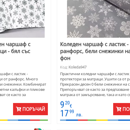
ен чаршаф с
Коледен чаршаф с ластик -
ци - бял със
ранфорс, бели снежинки на
фон
Код:
Koleda947
афи с ластик -
Практични коледни чаршафи с ластик 
и от ранфорс. Много
протектори за матраци. Ушити са от 
иви снежинки. Комбинират
Прекрасен десен 0 бели снежинки на си
ветни калъфки и пликове
Препоръчват се както за предпазване
ат се както за
матрака от замърсяване, така и като 
ка от замърсяване, така и
чаршаф. Осигурява защита от засичан
9
20
Осигурява защита от
повърхността на матрака.
€
ПОРЪЧАЙ
ПО
стта на матрака.
17
99
лв.