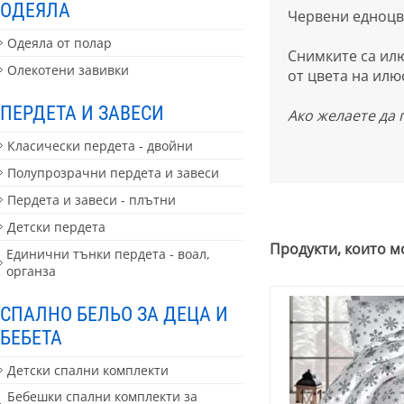
ОДЕЯЛА
Червени едноцве
Одеяла от полар
Снимките са илю
Олекотени завивки
от цвета на илю
ПЕРДЕТА И ЗАВЕСИ
Ако желаете да
Класически пердета - двойни
Полупрозрачни пердета и завеси
Пердета и завеси - плътни
Детски пердета
Продукти, които м
Единични тънки пердета - воал,
органза
СПАЛНО БЕЛЬО ЗА ДЕЦА И
БЕБЕТА
Детски спални комплекти
Бебешки спални комплекти за