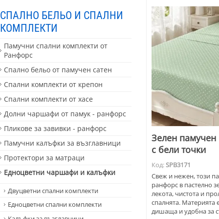
СПАЛНО БЕЛЬО И СПАЛНИ
КОМПЛЕКТИ
Памучни спални комплекти от
Ранфорс
Спално бельо от памучен сатен
Спални комплекти от крепон
Спални комплекти от хасе
Долни чаршафи от памук - ранфорс
Пликове за завивки - ранфорс
Зелен памучен
Памучни калъфки за възглавници
с бели точки
Протектори за матраци
Код:
SPB3171
Едноцветни чаршафи и калъфки
Свеж и нежен, този п
ранфорс в пастелно з
Двуцветни спални комплекти
лекота, чистота и пр
спалнята. Материята 
Едноцветни спални комплекти
дишаща и удобна за с
Калъфки за възглавници