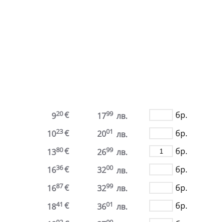
.
20
99
€
бр.
9
17
лв.
23
01
€
бр.
10
20
лв.
80
99
€
бр.
13
26
лв.
36
00
€
бр.
16
32
лв.
87
99
€
бр.
16
32
лв.
41
01
€
бр.
18
36
лв.