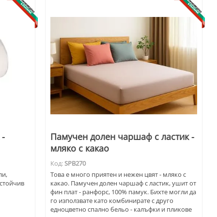
 -
Памучен долен чаршаф с ластик -
мляко с какао
Код:
SPB270
ли,
Това е много приятен и нежен цвят - мляко с
устойчив
какао. Памучен долен чаршаф с ластик, ушит от
фин плат - ранфорс, 100% памук. Бихте могли да
го използвате като комбинирате с друго
едноцветно спално бельо - калъфки и пликове