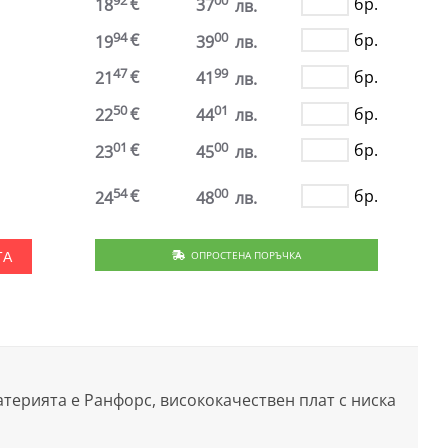
92
00
€
бр.
18
37
лв.
94
00
€
бр.
19
39
лв.
47
99
€
бр.
21
41
лв.
50
01
€
бр.
22
44
лв.
01
00
€
бр.
23
45
лв.
54
00
€
бр.
24
48
лв.
ОПРОСТЕНА ПОРЪЧКА
ТА
атерията е Ранфорс, висококачествен плат с ниска