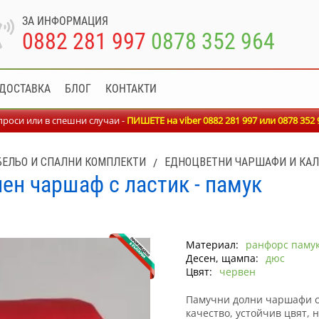
ЗА ИНФОРМАЦИЯ
0882 281 997
0878 352 964
ДОСТАВКА
БЛОГ
КОНТАКТИ
роси или в спешни случаи -
ПИШЕТЕ на viber 0882 281 997 или
0878 352 
БЕЛЬО И СПАЛНИ КОМПЛЕКТИ
/
ЕДНОЦВЕТНИ ЧАРШАФИ И КА
ен чаршаф с ластик - памук
Материал:
ранфорс паму
Десен, щампа:
дюс
Цвят:
червен
Памучни долни чаршафи с 
качество, устойчив цвят, 