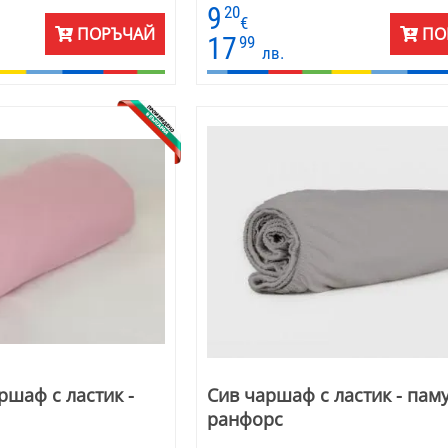
ични, винтидж, сканди и
9
20
€
ПОРЪЧАЙ
ПО
17
99
лв.
ршаф с ластик -
Сив чаршаф с ластик - пам
ранфорс