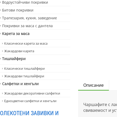
Водоустойчиви покривки
Битови покривки
Трапезария, кухня, заведение
Покривки за маса с дантела
Карета за маса
Класически карета за маса
Жакардови карета
Тишлайфери
Класически тишлайфери
Жакардови тишлайфери
Салфетки и хенгъли
Описание
Жакардови декоративни салфетки
Едноцветни салфетки и хенгъли
Чаршафите с лас
свиваемост и ус
ОЛЕКОТЕНИ ЗАВИВКИ И