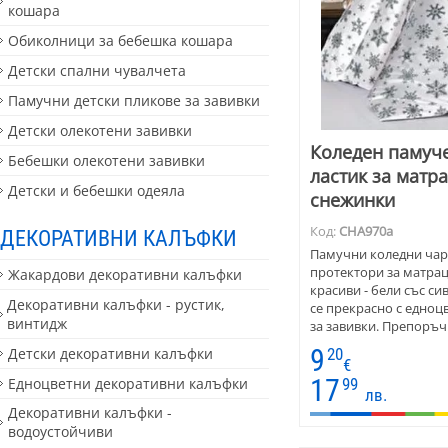
кошара
Обиколници за бебешка кошара
Детски спални чувалчета
Памучни детски пликове за завивки
Детски олекотени завивки
Коледен памуч
Бебешки олекотени завивки
ластик за матра
Детски и бебешки одеяла
снежинки
Код:
CHA970a
ДЕКОРАТИВНИ КАЛЪФКИ
Памучни коледни чарш
протектори за матрац
Жакардови декоративни калъфки
красиви - бели със с
Декоративни калъфки - рустик,
се прекрасно с едноц
винтидж
за завивки. Препоръчв
предпазване на матра
9
Детски декоративни калъфки
20
като спален чаршаф. 
€
засичане на повърхно
17
Едноцветни декоративни калъфки
99
лв.
Декоративни калъфки -
водоустойчиви