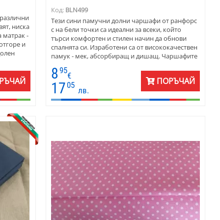
Код:
BLN499
 различни
Тези сини памучни долни чаршафи от ранфорс
вят, ниска
с на бели точки са идеални за всеки, който
 матрак -
търси комфортен и стилен начин да обнови
отгоре и
спалнята си. Изработени са от висококачествен
долен
памук - мек, абсорбиращ и дишащ. Чаршафите
не и
са с различни размери - изберете най-
8
95
подходящия за вашия матрак.
€
РЪЧАЙ
ПОРЪЧАЙ
17
05
лв.