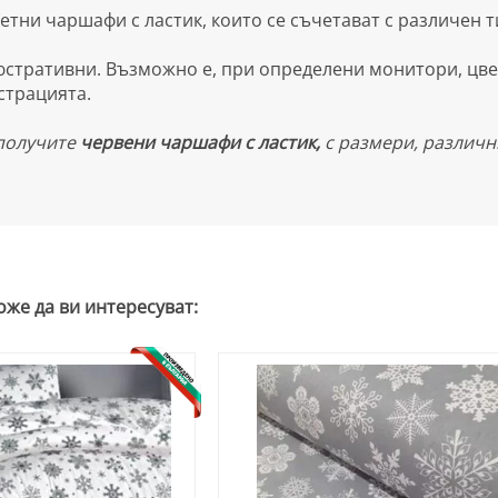
тни чаршафи с ластик, които се съчетават с различен т
стративни. Възможно е, при определени монитори, цвет
страцията.
 получите
червени чаршафи с ластик,
с размери, различни
оже да ви интересуват: