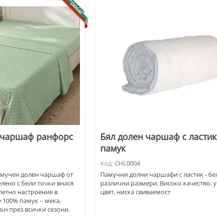
 чаршаф ранфорс
Бял долен чаршаф с ластик
памук
Код:
CHL0004
амучен долен чаршаф от
Памучни долни чаршафи с ластик - бе
елено с бели точки внася
различни размери. Високо качество, 
олетно настроение в
цвят, ниска свиваемост
е 100% памук – мека,
ън през всички сезони.