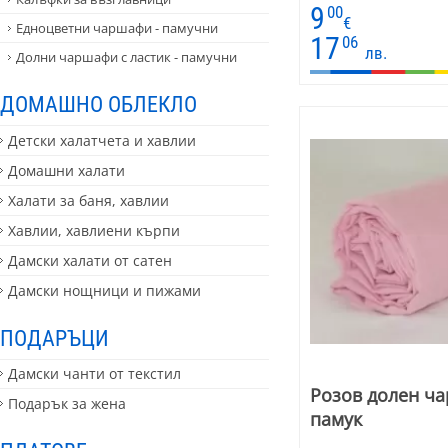
Подходящ е за романт
9
00
светли интериори.
€
Едноцветни чаршафи - памучни
17
06
лв.
Долни чаршафи с ластик - памучни
ДОМАШНО ОБЛЕКЛО
Детски халатчета и хавлии
Домашни халати
Халати за баня, хавлии
Хавлии, хавлиени кърпи
Дамски халати от сатен
Дамски нощници и пижами
ПОДАРЪЦИ
Дамски чанти от текстил
Розов долен ча
Подарък за жена
памук