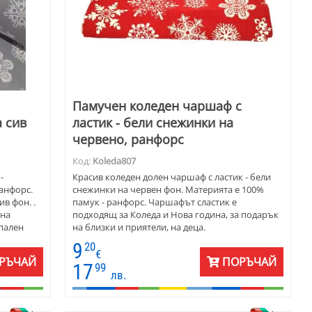
Памучен коледен чаршаф с
 сив
ластик - бели снежинки на
червено, ранфорс
Код:
Koleda807
-
Красив коледен долен чаршаф с ластик - бели
ранфорс.
снежинки на червен фон. Материята е 100%
в фон. .
памук - ранфорс. Чаршафът сластик е
 на
подходящ за Коледа и Нова година, за подарък
спален
на близки и приятели, на деца.
е на
9
20
€
РЪЧАЙ
ПОРЪЧАЙ
17
99
лв.