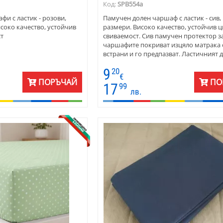
Код:
SPB554a
и с ластик - розови,
Памучен долен чаршаф с ластик - сив,
соко качество, устойчив
размери. Високо качество, устойчив ц
ст
свиваемост. Сив памучен протектор за
чаршафите покриват изцяло матрака 
встрани и го предпазват. Ластичният 
подгъв придържа от хлъзгане, свлича
9
20
разместване.
€
ПОРЪЧАЙ
ПО
17
99
лв.