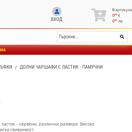
0
артикула
00
0
€
ВХОД
00
0
лв.
964
.
ЛЪФКИ
/
ДОЛНИ ЧАРШАФИ С ЛАСТИК - ПАМУЧНИ
к
ластик - червени, различни размери. Високо
ниска свиваемост