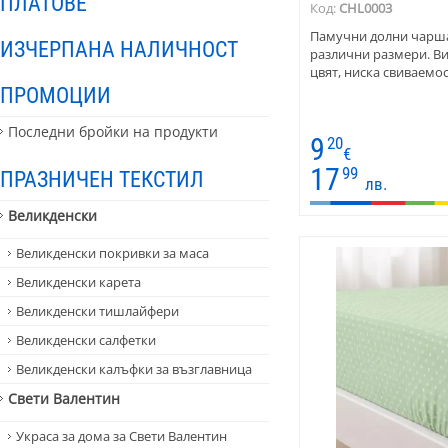
ПЛАТОВЕ
Код:
CHL0003
Памучни долни чаршаф
ИЗЧЕРПАНА НАЛИЧНОСТ
различни размери. Ви
цвят, ниска свиваемо
ПРОМОЦИИ
Последни бройки на продукти
9
20
€
17
99
ПРАЗНИЧЕН ТЕКСТИЛ
лв.
Великденски
Великденски покривки за маса
Великденски карета
Великденски тишлайфери
Великденски салфетки
Великденски калъфки за възглавница
Свети Валентин
Украса за дома за Свети Валентин