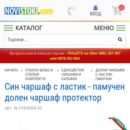
0
ВХОД
КАТАЛОГ
МЕНЮ
Въпроси или в спешни случаи -
ПИШЕТЕ на viber 0882 281 997
или
0878 352 964
.
НАЧАЛО
/
СПАЛНО БЕЛЬО И
/
ЕДНОЦВЕТНИ
/
ДОЛНИ ЧАРШАФИ
СПАЛНИ
ЧАРШАФИ И
С ЛАСТИК -
КОМПЛЕКТИ
КАЛЪФКИ
ПАМУЧНИ
Син чаршаф с ластик - памучен
долен чаршаф протектор
арт. № CHL0004-05