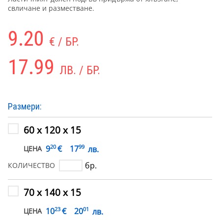
свличане и разместване.
9.20
€ / БР.
17.99
ЛВ. / БР.
Размери:
60 х 120 х 15
20
99
€
9
17
лв.
ЦЕНА
бр.
КОЛИЧЕСТВО
70 х 140 х 15
23
01
€
10
20
лв.
ЦЕНА