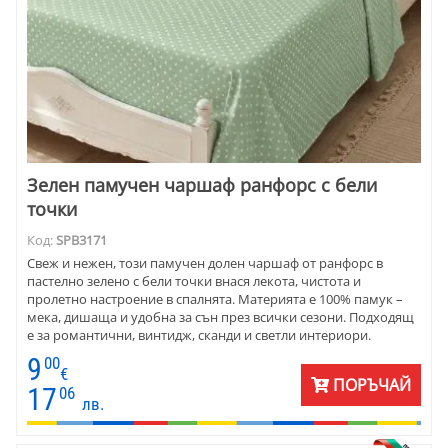
Зелен памучен чаршаф ранфорс с бели
точки
Код:
SPB3171
Свеж и нежен, този памучен долен чаршаф от ранфорс в
пастелно зелено с бели точки внася лекота, чистота и
пролетно настроение в спалнята. Материята е 100% памук –
мека, дишаща и удобна за сън през всички сезони. Подходящ
е за романтични, винтидж, сканди и светли интериори.
9
00
€
ПОРЪЧАЙ
17
06
лв.