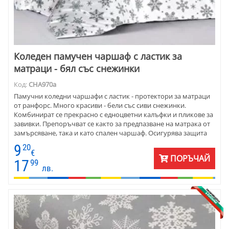
Коледен памучен чаршаф с ластик за
матраци - бял със снежинки
Код:
CHA970a
Памучни коледни чаршафи с ластик - протектори за матраци
от ранфорс. Много красиви - бели със сиви снежинки.
Комбинират се прекрасно с едноцветни калъфки и пликове за
завивки. Препоръчват се както за предпазване на матрака от
замърсяване, така и като спален чаршаф. Осигурява защита
от засичане на повърхността на матрака.
9
20
€
ПОРЪЧАЙ
17
99
лв.