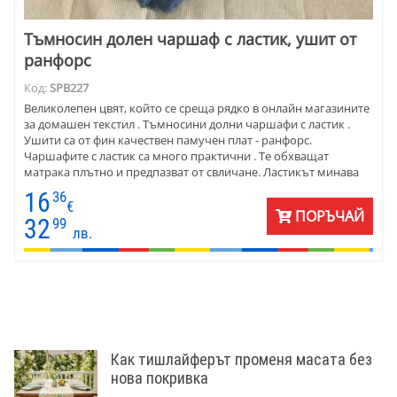
Тъмносин долен чаршаф с ластик, ушит от
ранфорс
Код:
SPB227
Великолепен цвят, който се среща рядко в онлайн магазините
за домашен текстил . Тъмносини долни чаршафи с ластик .
Ушити са от фин качествен памучен плат - ранфорс.
Чаршафите с ластик са много практични . Те обхващат
матрака плътно и предпазват от свличане. Ластикът минава
под долния край на матрака, и го изпъва.
16
36
€
ПОРЪЧАЙ
32
99
лв.
Как тишлайферът променя масата без
нова покривка