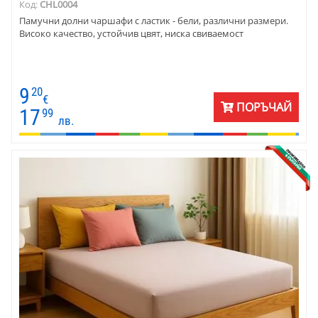
Код:
CHL0004
Памучни долни чаршафи с ластик - бели, различни размери.
Високо качество, устойчив цвят, ниска свиваемост
9
20
€
ПОРЪЧАЙ
17
99
лв.