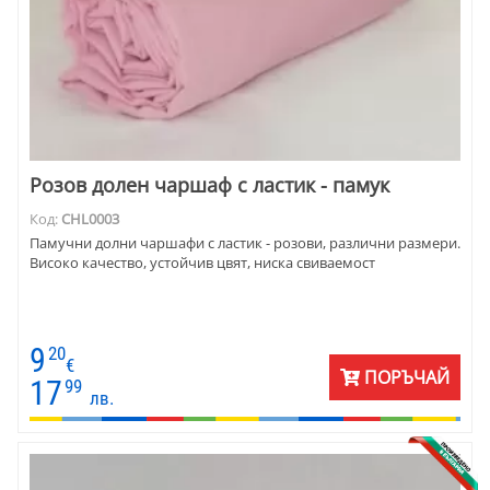
Розов долен чаршаф с ластик - памук
Код:
CHL0003
Памучни долни чаршафи с ластик - розови, различни размери.
Високо качество, устойчив цвят, ниска свиваемост
9
20
€
ПОРЪЧАЙ
17
99
лв.