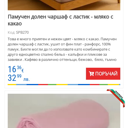
Памучен долен чаршаф с ластик - мляко с
какао
Код:
SPB270
Това е много приятен и нежен цвят - мляко с какао. Памучен
долен чаршаф с ластик, ушит от фин плат - ранфорс, 100%
памук. Бихте могли да го използвате като комбинирате с
друго едноцветно спално бельо - калъфки и пликове за
завивки . Кафяво в различно оттенъци, бежово, бяло, тъмно
зелено и тъмно синьо. Комбинацията с мляко с кафе винаги
16
36
носи свежест в спалнята. Чаршафът е без ръбове. Снимката е
€
ПОРЪЧАЙ
илюстрация.
32
99
лв.