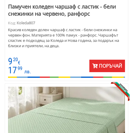
Памучен коледен чаршаф с ластик - бели
снежинки на червено, ранфорс
Код:
Koleda807
Красив коледен долен чаршаф с ластик - бели снежинки на
червен фон. Материята е 100% памук - ранфорс. Чаршафът
сластик е подходящ за Коледа и Нова година, за подарък на
близки и приятели, на деца.
9
20
€
ПОРЪЧАЙ
17
99
лв.