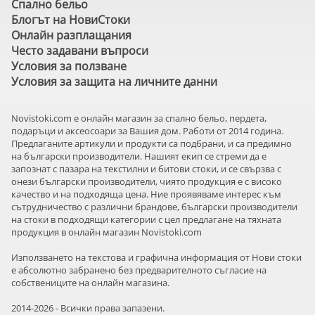
Спално бельо
Блогът на НовиСтоки
Онлайн разплащания
Често задавани въпроси
Условия за ползване
Условия за защита на личните данни
Novistoki.com e онлайн магазин за спално бельо, пердета,
подаръци и аксеосоари за Вашия дом. Работи от 2014 година.
Предлаганите артикули и продукти са подбрани, и са предимно
на български производители. Нашият екип се стреми да е
запознат с пазара на текстилни и битови стоки, и се свързва с
онези български производители, чиято продукция е с високо
качество и на подходяща цена. Ние проявяваме интерес към
сътрудничество с различни брандове, български производители
на стоки в подходящи категории с цел предлагане на тяхната
продукция в онлайн магазин Novistoki.com
Използването на текстова и графична информация от Нови стоки
е абсолютно забранено без предварителното съгласие на
собствениците на онлайн магазина.
2014-2026 - Всички права запазени.