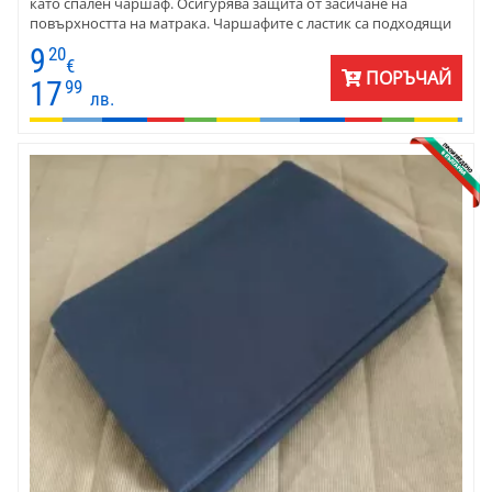
като спален чаршаф. Осигурява защита от засичане на
повърхността на матрака. Чаршафите с ластик са подходящи
и при малки деца, възрастни, както и за комфорт при сън. Не
9
20
се набират.
€
ПОРЪЧАЙ
17
99
лв.