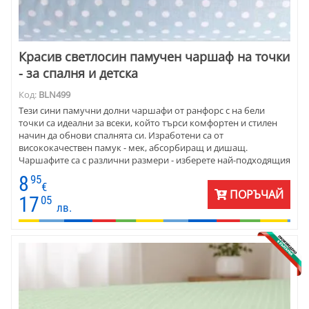
Красив светлосин памучен чаршаф на точки
- за спалня и детска
Код:
BLN499
Тези сини памучни долни чаршафи от ранфорс с на бели
точки са идеални за всеки, който търси комфортен и стилен
начин да обнови спалнята си. Изработени са от
висококачествен памук - мек, абсорбиращ и дишащ.
Чаршафите са с различни размери - изберете най-подходящия
за вашия матрак.
8
95
€
ПОРЪЧАЙ
17
05
лв.