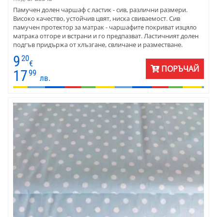
Памучен долен чаршаф с ластик - сив, различни размери.
Високо качество, устойчив цвят, ниска свиваемост. Сив
памучен протектор за матрак - чаршафите покриват изцяло
матрака отгоре и встрани и го предпазват. Ластичният долен
подгъв придържа от хлъзгане, свличане и разместване.
9
20
€
ПОРЪЧАЙ
17
99
лв.