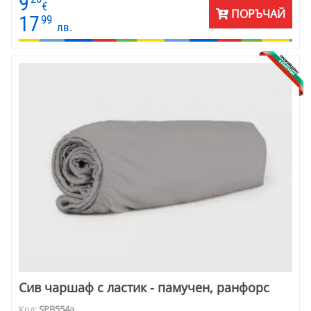
9
€
ПОРЪЧАЙ
17
99
лв.
Сив чаршаф с ластик - памучен, ранфорс
Код:
SPB554a