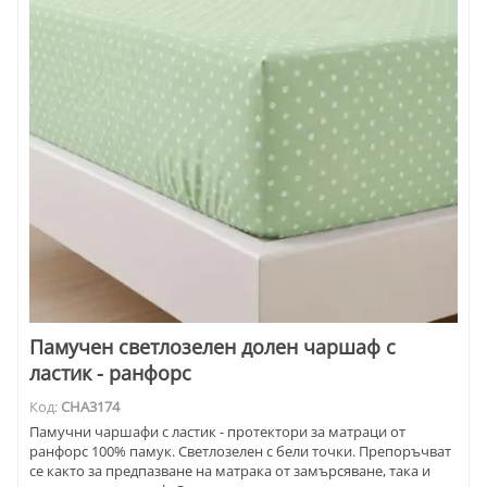
Памучен светлозелен долен чаршаф с
ластик - ранфорс
Код:
CHA3174
Памучни чаршафи с ластик - протектори за матраци от
ранфорс 100% памук. Светлозелен с бели точки. Препоръчват
се както за предпазване на матрака от замърсяване, така и