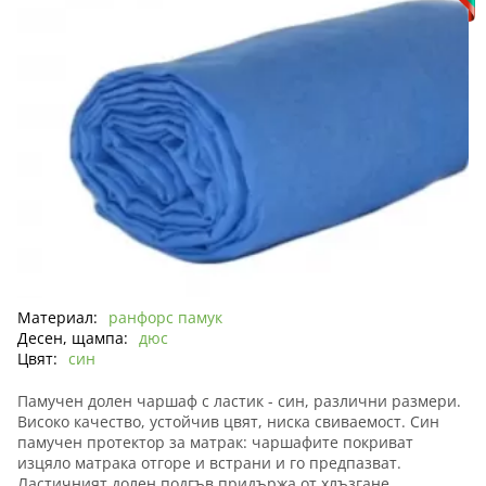
Материал:
ранфорс памук
Десен, щампа:
дюс
Цвят:
син
Памучен долен чаршаф с ластик - син, различни размери.
Високо качество, устойчив цвят, ниска свиваемост. Син
памучен протектор за матрак: чаршафите покриват
изцяло матрака отгоре и встрани и го предпазват.
Ластичният долен подгъв придържа от хлъзгане,