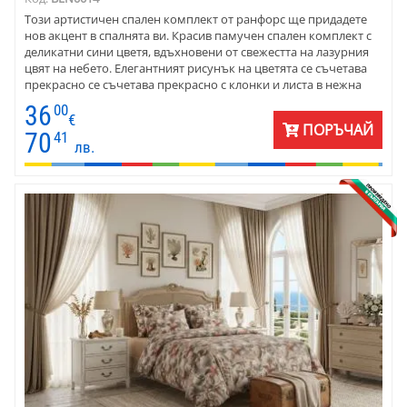
Този артистичен спален комплект от ранфорс ще придадете
нов акцент в спалнята ви. Красив памучен спален комплект с
деликатни сини цветя, вдъхновени от свежестта на лазурния
цвят на небето. Елегантният рисунък на цветята се съчетава
прекрасно се съчетава прекрасно с клонки и листа в нежна
млечносива гама. Създава се усещане за уют и отпускане.
36
00
€
ПОРЪЧАЙ
70
41
лв.