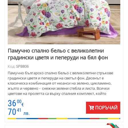
Памучно спално бельо с великолепни
градински цветя и пеперуди на бял фон
Код:
SPB806
Памучно българско спално бельо с великолепни стръкове
градински цветя и пеперуди на светъл фон. Десенът е
класическа комбинация от нюанси на зелено, цикламено,
жълто и червено - снежни зелени стебла и листа. Всички
цветове на пролетта са върху спалния комплект, който
предлагаме. Комбинирайте го с подходящи едноцветни
36
00
калъфки за възглавници и чаршафи.
€
ПОРЪЧАЙ
70
41
лв.