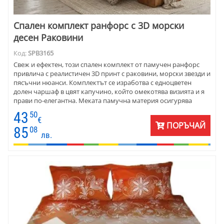
Спален комплект ранфорс с 3D морски
десен Раковини
Код:
SPB3165
Свеж и ефектен, този спален комплект от памучен ранфорс
привлича с реалистичен 3D принт с раковини, морски звезди и
пясъчни нюанси. Комплектът се изработва с едноцветен
долен чаршаф в цвят капучино, който омекотява визията и я
прави по-елегантна. Меката памучна материя осигурява
комфорт през всички сезони.
43
50
€
ПОРЪЧАЙ
85
08
лв.