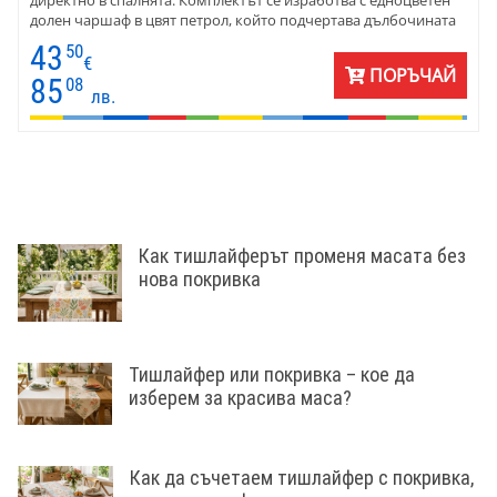
директно в спалнята. Комплектът се изработва с едноцветен
долен чаршаф в цвят петрол, който подчертава дълбочината
на десена. Меката памучна материя осигурява комфорт през
43
50
всички сезони.
€
ПОРЪЧАЙ
85
08
лв.
Как тишлайферът променя масата без
нова покривка
Тишлайфер или покривка – кое да
изберем за красива маса?
Как да съчетаем тишлайфер с покривка,