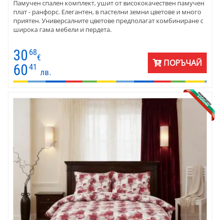
Памучен спален комплект, ушит от висококачествен памучен
плат - ранфорс. Елегантен, в пастелни земни цветове и много
приятен. Универсалните цветове предполагат комбиниране с
широка гама мебели и пердета.
30
68
€
ПОРЪЧАЙ
60
41
лв.