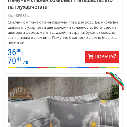
Памучен спален комплект Пътешествието
на глухарчетата
Код:
SPB834a
Спален комплект от фин памучен плат, ранфорс. Великолепна
щампа с глухарчета в две различни тоналности. Богатство на
цветове и форми, мечти за далечни страни, букет от емоции
се настанява в спалнята. Памучно българско спално бельо за
ценители.
36
00
€
ПОРЪЧАЙ
70
41
лв.