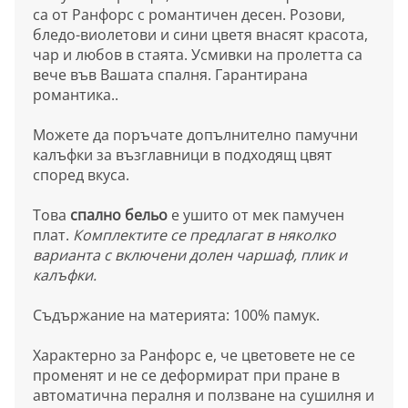
са от Ранфорс с романтичен десен. Розови,
бледо-виолетови и сини цветя внасят красота,
чар и любов в стаята. Усмивки на пролетта са
вече във Вашата спалня. Гарантирана
романтика..
Можете да поръчате допълнително памучни
калъфки за възглавници в подходящ цвят
според вкуса.
Това
спално бельо
е ушито от мек памучен
плат.
Комплектите се предлагат в няколко
варианта с включени долен чаршаф, плик и
калъфки.
Съдържание на материята: 100% памук.
Характерно за Ранфорс е, че цветовете не се
променят и не се деформират при пране в
автоматична пералня и ползване на сушилня и