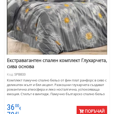
Екстравагантен спален комплект Глухарчета,
сива основа
Код:
SPB833
Комплект памучно спално бельо от фин плат ранфорс в сиво с
деликатен жълт и бял акцент. Разкошни глухарчета създават
романтична атмосфера и леко носталгична, успокояваща
емоция. Стилът е винтидж. Памучно българско спално бельо
36
00
€
ПОРЪЧАЙ
41