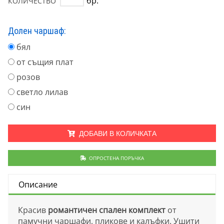
бр.
КОЛИЧЕСТВО
Долен чаршаф:
бял
от същия плат
розов
светло лилав
син
ДОБАВИ В КОЛИЧКАТА
ОПРОСТЕНА ПОРЪЧКА
Описание
Красив
романтичен спален комплект
от
памучни чаршафи, пликове и калъфки. Ушити