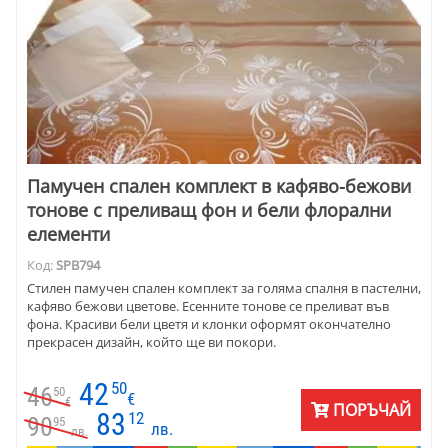
Памучен спален комплект в кафяво-бежови
тонове с преливащ фон и бели флорални
елементи
Код:
SPB794
Стилен памучен спален комплект за голяма спалня в пастелни,
кафяво бежови цветове. Есенните тонове се преливат във
фона. Красиви бели цветя и клонки оформят окончателно
прекрасен дизайн, който ще ви покори.
42
50
46
50
€
€
ПОРЪЧАЙ
83
12
90
95
лв.
лв.