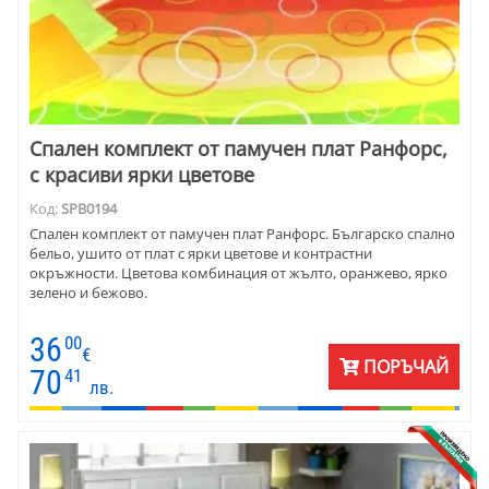
Спален комплект от памучен плат Ранфорс,
с красиви ярки цветове
Код:
SPB0194
Спален комплект от памучен плат Ранфорс. Българско спално
бельо, ушито от плат с ярки цветове и контрастни
окръжности. Цветова комбинация от жълто, оранжево, ярко
зелено и бежово.
36
00
€
ПОРЪЧАЙ
70
41
лв.