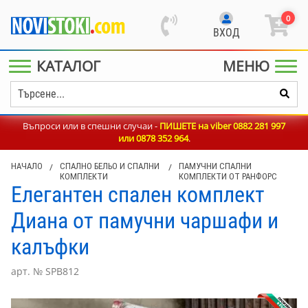
0
ВХОД
КАТАЛОГ
МЕНЮ
Въпроси или в спешни случаи -
ПИШЕТЕ на viber 0882 281 997
или
0878 352 964
.
НАЧАЛО
/
СПАЛНО БЕЛЬО И СПАЛНИ
/
ПАМУЧНИ СПАЛНИ
КОМПЛЕКТИ
КОМПЛЕКТИ ОТ РАНФОРС
Елегантен спален комплект
Диана от памучни чаршафи и
калъфки
арт. № SPB812