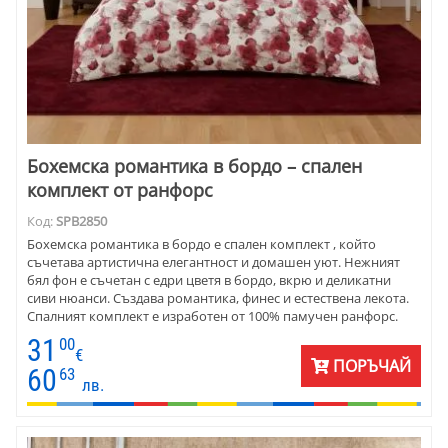
Бохемска романтика в бордо – спален
комплект от ранфорс
Код:
SPB2850
Бохемска романтика в бордо е спален комплект , който
съчетава артистична елегантност и домашен уют. Нежният
бял фон е съчетан с едри цветя в бордо, вкрю и деликатни
сиви нюанси. Създава романтика, финес и естествена лекота.
Спалният комплект е изработен от 100% памучен ранфорс.
Материята е дишаща, мека и издръжлива, подходяща за
31
00
целогодишна употреба. Предлага се в разнообразни размери
€
ПОРЪЧАЙ
и комбинации, така че да е подходяща за всяка спалня.
60
63
лв.
Бохемска романтика в бордо е избор за хора, които ценят
стилния дизайн, качеството и спокойствието в дома.