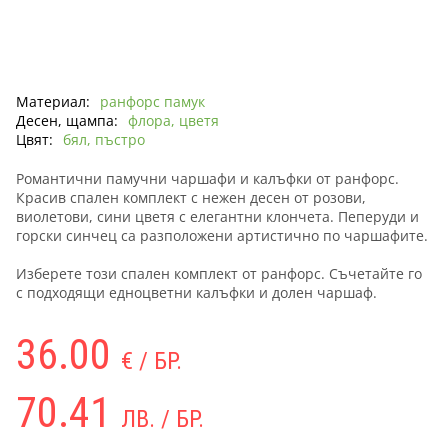
Материал:
ранфорс памук
Десен, щампа:
флора, цветя
Цвят:
бял, пъстро
Романтични памучни чаршафи и калъфки от ранфорс.
Красив спален комплект с нежен десен от розови,
виолетови, сини цветя с елегантни клончета. Пеперуди и
горски синчец са разположени артистично по чаршафите.
Изберете този спален комплект от ранфорс. Съчетайте го
с подходящи едноцветни калъфки и долен чаршаф.
36.00
€ / БР.
70.41
ЛВ. / БР.