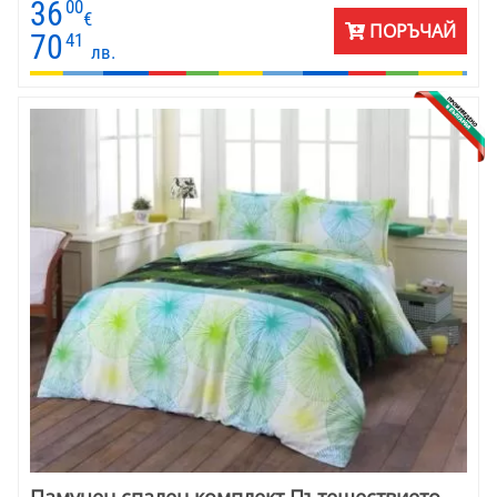
36
00
€
ПОРЪЧАЙ
70
41
лв.