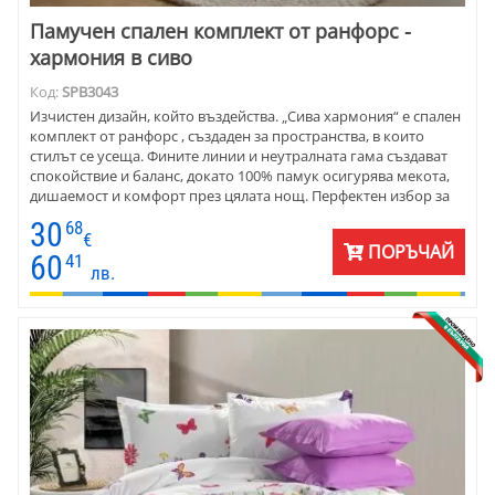
Памучен спален комплект от ранфорс -
хармония в сиво
Код:
SPB3043
Изчистен дизайн, който въздейства. „Сива хармония“ е спален
комплект от ранфорс , създаден за пространства, в които
стилът се усеща. Фините линии и неутралната гама създават
спокойствие и баланс, докато 100% памук осигурява мекота,
дишаемост и комфорт през цялата нощ. Перфектен избор за
дом с усещане за ред и естетика.
30
68
€
ПОРЪЧАЙ
60
41
лв.