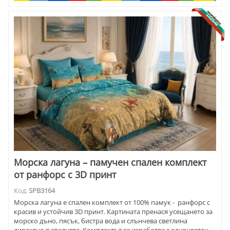
Морска лагуна – памучен спален комплект
от ранфорс с 3D принт
Код:
SPB3164
Морска лагуна е спален комплект от 100% памук - ранфорс с
красив и устойчив 3D принт. Картината пренася усещането за
морско дъно, пясък, бистра вода и слънчева светлина