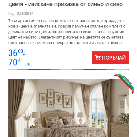
цветя - изискана приказка от синьо и сиво
Код:
BLN0014
Този артистичен спален комплект от ранфорс ще придадете
нов акцент в спалнята ви. Красив памучен спален комплект с
деликатни сини цветя, вдъхновени от свежестта на лазурния
цвят на небето. Елегантният рисунък на цветята се съчетава
прекрасно се съчетава прекрасно с клонки и листа в нежна
млечносива гама. Създава се усещане за уют и отпускане.
36
00
€
ПОРЪЧАЙ
70
41
лв.