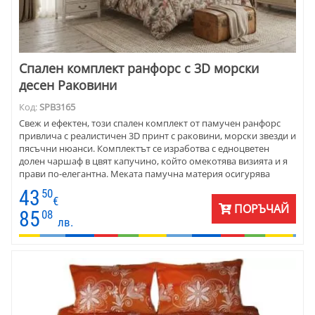
Спален комплект ранфорс с 3D морски
десен Раковини
Код:
SPB3165
Свеж и ефектен, този спален комплект от памучен ранфорс
привлича с реалистичен 3D принт с раковини, морски звезди и
пясъчни нюанси. Комплектът се изработва с едноцветен
долен чаршаф в цвят капучино, който омекотява визията и я
прави по-елегантна. Меката памучна материя осигурява
комфорт през всички сезони.
43
50
€
ПОРЪЧАЙ
85
08
лв.