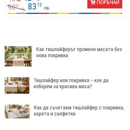
ПОРЪЧАЙ
83
12
90
95
лв.
лв.
Как тишлайферът променя масата без
нова покривка
Тишлайфер или покривка – кое да
изберем за красива маса?
Как да съчетаем тишлайфер с покривка,
карета и салфетки