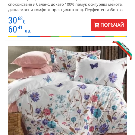
спокойствие и баланс, докато 100% памук осигурява мекота,
дишаемост и комфорт през цялата нощ. Перфектен избор за
дом с усещане за ред и естетика.
30
68
€
ПОРЪЧАЙ
60
41
лв.