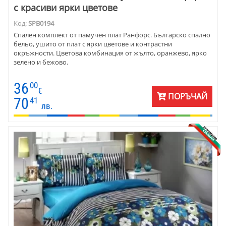
с красиви ярки цветове
Код:
SPB0194
Спален комплект от памучен плат Ранфорс. Българско спално
бельо, ушито от плат с ярки цветове и контрастни
окръжности. Цветова комбинация от жълто, оранжево, ярко
зелено и бежово.
36
00
€
ПОРЪЧАЙ
70
41
лв.