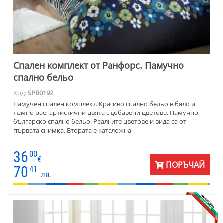
Спален комплект от Ранфорс. Памучно
спално бельо
Код:
SPB0192
Памучен спален комплект. Красиво спално бельо в бяло и
тъмно рае, артистични цвята с добавени цветове. Памучно
българско спално бельо. Реалните цветове и вида са от
първата снимка. Втората е каталожна
36
00
€
ПОРЪЧАЙ
70
41
лв.