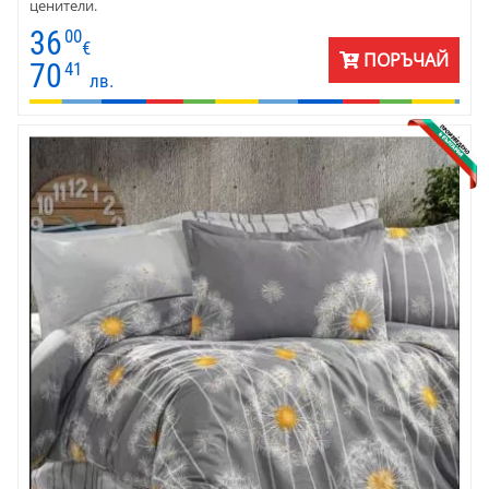
ценители.
36
00
€
ПОРЪЧАЙ
70
41
лв.