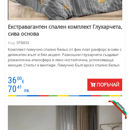
Екстравагантен спален комплект Глухарчета,
сива основа
Код:
SPB833
Комплект памучно спално бельо от фин плат ранфорс в сиво с
деликатен жълт и бял акцент. Разкошни глухарчета създават
романтична атмосфера и леко носталгична, успокояваща
емоция. Стилът е винтидж. Памучно българско спално бельо
36
00
€
ПОРЪЧАЙ
70
41
лв.