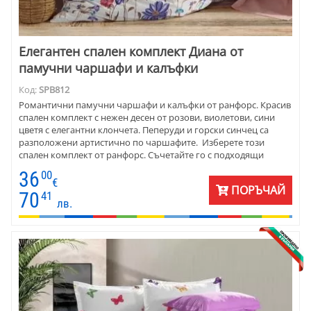
Елегантен спален комплект Диана от
памучни чаршафи и калъфки
Код:
SPB812
Романтични памучни чаршафи и калъфки от ранфорс. Красив
спален комплект с нежен десен от розови, виолетови, сини
цветя с елегантни клончета. Пеперуди и горски синчец са
разположени артистично по чаршафите. Изберете този
спален комплект от ранфорс. Съчетайте го с подходящи
едноцветни калъфки и долен чаршаф.
36
00
€
ПОРЪЧАЙ
70
41
лв.