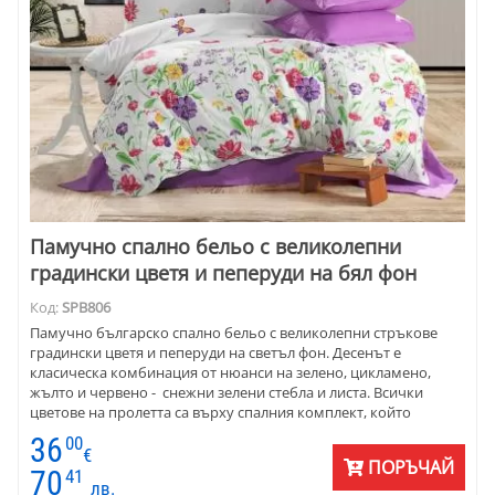
Памучно спално бельо с великолепни
градински цветя и пеперуди на бял фон
Код:
SPB806
Памучно българско спално бельо с великолепни стръкове
градински цветя и пеперуди на светъл фон. Десенът е
класическа комбинация от нюанси на зелено, цикламено,
жълто и червено - снежни зелени стебла и листа. Всички
цветове на пролетта са върху спалния комплект, който
предлагаме. Комбинирайте го с подходящи едноцветни
36
00
калъфки за възглавници и чаршафи.
€
ПОРЪЧАЙ
70
41
лв.