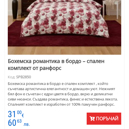
Бохемска романтика в бордо – спален
комплект от ранфорс
Код:
SPB2850
Бохемска романтика в бордо е спален комплект , който
съчетава артистична елегантност и домашен уют. Нежният
бял фон е съчетан с едри цветя в бордо, вкрю и деликатни
сиви нюанси. Създава романтика, финес и естествена лекота.
Спалният комплект е изработен от 100% памучен ранфорс.
Материята е дишаща, мека и издръжлива, подходяща за
31
00
целогодишна употреба. Предлага се в разнообразни размери
€
ПОРЪЧАЙ
и комбинации, така че да е подходяща за всяка спалня.
60
63
лв.
Бохемска романтика в бордо е избор за хора, които ценят