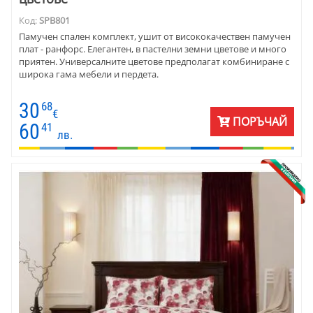
Код:
SPB801
Памучен спален комплект, ушит от висококачествен памучен
плат - ранфорс. Елегантен, в пастелни земни цветове и много
приятен. Универсалните цветове предполагат комбиниране с
широка гама мебели и пердета.
30
68
€
ПОРЪЧАЙ
60
41
лв.