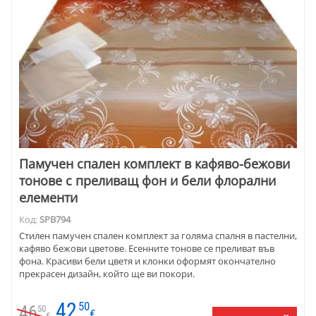
Памучен спален комплект в кафяво-бежови
тонове с преливащ фон и бели флорални
елементи
Код:
SPB794
Стилен памучен спален комплект за голяма спалня в пастелни,
кафяво бежови цветове. Есенните тонове се преливат във
фона. Красиви бели цветя и клонки оформят окончателно
прекрасен дизайн, който ще ви покори.
42
50
46
50
€
€