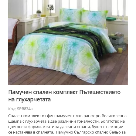
Памучен спален комплект Пътешествието
на глухарчетата
Код:
SPB834a
Спален комплект от фин памучен плат, ранфорс. Великолепна
щампа с глухарчета в две различни тоналности. Богатство на
цветове и форми, мечти за далечни страни, букет от емоции
се настанява в спалнята. Памучно българско спално бельо за