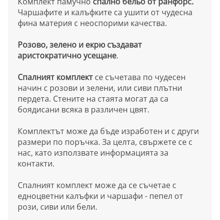
Комплект памучно
спално бельо от ранфорс.
Чаршафите и калъфките са ушити от чудесна
фина материя с неоспорими качества.
Розово, зелено и екрю създават
аристократично усещане
.
Спалният комплект
се съчетава по чудесен
начин с розови и зелени, или сиви плътни
пердета. Стените на стаята могат да са
боядисани всяка в различен цвят.
Комплектът може да бъде изработен и с други
размери по поръчка. За целта, свържете се с
нас, като използвате информацията за
контакти.
Спалният комплект може да се съчетае с
едноцветни калъфки и чаршафи - пепел от
рози, сиви или бели.