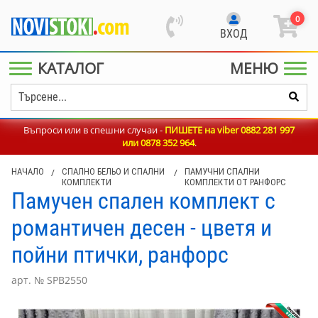
0
ВХОД
КАТАЛОГ
МЕНЮ
Въпроси или в спешни случаи -
ПИШЕТЕ на viber 0882 281 997
или
0878 352 964
.
НАЧАЛО
/
СПАЛНО БЕЛЬО И СПАЛНИ
/
ПАМУЧНИ СПАЛНИ
КОМПЛЕКТИ
КОМПЛЕКТИ ОТ РАНФОРС
Памучен спален комплект с
романтичен десен - цветя и
пойни птички, ранфорс
арт. № SPB2550