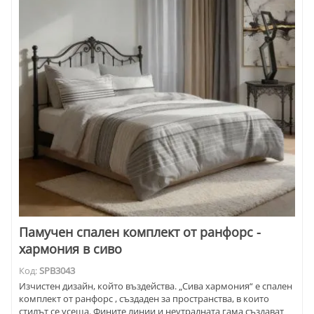
Памучен спален комплект от ранфорс -
хармония в сиво
Код:
SPB3043
Изчистен дизайн, който въздейства. „Сива хармония“ е спален
комплект от ранфорс , създаден за пространства, в които
стилът се усеща. Фините линии и неутралната гама създават