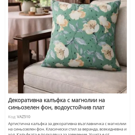
Декоративна калъфка с магнолии на
синьозелен фон, водоустойчив плат
Код:
VAZ510
Артистична калъфка за декоративна възглавничка с магнолии
на синьозелен фон. Класически стил за веранда, всекидневна и
хол. Калъфката е подходяща за заведение. Ушита е от