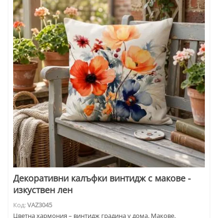
Декоративни калъфки винтидж с макове -
изкуствен лен
Код:
VAZ3045
Цветна хармония – винтидж градина у дома. Макове.