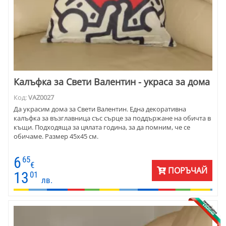
Калъфка за Свети Валентин - украса за дома
Код:
VAZ0027
Да украсим дома за Свети Валентин. Една декоративна
калъфка за възглавница със сърце за поддържане на обичта в
къщи. Подходяща за цялата година, за да помним, че се
обичаме. Размер 45х45 см.
6
65
€
ПОРЪЧАЙ
13
01
лв.