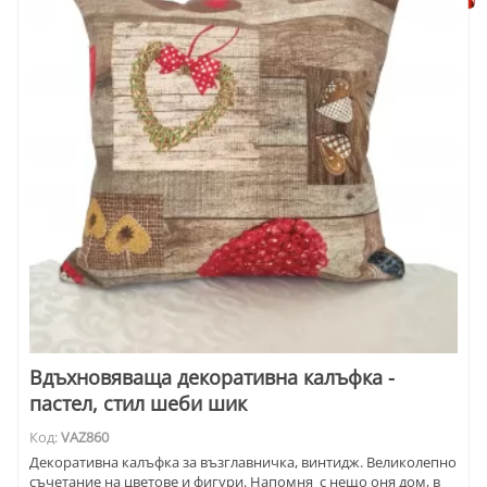
Вдъхновяваща декоративна калъфка -
пастел, стил шеби шик
Код:
VAZ860
Декоративна калъфка за възглавничка, винтидж. Великолепно
съчетание на цветове и фигури. Напомня с нещо оня дом, в