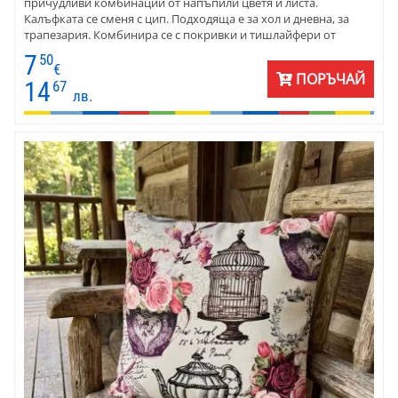
причудливи комбинации от напъпили цветя и листа.
Калъфката се сменя с цип. Подходяща е за хол и дневна, за
трапезария. Комбинира се с покривки и тишлайфери от
същия плат.
7
50
€
ПОРЪЧАЙ
14
67
лв.