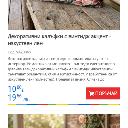
Декоративни калъфки с винтидж акцент -
изкуствен лен
Код:
VAZ3046
Декоративни калъфки с винтидж и романтика за уютен
интериор. Романтика от миналото – винтидж елегантност в
детайла Тези декоративни калъфки с винтидж илюстрации
съчетават романтика, стил и артистичност. Изработени са от
изкуствен лен (полиестер). Предлагат визия, близка до
естествените материи, с лесна поддръжка и издръжливост.
10
00
Размер 45х45 см, едностранен дизайн и дискретен цип за
€
ПОРЪЧАЙ
удобство. Предлагат се поединично или в комплект от 2 –
19
56
лв.
идеални за уютен дом с характер.