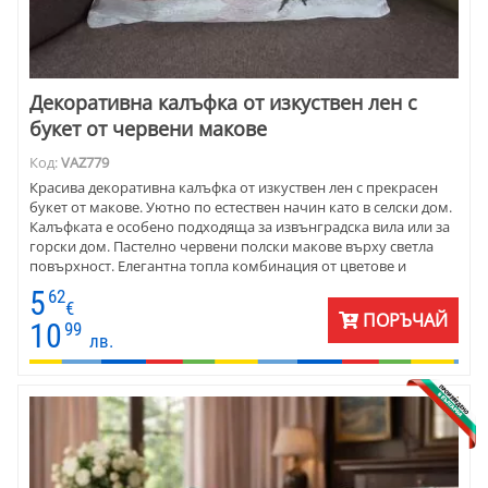
Декоративна калъфка от изкуствен лен с
букет от червени макове
Код:
VAZ779
Красива декоративна калъфка от изкуствен лен с прекрасен
букет от макове. Уютно по естествен начин като в селски дом.
Калъфката е особено подходяща за извънградска вила или за
горски дом. Пастелно червени полски макове върху светла
повърхност. Елегантна топла комбинация от цветове и
форми.
5
62
€
ПОРЪЧАЙ
10
99
лв.