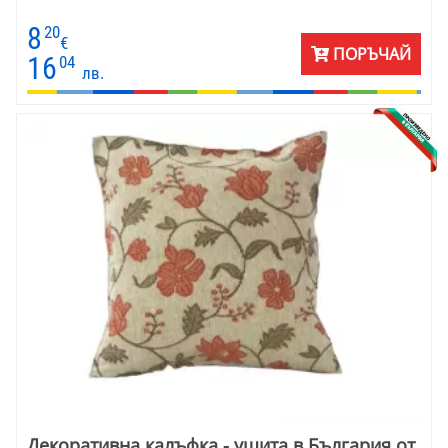
8
20
€
ПОРЪЧАЙ
16
04
лв.
Декоративна калъфка - ушита в България от