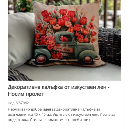
Декоративна калъфка от изкуствен лен -
Носим пролет
Код:
VAZ982
Неочаквано добра идея за декоративна калъфка за
възглавничка 45 х 45 см. Ушита е от изкуствен лен. Лесна за
поддръжка. Стилът е романтичен - шеби шик.