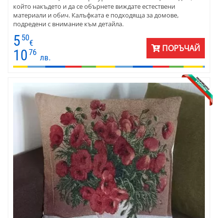
който накъдето и да се обърнете виждате естествени
материали и обич. Калъфката е подходяща за домове,
подредени с внимание към детайла.
5
50
€
ПОРЪЧАЙ
10
76
лв.