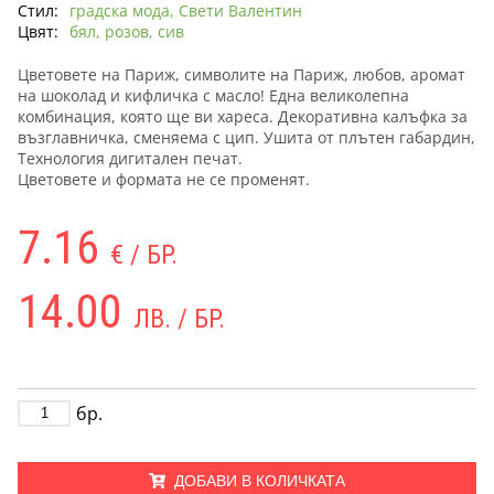
Стил:
градска мода, Свети Валентин
Цвят:
бял, розов, сив
Цветовете на Париж, символите на Париж, любов, аромат
на шоколад и кифличка с масло! Една великолепна
комбинация, която ще ви хареса. Декоративна калъфка за
възглавничка, сменяема с цип. Ушита от плътен габардин,
Технология дигитален печат.
Цветовете и формата не се променят.
7.16
€ / БР.
14.00
ЛВ. / БР.
бр.
ДОБАВИ В КОЛИЧКАТА