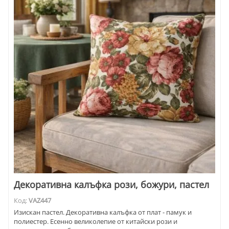
Декоративна калъфка рози, божури, пастел
Код:
VAZ447
Изискан пастел. Декоративна калъфка от плат - памук и
полиестер. Есенно великолепие от китайски рози и