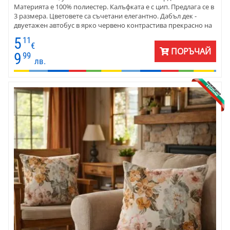
Материята е 100% полиестер. Калъфката е с цип. Предлага се в
3 размера. Цветовете са съчетани елегантно. Дабъл дек -
двуетажен автобус в ярко червено контрастива прекрасно на
фона, напомнящ Лпндонската атмосфера.
5
11
€
ПОРЪЧАЙ
9
99
лв.