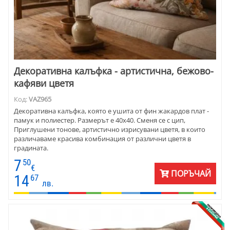
Декоративна калъфка - артистична, бежово-
кафяви цветя
Код:
VAZ965
Декоративна калъфка, която е ушита от фин жакардов плат -
памук и полиестер. Размерът е 40х40. Сменя се с цип,
Приглушени тонове, артистично изрисувани цветя, в които
различаваме красива комбинация от различни цветя в
градината.
7
50
€
ПОРЪЧАЙ
14
67
лв.