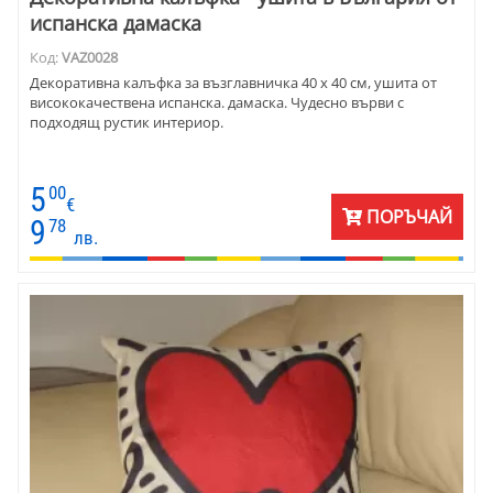
испанска дамаска
Код:
VAZ0028
Декоративна калъфка за възглавничка 40 х 40 см, ушита от
висококачествена испанска. дамаска. Чудесно върви с
подходящ рустик интериор.
5
00
€
ПОРЪЧАЙ
9
78
лв.