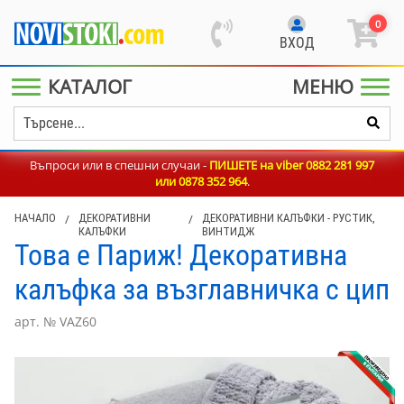
0
ВХОД
КАТАЛОГ
МЕНЮ
Въпроси или в спешни случаи -
ПИШЕТЕ на viber 0882 281 997
или
0878 352 964
.
НАЧАЛО
/
ДЕКОРАТИВНИ
/
ДЕКОРАТИВНИ КАЛЪФКИ - РУСТИК,
КАЛЪФКИ
ВИНТИДЖ
Това е Париж! Декоративна
калъфка за възглавничка с цип
арт. № VAZ60