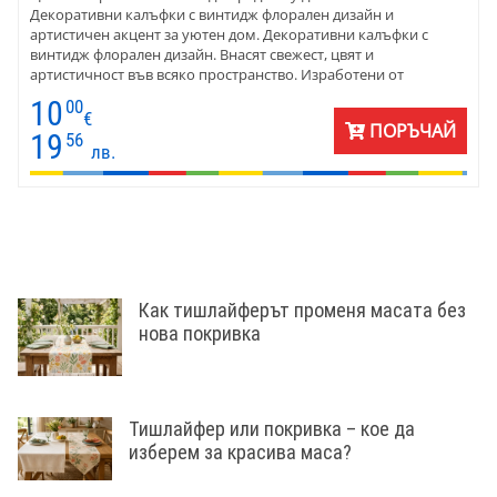
Декоративни калъфки с винтидж флорален дизайн и
артистичен акцент за уютен дом. Декоративни калъфки с
винтидж флорален дизайн. Внасят свежест, цвят и
артистичност във всяко пространство. Изработени от
изкуствен лен, полиестер. Съчетават естествена визия с лесна
10
00
поддръжка. Размер 45х45 см - едностранен десен и дискретен
€
ПОРЪЧАЙ
цип за удобство. Предлагат се поединично или в комплект от 2
19
56
лв.
– идеални за създаване на уютен и вдъхновяващ интериор.
Как тишлайферът променя масата без
нова покривка
Тишлайфер или покривка – кое да
изберем за красива маса?