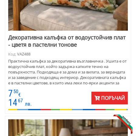
Декоративна калъфка от водоустойчив плат
- цветя в пастелни тонове
Код:
VAZ488
Практична калъфка за декоративна възглавничка . Ушита е от
водоустойчив плат, който задържа капките течно на
повърхността. Подходяща е за дома и за вилата, за верандата
и за заведение с подходящ интериор. Декоративната калъфка
е в пастелни цветове, в които има леки по-ярки акценти за
настроение. Съчетайте с керемидена или зелена покривка и
7
50
едноцветни калъфки наоколо.
€
ПОРЪЧАЙ
14
67
лв.