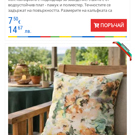
водоустойчив плат - памук и полиестер. Течностите се
задържат на повърхността. Размерите на калъфката са
подходящи за декоративна възглавничка 40х40 см. Сменя се с
7
50
цип в долния ръб на калъфката.
€
ПОРЪЧАЙ
14
67
лв.