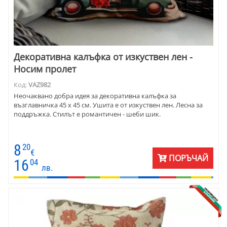
Декоративна калъфка от изкуствен лен -
Носим пролет
Код:
VAZ982
Неочаквано добра идея за декоративна калъфка за
възглавничка 45 х 45 см. Ушита е от изкуствен лен. Лесна за
поддръжка. Стилът е романтичен - шеби шик.
8
20
€
ПОРЪЧАЙ
16
04
лв.