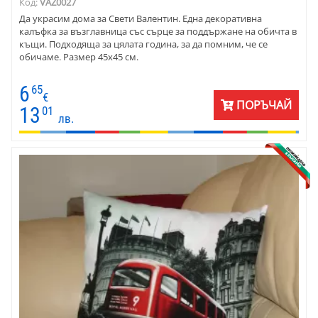
Код:
VAZ0027
Да украсим дома за Свети Валентин. Една декоративна
калъфка за възглавница със сърце за поддържане на обичта в
къщи. Подходяща за цялата година, за да помним, че се
обичаме. Размер 45х45 см.
6
65
€
ПОРЪЧАЙ
13
01
лв.