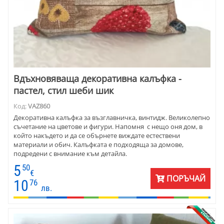
Вдъхновяваща декоративна калъфка -
пастел, стил шеби шик
Код:
VAZ860
Декоративна калъфка за възглавничка, винтидж. Великолепно
съчетание на цветове и фигури. Напомня с нещо оня дом, в
който накъдето и да се обърнете виждате естествени
материали и обич. Калъфката е подходяща за домове,
подредени с внимание към детайла.
5
50
€
ПОРЪЧАЙ
10
76
лв.