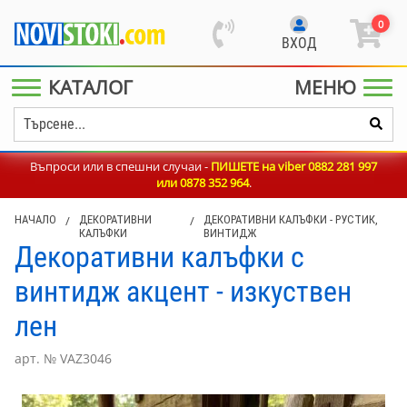
0
ВХОД
КАТАЛОГ
МЕНЮ
Въпроси или в спешни случаи -
ПИШЕТЕ на viber 0882 281 997
или
0878 352 964
.
НАЧАЛО
/
ДЕКОРАТИВНИ
/
ДЕКОРАТИВНИ КАЛЪФКИ - РУСТИК,
КАЛЪФКИ
ВИНТИДЖ
Декоративни калъфки с
винтидж акцент - изкуствен
лен
арт. № VAZ3046