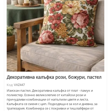
Декоративна калъфка рози, божури, пастел
Код:
VAZ447
Изискан пастел. Декоративна калъфка от плат - памук и
полиестер. Есенно великолепие от китайски рози и
причудливи комбинации от напъпили цветя и листа.
Калъфката се сменя с цип. Подходяща е за хол и дневна, за
трапезария. Комбинира се с покривки и тишлайфери от