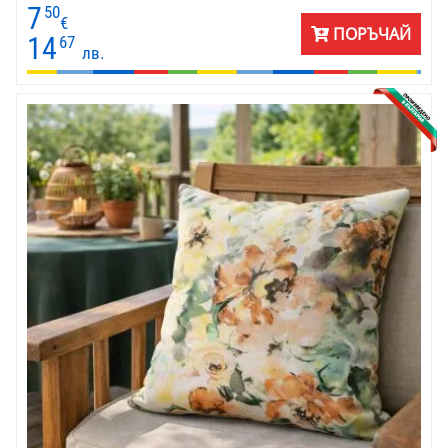
подходящи за декоративна възглавничка 40х40 см. Сменя се с
7
50
цип в долния ръб на калъфката.
€
ПОРЪЧАЙ
14
67
лв.