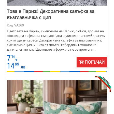
Това е Париж! Декоративна калъфка за
възглавничка с цип
Код:
VAZ60
Цветовете на Париж, символите на Париж, любов, аромат на
шоколад и кифличка с масло! Една великолепна комбинация,
която ще ви хареса. Декоративна калъфка за възглавничка,
сменяема с цип. Ушита от плътен габардин, Технология
дигитален печат. Цветовете и формата не се променят.
7
16
€
ПОРЪЧАЙ
14
99
лв.