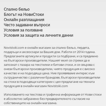
Спално бельо
Блогът на НовиСтоки
Онлайн разплащания
Често задавани въпроси
Условия за ползване
Условия за защита на личните данни
Novistoki.com e онлайн магазин за спално бельо, пердета,
подаръци и аксеосоари за Вашия дом. Работи от 2014 година.
Предлаганите артикули и продукти са подбрани, и са предимно
на български производители. Нашият екип се стреми да е
запознат с пазара на текстилни и битови стоки, и се свързва с
онези български производители, чиято продукция е с високо
качество и на подходяща цена. Ние проявяваме интерес към
сътрудничество с различни брандове, български производители
на стоки в подходящи категории с цел предлагане на тяхната
продукция в онлайн магазин Novistoki.com
Използването на текстова и графична информация от Нови стоки
е абсолютно забранено без предварителното съгласие на
собствениците на онлайн магазина.