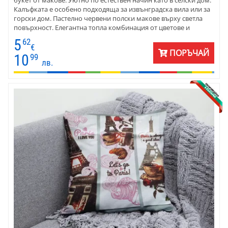
Калъфката е особено подходяща за извънградска вила или за
горски дом. Пастелно червени полски макове върху светла
повърхност. Елегантна топла комбинация от цветове и
форми.
5
62
€
ПОРЪЧАЙ
10
99
лв.