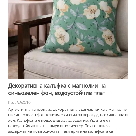
Декоративна калъфка с магнолии на
синьозелен фон, водоустойчив плат
Код:
VAZ510
Артистична калъфка за декоративна възглавничка с магнолии
на синьозелен фон. Класически стил за веранда, всекидневна и
хол. Калъфката е подходяща за заведение. Ушита е от
водоустойчив плат - памук и полиестер. Течностите се
задържат на повърхността. Размерите на калъфката са