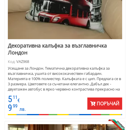
Декоративна калъфка за възглавничка
Лондон
Код:
VAZ968
Усещане за Лондон. Тематична декоративна калъфка за
възглавничка, ушита от висококачествен габардин.
Материята е 100% полиестер. Калъфката е с цип. Предлага се в
3 размера. Цветовете са съчетани елегантно. Дабъл дек -
двуетажен автобус в ярко червено контрастива прекрасно на
фона, напомнящ Лпндонската атмосфера.
5
11
€
ПОРЪЧАЙ
9
99
лв.