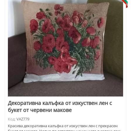
Декоративна калъфка от изкуствен лен с
букет от червени макове
Код:
VAZ779
Красива декоративна калъфка от изкуствен лен с прекрасен
букет от макове. Уютно по естествен начин като в селски дом.