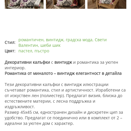
романтичен, винтидж, градска мода, Свети
Стил:
Валентин, шеби шик
Цвят:
пастел, пъстро
Декоративни калъфки
с
винтидж
и романтика за уютен
интериор.
Романтика от миналото – винтидж елегантност в детайла
Тези декоративни калъфки с винтидж илюстрации
съчетават романтика, стил и артистичност. Изработени са
от изкуствен лен (полиестер). Предлагат визия, близка до
естествените материи, с лесна поддръжка и
издръжливост.
Размер 45х45 см, едностранен дизайн и дискретен цип за
удобство. Предлагат се поединично или в комплект от 2 –
идеални за уютен дом с характер.