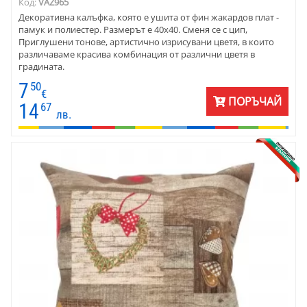
Код:
VAZ965
Декоративна калъфка, която е ушита от фин жакардов плат -
памук и полиестер. Размерът е 40х40. Сменя се с цип,
Приглушени тонове, артистично изрисувани цветя, в които
различаваме красива комбинация от различни цветя в
градината.
7
50
€
ПОРЪЧАЙ
14
67
лв.