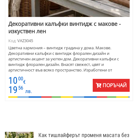
Декоративни калъфки винтидж с макове -
изкуствен лен
Код:
VAZ3045
Цветна хармония – винтидж градина у дома. Макове.
Декоративни калъфки с винтидж флорален дизайн и
артистичен акцент за уютен дом. Декоративни калъфки с
винтидж флорален дизайн. Внасят свежест, цвят и
артистичност във всяко пространство. Изработени от
изкуствен лен, полиестер. Съчетават естествена визия с лесна
10
00
поддръжка. Размер 45х45 см - едностранен десен и дискретен
€
ПОРЪЧАЙ
цип за удобство. Предлагат се поединично или в комплект от 2
19
56
лв.
– идеални за създаване на уютен и вдъхновяващ интериор.
Как тишлайферът променя масата без