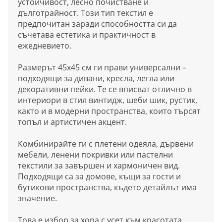
устойчивост, лесно почистване и
дълготрайност. Този тип текстил е
предпочитан заради способността си да
съчетава естетика и практичност в
ежедневието.
Размерът 45х45 см ги прави универсални –
подходящи за дивани, кресла, легла или
декоративни пейки. Те се вписват отлично в
интериори в стил винтидж, шеби шик, рустик,
както и в модерни пространства, които търсят
топъл и артистичен акцент.
Комбинирайте ги с плетени одеяла, дървени
мебели, ленени покривки или пастелни
текстили за завършен и хармоничен вид.
Подходящи са за домове, къщи за гости и
бутикови пространства, където детайлът има
значение.
Това е избор за хора с усет към красотата.