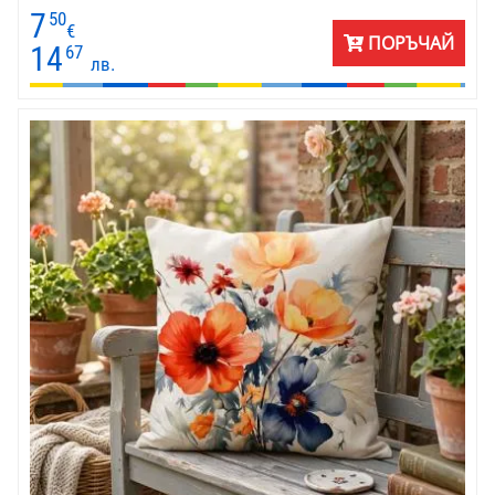
същия плат.
7
50
€
ПОРЪЧАЙ
14
67
лв.