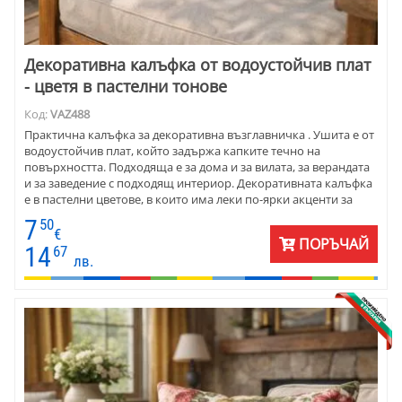
Декоративна калъфка от водоустойчив плат
- цветя в пастелни тонове
Код:
VAZ488
Практична калъфка за декоративна възглавничка . Ушита е от
водоустойчив плат, който задържа капките течно на
повърхността. Подходяща е за дома и за вилата, за верандата
и за заведение с подходящ интериор. Декоративната калъфка
е в пастелни цветове, в които има леки по-ярки акценти за
настроение. Съчетайте с керемидена или зелена покривка и
7
50
едноцветни калъфки наоколо.
€
ПОРЪЧАЙ
14
67
лв.