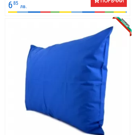
ПОРЪЧАЙ
6
85
лв.