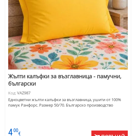
Жълти калъфки за възглавница - памучни,
български
Код:
VAZ987
Едноцветни жълти калъфки за възглавница, ушити от 100%
памук Ранфорс. Размер 50/70. Българско производство
4
00
€