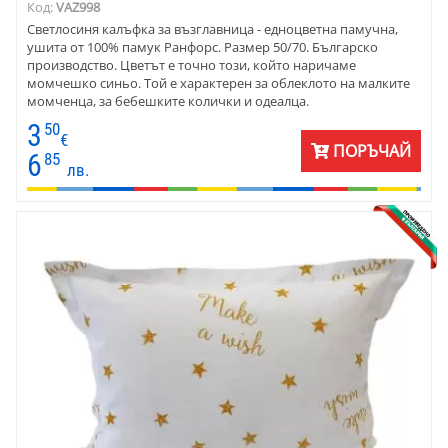
Код:
VAZ998
Светлосиня калъфка за възглавница - едноцветна памучна,
ушита от 100% памук Ранфорс. Размер 50/70. Българско
производство. Цветът е точно този, който наричаме
момчешко синьо. Той е характерен за облеклото на малките
момченца, за бебешките колички и одеалца.
3
50
€
ПОРЪЧАЙ
6
85
лв.