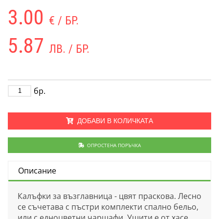
3.00
€ / БР.
5.87
ЛВ. / БР.
бр.
ДОБАВИ В КОЛИЧКАТА
ОПРОСТЕНА ПОРЪЧКА
Описание
Калъфки за възглавница - цвят праскова. Лесно
се съчетава с пъстри комплекти спално бельо,
или с едноцветни чаршафи. Ушити е от хасе,