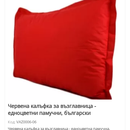
Червена калъфка за възглавница -
едноцветни памучни, български
Код:
VAZ0006-06
Червена калъфка за възглавница - едноцветна памучна,