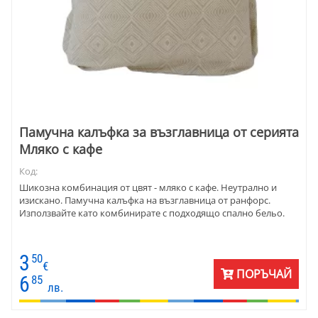
Памучна калъфка за възглавница от серията
Мляко с кафе
Код:
Шикозна комбинация от цвят - мляко с кафе. Неутрално и
изискано. Памучна калъфка на възглавница от ранфорс.
Използвайте като комбинирате с подходящо спално бельо.
3
50
€
ПОРЪЧАЙ
6
85
лв.