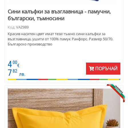
Сини калъфки за възглавница - памучни,
български, тъмносини
Код:
VAZ989
Красив наситен цвят имат тези тъмно сини калъфки за
възглавница, ушити от 100% памук Ранфорс. Размер 50/70.
Българско производство
4
00
€
ПОРЪЧАЙ
7
82
лв.