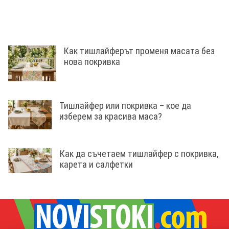
Как тишлайферът променя масата без
нова покривка
Тишлайфер или покривка – кое да
изберем за красива маса?
Как да съчетаем тишлайфер с покривка,
карета и салфетки