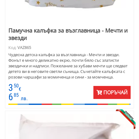
Памучна калъфка за възглавница - Мечти и
звезди
Код:
VAZ865
Чудесна детска калъфка за възглавница - Мечти и звезди.
Фонът е много деликатно екрю, почти бяло със златисти
звездички и надписи. Пожелание за хубави мечти ще следват
детето ви в неговите светли сънища. Съчетайте калъфката с
розови чаршафи за момиченца и сини - за момченца.
Материята е ранфор - памук 100%.
3
50
€
ПОРЪЧАЙ
6
85
лв.