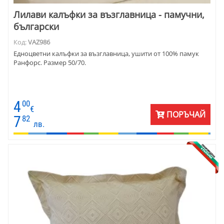
Лилави калъфки за възглавница - памучни,
български
Код:
VAZ986
Едноцветни калъфки за възглавница, ушити от 100% памук
Ранфорс. Размер 50/70.
4
00
€
ПОРЪЧАЙ
7
82
лв.