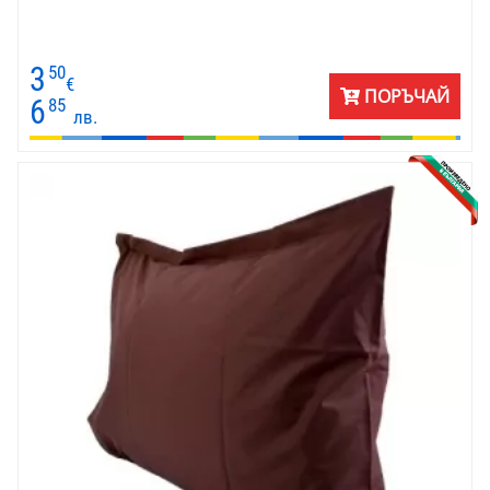
3
50
€
ПОРЪЧАЙ
6
85
лв.