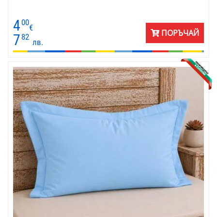
4
00
€
ПОРЪЧАЙ
7
82
лв.