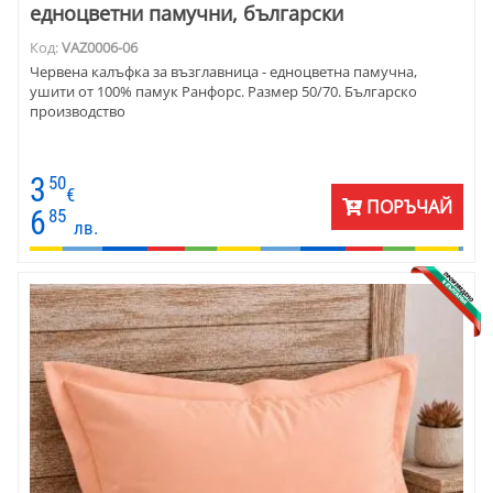
едноцветни памучни, български
Код:
VAZ0006-06
Червена калъфка за възглавница - едноцветна памучна,
ушити от 100% памук Ранфорс. Размер 50/70. Българско
производство
3
50
€
ПОРЪЧАЙ
6
85
лв.