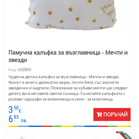
Памучна калъфка за възглавница - Мечти и
звезди
Код:
VAZ865
Чудесна детска калъфка за възглавница - Мечти и звезди.
Фонът е много деликатно екрю, почти бяло със златисти
звездички и надписи. Пожелание за хубави мечти ще следват
детето ви в неговите светли сънища. Съчетайте калъфката с
розови чаршафи за момиченца и сини - за момченца.
Материята е ранфор - памук 100%.
3
50
€
ПОРЪЧАЙ
6
85
лв.