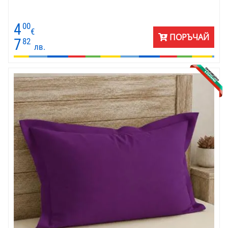
4
00
€
ПОРЪЧАЙ
7
82
лв.