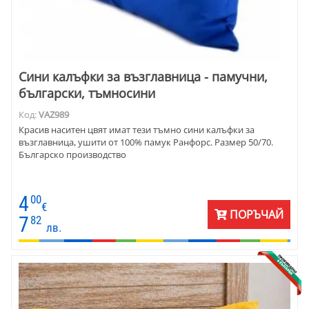
Сини калъфки за възглавница - памучни,
български, тъмносини
Код:
VAZ989
Красив наситен цвят имат тези тъмно сини калъфки за
възглавница, ушити от 100% памук Ранфорс. Размер 50/70.
Българско производство
4
00
€
ПОРЪЧАЙ
7
82
лв.