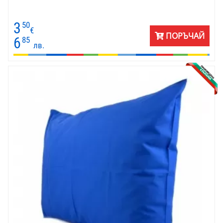
3
50
€
ПОРЪЧАЙ
6
85
лв.