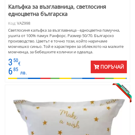
Калъфка за възглавница, светлосиня
едноцветна българска
Код:
VAZ998
Светлосиня калъфка за възглавница - едноцветна памучна,
ушита от 100% памук Ранфорс. Размер 50/70. Българско
производство. Цветът е точно този, който наричаме
момчешко синьо. Той е характерен за облеклото на малките
момченца, за бебешките колички и одеалца.
3
50
€
ПОРЪЧАЙ
6
85
лв.