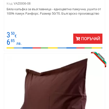
Код:
VAZ0006-08
Бяла калъфка за възглавница - едноцветна памучна, ушита от
100% памук Ранфорс. Размер 50/70. Българско производство
3
50
€
ПОРЪЧАЙ
6
85
лв.