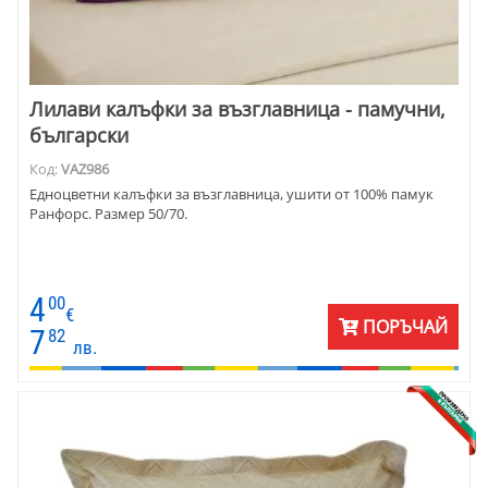
Лилави калъфки за възглавница - памучни,
български
Код:
VAZ986
Едноцветни калъфки за възглавница, ушити от 100% памук
Ранфорс. Размер 50/70.
4
00
€
ПОРЪЧАЙ
7
82
лв.