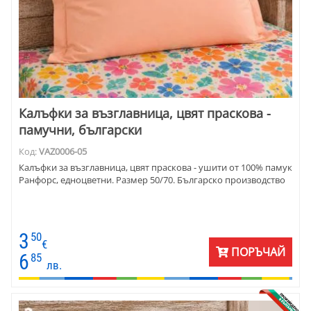
Калъфки за възглавница, цвят праскова -
памучни, български
Код:
VAZ0006-05
Калъфки за възглавница, цвят праскова - ушити от 100% памук
Ранфорс, едноцветни. Размер 50/70. Българско производство
3
50
€
ПОРЪЧАЙ
6
85
лв.