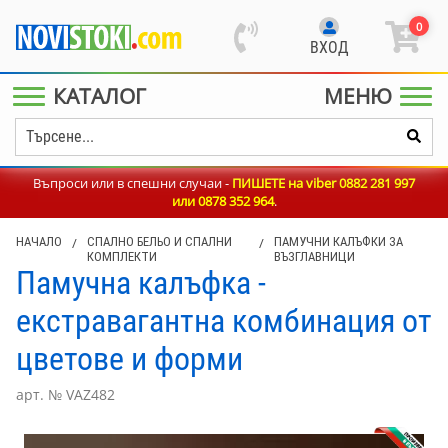
0
ВХОД
КАТАЛОГ
МЕНЮ
Въпроси или в спешни случаи -
ПИШЕТЕ на viber 0882 281 997
или
0878 352 964
.
НАЧАЛО
/
СПАЛНО БЕЛЬО И СПАЛНИ
/
ПАМУЧНИ КАЛЪФКИ ЗА
КОМПЛЕКТИ
ВЪЗГЛАВНИЦИ
Памучна калъфка -
екстравагантна комбинация от
цветове и форми
арт. № VAZ482