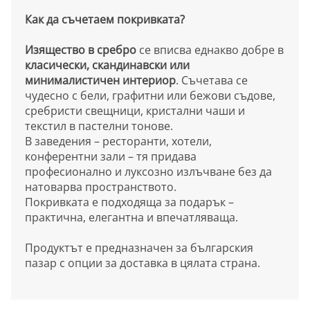
Как да съчетаем покривката?
Изящество в сребро
се вписва еднакво добре в
класически, скандинавски или
минималистичен интериор
. Съчетава се
чудесно с бели, графитни или бежови съдове,
сребристи свещници, кристални чаши и
текстил в пастелни тонове.
В заведения – ресторанти, хотели,
конферентни зали – тя придава
професионално и луксозно излъчване без да
натоварва пространството.
Покривката е подходяща за подарък –
практична, елегантна и впечатляваща.
Продуктът е предназначен за българския
пазар с опции за доставка в цялата страна.