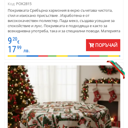
Код:
POK2815
Покривката Сребърна хармония в екрю съчетава чистота,
стил и изискано присъствие . Изработена e от
висококачествен полиестер. Пада меко, създава усещане за
спокойствие и лукс. Покривката е подходяща е както за
всекидневна употреба, така и за специални поводи. Материята
се дипли красиво и запазва формата си, което я прави
9
20
едновременно практична и естетична. Предлага се за кръгли,
€
ПОРЪЧАЙ
елипсовидни и правоъгълни маси и може да се изработи по
17
99
лв.
поръчка, според размерите на клиента.