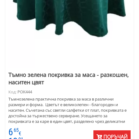
Тъмно зелена покривка за маса - разкошен,
наситен цвят
Код:
POK444
Тъмнозелена практична покривка за маса в различни
размери и форма. Цветът е великолепен - благороден и
наситен. Съчетана със светли салфетки от плат, покривката е
достойна за тържествено сервиране. Усещането за
покривката е за каре в един цвят, разделено чрез деликатни
ивици с лек копринен отблясък. Освен в описаните по-долу
6
65
размери, покривките се шият и по заявка с размери на
€
ПОРЪЧАЙ
клиента. Десенът и тъканта позволяват използването им както