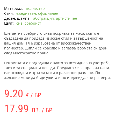
Материал:
полиестер
Стил:
ежедневен, официален
Десен, щампа:
абстракция, артистичен
Цвят:
сив, сребрист
Елегантна сребристо-сива покривка за маса, която е
създадена да придаде изискан стил и завършеност на
вашия дом. Тя е изработена от висококачествен
полиестер. Дипли се красиво и запазва формата си дори
след многократно пране.
Покривката е подходяща е както за всекидневна употреба,
така и за специални поводи. Предлага се за правоъгълни,
елипсовидни и кръгли маси в различни размери. По
желание може да бъде ушита и по индивидуални размери.
9.20
€ / БР.
17.99
ЛВ. / БР.