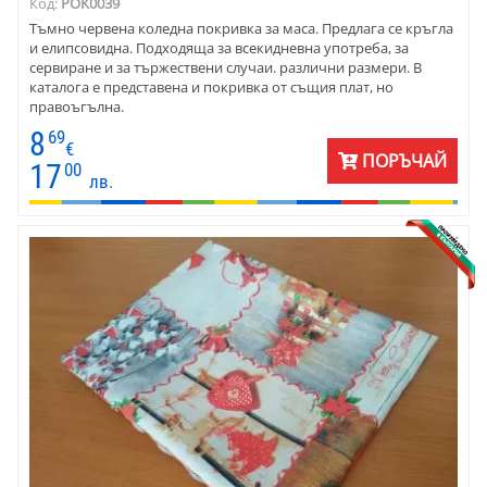
Код:
POK0039
Тъмно червена коледна покривка за маса. Предлага се кръгла
и елипсовидна. Подходяща за всекидневна употреба, за
сервиране и за тържествени случаи. различни размери. В
каталога е представена и покривка от същия плат, но
правоъгълна.
8
69
€
ПОРЪЧАЙ
17
00
лв.