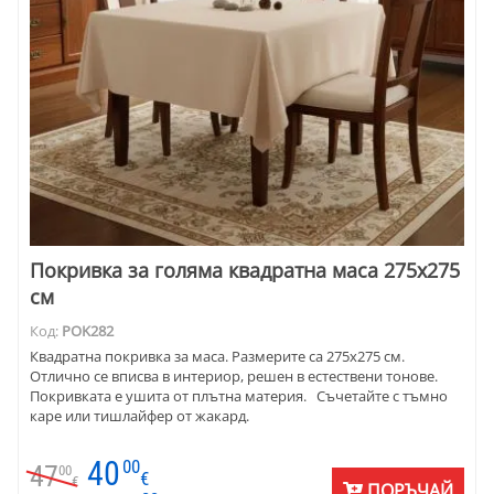
Покривка за голяма квадратна маса 275х275
см
Код:
POK282
Квадратна покривка за маса. Размерите са 275х275 см.
Отлично се вписва в интериор, решен в естествени тонове.
Покривката е ушита от плътна материя. Съчетайте с тъмно
каре или тишлайфер от жакард.
40
00
47
00
€
€
ПОРЪЧАЙ