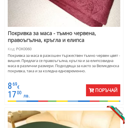
Покривка за маса - тъмно червена,
правоъгълна, кръгла и елипса
Код:
POK0060
Покривка за маса в разкошен тържествен тъмно червен цвят -
вишня. Предлага се правоъгълна, кръгла и за елипсовидна
маса в различни размери. Подходяща за както за Великденска
покривка, така и за коледна едновременно.
8
69
€
ПОРЪЧАЙ
17
00
лв.