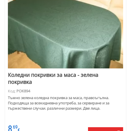
Коледни покривки за маса - зелена
покривка
Код:
POK894
Тъмно зелена коледна покривка за маса, правоъгълна.
Подходяща за всекидневна употреба, за сервиране и за
тържествени случаи. различни размери. Две лица.
8
69
€