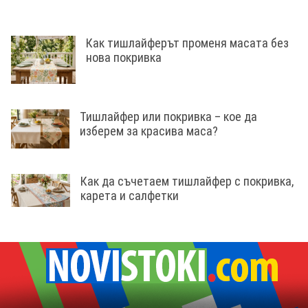
Как тишлайферът променя масата без
нова покривка
Тишлайфер или покривка – кое да
изберем за красива маса?
Как да съчетаем тишлайфер с покривка,
карета и салфетки