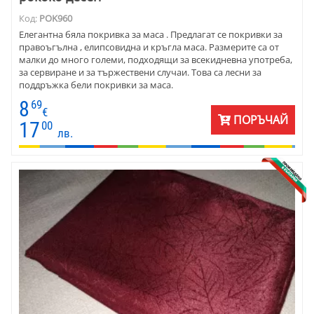
Код:
POK960
Елегантна бяла покривка за маса . Предлагат се покривки за
правоъгълна , елипсовидна и кръгла маса. Размерите са от
малки до много големи, подходящи за всекидневна употреба,
за сервиране и за тържествени случаи. Това са лесни за
поддръжка бели покривки за маса.
8
69
€
ПОРЪЧАЙ
17
00
лв.