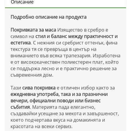
Описание
Подробно описание на продукта
Покривката за маса
Изящество в сребро е
символ на
стил и баланс между практичност и
естетика
. С нежния си сребрист оттенък, фина
текстура тя се превръща в център на
вниманието във всяка трапезария. Изработена
е от висококачествен полиестерен плат, който
се поддържа лесно и е практично решение за
съвременния дом.
Тази
сива покривка
е отличен избор както за
ежедневна употреба, така и за празнични
вечери, официални поводи или бизнес
събития
. Материята пада елегантно,
създавайки усещане за мекота и завършеност,
което подчертава вкуса на домакинята и
красотата на всеки сервиз.