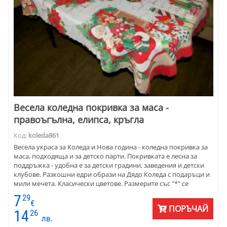
Весела коледна покривка за маса -
правоъгълна, елипса, кръгла
Код:
koleda861
Весела украса за Коледа и Нова година - коледна покривка за
маса, подходяща и за детско парти. Покривката е лесна за
поддръжка - удобна е за детски градини, заведения и детски
клубове. Разкошни едри образи на Дядо Коледа с подаръци и
мили мечета. Класически цветове. Размерите със "*" се
изработват по поръчка и доставката е с по-дълъг срок.
7
29
€
ПОРЪЧАЙ
14
26
лв.