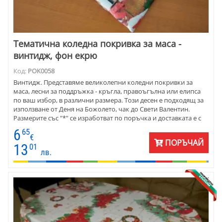
Тематична коледна покривка за маса -
винтидж, фон екрю
Код:
POK0058
Винтидж. Представяме великолепни коледни покривки за
маса, лесни за поддръжка - кръгла, правоъгълна или елипса
по ваш избор, в различни размера. Този десен е подходящ за
използване от Деня на Божолето, чак до Свети Валентин.
Размерите със "*" се изработват по поръчка и доставката е с
по-дълъг срок.
6
65
€
ПОРЪЧАЙ
13
01
лв.