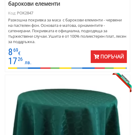
барокови елементи
Код:
POK2847
Разкошна покривка за маса с барокови елементи - червени
на пастелен фон. Основата е матова, орнаментите -
сатенирани. Покривката е официална, подходяща за
тържествени случаи. Ушита е от 100% полиестерен плат, лесен
за поддръжка.
8
69
€
ПОРЪЧАЙ
17
26
лв.