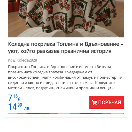
Коледна покривка Топлина и Вдъхновение –
уют, който разказва празнична история
Код:
Koleda2828
Покривката Топлина и Вдъхновение е истинско бижу за
празничната коледна трапеза. Създадена е от
висококачествен плат – комбинация от памук и полиестер. Тя
се дипли изящно и придава стил на всяка маса. Коледните
мотиви – елхи, подаръци, снежинки и празнични венци –
създават атмосфера на уют и радост. Покривката е подходяща
7
16
за ежедневието през зимните месеци и за специалните вечери
€
ПОРЪЧАЙ
около Бъдни вечер и Коледа. Предлага се за правоъгълна,
14
99
лв.
елипсовидна и кръгла маса, с възможност за ушиване по
индивидуални размери. Перфектна за дома, заведения или
като подарък, който носи празничен дух.