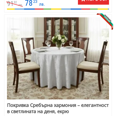
78
23
91
92
лв.
лв.
Покривка Сребърна хармония – елегантност
в светлината на деня, екрю