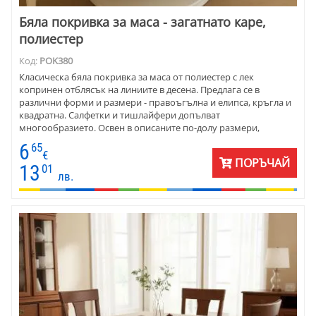
Бяла покривка за маса - загатнато каре,
полиестер
Код:
POK380
Класическа бяла покривка за маса от полиестер с лек
копринен отблясък на линиите в десена. Предлага се в
различни форми и размери - правоъгълна и елипса, кръгла и
квадратна. Салфетки и тишлайфери допълват
многообразието. Освен в описаните по-долу размери,
покривките се шият и по заявка с размери на клиента.
6
65
Десенът и тъканта позволяват използването на покривката
€
ПОРЪЧАЙ
както за декор, така и за ежедневна употреба. Покривката се
13
01
лв.
поддържат се лесно. Материята е 100% полиестер и петната се
перат лесно с подходящи препарати. Основното предимство
на тази материя е, че се поддържа лесно, поради качествата
на синтетичните влакна, които я правят издържлива, лесна за
гладене и поддръжка.