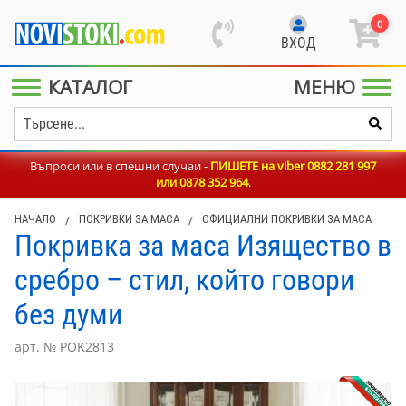
0
ВХОД
КАТАЛОГ
МЕНЮ
Въпроси или в спешни случаи -
ПИШЕТЕ на viber 0882 281 997
или
0878 352 964
.
НАЧАЛО
/
ПОКРИВКИ ЗА МАСА
/
ОФИЦИАЛНИ ПОКРИВКИ ЗА МАСА
Покривка за маса Изящество в
сребро – стил, който говори
без думи
арт. № POK2813