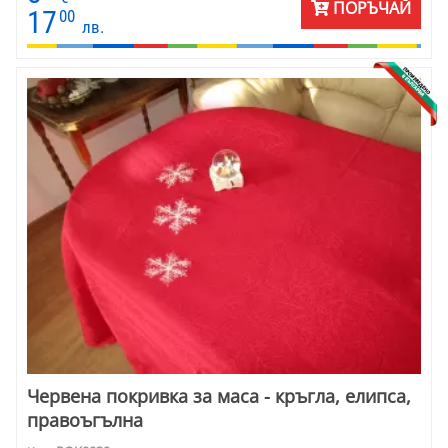
ПОРЪЧАЙ
17
00
лв.
Червена покривка за маса - кръгла, елипса,
правоъгълна