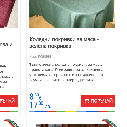
Коледни покривки за маса -
гла и
зелена покривка
Код:
POK894
Тъмно зелена коледна покривка за маса,
твен
правоъгълна. Подходяща за всекидневна
се
употреба, за сервиране и за тържествени
а маса в
случаи. различни размери. Две лица.
о за
дна
8
69
€
РЪЧАЙ
ПОРЪЧАЙ
17
00
лв.