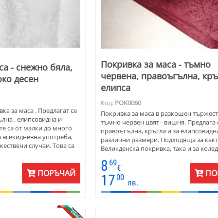
Покривка за маса - тъмно
са - снежно бяла,
червена, правоъгълна, кръ
око десен
елипса
Код:
POK0060
ка за маса . Предлагат се
Покривка за маса в разкошен тържес
лна , елипсовидна и
тъмно червен цвят - вишня. Предлага 
те са от малки до много
правоъгълна, кръгла и за елипсовидн
 всекидневна употреба,
различни размери. Подходяща за какт
жествени случаи. Това са
Великденска покривка, така и за коле
ели покривки за маса.
едновременно.
8
69
€
ПОРЪЧАЙ
ПО
17
00
лв.