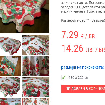
за детско парти. Покривка
заведения и детски клубо
и мили мечета. Класическ
Размерите със "*" се изра
7.29
€ / БР.
14.26
ЛВ. / БР
размери на покривката:
150 х 220 см
ДОБАВИ В КОЛИЧКА