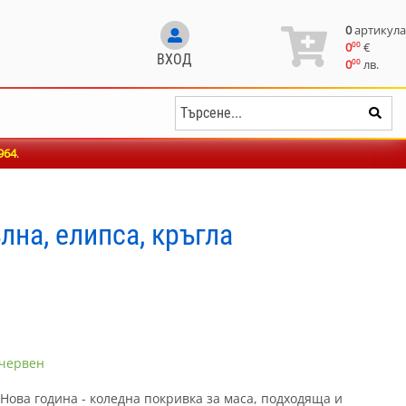
0
артикула
00
0
€
ВХОД
00
0
лв.
964
.
лна, елипса, кръгла
 червен
 Нова година - коледна покривка за маса, подходяща и