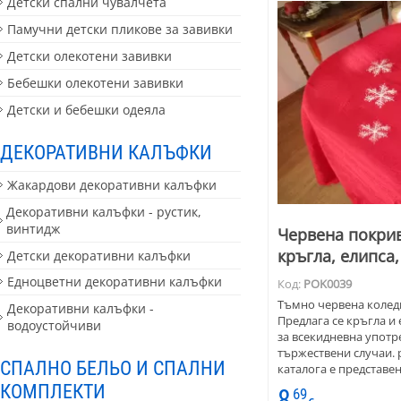
Детски спални чувалчета
Памучни детски пликове за завивки
Детски олекотени завивки
Бебешки олекотени завивки
Детски и бебешки одеяла
ДЕКОРАТИВНИ КАЛЪФКИ
Жакардови декоративни калъфки
Декоративни калъфки - рустик,
винтидж
Червена покрив
кръгла, елипса
Детски декоративни калъфки
Едноцветни декоративни калъфки
Код:
POK0039
Тъмно червена коледн
Декоративни калъфки -
Предлага се кръгла и
водоустойчиви
за всекидневна употре
тържествени случаи. 
СПАЛНО БЕЛЬО И СПАЛНИ
каталога е представе
плат, но правоъгълна
КОМПЛЕКТИ
8
69