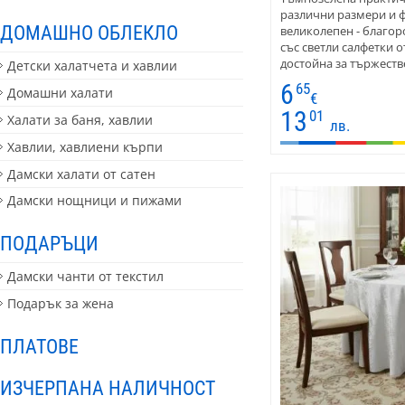
различни размери и 
ДОМАШНО ОБЛЕКЛО
великолепен - благор
със светли салфетки о
достойна за тържеств
Детски халатчета и хавлии
Усещането за покривка
6
65
Домашни халати
разделено чрез делик
€
копринен отблясък. О
13
01
Халати за баня, хавлии
лв.
размери, покривките с
размери на клиента. 
Хавлии, хавлиени кърпи
позволяват използван
Дамски халати от сатен
така и за ежедневна у
Дамски нощници и пижами
ПОДАРЪЦИ
Дамски чанти от текстил
Подарък за жена
ПЛАТОВЕ
ИЗЧЕРПАНА НАЛИЧНОСТ