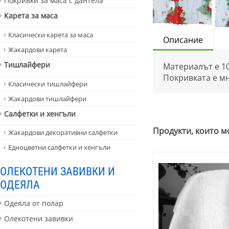
Покривки за маса с дантела
Карета за маса
Класически карета за маса
Описание
Жакардови карета
Тишлайфери
Материалът е 1
Покривката е мн
Класически тишлайфери
Жакардови тишлайфери
Салфетки и хенгъли
Продукти, които м
Жакардови декоративни салфетки
Едноцветни салфетки и хенгъли
ОЛЕКОТЕНИ ЗАВИВКИ И
ОДЕЯЛА
Одеяла от полар
Олекотени завивки