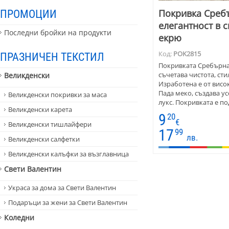
ПРОМОЦИИ
Покривка Среб
елегантност в с
Последни бройки на продукти
екрю
Код:
POK2815
ПРАЗНИЧЕН ТЕКСТИЛ
Покривката Сребърна
съчетава чистота, сти
Великденски
Изработена e от висо
Пада меко, създава у
Великденски покривки за маса
лукс. Покривката е по
Великденски карета
всекидневна употреба
9
20
поводи. Материята се
€
Великденски тишлайфери
формата си, което я 
17
99
лв.
Великденски салфетки
практична и естетична
елипсовидни и правоъ
Великденски калъфки за възглавница
изработи по поръчка,
клиента.
Свети Валентин
Украса за дома за Свети Валентин
Подаръци за жени за Свети Валентин
Коледни