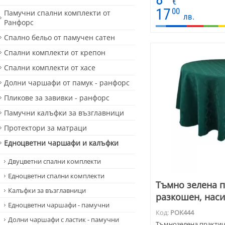
€
17
00
Памучни спални комплекти от
лв.
Ранфорс
Спално бельо от памучен сатен
Спални комплекти от крепон
Спални комплекти от хасе
Долни чаршафи от памук - ранфорс
Пликове за завивки - ранфорс
Памучни калъфки за възглавници
Протектори за матраци
Едноцветни чаршафи и калъфки
Двуцветни спални комплекти
Едноцветни спални комплекти
Тъмно зелена п
Калъфки за възглавници
разкошен, наси
Едноцветни чаршафи - памучни
Код:
POK444
Долни чаршафи с ластик - памучни
Тъмнозелена практичн