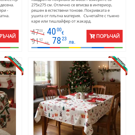
 десена.
275х275 см. Отлично се вписва в интериор,
ери -
решен в естествени тонове. Покривката е
атна.
ушита от плътна материя. Съчетайте с тъмно
каре или тишлайфер от жакард.
о-долу
40
00
47
00
вка с
€
€
РЪЧАЙ
ПОРЪЧАЙ
а
78
23
91
92
лв.
та както
лв.
а.
атерията е
но с
едимство
но,
акна,
ладене и