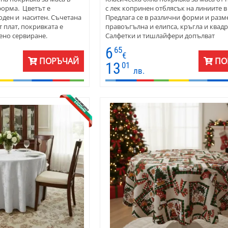
форма. Цветът е
с лек копринен отблясък на линиите в
оден и наситен. Съчетана
Предлага се в различни форми и разм
т плат, покривката е
правоъгълна и елипса, кръгла и квадр
ено сервиране.
Салфетки и тишлайфери допълват
та е за каре в един цвят,
многообразието. Освен в описаните п
6
65
атни ивици с лек
размери, покривките се шият и по зая
€
ПОРЪЧАЙ
ПО
свен в описаните по-долу
размери на клиента. Десенът и тъкант
13
01
лв.
е шият и по заявка с
позволяват използването на покривка
Десенът и тъканта
за декор, така и за ежедневна употреб
ето им както за украса,
Покривката се поддържат се лесно. М
потреба.
100% полиестер и петната се перат лес
подходящи препарати. Основното пр
на тази материя е, че се поддържа лес
поради качествата на синтетичните вл
които я правят издържлива, лесна за г
поддръжка.