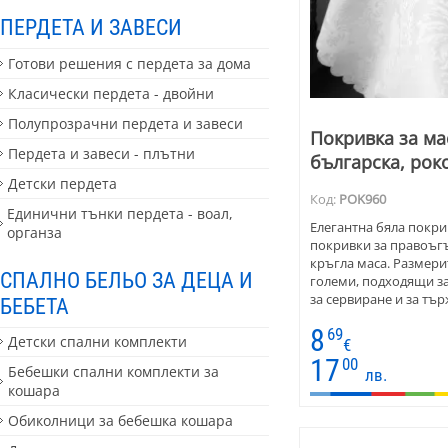
ПЕРДЕТА И ЗАВЕСИ
Готови решения с пердета за дома
Класически пердета - двойни
Полупрозрачни пердета и завеси
Покривка за ма
Пердета и завеси - плътни
българска, рок
Детски пердета
Код:
POK960
Единични тънки пердета - воал,
Елегантна бяла покрив
органза
покривки за правоъгъ
кръгла маса. Размери
СПАЛНО БЕЛЬО ЗА ДЕЦА И
големи, подходящи за
за сервиране и за тър
БЕБЕТА
лесни за поддръжка б
8
69
Детски спални комплекти
€
17
00
Бебешки спални комплекти за
лв.
кошара
Обиколници за бебешка кошара