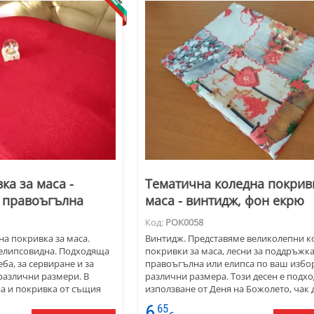
ка за маса -
Тематична коледна покрив
, правоъгълна
маса - винтидж, фон екрю
Код:
POK0058
а покривка за маса.
Винтидж. Представяме великолепни к
 елипсовидна. Подходяща
покривки за маса, лесни за поддръжка 
ба, за сервиране и за
правоъгълна или елипса по ваш избор
различни размери. В
различни размера. Този десен е подх
на и покривка от същия
използване от Деня на Божолето, чак 
.
Валентин. Размерите със "*" се израбо
6
65
поръчка и доставката е с по-дълъг сро