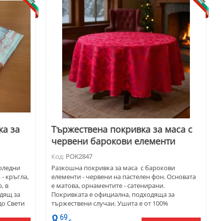
ка за
Тържествена покривка за маса с
червени барокови елементи
Код:
POK2847
оледни
Разкошна покривка за маса с барокови
- кръгла,
елементи - червени на пастелен фон. Основата
, в
е матова, орнаментите - сатенирани.
одящ за
Покривката е официална, подходяща за
до Свети
тържествени случаи. Ушита е от 100%
тват по
полиестерен плат, лесен за поддръжка.
8
69
к.