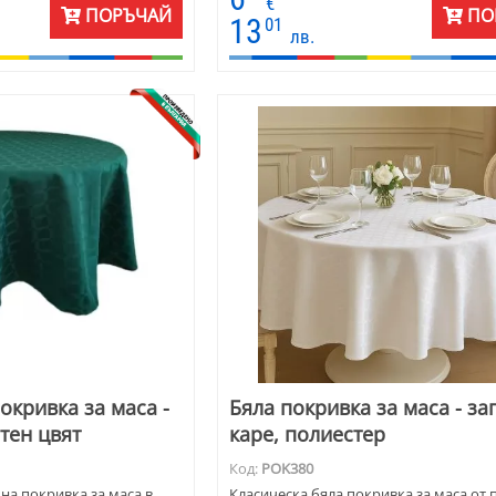
€
ПОРЪЧАЙ
ПО
13
01
лв.
окривка за маса -
Бяла покривка за маса - за
тен цвят
каре, полиестер
Код:
POK380
а покривка за маса в
Класическа бяла покривка за маса от 