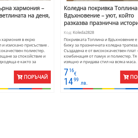
ърна хармония –
Коледна покривка Топлина
ветлината на деня,
Вдъхновение – уют, който
разказва празнична истор
Код:
Koleda2828
 хармония в екрю
Покривката Топлина и Вдъхновение е
л и изискано присъствие .
бижу за празничната коледна трапеза
кокачествен полиестер.
Създадена е от висококачествен плат 
сещане за спокойствие и
комбинация от памук и полиестер. Тя 
дходяща е както за
изящно и придава стил на всяка маса.
, така и за специални
Коледните мотиви – елхи, подаръци, 
7
16
 дипли красиво и запазва
и празнични венци – създават атмосф
€
ПОРЪЧАЙ
ПО
прави едновременно
уют и радост. Покривката е подходяща
14
99
лв.
. Предлага се за кръгли,
ежедневието през зимните месеци и з
гълни маси и може да се
специалните вечери около Бъдни веч
 според размерите на
Коледа. Предлага се за правоъгълна,
елипсовидна и кръгла маса, с възможн
ушиване по индивидуални размери. 
за дома, заведения или като подарък,
носи празничен дух.