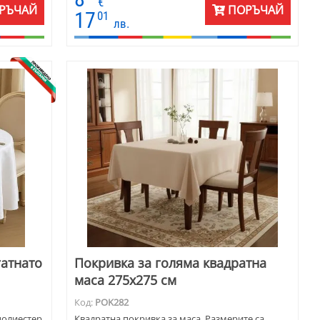
€
РЪЧАЙ
ПОРЪЧАЙ
17
01
лв.
гатнато
Покривка за голяма квадратна
маса 275х275 см
Код:
POK282
полиестер
Квадратна покривка за маса. Размерите са