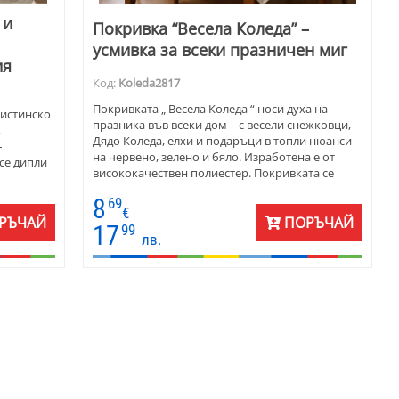
 и
Покривка “Весела Коледа” –
усмивка за всеки празничен миг
ия
Код:
Koleda2817
Покривката „ Весела Коледа “ носи духа на
 истинско
празника във всеки дом – с весели снежковци,
.
Дядо Коледа, елхи и подаръци в топли нюанси
–
на червено, зелено и бяло. Изработена e от
се дипли
висококачествен полиестер. Покривката се
дипли красиво и запазва формата си дори след
снежинки
8
69
многократно пране. Подходяща е както за
ера на
€
ежедневна употреба през зимните месеци, така
РЪЧАЙ
ПОРЪЧАЙ
 за
17
99
и за празнични вечери с близки и приятели.
лв.
а
Предлага се в различни форми – правоъгълна,
ер и
елипсовидна и кръгла, с възможност за
ушиване по размери на клиента.
ост за
Перфектна
 който