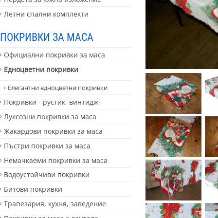
Летни спални комплекти
ПОКРИВКИ ЗА МАСА
Официални покривки за маса
Едноцветни покривки
Елегантни едноцветни покривки
Покривки - рустик, винтидж
Луксозни покривки за маса
Жакардови покривки за маса
Пъстри покривки за маса
Немачкаеми покривки за маса
Водоустойчиви покривки
Битови покривки
Трапезария, кухня, заведение