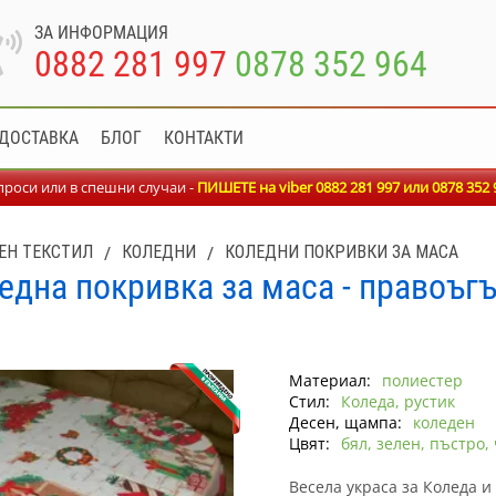
ЗА ИНФОРМАЦИЯ
0882 281 997
0878 352 964
ДОСТАВКА
БЛОГ
КОНТАКТИ
роси или в спешни случаи -
ПИШЕТЕ на viber 0882 281 997 или
0878 352 
ЕН ТЕКСТИЛ
/
КОЛЕДНИ
/
КОЛЕДНИ ПОКРИВКИ ЗА МАСА
една покривка за маса - правоъгъ
Материал:
полиестер
Стил:
Коледа, рустик
Десен, щампа:
коледен
Цвят:
бял, зелен, пъстро,
Весела украса за Коледа и