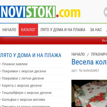
НАЧАЛО
КАТАЛОГ
ЛЯТО У ДОМА И НА ПЛАЖА
ЗА НАС
Въп
ЛЯТО У ДОМА И НА ПЛАЖА
НАЧАЛО
/
ПРАЗНИЧ
Весела кол
Плажни хавлии
арт. № koleda861
Покривки с морски десени
Покривки с летни десени
Карета с морски десени
Тишлайфери с морски десени
Калъфки с морски мотиви
Пердета за южно изложение