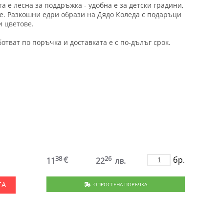
та е лесна за поддръжка - удобна е за детски градини,
ве. Разкошни едри образи на Дядо Коледа с подаръци
и цветове.
ботват по поръчка и доставката е с по-дълъг срок.
.
38
26
€
бр.
11
22
лв.
ОПРОСТЕНА ПОРЪЧКА
ТА