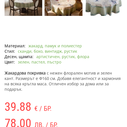
Материал:
жакард, памук и полиестер
Стил:
сканди, бохо, винтидж, рустик
Десен, щампа:
артистичен, рустик, флора
Цвят:
зелен, пастел, пъстро
Жакардова покривка
с нежен флорален мотив и зелен
кант. Размерът е Ф160 см. Добавя елегантност и хармония
на всяка кръгла маса. Отличен избор за дома или за
подарък.
39.88
€ / БР.
78.00
ЛВ. / БР.