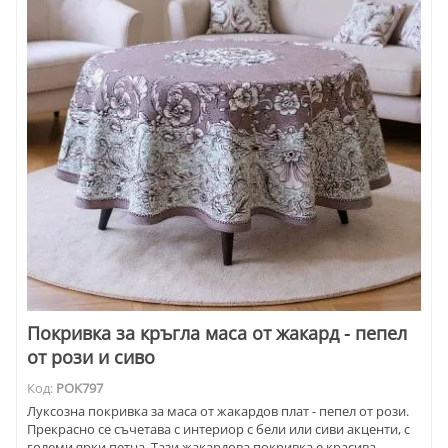
Покривка за кръгла маса от жакард - пепел
от рози и сиво
Код:
POK797
Луксозна покривка за маса от жакардов плат - пепел от рози.
Прекрасно се съчетава с интериор с бели или сиви акценти, с
големи ярки петна. Тази жакардова покривка е красива.