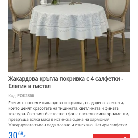
Жакардова кръгла покривка с 4 салфетки -
Елегия в пастел
Код:
POK2866
Елегия в пастел е жакардова покривка , създадена за естети,
които ценят красотата на тишината, светлината и фината
текстура. Светлият ѝ естествен фон с пастелносиви орнаменти,
превръща всяка маса в истинска сцена на хармония.
Жакардовата тъкан пада плавно и изискано. Четири салфетки
Ф20 създават завършеност и изтънчен стил. Тази покривка е
30
68
подходяща както за ежедневие, така и за специални моменти -
€