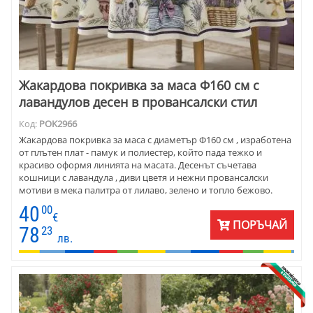
Жакардова покривка за маса Ф160 см с
лавандулов десен в провансалски стил
Код:
POK2966
Жакардова покривка за маса с диаметър Ф160 см , изработена
от плътен плат - памук и полиестер, който пада тежко и
красиво оформя линията на масата. Десенът съчетава
кошници с лавандула , диви цветя и нежни провансалски
мотиви в мека палитра от лилаво, зелено и топло бежово.
Подходяща е както за ежедневна употреба, така и за
40
00
специални поводи. Поддържа се лесно, не губи форма и
€
ПОРЪЧАЙ
запазва цветовете си във времето. Прекрасен избор за хора,
78
23
лв.
които търсят характер, стил и усещане за спокойствие в
интериора си .