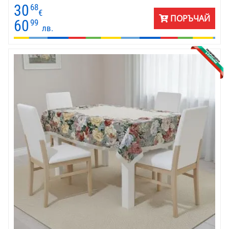
издръжливост. Деликатният релеф прави масата
30
68
привлекателна дори без допълнителна украса. Комплектът
€
ПОРЪЧАЙ
включва и 4 кръгли салфетки Ф20 — елегантен жест, който
60
99
лв.
придава завършена визия на всяка подредба. Тази покривка е
създадена да вдъхновява ежедневието и специалните
моменти.