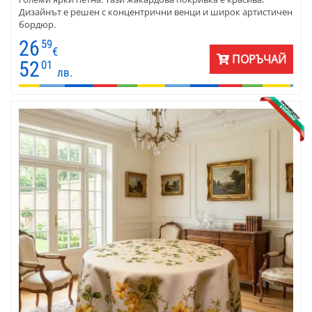
Дизайнът е решен с концентрични венци и широк артистичен
бордюр.
26
59
€
ПОРЪЧАЙ
52
01
лв.