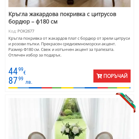
Кръгла жакардова покривка с цитрусов
бордюр – ф180 см
Код:
POK2677
Кръгла покривка от жакардов плат с бордюр от зрели цитруси
и розови пъпки. Прекрасен средиземноморски акцент.
Размер Ф180 см. Свеж и изтънчен акцент за трапезата.
Отличен избор за подарък.
44
99
€
ПОРЪЧАЙ
87
99
лв.