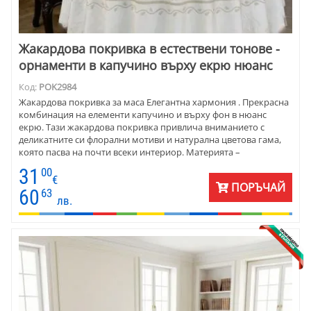
Жакардова покривка в естествени тонове -
орнаменти в капучино върху екрю нюанс
Код:
POK2984
Жакардова покривка за маса Елегантна хармония . Прекрасна
комбинация на елементи капучино и върху фон в нюанс
екрю. Тази жакардова покривка привлича вниманието с
деликатните си флорални мотиви и натурална цветова гама,
която пасва на почти всеки интериор. Материята –
комбинация от висококачествен памук и полиестер –
31
00
осигурява идеална форма и издръжливост.
€
ПОРЪЧАЙ
60
63
лв.