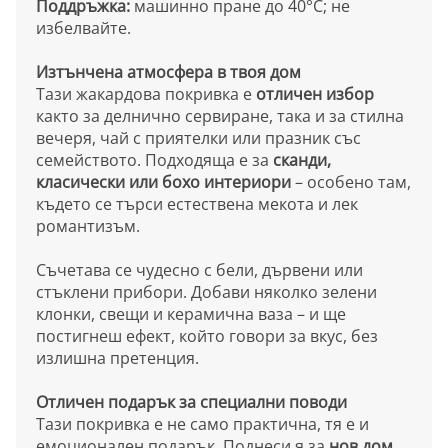
Поддръжка:
машинно пране до 40°C; не
избелвайте.
Изтънчена атмосфера в твоя дом
Тази жакардова покривка е
отличен избор
както за делнично сервиране, така и за стилна
вечеря, чай с приятелки или празник със
семейството. Подходяща е за
сканди,
класически или бохо интериори
– особено там,
където се търси естествена мекота и лек
романтизъм.
Съчетава се чудесно с бели, дървени или
стъклени прибори. Добави няколко зелени
клонки, свещи и керамична ваза – и ще
постигнеш ефект, който говори за вкус, без
излишна претенция.
Отличен подарък за специални поводи
Тази покривка е не само практична, тя е и
емоционален подарък. Поднеси я за
нов дом,