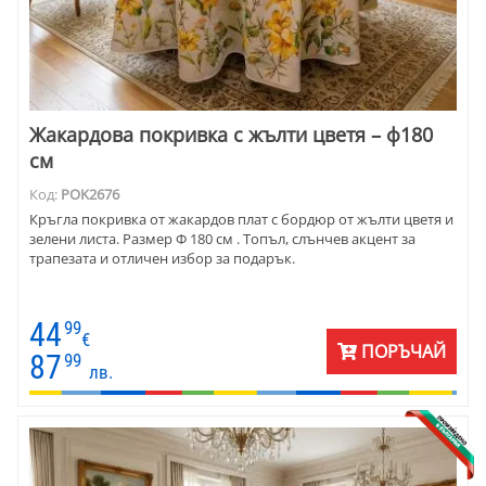
Жакардова покривка с жълти цветя – ф180
см
Код:
POK2676
Кръгла покривка от жакардов плат с бордюр от жълти цветя и
зелени листа. Размер Ф 180 см . Топъл, слънчев акцент за
трапезата и отличен избор за подарък.
44
99
€
ПОРЪЧАЙ
87
99
лв.