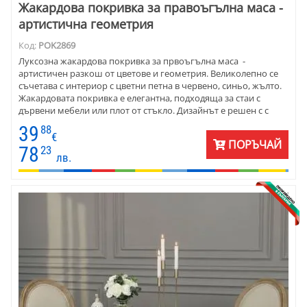
Жакардова покривка за правоъгълна маса -
артистична геометрия
Код:
POK2869
Луксозна жакардова покривка за првоъгълна маса -
артистичен разкош от цветове и геометрия. Великолепно се
съчетава с интериор с цветни петна в червено, синьо, жълто.
Жакардовата покривка е елегантна, подходяща за стаи с
дървени мебели или плот от стъкло. Дизайнът е решен с с
широк артистичен бордюр с геометрия и цвят. Материята е
39
88
плътен жакард - памук и полиестер. Покривките са подходящи
€
ПОРЪЧАЙ
за използване в обширен хол. Размерът е 140 х 180 с м.
78
23
лв.
Комбинирайте с червени, сини, жълти салфетки, карета или
тишлайфери