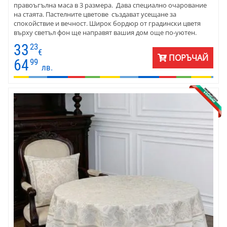
правоъгълна маса в 3 размера. Дава специално очарование
на стаята. Пастелните цветове създават усещане за
спокойствие и вечност. Широк бордюр от градински цветя
върху светъл фон ще направят вашия дом още по-уютен.
Покривката е подходяща за различен тип интериор - от масив
33
23
до елегантно стъкло и метал. Стилът е винтидж . Жакардовата
€
ПОРЪЧАЙ
покривка е подходяща за подарък за приятелка и за наредба
64
99
лв.
на дома. Може да се използва през цялата година.