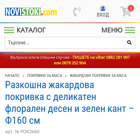
0
ВХОД
КАТАЛОГ
МЕНЮ
Въпроси или в спешни случаи -
ПИШЕТЕ на viber 0882 281 997
или
0878 352 964
.
НАЧАЛО
/
ПОКРИВКИ ЗА МАСА
/
ЖАКАРДОВИ ПОКРИВКИ ЗА МАСА
Разкошна жакардова
покривка с деликатен
флорален десен и зелен кант –
Ф160 см
арт. № POK2660