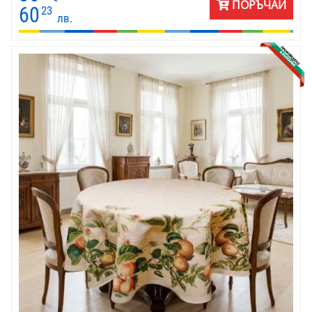
ПОРЪЧАЙ
от утринно кафе през уикенда до вечеря на свещи. „Елегия в
60
23
лв.
пастел“ е покана за спокойствие и елегантност.