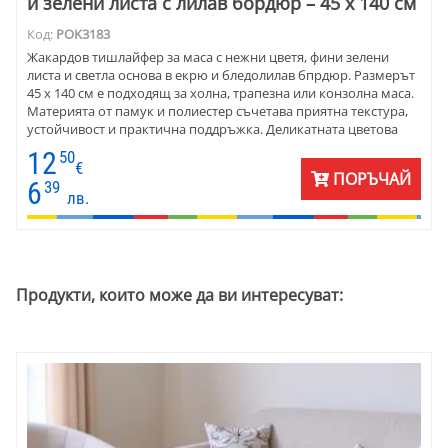
и зелени листа с лилав бордюр – 45 х 140 см
Код:
POK3183
Жакардов тишлайфер за маса с нежни цветя, фини зелени
листа и светла основа в екрю и бледолилав бпрдюр. Размерът
45 х 140 см е подходящ за холна, трапезна или конзолна маса.
Материята от памук и полиестер съчетава приятна текстура,
устойчивост и практична поддръжка. Деликатната цветова
гама се вписва красиво в класически, романтични,
12
50
провансалски и светли рустик интериори, без да натоварва
€
ПОРЪЧАЙ
пространството.
6
39
лв.
Продукти, които може да ви интересуват: