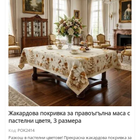
Жакардова покривка за правоъгълна маса с
пастелни цветя, 3 размера
Код:
POK2414
Разкош в пастелни цветове! Прекрасна жакардова покривка за