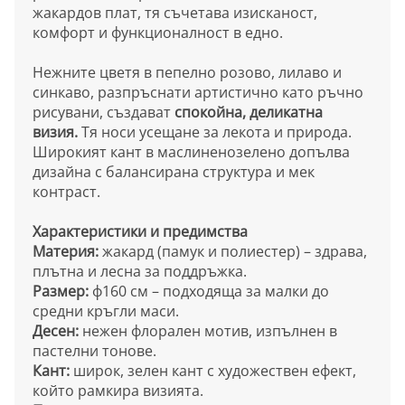
жакардов плат, тя съчетава изисканост,
комфорт и функционалност в едно.
Нежните цветя в пепелно розово, лилаво и
синкаво, разпръснати артистично като ръчно
рисувани, създават
спокойна, деликатна
визия.
Тя носи усещане за лекота и природа.
Широкият кант в маслиненозелено допълва
дизайна с балансирана структура и мек
контраст.
Характеристики и предимства
Материя:
жакард (памук и полиестер) – здрава,
плътна и лесна за поддръжка.
Размер:
ф160 см – подходяща за малки до
средни кръгли маси.
Десен:
нежен флорален мотив, изпълнен в
пастелни тонове.
Кант:
широк, зелен кант с художествен ефект,
който рамкира визията.