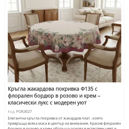
Кръгла жакардова покривка Ф135 с
флорален бордюр в розово и крем –
класически лукс с модерен уют
Код:
POK3027
Елегантна кръгла покривка от жакардов плат , която
превръща всяка маса в център на внимание. Красив флорален
бордюр в розово и крем обгръща основа в естествен цвят и