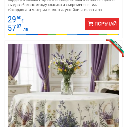
създава баланс между класика и съвременен стил.
Жакардовата материя е плътна, устойчива и лесна за
поддръжка – създадена за красиви моменти без усилие.
29
50
€
ПОРЪЧАЙ
57
07
лв.