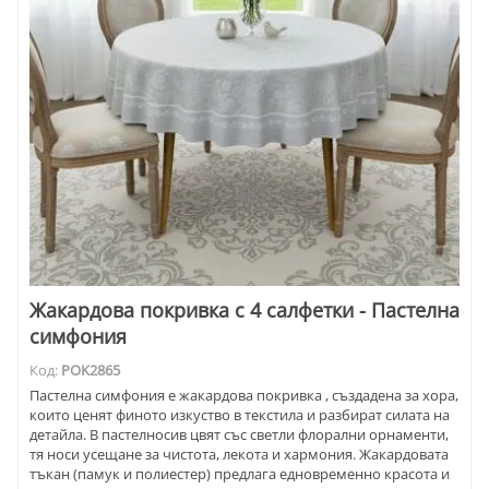
Жакардова покривка с 4 салфетки - Пастелна
симфония
Код:
POK2865
Пастелна симфония е жакардова покривка , създадена за хора,
които ценят финото изкуство в текстила и разбират силата на
детайла. В пастелносив цвят със светли флорални орнаменти,
тя носи усещане за чистота, лекота и хармония. Жакардовата
тъкан (памук и полиестер) предлага едновременно красота и