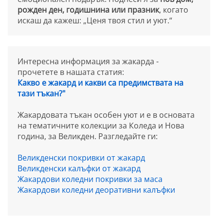
рожден ден, годишнина или празник
, когато
искаш да кажеш: „Ценя твоя стил и уют.“
Интересна информация за жакарда -
прочетете в нашата статия:
Какво е жакард и какви са предимствата на
тази тъкан?"
Жакардовата тъкан особен уют и е в основата
на тематичните колекции за Коледа и Нова
година, за Великден. Разгледайте ги:
Великденски покривки от жакард
Великденски калъфки от жакард
Жакардови коледни покривки за маса
Жакардови коледни деоративни калъфки