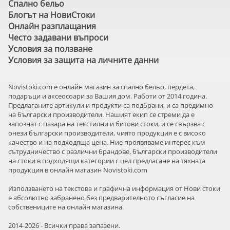
Спално бельо
Блогът на НовиСтоки
Онлайн разплащания
Често задавани въпроси
Условия за ползване
Условия за защита на личните данни
Novistoki.com e онлайн магазин за спално бельо, пердета,
подаръци и аксеосоари за Вашия дом. Работи от 2014 година.
Предлаганите артикули и продукти са подбрани, и са предимно
на български производители. Нашият екип се стреми да е
запознат с пазара на текстилни и битови стоки, и се свързва с
онези български производители, чиято продукция е с високо
качество и на подходяща цена. Ние проявяваме интерес към
сътрудничество с различни брандове, български производители
на стоки в подходящи категории с цел предлагане на тяхната
продукция в онлайн магазин Novistoki.com
Използването на текстова и графична информация от Нови стоки
е абсолютно забранено без предварителното съгласие на
собствениците на онлайн магазина.
2014-2026 - Всички права запазени.