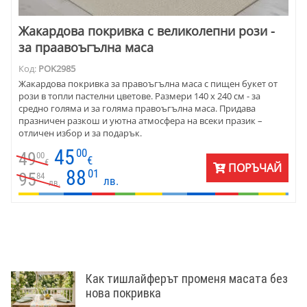
Жакардова покривка с великолепни рози -
за праавоъгълна маса
Код:
POK2985
Жакардова покривка за правоъгълна маса с пищен букет от
рози в топли пастелни цветове. Размери 140 х 240 см - за
средно голяма и за голяма правоъгълна маса. Придава
празничен разкош и уютна атмосфера на всеки празик –
отличен избор и за подарък.
45
00
49
00
€
€
ПОРЪЧАЙ
88
01
95
84
лв.
лв.
Как тишлайферът променя масата без
нова покривка