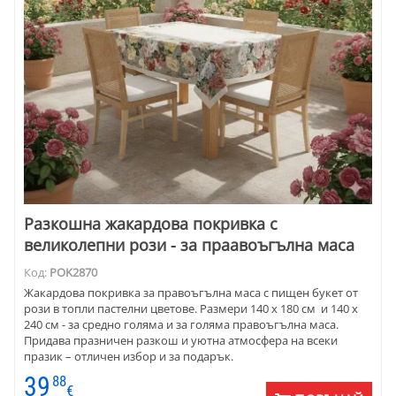
Разкошна жакардова покривка с
великолепни рози - за праавоъгълна маса
Код:
POK2870
Жакардова покривка за правоъгълна маса с пищен букет от
рози в топли пастелни цветове. Размери 140 х 180 см и 140 х
240 см - за средно голяма и за голяма правоъгълна маса.
Придава празничен разкош и уютна атмосфера на всеки
празик – отличен избор и за подарък.
39
88
€