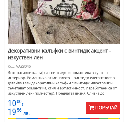
Декоративни калъфки с винтидж акцент -
изкуствен лен
Код:
VAZ3046
Декоративни калъфки с винтидж и романтика за уютен
интериор. Романтика от миналото – винтидж елегантност в
детайла Тези декоративни калъфки с винтидж илюстрации
съчетават романтика, стил и артистичност. Изработени са от
изкуствен лен (полиестер). Предлагат визия, близка до
естествените материи, с лесна поддръжка и издръжливост.
10
00
Размер 45х45 см, едностранен дизайн и дискретен цип за
€
ПОРЪЧАЙ
удобство. Предлагат се поединично или в комплект от 2 –
19
56
лв.
идеални за уютен дом с характер.