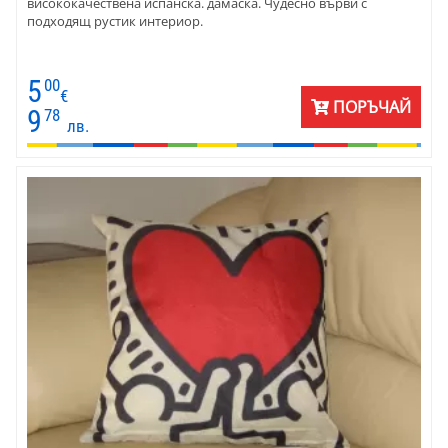
висококачествена испанска. дамаска. Чудесно върви с
подходящ рустик интериор.
5
00
€
ПОРЪЧАЙ
9
78
лв.