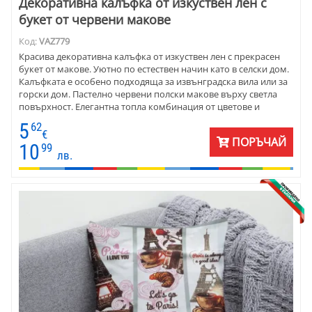
Декоративна калъфка от изкуствен лен с
букет от червени макове
Код:
VAZ779
Красива декоративна калъфка от изкуствен лен с прекрасен
букет от макове. Уютно по естествен начин като в селски дом.
Калъфката е особено подходяща за извънградска вила или за
горски дом. Пастелно червени полски макове върху светла
повърхност. Елегантна топла комбинация от цветове и
форми.
5
62
€
ПОРЪЧАЙ
10
99
лв.