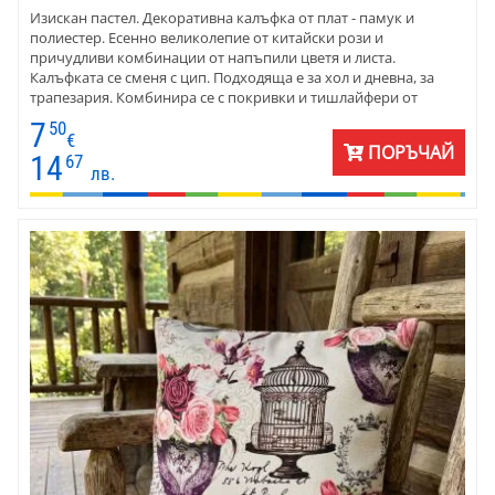
Изискан пастел. Декоративна калъфка от плат - памук и
полиестер. Есенно великолепие от китайски рози и
причудливи комбинации от напъпили цветя и листа.
Калъфката се сменя с цип. Подходяща е за хол и дневна, за
трапезария. Комбинира се с покривки и тишлайфери от
същия плат.
7
50
€
ПОРЪЧАЙ
14
67
лв.