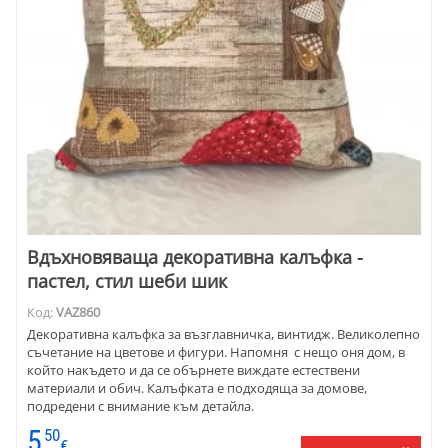
Вдъхновяваща декоративна калъфка -
пастел, стил шеби шик
Код:
VAZ860
Декоративна калъфка за възглавничка, винтидж. Великолепно
съчетание на цветове и фигури. Напомня с нещо оня дом, в
който накъдето и да се обърнете виждате естествени
материали и обич. Калъфката е подходяща за домове,
подредени с внимание към детайла.
5
50
€