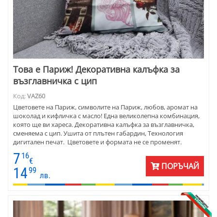
Това е Париж! Декоративна калъфка за
възглавничка с цип
Код:
VAZ60
Цветовете на Париж, символите на Париж, любов, аромат на
шоколад и кифличка с масло! Една великолепна комбинация,
която ще ви хареса. Декоративна калъфка за възглавничка,
сменяема с цип. Ушита от плътен габардин, Технология
дигитален печат. Цветовете и формата не се променят.
7
16
€
ПОРЪЧАЙ
14
99
лв.