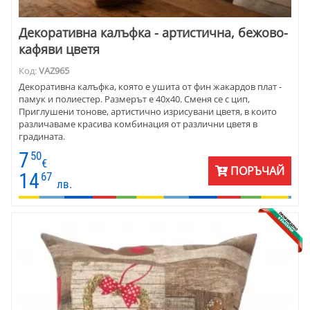
Декоративна калъфка - артистична, бежово-
кафяви цветя
Код:
VAZ965
Декоративна калъфка, която е ушита от фин жакардов плат -
памук и полиестер. Размерът е 40х40. Сменя се с цип,
Приглушени тонове, артистично изрисувани цветя, в които
различаваме красива комбинация от различни цветя в
градината.
7
50
€
ПОРЪЧАЙ
14
67
лв.