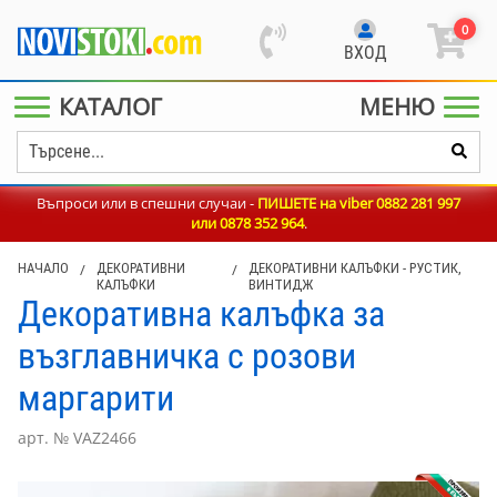
0
ВХОД
КАТАЛОГ
МЕНЮ
Въпроси или в спешни случаи -
ПИШЕТЕ на viber 0882 281 997
или
0878 352 964
.
НАЧАЛО
/
ДЕКОРАТИВНИ
/
ДЕКОРАТИВНИ КАЛЪФКИ - РУСТИК,
КАЛЪФКИ
ВИНТИДЖ
Декоративна калъфка за
възглавничка с розови
маргарити
арт. № VAZ2466