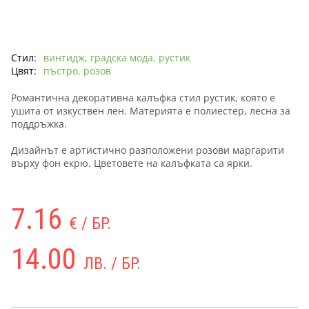
Стил:
винтидж, градска мода, рустик
Цвят:
пъстро, розов
Романтична декоративна калъфка стил рустик, която е
ушита от изкуствен лен. Материята е полиестер, лесна за
поддръжка.
Дизайнът е артистично разположени розови маргарити
върху фон екрю. Цветовете на калъфката са ярки.
7.16
€ / БР.
14.00
ЛВ. / БР.