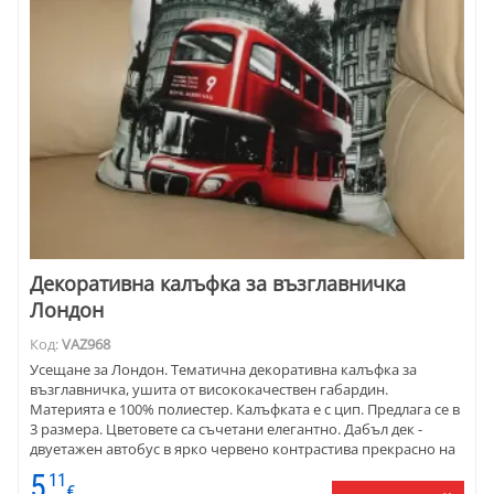
Декоративна калъфка за възглавничка
Лондон
Код:
VAZ968
Усещане за Лондон. Тематична декоративна калъфка за
възглавничка, ушита от висококачествен габардин.
Материята е 100% полиестер. Калъфката е с цип. Предлага се в
3 размера. Цветовете са съчетани елегантно. Дабъл дек -
двуетажен автобус в ярко червено контрастива прекрасно на
фона, напомнящ Лпндонската атмосфера.
5
11
€