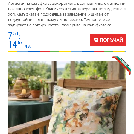
Артистична калъфка за декоративна възглавничка с магнолии
на синьозелен фон. Класически стил за веранда, всекидневна и
хол. Калъфката е подходяща за заведение. Ушита е от
водоустойчив плат - памук и полиестер. Течностите се
задържат на повърхността. Размерите на калъфката са
подходящи за декоративна възглавничка 40х40 см. Сменя се с
7
50
цип в долния ръб на калъфката.
€
ПОРЪЧАЙ
14
67
лв.