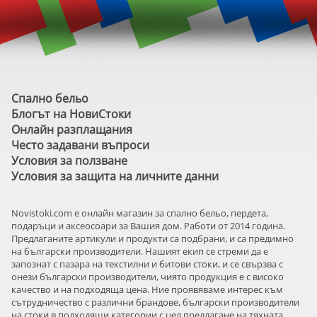
Спално бельо
Блогът на НовиСтоки
Онлайн разплащания
Често задавани въпроси
Условия за ползване
Условия за защита на личните данни
Novistoki.com e онлайн магазин за спално бельо, пердета,
подаръци и аксеосоари за Вашия дом. Работи от 2014 година.
Предлаганите артикули и продукти са подбрани, и са предимно
на български производители. Нашият екип се стреми да е
запознат с пазара на текстилни и битови стоки, и се свързва с
онези български производители, чиято продукция е с високо
качество и на подходяща цена. Ние проявяваме интерес към
сътрудничество с различни брандове, български производители
на стоки в подходящи категории с цел предлагане на тяхната