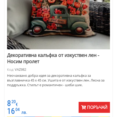
Декоративна калъфка от изкуствен лен -
Носим пролет
Код:
VAZ982
Неочаквано добра идея за декоративна калъфка за
възглавничка 45 х 45 см. Ушита е от изкуствен лен. Лесна за
поддръжка. Стилът е романтичен - шеби шик.
8
20
€
ПОРЪЧАЙ
16
04
лв.