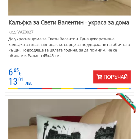
Калъфка за Свети Валентин - украса за дома
Код:
VAZ0027
Да украсим дома за Свети Валентин. Една декоративна
калъфка за възглавница със сърце за поддържане на обичта в
къщи. Подходяща за цялата година, за да помним, че се
обичаме. Размер 45х45 см.
6
65
€
ПОРЪЧАЙ
13
01
лв.