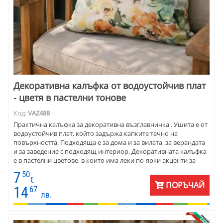
Декоративна калъфка от водоустойчив плат
- цветя в пастелни тонове
Код:
VAZ488
Практична калъфка за декоративна възглавничка . Ушита е от
водоустойчив плат, който задържа капките течно на
повърхността. Подходяща е за дома и за вилата, за верандата
и за заведение с подходящ интериор. Декоративната калъфка
е в пастелни цветове, в които има леки по-ярки акценти за
настроение. Съчетайте с керемидена или зелена покривка и
7
50
едноцветни калъфки наоколо.
€
ПОРЪЧАЙ
14
67
лв.