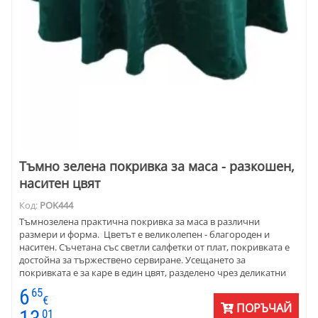
Тъмно зелена покривка за маса - разкошен,
наситен цвят
Код:
POK444
Тъмнозелена практична покривка за маса в различни
размери и форма. Цветът е великолепен - благороден и
наситен. Съчетана със светли салфетки от плат, покривката е
достойна за тържествено сервиране. Усещането за
покривката е за каре в един цвят, разделено чрез деликатни
ивици с лек копринен отблясък. Освен в описаните по-долу
6
65
размери, покривките се шият и по заявка с размери на
€
ПОРЪЧАЙ
клиента. Десенът и тъканта позволяват използването им както
01