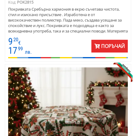
Код:
POK2815
Покривката Сребърна хармония в екрю съчетава чистота,
стил и изискано присъствие . Изработена e от
висококачествен полиестер. Пада меко, създава усещане за
спокойствие и лукс. Покривката е подходяща е както за
всекидневна употреба, така и за специални поводи. Материята
се дипли красиво и запазва формата си, което я прави
9
20
едновременно практична и естетична. Предлага се за кръгли,
€
ПОРЪЧАЙ
елипсовидни и правоъгълни маси и може да се изработи по
17
99
лв.
поръчка, според размерите на клиента.