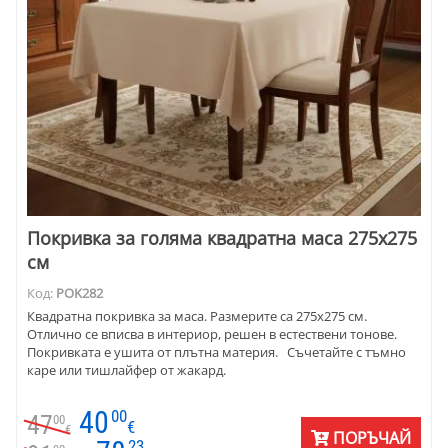
Покривка за голяма квадратна маса 275х275
см
Код:
POK282
Квадратна покривка за маса. Размерите са 275х275 см.
Отлично се вписва в интериор, решен в естествени тонове.
Покривката е ушита от плътна материя. Съчетайте с тъмно
каре или тишлайфер от жакард.
40
00
47
00
€
€
ПОРЪЧАЙ
23