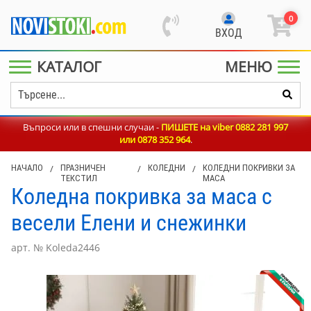
0
ВХОД
КАТАЛОГ
МЕНЮ
Въпроси или в спешни случаи -
ПИШЕТЕ на viber 0882 281 997
или
0878 352 964
.
НАЧАЛО
/
ПРАЗНИЧЕН
/
КОЛЕДНИ
/
КОЛЕДНИ ПОКРИВКИ ЗА
ТЕКСТИЛ
МАСА
Коледна покривка за маса с
весели Елени и снежинки
арт. № Koleda2446