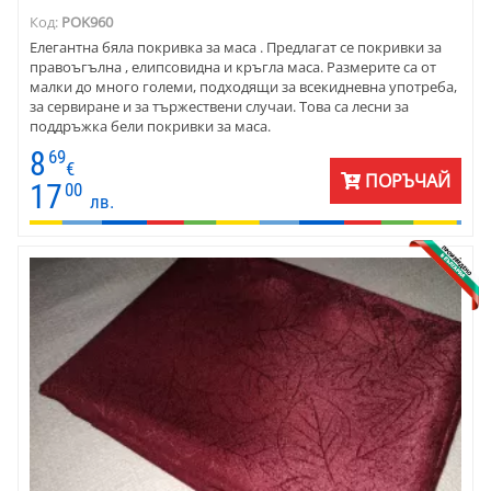
Код:
POK960
Елегантна бяла покривка за маса . Предлагат се покривки за
правоъгълна , елипсовидна и кръгла маса. Размерите са от
малки до много големи, подходящи за всекидневна употреба,
за сервиране и за тържествени случаи. Това са лесни за
поддръжка бели покривки за маса.
8
69
€
ПОРЪЧАЙ
17
00
лв.