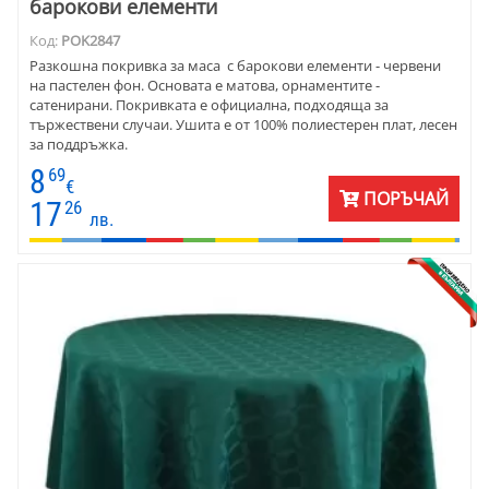
барокови елементи
Код:
POK2847
Разкошна покривка за маса с барокови елементи - червени
на пастелен фон. Основата е матова, орнаментите -
сатенирани. Покривката е официална, подходяща за
тържествени случаи. Ушита е от 100% полиестерен плат, лесен
за поддръжка.
8
69
€
ПОРЪЧАЙ
17
26
лв.