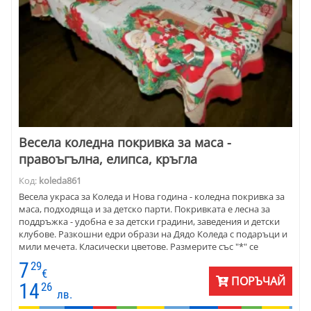
Весела коледна покривка за маса -
правоъгълна, елипса, кръгла
Код:
koleda861
Весела украса за Коледа и Нова година - коледна покривка за
маса, подходяща и за детско парти. Покривката е лесна за
поддръжка - удобна е за детски градини, заведения и детски
клубове. Разкошни едри образи на Дядо Коледа с подаръци и
мили мечета. Класически цветове. Размерите със "*" се
изработват по поръчка и доставката е с по-дълъг срок.
7
29
€
ПОРЪЧАЙ
14
26
лв.