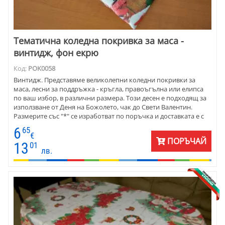
Тематична коледна покривка за маса -
винтидж, фон екрю
Код:
POK0058
Винтидж. Представяме великолепни коледни покривки за
маса, лесни за поддръжка - кръгла, правоъгълна или елипса
по ваш избор, в различни размера. Този десен е подходящ за
използване от Деня на Божолето, чак до Свети Валентин.
Размерите със "*" се изработват по поръчка и доставката е с
по-дълъг срок.
6
65
€
ПОРЪЧАЙ
13
01
лв.