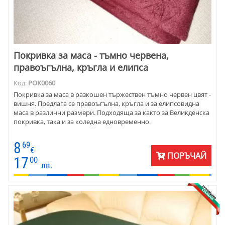
Покривка за маса - тъмно червена,
правоъгълна, кръгла и елипса
Код:
POK0060
Покривка за маса в разкошен тържествен тъмно червен цвят -
вишня. Предлага се правоъгълна, кръгла и за елипсовидна
маса в различни размери. Подходяща за както за Великденска
покривка, така и за коледна едновременно.
8
69
€
ПОРЪЧАЙ
17
00
лв.