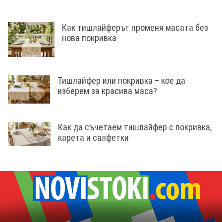
Как тишлайферът променя масата без
нова покривка
Тишлайфер или покривка – кое да
изберем за красива маса?
Как да съчетаем тишлайфер с покривка,
карета и салфетки