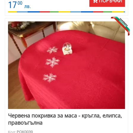
ПОРЪЧАЙ
17
00
лв.
Червена покривка за маса - кръгла, елипса,
правоъгълна
Код:
POK0039