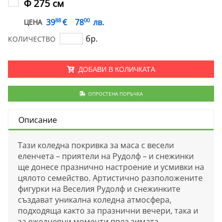
Ф 275 см
88
00
€
39
78
лв.
ЦЕНА
бр.
КОЛИЧЕСТВО
ДОБАВИ В КОЛИЧКАТА
ОПРОСТЕНА ПОРЪЧКА
Описание
Тази коледна покривка за маса с весели
еленчета – приятели на Рудолф – и снежинки
ще донесе празнично настроение и усмивки на
цялото семейство. Артистично разположените
фигурки на Веселия Рудолф и снежинките
създават уникална коледна атмосфера,
подходяща както за празнични вечери, така и
за ежедневни моменти през зимата.