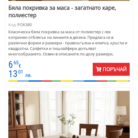
Бяла покривка за маса - загатнато каре,
полиестер
Код:
POK380
Класическа бяла покривка за маса от полиестер с лек
копринен отблясък на линиите в десена. Предлага се в
различни форми и размери - правоъгълна и елипса, кръгла и
квадратна. Салфетки и тишлайфери допълват
многообразието. Освен в описаните по-долу размери,
покривките се шият и по заявка с размери на клиента.
6
65
Десенът и тъканта позволяват използването на покривката
€
ПОРЪЧАЙ
както за декор, така и за ежедневна употреба. Покривката се
13
01
лв.
поддържат се лесно. Материята е 100% полиестер и петната се
перат лесно с подходящи препарати. Основното предимство
на тази материя е, че се поддържа лесно, поради качествата
на синтетичните влакна, които я правят издържлива, лесна за
гладене и поддръжка.