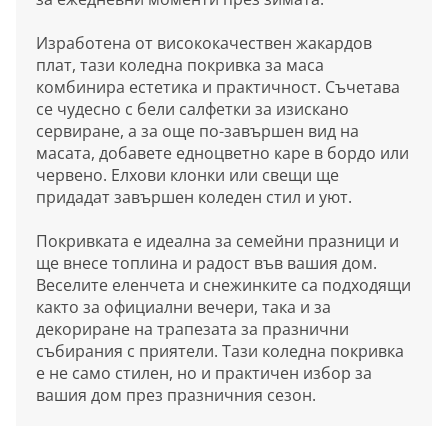
Изработена от висококачествен жакардов
плат, тази коледна покривка за маса
комбинира естетика и практичност. Съчетава
се чудесно с бели салфетки за изискано
сервиране, а за още по-завършен вид на
масата, добавете едноцветно каре в бордо или
червено. Елхови клонки или свещи ще
придадат завършен коледен стил и уют.
Покривката е идеална за семейни празници и
ще внесе топлина и радост във вашия дом.
Веселите еленчета и снежинките са подходящи
както за официални вечери, така и за
декориране на трапезата за празнични
събирания с приятели. Тази коледна покривка
е не само стилен, но и практичен избор за
вашия дом през празничния сезон.