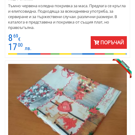
Тъмно червена коледна покривка за маса. Предлага се кръгла
и елипсовидна. Подходяща за всекидневна употреба, за
сервиране и за тържествени случаи. различни размери. В
каталога е представена и покривка от същия плат, но
правоъгълна.
8
69
€
ПОРЪЧАЙ
17
00
лв.