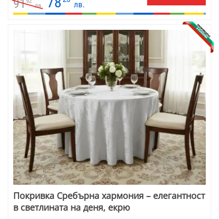
78
91
92
лв.
лв.
Покривка Сребърна хармония – елегантност
в светлината на деня, екрю