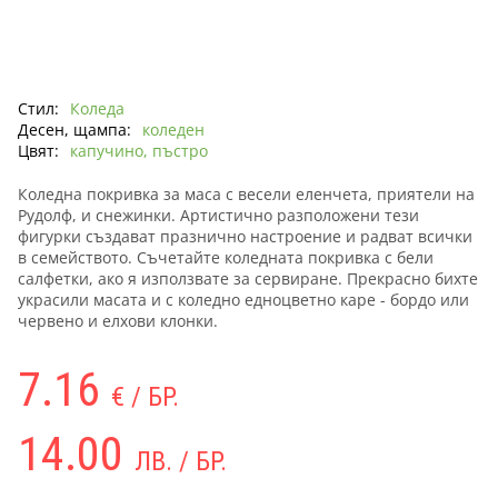
Стил:
Коледа
Десен, щампа:
коледен
Цвят:
капучино, пъстро
Коледна покривка за маса с весели еленчета, приятели на
Рудолф, и снежинки. Артистично разположени тези
фигурки създават празнично настроение и радват всички
в семейството. Съчетайте коледната покривка с бели
салфетки, ако я използвате за сервиране. Прекрасно бихте
украсили масата и с коледно едноцветно каре - бордо или
червено и елхови клонки.
7.16
€ / БР.
14.00
ЛВ. / БР.