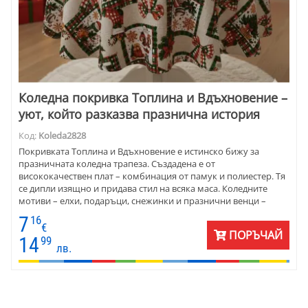
Коледна покривка Топлина и Вдъхновение –
уют, който разказва празнична история
Код:
Koleda2828
Покривката Топлина и Вдъхновение е истинско бижу за
празничната коледна трапеза. Създадена е от
висококачествен плат – комбинация от памук и полиестер. Тя
се дипли изящно и придава стил на всяка маса. Коледните
мотиви – елхи, подаръци, снежинки и празнични венци –
създават атмосфера на уют и радост. Покривката е подходяща
7
16
за ежедневието през зимните месеци и за специалните вечери
€
ПОРЪЧАЙ
около Бъдни вечер и Коледа. Предлага се за правоъгълна,
14
99
лв.
елипсовидна и кръгла маса, с възможност за ушиване по
индивидуални размери. Перфектна за дома, заведения или
като подарък, който носи празничен дух.