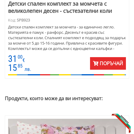
Детски спален комплект за момчета с
великолепен десен - състезателни коли
Код:
SPB923
Детски спален комплект за момчета - за единично легло.
Материята е памук - ранфорс. Десенът е красив със
състезателни коли. Спалният комплект е подходящ за подарък
за момче от 5 до 15-16 години. Привлича с красивите фигури.
Комплектът може да се допълни с едноцветни калъфки -
червени, сиви или бели.
31
00
€
ПОРЪЧАЙ
15
85
лв.
Продукти, които може да ви интересуват: