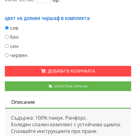
цвят на долния чаршаф в комплекта:
сив
бял
син
червен
ДОБАВИ В КОЛИЧКАТА
ОПРОСТЕНА ПОРЪЧКА
Описание
Съдържа: 100% памук. Ранфорс.
Коледен спален комплект с устойчива щампа.
Спазвайте инструкциите при пране.