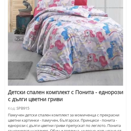
Детски спален комплект с Понита - еднорози
с дълги цветни гриви
Код:
SPB915
Памучен детски спален комплект за момичeнца с прекрасни
цветни картинки - памучен, български. Принцеси - понита -
еднорози с дълги цветни гриви препускат по леглото. Понита
се усмихват щастливо. Обич и топлина, чудесно излъчване от