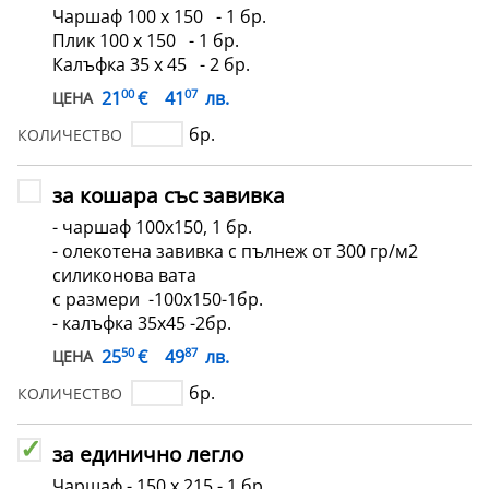
Чаршаф 100 х 150 - 1 бр.
Плик 100 х 150 - 1 бр.
Калъфка 35 х 45 - 2 бр.
00
07
€
21
41
лв.
ЦЕНА
бр.
КОЛИЧЕСТВО
за кошара със завивка
- чаршаф 100x150, 1 бр.
- олекотена завивка с пълнеж от 300 гр/м2
силиконова вата
с размери -100x150-1бр.
- калъфка 35х45 -2бр.
50
87
€
25
49
лв.
ЦЕНА
бр.
КОЛИЧЕСТВО
за единично легло
Чаршаф - 150 х 215 - 1 бр.