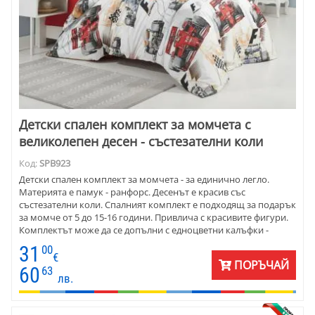
Детски спален комплект за момчета с
великолепен десен - състезателни коли
Код:
SPB923
Детски спален комплект за момчета - за единично легло.
Материята е памук - ранфорс. Десенът е красив със
състезателни коли. Спалният комплект е подходящ за подарък
за момче от 5 до 15-16 години. Привлича с красивите фигури.
Комплектът може да се допълни с едноцветни калъфки -
червени, сиви или бели.
31
00
€
ПОРЪЧАЙ
60
63
лв.