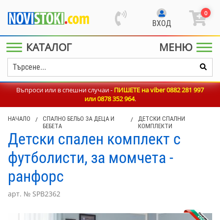
0
ВХОД
КАТАЛОГ
МЕНЮ
Въпроси или в спешни случаи -
ПИШЕТЕ на viber 0882 281 997
или
0878 352 964
.
НАЧАЛО
/
СПАЛНО БЕЛЬО ЗА ДЕЦА И
/
ДЕТСКИ СПАЛНИ
БЕБЕТА
КОМПЛЕКТИ
Детски спален комплект с
футболисти, за момчета -
ранфорс
арт. № SPB2362