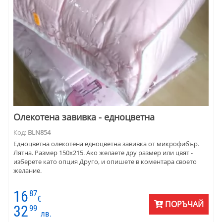
Олекотена завивка - едноцветна
Код:
BLN854
Едноцветна олекотена едноцветна завивка от микрофибър.
Лятна. Размер 150х215. Ако желаете дру размер или цвят -
изберете като опция Друго, и опишете в коментара своето
желание.
16
87
€
ПОРЪЧАЙ
32
99
лв.