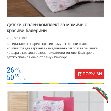
Детски спален комплект за момиче с
красиви балерини
Код:
SPB0197
Балерините на Париж: красив памучен детски спален
комплект в два варианта - за единично легло и за бебешка
кошара в красиви розово--виолетови тонове. Българско
детско спално бельо от памук Ранфорс
26
00
€
ПОРЪЧАЙ
50
85
лв.