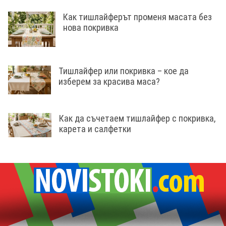
Как тишлайферът променя масата без
нова покривка
Тишлайфер или покривка – кое да
изберем за красива маса?
Как да съчетаем тишлайфер с покривка,
карета и салфетки