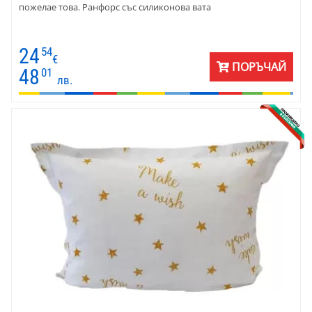
пожелае това. Ранфорс със силиконова вата
24
54
€
ПОРЪЧАЙ
48
01
лв.