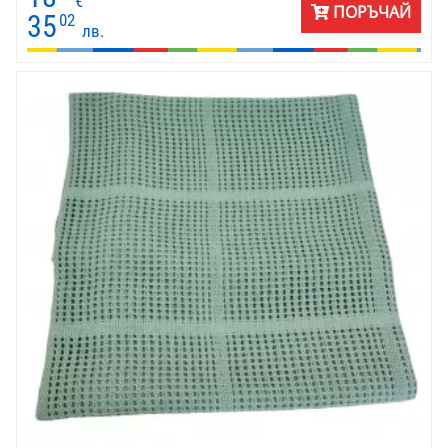
€
ПОРЪЧАЙ
35
02
лв.