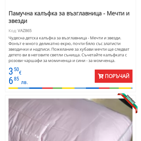
Памучна калъфка за възглавница - Мечти и
звезди
Код:
VAZ865
Чудесна детска калъфка за възглавница - Мечти и звезди.
Фонът е много деликатно екрю, почти бяло със златисти
звездички и надписи. Пожелание за хубави мечти ще следват
детето ви в неговите светли сънища. Съчетайте калъфката с
розови чаршафи за момиченца и сини - за момченца.
Материята е ранфор - памук 100%.
3
50
€
ПОРЪЧАЙ
6
85
лв.