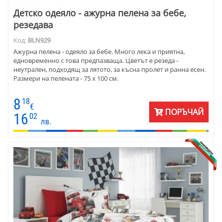
Детско одеяло - ажурна пелена за бебе,
резедава
Код:
BLN929
Ажурна пелена - одеяло за бебе. Много лека и приятна,
едновременно с това предпазваща. Цветът е резеда -
неутрален, подходящ за лятото, за късна пролет и ранна есен.
Размери на пелената - 75 х 100 см.
8
18
€
ПОРЪЧАЙ
16
02
лв.