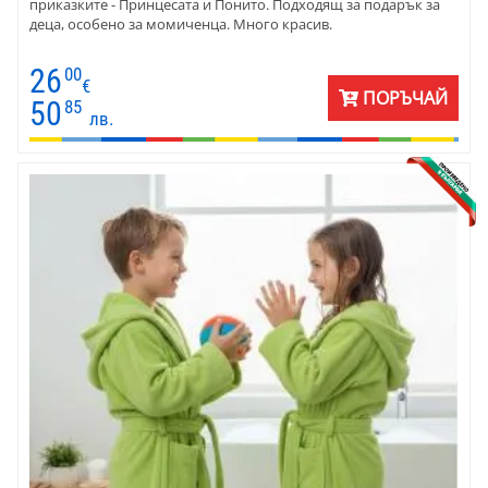
приказките - Принцесата и Понито. Подходящ за подарък за
деца, особено за момиченца. Много красив.
26
00
€
ПОРЪЧАЙ
50
85
лв.