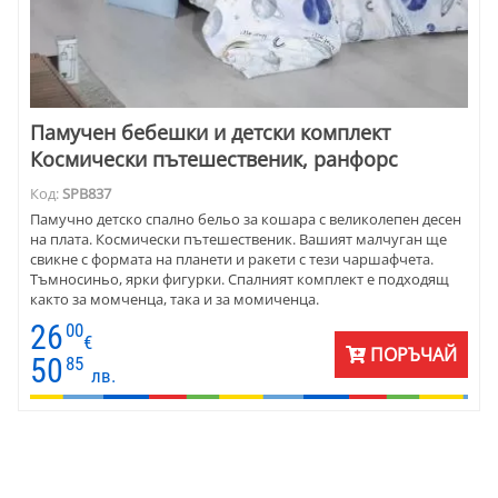
Памучен бебешки и детски комплект
Космически пътешественик, ранфорс
Код:
SPB837
Памучно детско спално бельо за кошара с великолепен десен
на плата. Космически пътешественик. Вашият малчуган ще
свикне с формата на планети и ракети с тези чаршафчета.
Тъмносиньо, ярки фигурки. Спалният комплект е подходящ
както за момченца, така и за момиченца.
26
00
€
ПОРЪЧАЙ
50
85
лв.