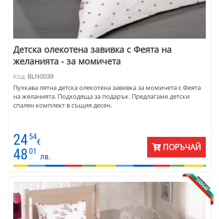
Детска олекотена завивка с Феята на
желанията - за момичета
Код:
BLN0039
Пухкава лятна детска олекотена завивка за момичета с Феята
на желанията. Подходяща за подарък. Предлагаме детски
спален комплект в същия десен.
24
54
€
ПОРЪЧАЙ
48
01
лв.