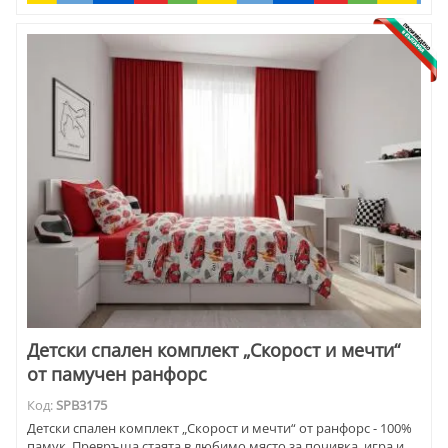
Детски спален комплект „Скорост и мечти“
от памучен ранфорс
Код:
SPB3175
Детски спален комплект „Скорост и мечти“ от ранфорс - 100%
памук. Превръща стаята в любимо място за почивка, игра и