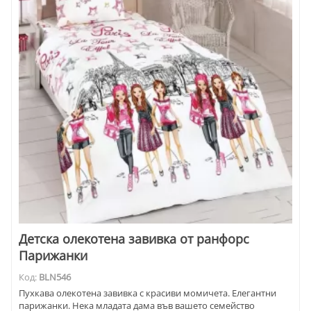
Детска олекотена завивка от ранфорс
Парижанки
Код:
BLN546
Пухкава олекотена завивка с красиви момичета. Елегантни
парижанки. Нека младата дама във вашето семейство