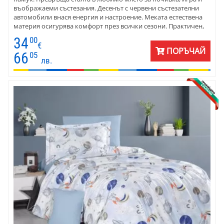
въображаеми състезания. Десенът с червени състезателни
автомобили внася енергия и настроение. Меката естествена
материя осигурява комфорт през всички сезони. Практичен,
свеж и впечатляващ избор за детска стая с характер.
34
00
€
ПОРЪЧАЙ
66
05
лв.