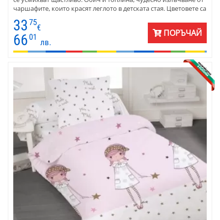
чаршафите, които красят леглото в детската стая. Цветовете са
прекрасни - светъл фон и ярки гриви на понитата. Материята е
33
75
отлично качество - ранфорс.
€
ПОРЪЧАЙ
66
01
лв.