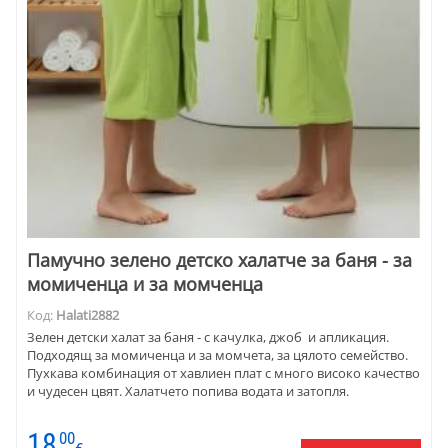
Памучно зелено детско халатче за баня - за
момиченца и за момченца
Код:
Halati2882
Зелен детски халат за баня - с качулка, джоб и апликация.
Подходящ за момиченца и за момчета, за цялото семейство.
Пухкава комбинация от хавлиен плат с много високо качество
и чудесен цвят. Халатчето попива водата и затопля.
18
00