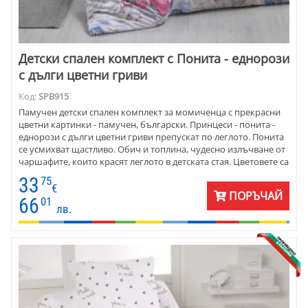
Детски спален комплект с Понита - еднорози
с дълги цветни гриви
Код:
SPB915
Памучен детски спален комплект за момичeнца с прекрасни
цветни картинки - памучен, български. Принцеси - понита -
еднорози с дълги цветни гриви препускат по леглото. Понита
се усмихват щастливо. Обич и топлина, чудесно излъчване от
чаршафите, които красят леглото в детската стая. Цветовете са
прекрасни - светъл фон и ярки гриви на понитата. Материята е
33
75
отлично качество - ранфорс.
€
ПОРЪЧАЙ
66
01
лв.