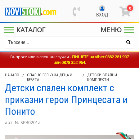
0
ВХОД
КАТАЛОГ
МЕНЮ
Въпроси или в спешни случаи -
ПИШЕТЕ на viber 0882 281 997
или
0878 352 964
.
НАЧАЛО
/
СПАЛНО БЕЛЬО ЗА ДЕЦА И
/
ДЕТСКИ СПАЛНИ
БЕБЕТА
КОМПЛЕКТИ
Детски спален комплект с
приказни герои Принцесата и
Понито
арт. № SPB0201a