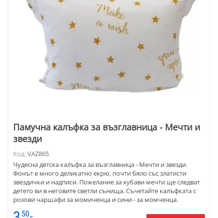
Памучна калъфка за възглавница - Мечти и
звезди
Код:
VAZ865
Чудесна детска калъфка за възглавница - Мечти и звезди.
Фонът е много деликатно екрю, почти бяло със златисти
звездички и надписи. Пожелание за хубави мечти ще следват
детето ви в неговите светли сънища. Съчетайте калъфката с
розови чаршафи за момиченца и сини - за момченца.
Материята е ранфор - памук 100%.
3
50