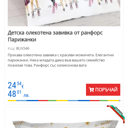
Детска олекотена завивка от ранфорс
Парижанки
Код:
BLN546
Пухкава олекотена завивка с красиви момичета. Елегантни
парижанки. Нека младата дама във вашето семейство
пожелае това. Ранфорс със силиконова вата
24
54
€
ПОРЪЧАЙ
48
01
лв.