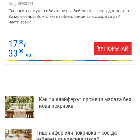
Код:
SPB0171
Свелосин памучен обиколник за бебешко легло - едноцветен .
За момченца. Комплектът обиколници за кошара са от 4
части всеки.
17
38
€
ПОРЪЧАЙ
33
99
лв.
Как тишлайферът променя масата без
нова покривка
Тишлайфер или покривка – кое да
изберем за красива маса?