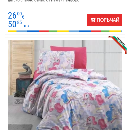
детско спално бельо от памук Ранфорс
26
00
€
ПОРЪЧАЙ
50
85
лв.