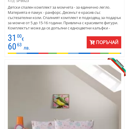
Код:
SPB923
Детски спален комплект за момчета - за единично легло.
Материята е памук - ранфорс. Десенът е красив със
състезателни коли. Спалният комплект е подходящ за подарък
за момче от 5 до 15-16 години. Привлича с красивите фигури.
Комплектът може да се допълни с едноцветни калъфки -
червени, сиви или бели.
31
00
€
ПОРЪЧАЙ
60
63
лв.