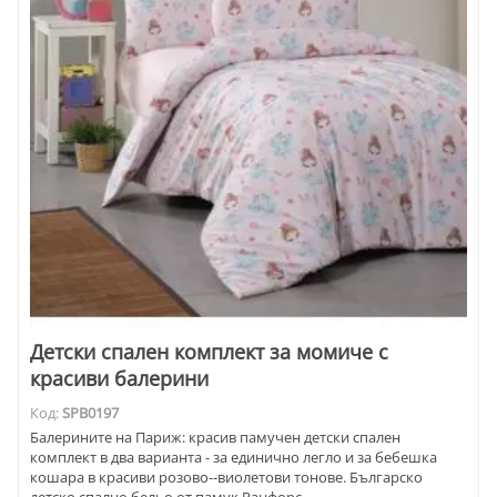
Детски спален комплект за момиче с
красиви балерини
Код:
SPB0197
Балерините на Париж: красив памучен детски спален
комплект в два варианта - за единично легло и за бебешка
кошара в красиви розово--виолетови тонове. Българско