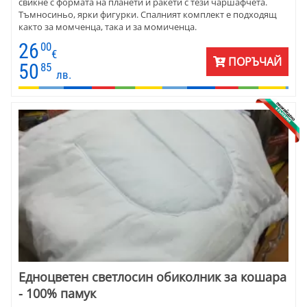
свикне с формата на планети и ракети с тези чаршафчета.
Тъмносиньо, ярки фигурки. Спалният комплект е подходящ
както за момченца, така и за момиченца.
26
00
€
ПОРЪЧАЙ
50
85
лв.
Едноцветен светлосин обиколник за кошара
- 100% памук