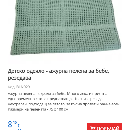
Детско одеяло - ажурна пелена за бебе,
резедава
Код:
BLN929
Ажурна пелена - одеяло за бебе. Много лека и приятна,
едновременно с това предпазваща. Цветът е резеда -
неутрален, подходящ за лятото, за късна пролет и ранна есен.
Размери на пелената - 75 х 100 см.
8
18
€
ПОРЪЧАЙ