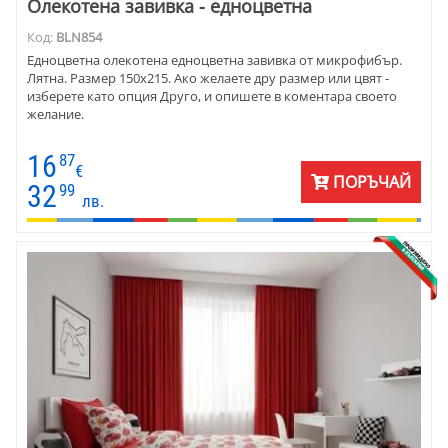
Олекотена завивка - едноцветна
Код:
BLN854
Едноцветна олекотена едноцветна завивка от микрофибър.
Лятна. Размер 150х215. Ако желаете дру размер или цвят -
изберете като опция Друго, и опишете в коментара своето
желание.
16
87
€
ПОРЪЧАЙ
32
99
лв.