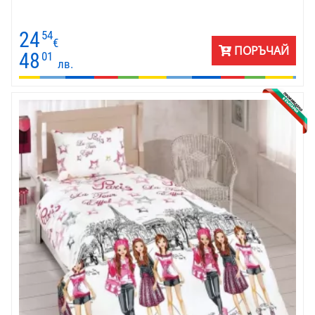
24
54
€
ПОРЪЧАЙ
48
01
лв.