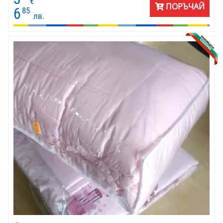
€
ПОРЪЧАЙ
6
85
лв.