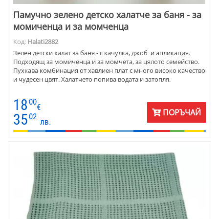
Памучно зелено детско халатче за баня - за
момиченца и за момченца
Код:
Halati2882
Зелен детски халат за баня - с качулка, джоб и апликация.
Подходящ за момиченца и за момчета, за цялото семейство.
Пухкава комбинация от хавлиен плат с много високо качество
и чудесен цвят. Халатчето попива водата и затопля.
18
00
€
ПОРЪЧАЙ
35
02
лв.