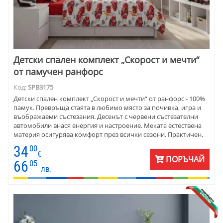
Детски спален комплект „Скорост и мечти“
от памучен ранфорс
Код:
SPB3175
Детски спален комплект „Скорост и мечти“ от ранфорс - 100%
памук. Превръща стаята в любимо място за почивка, игра и
въображаеми състезания. Десенът с червени състезателни
автомобили внася енергия и настроение. Меката естествена
материя осигурява комфорт през всички сезони. Практичен,
свеж и впечатляващ избор за детска стая с характер.
34
00
€
ПОРЪЧАЙ
66
05
лв.