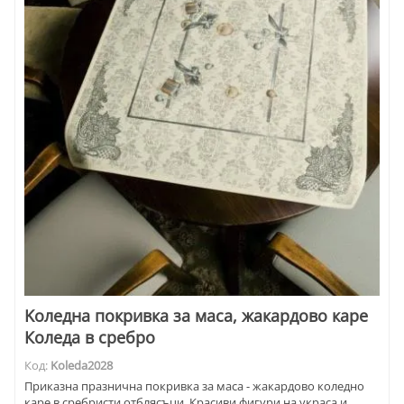
Kоледна покривка за маса, жакардово каре
Коледа в сребро
Код:
Koleda2028
Приказна празнична покривка за маса - жакардово коледно
каре в сребристи отблясъци. Красиви фигури на украса и