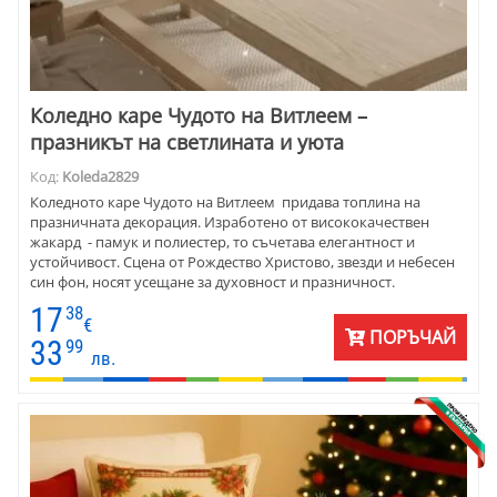
Коледно каре Чудото на Витлеем –
празникът на светлината и уюта
Код:
Koleda2829
Коледното каре Чудото на Витлеем придава топлина на
празничната декорация. Изработено от висококачествен
жакард - памук и полиестер, то съчетава елегантност и
устойчивост. Сцена от Рождество Христово, звезди и небесен
син фон, носят усещане за духовност и празничност.
Подходящо е за холна или трапезна маса, за уютен семеен
17
38
дом, църковни празници или заведения с класическа
€
ПОРЪЧАЙ
атмосфера. Размерът 90x90 см е подходящ както за централна
33
99
лв.
декорация, така и като стилен подарък, който оставя спомен.