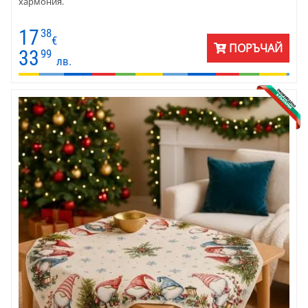
хармония.
17
38
€
ПОРЪЧАЙ
33
99
лв.