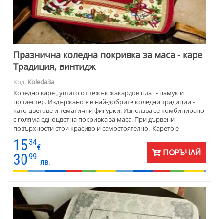
Празнична коледна покривка за маса - каре
Традиция, винтидж
Код:
Koleda3a
Коледно каре , ушито от тежък жакардов плат - памук и
полиестер. Издържано е в най-добрите коледни традиции -
като цветове и тематични фигурки. Използва се комбинирано
с голяма едноцветна покривка за маса. При дървени
повърхности стои красиво и самостоятелно. Карето е
прекрасен подарък за Коледа и Нова година , както и за
15
34
именните дни през зимата.
€
ПОРЪЧАЙ
30
99
лв.