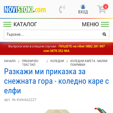
0
ВХОД
КАТАЛОГ
МЕНЮ
Въпроси или в спешни случаи -
ПИШЕТЕ на viber 0882 281 997
или
0878 352 964
.
НАЧАЛО
/
ПРАЗНИЧЕН
/
КОЛЕДНИ
/
КОЛЕДНИ КАРЕТА - МАЛКИ
ТЕКСТИЛ
ПОКРИВКИ
Разкажи ми приказка за
снежната гора - коледно каре с
елфи
арт. № Koleda2227