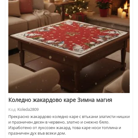
Коледно жакардово каре Зимна магия
Код:
Koleda2809
Прекрасно жакардово коледно каре с втъкани златисти нишки
и празничен десен в червено, златно и снежно бяло.
Изработено от луксозен жакард, това каре носи топлина и
празничен дух във всеки дом.