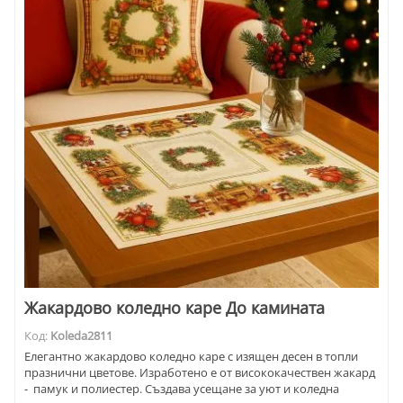
Жакардово коледно каре До камината
Код:
Koleda2811
Елегантно жакардово коледно каре с изящен десен в топли
празнични цветове. Изработено е от висококачествен жакард
- памук и полиестер. Създава усещане за уют и коледна