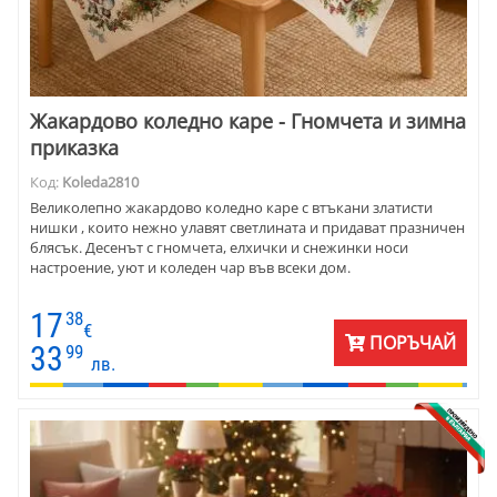
Жакардово коледно каре - Гномчета и зимна
приказка
Код:
Koleda2810
Великолепно жакардово коледно каре с втъкани златисти
нишки , които нежно улавят светлината и придават празничен
блясък. Десенът с гномчета, елхички и снежинки носи
настроение, уют и коледен чар във всеки дом.
17
38
€
ПОРЪЧАЙ
33
99
лв.