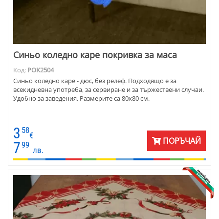
Синьо коледно каре покривка за маса
Код:
POK2504
Синьо коледно каре - дюс, без релеф. Подходящо е за
всекидневна употреба, за сервиране и за тържествени случаи.
Удобно за заведения. Размерите са 80х80 см.
3
58
€
ПОРЪЧАЙ
7
99
лв.