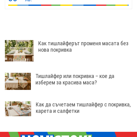
Как тишлайферът променя масата без
нова покривка
Тишлайфер или покривка – кое да
изберем за красива маса?
Как да съчетаем тишлайфер с покривка,
карета и салфетки