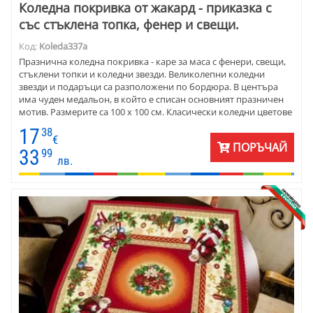
Коледна покривка от жакард - приказка с
със стъклена топка, фенер и свещи.
Код:
Koleda337a
Празнична коледна покривка - каре за маса с фенери, свещи,
стъклени топки и коледни звезди. Великолепни коледни
звезди и подаръци са разположени по бордюра. В центъра
има чуден медальон, в който е списан основният празничен
мотив. Размерите са 100 х 100 см. Класически коледни цветове
и фигури - червено, зелено, екрю и златисто. Карето е много
17
38
подходящ подарък за Коледа и чудесна коледна украса.
€
ПОРЪЧАЙ
33
99
лв.