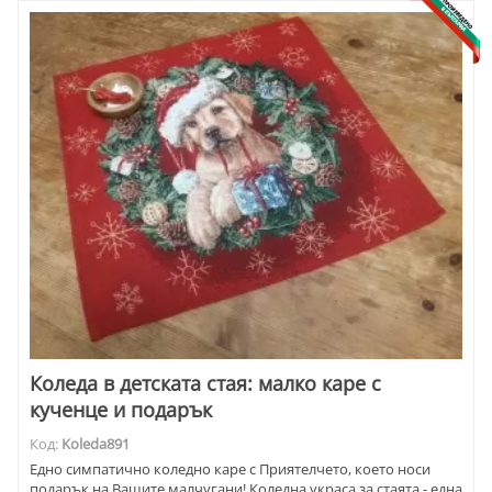
Коледа в детската стая: малко каре с
кученце и подарък
Код:
Koleda891
Едно симпатично коледно каре с Приятелчето, което носи
подарък на Вашите малчугани! Коледна украса за стаята - една