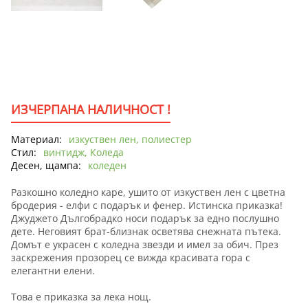
ИЗЧЕРПАНА НАЛИЧНОСТ !
Материал:
изкуствен лен, полиестер
Стил:
винтидж, Коледа
Десен, щампа:
коледен
Разкошно коледно каре, ушито от изкуствен лен с цветна
бродерия - елфи с подарък и фенер. Истинска приказка!
Джуджето Дългобрадко носи подарък за едно послушно
дете. Неговият брат-близнак осветява снежната пътека.
Домът е украсен с коледна звезди и имел за обич. През
заскрежения прозорец се вижда красивата гора с
елегантни елени.
Това е приказка за лека нощ.