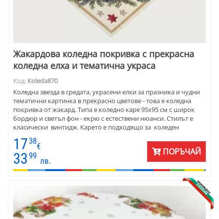
Жакардова коледна покривка с прекрасна
коледна елха и тематична украса
Код:
Koleda870
Коледна звезда в средата, украсени елхи за празника и чудни
тематични картинка в прекрасно цветове - това е коледна
покривка от жакард. Типа е коледно каре 95х95 см с широк
бордюр и светъл фон - екрю с естествени нюанси. Стилът е
класически винтидж. Карето е подходящо за коледен
подарък за близка приятелка.
17
38
€
ПОРЪЧАЙ
33
99
лв.