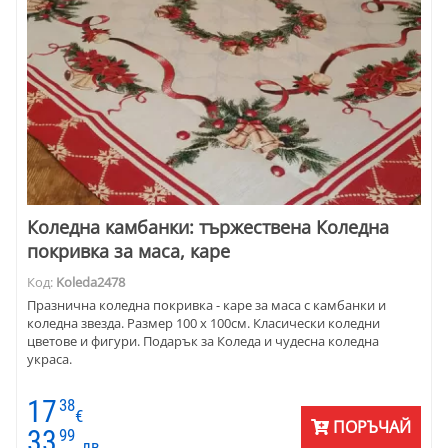
Коледнa камбанки: тържествена Коледна
покривка за маса, каре
Код:
Koleda2478
Празнична коледна покривка - каре за маса с камбанки и
коледна звезда. Размер 100 х 100см. Класически коледни
цветове и фигури. Подарък за Коледа и чудесна коледна
украса.
17
38
€
ПОРЪЧАЙ
33
99
лв.