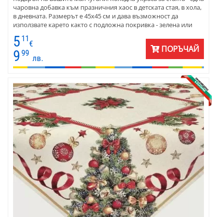
чаровна добавка към празничния хаос в детската стая, в хола,
в дневната. Размерът е 45x45 см и дава възможност да
използвате карето както с подложна покривка - зелена или
червена, така и направо върху дървен или стъклен плот.
5
11
Веселият Рошльо отваря подарък с муцунка.
€
ПОРЪЧАЙ
9
99
лв.