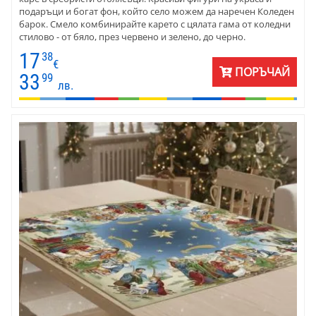
подаръци и богат фон, който село можем да наречен Коледен
барок. Смело комбинирайте карето с цялата гама от коледни
стилово - от бяло, през червено и зелено, до черно.
Последното е хит на сезона. Зарадвайте семейството с това
17
38
богато жакардово каре за маса. Размери на карето 100 х 100
€
ПОРЪЧАЙ
см. Материята е качествен жакард - памук и полиестер.
33
99
лв.