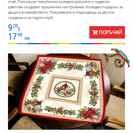
стая. Разкошни тематични коледни рисунки и чудесни
цветове създават празнично настроение. Коледен подарък за
децата в семейството. Покривката е подходяща за детски
градини и за парти клуб.
9
20
€
ПОРЪЧАЙ
17
99
лв.