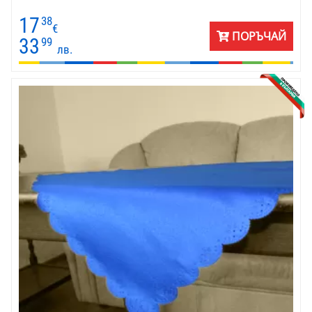
17
38
€
ПОРЪЧАЙ
33
99
лв.