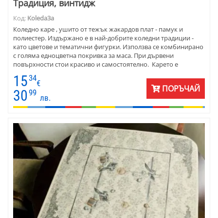
Традиция, винтидж
Код:
Koleda3a
Коледно каре , ушито от тежък жакардов плат - памук и
полиестер. Издържано е в най-добрите коледни традиции -
като цветове и тематични фигурки. Използва се комбинирано
с голяма едноцветна покривка за маса. При дървени
повърхности стои красиво и самостоятелно. Карето е
прекрасен подарък за Коледа и Нова година , както и за
15
34
именните дни през зимата.
€
ПОРЪЧАЙ
30
99
лв.