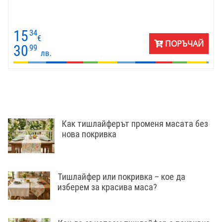
15
34
€
ПОРЪЧАЙ
30
99
лв.
Как тишлайферът променя масата без
нова покривка
Тишлайфер или покривка – кое да
изберем за красива маса?