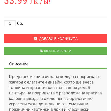
33.99
ЛВ. / БР.
бр.
ДОБАВИ В КОЛИЧКАТА
ОПРОСТЕНА ПОРЪЧКА
Описание
Представяме ви изискана коледна покривка от
жакард с елегантен дизайн, която ще внесе
топлина и празничност във вашия дом. В
центъра на покривката е разположена красива
коледна звезда, а около нея са артистично
украсени елхи, допълнени от тематични
празнични картинки в ярки и класически