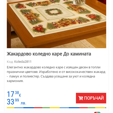
Жакардово коледно каре До камината
Код:
Koleda2811
Елегантно жакардово коледно каре с изящен десен в топли
празнични цветове. Изработено е от висококачествен жакард
- памук и полиестер. Създава усещане за уют и коледна
хармония.
17
38
€
ПОРЪЧАЙ
33
99
лв.