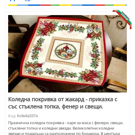
Коледна покривка от жакард - приказка с
със стъклена топка, фенер и свещи.
Код:
Koleda337a
Празнична коледна покривка - каре за маса с фенери, свещи,
стъклени топки и коледни звезди. Великолепни коледни
звезди и подаръци са разположени по бордюра. В центъра