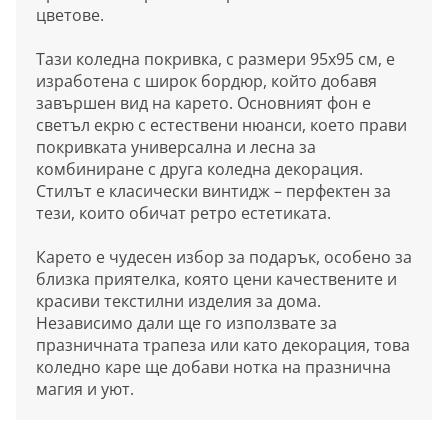
цветове.
Тази коледна покривка, с размери 95х95 см, е
изработена с широк бордюр, който добавя
завършен вид на карето. Основният фон е
светъл екрю с естествени нюанси, което прави
покривката универсална и лесна за
комбиниране с друга коледна декорация.
Стилът е класически винтидж – перфектен за
тези, които обичат ретро естетиката.
Карето е чудесен избор за подарък, особено за
близка приятелка, която цени качествените и
красиви текстилни изделия за дома.
Независимо дали ще го използвате за
празничната трапеза или като декорация, това
коледно каре ще добави нотка на празнична
магия и уют.