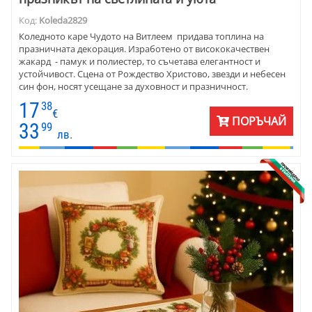
Код:
Koleda2829
Коледното каре Чудото на Витлеем придава топлина на
празничната декорация. Изработено от висококачествен
жакард - памук и полиестер, то съчетава елегантност и
устойчивост. Сцена от Рождество Христово, звезди и небесен
син фон, носят усещане за духовност и празничност.
Подходящо е за холна или трапезна маса, за уютен семеен
17
38
дом, църковни празници или заведения с класическа
€
ПОРЪЧАЙ
атмосфера. Размерът 90x90 см е подходящ както за централна
33
99
лв.
декорация, така и като стилен подарък, който оставя спомен.