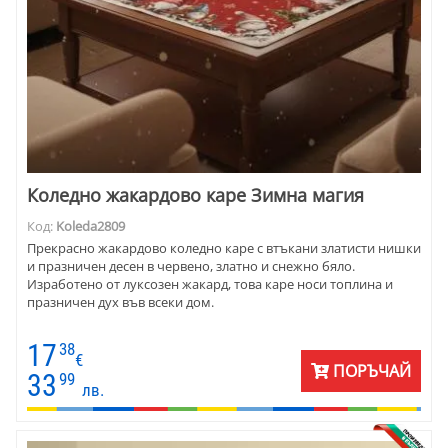
Коледно жакардово каре Зимна магия
Код:
Koleda2809
Прекрасно жакардово коледно каре с втъкани златисти нишки
и празничен десен в червено, златно и снежно бяло.
Изработено от луксозен жакард, това каре носи топлина и
празничен дух във всеки дом.
17
38
€
ПОРЪЧАЙ
33
99
лв.