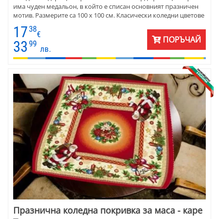
има чуден медальон, в който е списан основният празничен
мотив. Размерите са 100 х 100 см. Класически коледни цветове
и фигури - червено, зелено, екрю и златисто. Карето е много
17
38
подходящ подарък за Коледа и чудесна коледна украса.
€
ПОРЪЧАЙ
33
99
лв.
Празнична коледна покривка за маса - каре