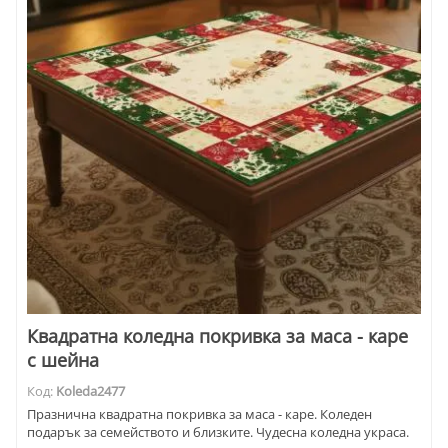
Квадратна коледна покривка за маса - каре
с шейна
Код:
Koleda2477
Празнична квадратна покривка за маса - каре. Коледен
подарък за семейството и близките. Чудесна коледна украса.