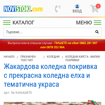
0
ВХОД
КАТАЛОГ
МЕНЮ
Въпроси или в спешни случаи -
ПИШЕТЕ на viber 0882 281 997
или
0878 352 964
.
НАЧАЛО
/
ПРАЗНИЧЕН
/
КОЛЕДНИ
/
КОЛЕДНИ КАРЕТА - МАЛКИ
ТЕКСТИЛ
ПОКРИВКИ
Жакардова коледна покривка
с прекрасна коледна елха и
тематична украса
арт. № Koleda870