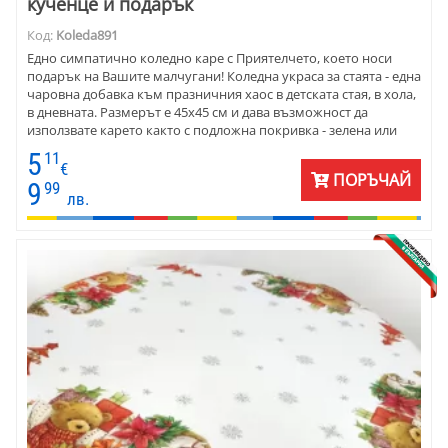
кученце и подарък
Код:
Koleda891
Едно симпатично коледно каре с Приятелчето, което носи
подарък на Вашите малчугани! Коледна украса за стаята - една
чаровна добавка към празничния хаос в детската стая, в хола,
в дневната. Размерът е 45x45 см и дава възможност да
използвате карето както с подложна покривка - зелена или
червена, така и направо върху дървен или стъклен плот.
5
11
Веселият Рошльо отваря подарък с муцунка.
€
ПОРЪЧАЙ
9
99
лв.