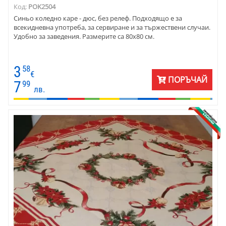
Код:
POK2504
Синьо коледно каре - дюс, без релеф. Подходящо е за
всекидневна употреба, за сервиране и за тържествени случаи.
Удобно за заведения. Размерите са 80х80 см.
3
58
€
ПОРЪЧАЙ
7
99
лв.