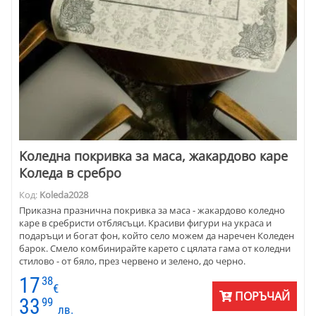
Kоледна покривка за маса, жакардово каре
Коледа в сребро
Код:
Koleda2028
Приказна празнична покривка за маса - жакардово коледно
каре в сребристи отблясъци. Красиви фигури на украса и
подаръци и богат фон, който село можем да наречен Коледен
барок. Смело комбинирайте карето с цялата гама от коледни
стилово - от бяло, през червено и зелено, до черно.
Последното е хит на сезона. Зарадвайте семейството с това
17
38
богато жакардово каре за маса. Размери на карето 100 х 100
€
ПОРЪЧАЙ
см. Материята е качествен жакард - памук и полиестер.
33
99
лв.