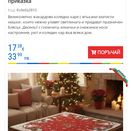
приказка
Код:
Koleda2810
Великолепно жакардово коледно каре с втъкани златисти
нишки , които нежно улавят светлината и придават празничен
блясък. Десенът с гномчета, елхички и снежинки носи
настроение, уют и коледен чар във всеки дом.
17
38
€
ПОРЪЧАЙ
33
99
лв.