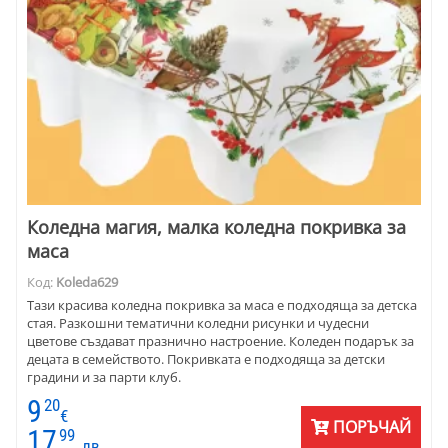
Коледна магия, малка коледна покривка за
маса
Код:
Koleda629
Тази красива коледна покривка за маса е подходяща за детска
стая. Разкошни тематични коледни рисунки и чудесни
цветове създават празнично настроение. Коледен подарък за
децата в семейството. Покривката е подходяща за детски
градини и за парти клуб.
9
20
€
ПОРЪЧАЙ
17
99
лв.