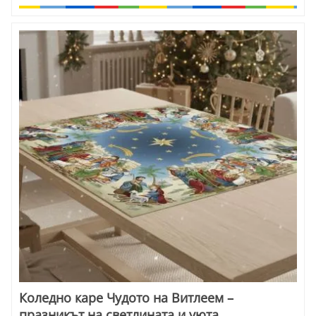
Коледно каре Чудото на Витлеем –
празникът на светлината и уюта