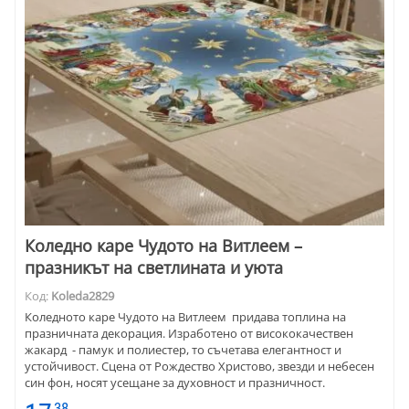
Коледно каре Чудото на Витлеем –
празникът на светлината и уюта
Код:
Koleda2829
Коледното каре Чудото на Витлеем придава топлина на
празничната декорация. Изработено от висококачествен
жакард - памук и полиестер, то съчетава елегантност и
устойчивост. Сцена от Рождество Христово, звезди и небесен
син фон, носят усещане за духовност и празничност.
Подходящо е за холна или трапезна маса, за уютен семеен
38