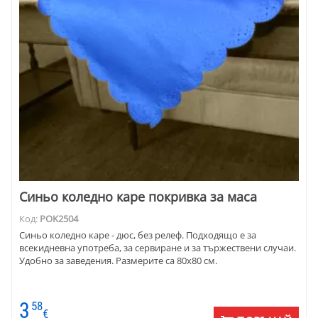
Синьо коледно каре покривка за маса
Код:
POK2504
Синьо коледно каре - дюс, без релеф. Подходящо е за
всекидневна употреба, за сервиране и за тържествени случаи.
Удобно за заведения. Размерите са 80х80 см.
3
58
€