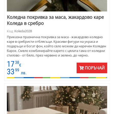
Kоледна покривка за маса, жакардово каре
Коледа в сребро
Код:
Koleda2028
Приказна празнична покривка за маса - жакардово коледно
каре в сребристи отблясъци. Красиви фигури на украса и
подаръци и богат фон, който село можем да наречен Коледен
барок. Смело комбинирайте карето с цялата гама от коледни
стилово - от бяло, през червено и зелено, до черно.
Последното е хит на сезона. Зарадвайте семейството с това
17
38
богато жакардово каре за маса. Размери на карето 100 х 100
€
ПОРЪЧАЙ
см. Материята е качествен жакард - памук и полиестер.
33
99
лв.