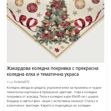
Жакардова коледна покривка с прекрасна
коледна елха и тематична украса
Код:
Koleda870
Коледна звезда в средата, украсени елхи за празника и чудни
тематични картинка в прекрасно цветове - това е коледна
покривка от жакард. Типа е коледно каре 95х95 см с широк
бордюр и светъл фон - екрю с естествени нюанси. Стилът е
класически винтидж. Карето е подходящо за коледен
подарък за близка приятелка.