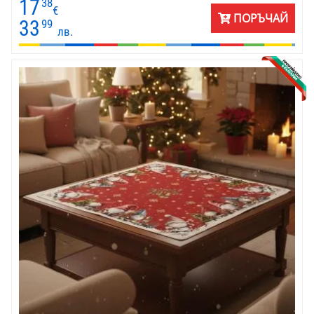
17
38
€
ПОРЪЧАЙ
33
99
лв.