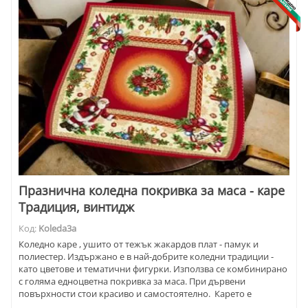
Празнична коледна покривка за маса - каре
Традиция, винтидж
Код:
Koleda3a
Коледно каре , ушито от тежък жакардов плат - памук и
полиестер. Издържано е в най-добрите коледни традиции -
като цветове и тематични фигурки. Използва се комбинирано
с голяма едноцветна покривка за маса. При дървени
повърхности стои красиво и самостоятелно. Карето е
прекрасен подарък за Коледа и Нова година , както и за