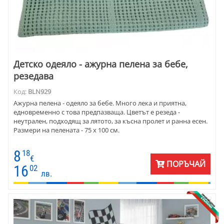
Детско одеяло - ажурна пелена за бебе,
резедава
Код:
BLN929
Ажурна пелена - одеяло за бебе. Много лека и приятна,
едновременно с това предпазваща. Цветът е резеда -
неутрален, подходящ за лятото, за късна пролет и ранна есен.
Размери на пелената - 75 х 100 см.
8
18
€
ПОРЪЧАЙ
16
02
лв.