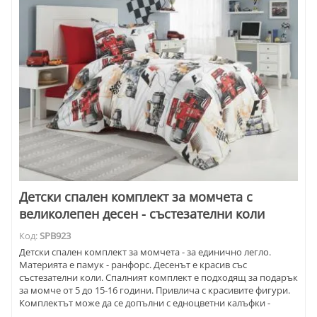
Детски спален комплект за момчета с
великолепен десен - състезателни коли
Код:
SPB923
Детски спален комплект за момчета - за единично легло.
Материята е памук - ранфорс. Десенът е красив със
състезателни коли. Спалният комплект е подходящ за подарък
за момче от 5 до 15-16 години. Привлича с красивите фигури.
Комплектът може да се допълни с едноцветни калъфки -
червени, сиви или бели.