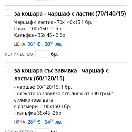
за кошара - чаршаф с ластик (70/140/15)
Чаршаф с ластик - 70х140х15 1 бр.
Плик - 100х150 - 1 бр.
Калъфка - 35х 45 - 2 бр.
00
85
€
26
50
лв.
ЦЕНА
бр.
КОЛИЧЕСТВО
за кошара със завивка - чаршаф с
ластик (60/120/15)
- чаршаф 60/120/15, 1 бр.
- олекотена завивка с пълнеж от 300 гр/м2
силиконова вата
с размери -100x150-1бр.
- калъфка 35х45 -2бр.
00
76
€
28
54
лв.
ЦЕНА
бр.
КОЛИЧЕСТВО