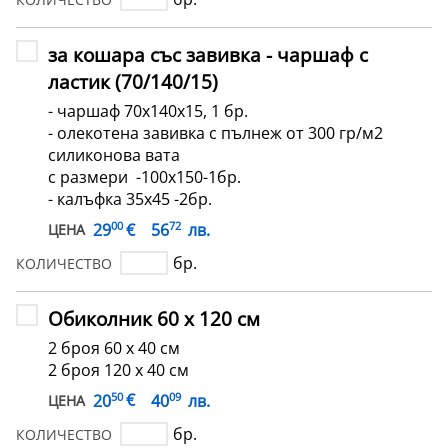
за кошара със завивка - чаршаф с
ластик (70/140/15)
- чаршаф 70х140х15, 1 бр.
- олекотена завивка с пълнеж от 300 гр/м2
силиконова вата
с размери -100x150-1бр.
- калъфка 35х45 -2бр.
00
72
€
29
56
лв.
ЦЕНА
бр.
КОЛИЧЕСТВО
Обиколник 60 х 120 см
2 броя 60 х 40 см
2 броя 120 х 40 см
50
09
€
20
40
лв.
ЦЕНА
бр.
КОЛИЧЕСТВО