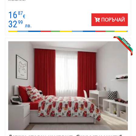
16
87
€
ПОРЪЧАЙ
32
99
лв.