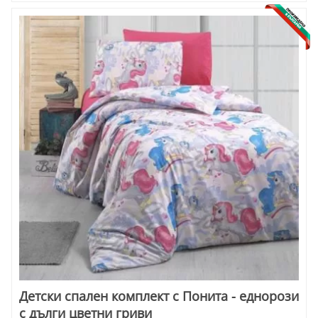
Детски спален комплект с Понита - еднорози
с дълги цветни гриви