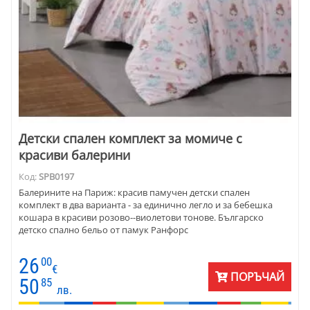
Детски спален комплект за момиче с
красиви балерини
Код:
SPB0197
Балерините на Париж: красив памучен детски спален
комплект в два варианта - за единично легло и за бебешка
кошара в красиви розово--виолетови тонове. Българско
детско спално бельо от памук Ранфорс
26
00
€
ПОРЪЧАЙ
50
85
лв.