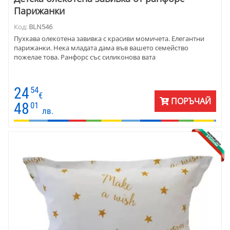
Парижанки
Код:
BLN546
Пухкава олекотена завивка с красиви момичета. Елегантни
парижанки. Нека младата дама във вашето семейство
пожелае това. Ранфорс със силиконова вата
24
54
€
ПОРЪЧАЙ
48
01
лв.