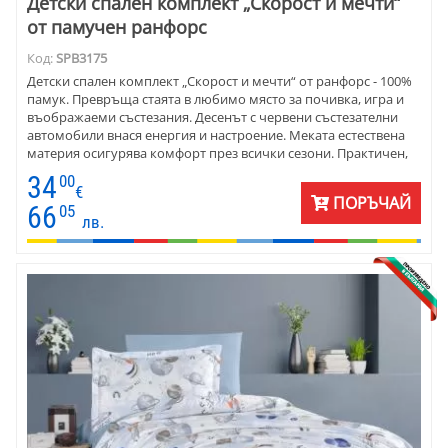
Детски спален комплект „Скорост и мечти“
от памучен ранфорс
Код:
SPB3175
Детски спален комплект „Скорост и мечти“ от ранфорс - 100%
памук. Превръща стаята в любимо място за почивка, игра и
въображаеми състезания. Десенът с червени състезателни
автомобили внася енергия и настроение. Меката естествена
материя осигурява комфорт през всички сезони. Практичен,
свеж и впечатляващ избор за детска стая с характер.
34
00
€
ПОРЪЧАЙ
66
05
лв.