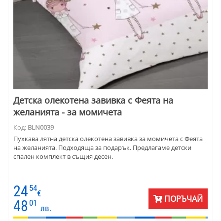
Детска олекотена завивка с Феята на
желанията - за момичета
Код:
BLN0039
Пухкава лятна детска олекотена завивка за момичета с Феята
на желанията. Подходяща за подарък. Предлагаме детски
спален комплект в същия десен.
24
54
€
ПОРЪЧАЙ
48
01
лв.