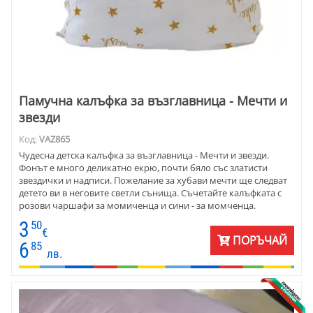
Памучна калъфка за възглавница - Мечти и
звезди
Код:
VAZ865
Чудесна детска калъфка за възглавница - Мечти и звезди.
Фонът е много деликатно екрю, почти бяло със златисти
звездички и надписи. Пожелание за хубави мечти ще следват
детето ви в неговите светли сънища. Съчетайте калъфката с
розови чаршафи за момиченца и сини - за момченца.
Материята е ранфор - памук 100%.
3
50
€
ПОРЪЧАЙ
6
85
лв.