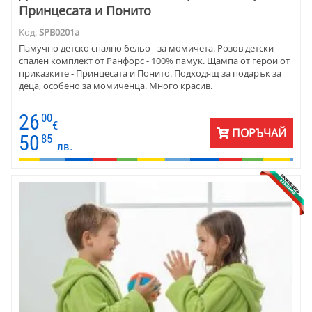
Принцесата и Понито
Код:
SPB0201a
Памучно детско спално бельо - за момичета. Розов детски
спален комплект от Ранфорс - 100% памук. Щампа от герои от
приказките - Принцесата и Понито. Подходящ за подарък за
деца, особено за момиченца. Много красив.
26
00
€
ПОРЪЧАЙ
50
85
лв.