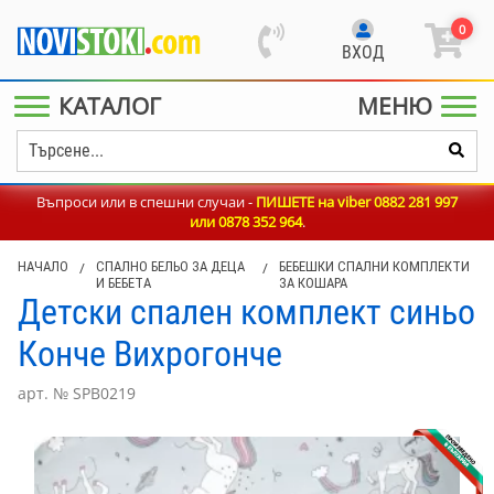
0
ВХОД
КАТАЛОГ
МЕНЮ
Въпроси или в спешни случаи -
ПИШЕТЕ на viber 0882 281 997
или
0878 352 964
.
НАЧАЛО
/
СПАЛНО БЕЛЬО ЗА ДЕЦА
/
БЕБЕШКИ СПАЛНИ КОМПЛЕКТИ
И БЕБЕТА
ЗА КОШАРА
Детски спален комплект синьо
Конче Вихрогонче
арт. № SPB0219