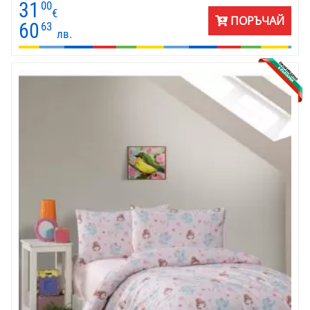
31
00
€
ПОРЪЧАЙ
60
63
лв.