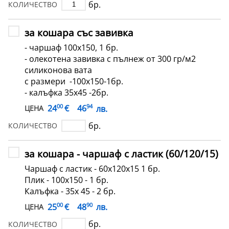
бр.
КОЛИЧЕСТВО
за кошара със завивка
- чаршаф 100x150, 1 бр.
- олекотена завивка с пълнеж от 300 гр/м2
силиконова вата
с размери -100x150-1бр.
- калъфка 35х45 -2бр.
00
94
€
24
46
лв.
ЦЕНА
бр.
КОЛИЧЕСТВО
за кошара - чаршаф с ластик (60/120/15)
Чаршаф с ластик - 60х120х15 1 бр.
Плик - 100х150 - 1 бр.
Калъфка - 35х 45 - 2 бр.
00
90
€
25
48
лв.
ЦЕНА
бр.
КОЛИЧЕСТВО