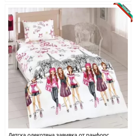
Детска олекотена завивка от ранфорс