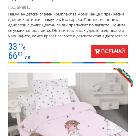
Код:
SPB915
Памучен детски спален комплект за момичeнца с прекрасни
цветни картинки - памучен, български. Принцеси - понита -
еднорози с дълги цветни гриви препускат по леглото. Понита
се усмихват щастливо. Обич и топлина, чудесно излъчване от
чаршафите, които красят леглото в детската стая. Цветовете са
прекрасни - светъл фон и ярки гриви на понитата. Материята е
33
75
отлично качество - ранфорс.
€
ПОРЪЧАЙ
66
01
лв.