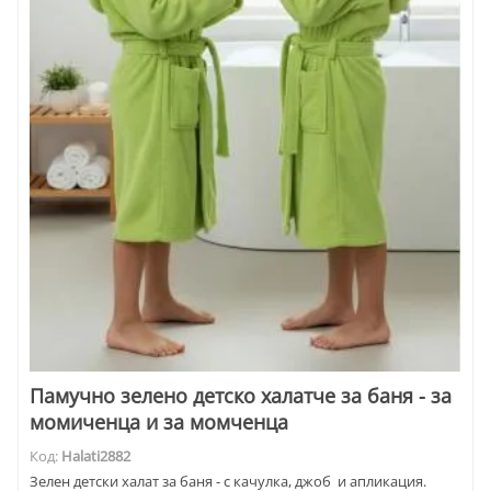
Памучно зелено детско халатче за баня - за
момиченца и за момченца
Код:
Halati2882
Зелен детски халат за баня - с качулка, джоб и апликация.