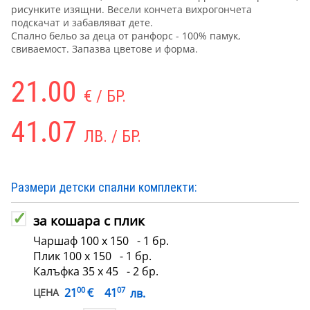
рисунките изящни. Весели кончета вихрогончета
подскачат и забавляват дете.
Спално бельо за деца от ранфорс - 100% памук,
свиваемост. Запазва цветове и форма.
21.00
€ / БР.
41.07
ЛВ. / БР.
Размери детски спални комплекти:
за кошара с плик
Чаршаф 100 х 150 - 1 бр.
Плик 100 х 150 - 1 бр.
Калъфка 35 х 45 - 2 бр.
00
07
€
21
41
лв.
ЦЕНА