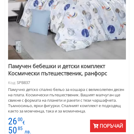
Памучен бебешки и детски комплект
Космически пътешественик, ранфорс
Код:
SPB837
Памучно детско спално бельо за кошара с великолепен десен
на плата. Космически пътешественик. Вашият малчуган ще
свикне с формата на планети и ракети с тези чаршафчета.
Тъмносиньо, ярки фигурки. Спалният комплект е подходящ
както за момченца, така и за момиченца.
26
00
€
ПОРЪЧАЙ
50
85
лв.