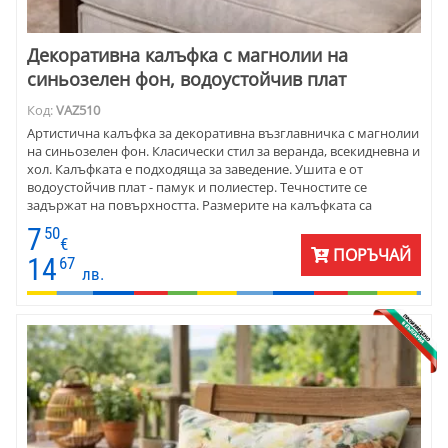
Декоративна калъфка с магнолии на
синьозелен фон, водоустойчив плат
Код:
VAZ510
Артистична калъфка за декоративна възглавничка с магнолии
на синьозелен фон. Класически стил за веранда, всекидневна и
хол. Калъфката е подходяща за заведение. Ушита е от
водоустойчив плат - памук и полиестер. Течностите се
задържат на повърхността. Размерите на калъфката са
подходящи за декоративна възглавничка 40х40 см. Сменя се с
7
50
цип в долния ръб на калъфката.
€
ПОРЪЧАЙ
14
67
лв.