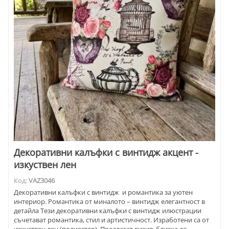
Декоративни калъфки с винтидж акцент -
изкуствен лен
Код:
VAZ3046
Декоративни калъфки с винтидж и романтика за уютен
интериор. Романтика от миналото – винтидж елегантност в
детайла Тези декоративни калъфки с винтидж илюстрации
съчетават романтика, стил и артистичност. Изработени са от
изкуствен лен (полиестер). Предлагат визия, близка до