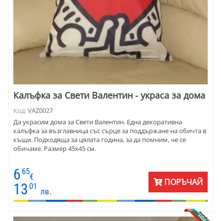
Калъфка за Свети Валентин - украса за дома
Код:
VAZ0027
Да украсим дома за Свети Валентин. Една декоративна
калъфка за възглавница със сърце за поддържане на обичта в
къщи. Подходяща за цялата година, за да помним, че се
обичаме. Размер 45х45 см.
6
65
€
ПОРЪЧАЙ
13
01
лв.