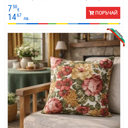
настроение. Съчетайте с керемидена или зелена покривка и
7
50
едноцветни калъфки наоколо.
€
ПОРЪЧАЙ
14
67
лв.