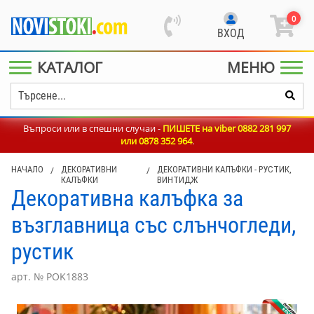
0
ВХОД
КАТАЛОГ
МЕНЮ
Въпроси или в спешни случаи -
ПИШЕТЕ на viber 0882 281 997
или
0878 352 964
.
НАЧАЛО
/
ДЕКОРАТИВНИ
/
ДЕКОРАТИВНИ КАЛЪФКИ - РУСТИК,
КАЛЪФКИ
ВИНТИДЖ
Декоративна калъфка за
възглавница със слънчогледи,
рустик
арт. № POK1883