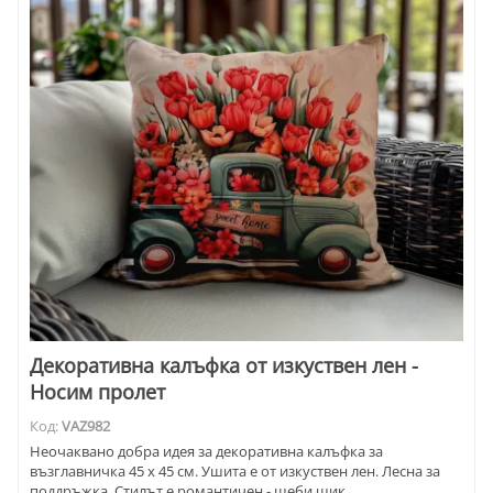
Декоративна калъфка от изкуствен лен -
Носим пролет
Код:
VAZ982
Неочаквано добра идея за декоративна калъфка за
възглавничка 45 х 45 см. Ушита е от изкуствен лен. Лесна за
поддръжка. Стилът е романтичен - шеби шик.