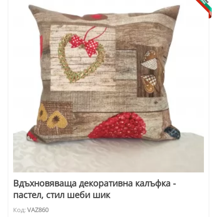
Вдъхновяваща декоративна калъфка -
пастел, стил шеби шик
Код:
VAZ860