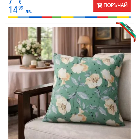
7
€
ПОРЪЧАЙ
14
99
лв.