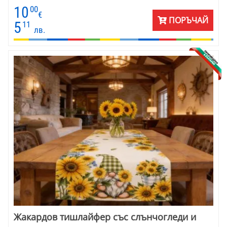
перделик и готови за окачване . Допълнете интериора с
10
00
декоративни калъфки в същия цвят или с флорални мотиви на
€
ПОРЪЧАЙ
специална цена .
5
11
лв.
Жакардов тишлайфер със слънчогледи и