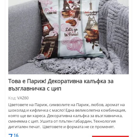
Това е Париж! Декоративна калъфка за
възглавничка с цип
Код:
VAZ60
Цветовете на Париж, символите на Париж, любов, аромат на
шоколад и кифличка с масло! Една великолепна комбинация,
която ще ви хареса. Декоративна калъфка за възглавничка,
сменяема с цип. Ушита от плътен габардин, Технология
дигитален печат. Цветовете и формата не се променят.
16