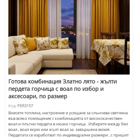
Готова комбинация Златно лято - жълти
пердета горчица с воал по избор и
аксесоари, по размер
Код:
PER3157
Внесете топлина, настроение и усещане за слънчева светлина
във всяко помещение с комбинацията от висококачествен
воал и плътни пердета в нюанс горчица . Изберете между бял
воал , воал екрю или жълт воал за завършена визия.
Пердетата се изработват по индивидуални размери , с пришит