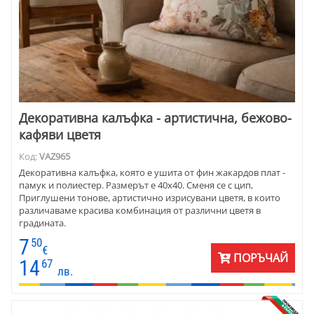
Декоративна калъфка - артистична, бежово-
кафяви цветя
Код:
VAZ965
Декоративна калъфка, която е ушита от фин жакардов плат -
памук и полиестер. Размерът е 40х40. Сменя се с цип,
Приглушени тонове, артистично изрисувани цветя, в които
различаваме красива комбинация от различни цветя в
градината.
7
50
€
ПОРЪЧАЙ
14
67
лв.