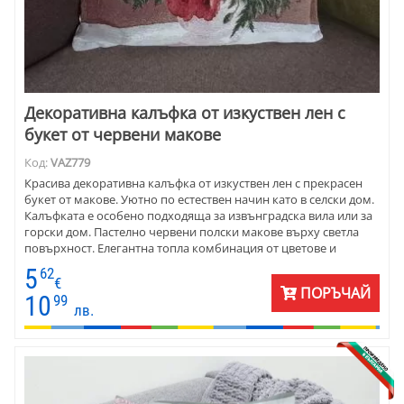
Декоративна калъфка от изкуствен лен с
букет от червени макове
Код:
VAZ779
Красива декоративна калъфка от изкуствен лен с прекрасен
букет от макове. Уютно по естествен начин като в селски дом.
Калъфката е особено подходяща за извънградска вила или за
горски дом. Пастелно червени полски макове върху светла
повърхност. Елегантна топла комбинация от цветове и
форми.
5
62
€
ПОРЪЧАЙ
10
99
лв.