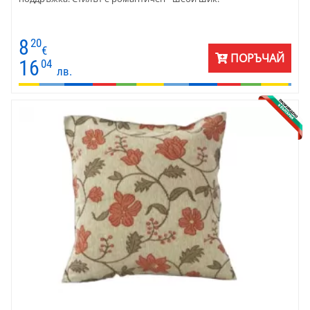
8
20
€
ПОРЪЧАЙ
16
04
лв.