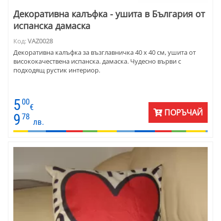
Декоративна калъфка - ушита в България от
испанска дамаска
Код:
VAZ0028
Декоративна калъфка за възглавничка 40 х 40 см, ушита от
висококачествена испанска. дамаска. Чудесно върви с
подходящ рустик интериор.
5
00
€
ПОРЪЧАЙ
9
78
лв.