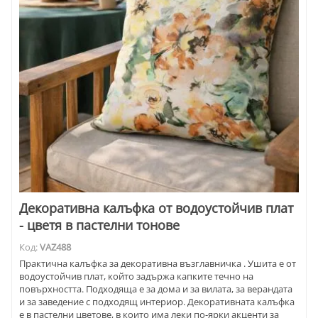
Декоративна калъфка от водоустойчив плат
- цветя в пастелни тонове
Код:
VAZ488
Практична калъфка за декоративна възглавничка . Ушита е от
водоустойчив плат, който задържа капките течно на
повърхността. Подходяща е за дома и за вилата, за верандата
и за заведение с подходящ интериор. Декоративната калъфка
е в пастелни цветове, в които има леки по-ярки акценти за