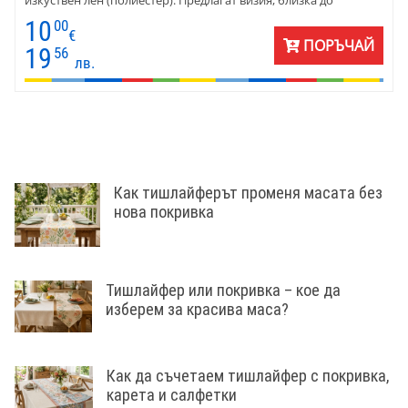
естествените материи, с лесна поддръжка и издръжливост.
10
00
Размер 45х45 см, едностранен дизайн и дискретен цип за
€
ПОРЪЧАЙ
удобство. Предлагат се поединично или в комплект от 2 –
19
56
лв.
идеални за уютен дом с характер.
Как тишлайферът променя масата без
нова покривка
Тишлайфер или покривка – кое да
изберем за красива маса?
Как да съчетаем тишлайфер с покривка,
карета и салфетки