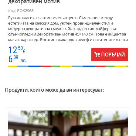
декоративен мотив
Код:
POK2968
Рустик класика с артистичен акцент . Съчетание между
естетиката на селския дом, уютен провинциален стил и
модерна декоративна смелост. Жакардов тишлайфер със
слънчогледи и декоративен мотив 45×140 см. Това е акцент за
маса с характер. Богатият жакардов релеф и наситените жълти
тонове създават усещане за топлина, светлина и естествен уют
12
50
. Материята е от памук и полиестер - устойчивост, плътност и
€
ПОРЪЧАЙ
дълготрайност на цветовете. Подходящ за масивни дървени
6
39
лв.
маси и за съвременни интериори, които търсят силен
визуален център. Тишлайферът придава завършеност на
пространството. Превръща всяка трапеза в естетическо
преживяване.
Продукти, които може да ви интересуват: