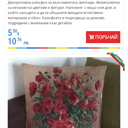
Декоративна калъфка за възглавничка, винтидж. Великолепно
съчетание на цветове и фигури. Напомня с нещо оня дом, в
който накъдето и да се обърнете виждате естествени
материали и обич. Калъфката е подходяща за домове,
подредени с внимание към детайла.
5
50
€
ПОРЪЧАЙ
10
76
лв.