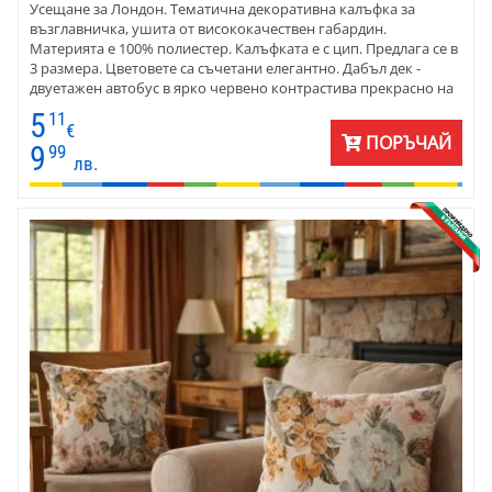
Усещане за Лондон. Тематична декоративна калъфка за
възглавничка, ушита от висококачествен габардин.
Материята е 100% полиестер. Калъфката е с цип. Предлага се в
3 размера. Цветовете са съчетани елегантно. Дабъл дек -
двуетажен автобус в ярко червено контрастива прекрасно на
фона, напомнящ Лпндонската атмосфера.
5
11
€
ПОРЪЧАЙ
9
99
лв.