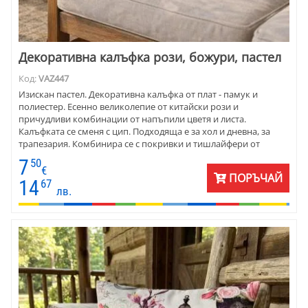
Декоративна калъфка рози, божури, пастел
Код:
VAZ447
Изискан пастел. Декоративна калъфка от плат - памук и
полиестер. Есенно великолепие от китайски рози и
причудливи комбинации от напъпили цветя и листа.
Калъфката се сменя с цип. Подходяща е за хол и дневна, за
трапезария. Комбинира се с покривки и тишлайфери от
същия плат.
7
50
€
ПОРЪЧАЙ
14
67
лв.