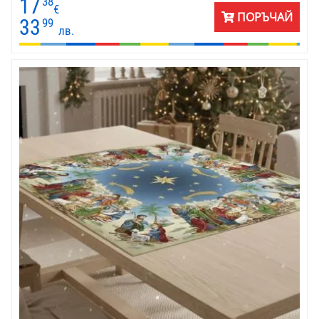
17
38
богато жакардово каре за маса. Размери на карето 100 х 100
€
ПОРЪЧАЙ
см. Материята е качествен жакард - памук и полиестер.
33
99
лв.