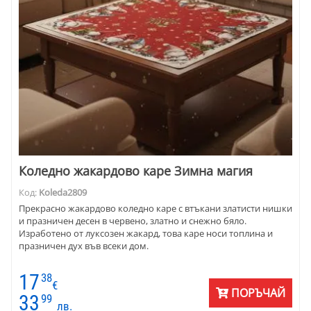
Коледно жакардово каре Зимна магия
Код:
Koleda2809
Прекрасно жакардово коледно каре с втъкани златисти нишки
и празничен десен в червено, златно и снежно бяло.
Изработено от луксозен жакард, това каре носи топлина и
празничен дух във всеки дом.
17
38
€
ПОРЪЧАЙ
33
99
лв.