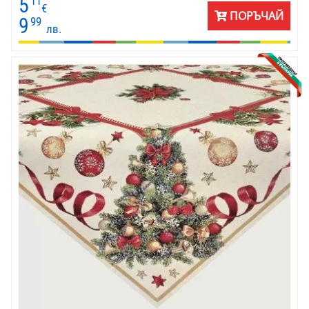
5
11
Веселият Рошльо отваря подарък с муцунка.
€
ПОРЪЧАЙ
9
99
лв.