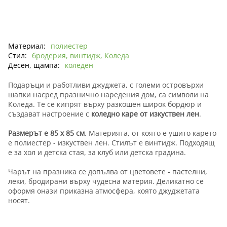
Материал:
полиестер
Стил:
бродерия, винтидж, Коледа
Десен, щампа:
коледен
Подаръци и работливи джуджета, с големи островърхи
шапки насред празнично наредения дом, са символи на
Коледа. Те се кипрят върху разкошен широк бордюр и
създават настроение с
коледно каре от изкуствен лен
.
Размерът е 85 х 85 см
. Материята, от която е ушито карето
е полиестер - изкуствен лен. Стилът е винтидж. Подходящ
е за хол и детска стая, за клуб или детска градина.
Чарът на празника се допълва от цветовете - пастелни,
леки, бродирани върху чудесна материя. Деликатно се
оформя онази приказна атмосфера, която джуджетата
носят.