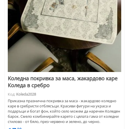
Kоледна покривка за маса, жакардово каре
Коледа в сребро
Код:
Koleda2028
Приказна празнична покривка за маса - жакардово коледно
каре в сребристи отблясъци. Красиви фигури на украса и
подаръци и богат фон, който село можем да наречен Коледен
барок. Смело комбинирайте карето с цялата гама от коледни
стилово - от бяло, през червено и зелено, до черно.
Последното е хит на сезона. Зарадвайте семейството с това