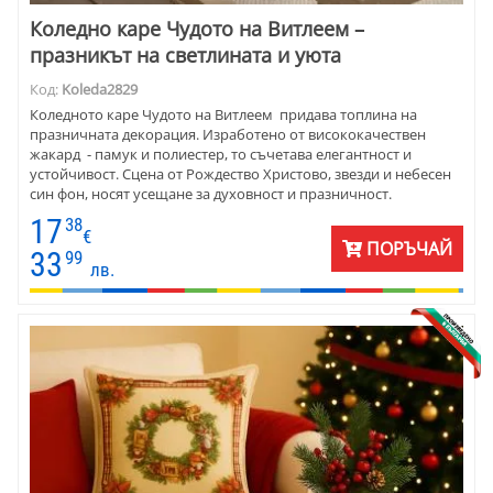
Коледно каре Чудото на Витлеем –
празникът на светлината и уюта
Код:
Koleda2829
Коледното каре Чудото на Витлеем придава топлина на
празничната декорация. Изработено от висококачествен
жакард - памук и полиестер, то съчетава елегантност и
устойчивост. Сцена от Рождество Христово, звезди и небесен
син фон, носят усещане за духовност и празничност.
Подходящо е за холна или трапезна маса, за уютен семеен
17
38
дом, църковни празници или заведения с класическа
€
ПОРЪЧАЙ
атмосфера. Размерът 90x90 см е подходящ както за централна
33
99
лв.
декорация, така и като стилен подарък, който оставя спомен.