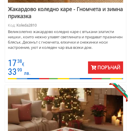
Жакардово коледно каре - Гномчета и зимна
приказка
Код:
Koleda2810
Великолепно жакардово коледно каре с втъкани златисти
нишки , които нежно улавят светлината и придават празничен
блясък. Десенът с гномчета, елхички и снежинки носи
настроение, уют и коледен чар във всеки дом.
17
38
€
ПОРЪЧАЙ
33
99
лв.