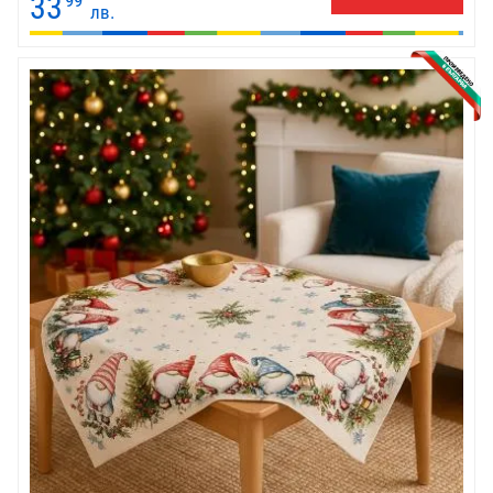
33
99
лв.