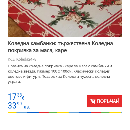
Коледнa камбанки: тържествена Коледна
покривка за маса, каре
Код:
Koleda2478
Празнична коледна покривка - каре за маса с камбанки и
коледна звезда. Размер 100 х 100см. Класически коледни
цветове и фигури. Подарък за Коледа и чудесна коледна
украса.
17
38
€
ПОРЪЧАЙ
33
99
лв.