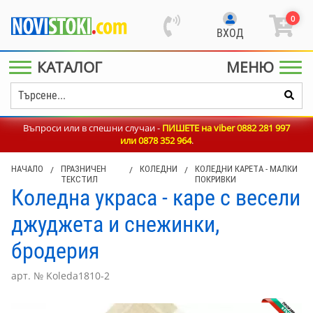
0
ВХОД
КАТАЛОГ
МЕНЮ
Въпроси или в спешни случаи -
ПИШЕТЕ на viber 0882 281 997
или
0878 352 964
.
НАЧАЛО
/
ПРАЗНИЧЕН
/
КОЛЕДНИ
/
КОЛЕДНИ КАРЕТА - МАЛКИ
ТЕКСТИЛ
ПОКРИВКИ
Коледна украса - каре с весели
джуджета и снежинки,
бродерия
арт. № Koleda1810-2