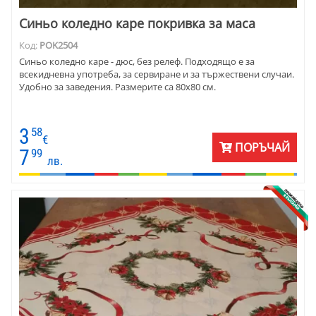
Синьо коледно каре покривка за маса
Код:
POK2504
Синьо коледно каре - дюс, без релеф. Подходящо е за
всекидневна употреба, за сервиране и за тържествени случаи.
Удобно за заведения. Размерите са 80х80 см.
3
58
€
ПОРЪЧАЙ
7
99
лв.