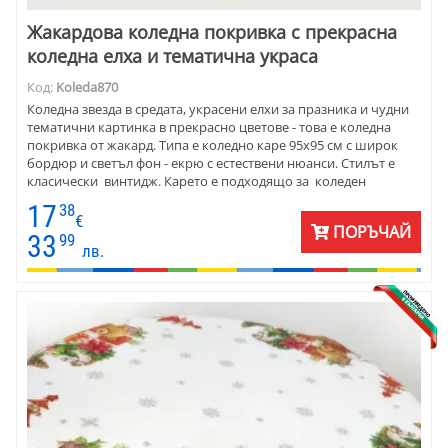
Жакардова коледна покривка с прекрасна
коледна елха и тематична украса
Код:
Koleda870
Коледна звезда в средата, украсени елхи за празника и чудни
тематични картинка в прекрасно цветове - това е коледна
покривка от жакард. Типа е коледно каре 95х95 см с широк
бордюр и светъл фон - екрю с естествени нюанси. Стилът е
класически винтидж. Карето е подходящо за коледен
подарък за близка приятелка.
17
38
€
ПОРЪЧАЙ
33
99
лв.