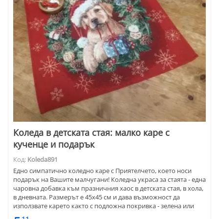
Коледа в детската стая: малко каре с
кученце и подарък
Код:
Koleda891
Едно симпатично коледно каре с Приятелчето, което носи
подарък на Вашите малчугани! Коледна украса за стаята - една
чаровна добавка към празничния хаос в детската стая, в хола,
в дневната. Размерът е 45x45 см и дава възможност да
използвате карето както с подложна покривка - зелена или
червена, така и направо върху дървен или стъклен плот.