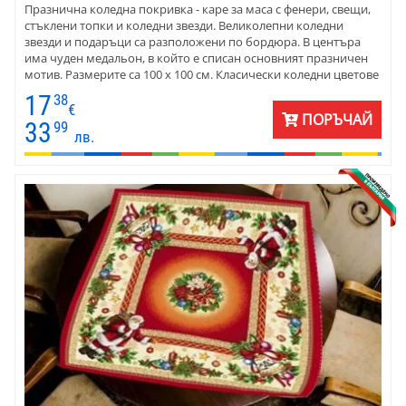
Празнична коледна покривка - каре за маса с фенери, свещи,
стъклени топки и коледни звезди. Великолепни коледни
звезди и подаръци са разположени по бордюра. В центъра
има чуден медальон, в който е списан основният празничен
мотив. Размерите са 100 х 100 см. Класически коледни цветове
и фигури - червено, зелено, екрю и златисто. Карето е много
17
38
подходящ подарък за Коледа и чудесна коледна украса.
€
ПОРЪЧАЙ
33
99
лв.