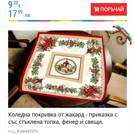
9
20
€
ПОРЪЧАЙ
17
99
лв.
Коледна покривка от жакард - приказка с
със стъклена топка, фенер и свещи.
Код:
Koleda337a