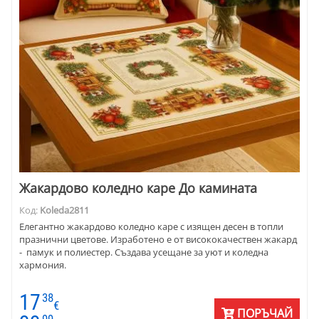
Жакардово коледно каре До камината
Код:
Koleda2811
Елегантно жакардово коледно каре с изящен десен в топли
празнични цветове. Изработено е от висококачествен жакард
- памук и полиестер. Създава усещане за уют и коледна
хармония.
17
38
€
ПОРЪЧАЙ