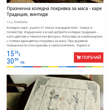
Празнична коледна покривка за маса - каре
Традиция, винтидж
Код:
Koleda3a
Коледно каре , ушито от тежък жакардов плат - памук и
полиестер. Издържано е в най-добрите коледни традиции -
като цветове и тематични фигурки. Използва се комбинирано
с голяма едноцветна покривка за маса. При дървени
повърхности стои красиво и самостоятелно. Карето е
прекрасен подарък за Коледа и Нова година , както и за
15
34
именните дни през зимата.
€
ПОРЪЧАЙ
30
99
лв.