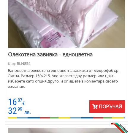
Олекотена завивка - едноцветна
Код:
BLN854
Едноцветна олекотена едноцветна завивка от микрофибър.
Лятна. Размер 150х215. Ако желаете дру размер или цвят -
изберете като опция Друго, и опишете в коментара своето
желание.
16
87
€
ПОРЪЧАЙ
32
99
лв.