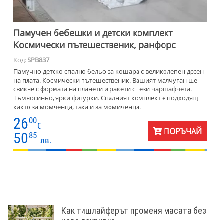
Памучен бебешки и детски комплект
Космически пътешественик, ранфорс
Код:
SPB837
Памучно детско спално бельо за кошара с великолепен десен
на плата. Космически пътешественик. Вашият малчуган ще
свикне с формата на планети и ракети с тези чаршафчета.
Тъмносиньо, ярки фигурки. Спалният комплект е подходящ
както за момченца, така и за момиченца.
26
00
€
ПОРЪЧАЙ
50
85
лв.
Как тишлайферът променя масата без