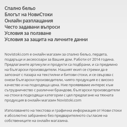
Спално бельо
Блогът на НовиСтоки
Онлайн разплащания
Често задавани въпроси
Условия за ползване
Условия за защита на личните данни
Novistoki.com e онлайн магазин за спално бельо, пердета,
подаръци и аксеосоари за Вашия дом. Работи от 2014 година.
Предлаганите артикули и продукти са подбрани, и са предимно
на български производители. Нашият екип се стреми да е
запознат с пазара на текстилни и битови стоки, и се свързва с
онези български производители, чиято продукция е с високо
качество и на подходяща цена. Ние проявяваме интерес към
сътрудничество с различни брандове, български производители
на стоки в подходящи категории с цел предлагане на тяхната
продукция в онлайн магазин Novistoki.com
Използването на текстова и графична информация от Нови стоки
е абсолютно забранено без предварителното съгласие на
собствениците на онлайн магазина.