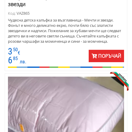
звезди
Код:
VAZ865
Чудесна детска калъфка за възглавница - Мечти и звезди.
Фонът е много деликатно екрю, почти бяло със златисти
звездички и надписи. Пожелание за хубави мечти ще следват
детето ви в неговите светли сънища. Съчетайте калъфката с
розови чаршафи за момиченца и сини - за момченца.
Материята е ранфор - памук 100%.
3
50
€
ПОРЪЧАЙ
6
85
лв.