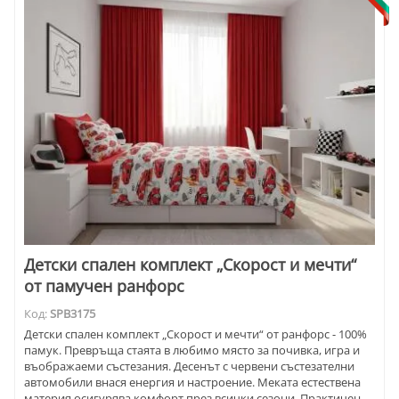
Детски спален комплект „Скорост и мечти“
от памучен ранфорс
Код:
SPB3175
Детски спален комплект „Скорост и мечти“ от ранфорс - 100%
памук. Превръща стаята в любимо място за почивка, игра и
въображаеми състезания. Десенът с червени състезателни
автомобили внася енергия и настроение. Меката естествена
материя осигурява комфорт през всички сезони. Практичен,