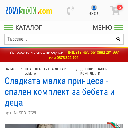
0
ВХОД
КАТАЛОГ
МЕНЮ
Въпроси или в спешни случаи -
ПИШЕТЕ на viber 0882 281 997
или
0878 352 964
.
НАЧАЛО
/
СПАЛНО БЕЛЬО ЗА ДЕЦА И
/
ДЕТСКИ СПАЛНИ
БЕБЕТА
КОМПЛЕКТИ
Сладката малка принцеса -
спален комплект за бебета и
деца
арт. № SPB1768b