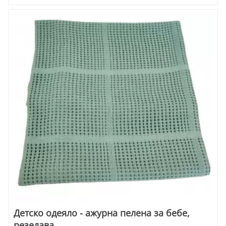
Детско одеяло - ажурна пелена за бебе,
резедава