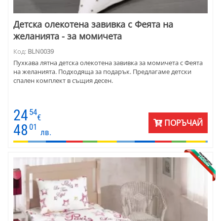
Детска олекотена завивка с Феята на
желанията - за момичета
Код:
BLN0039
Пухкава лятна детска олекотена завивка за момичета с Феята
на желанията. Подходяща за подарък. Предлагаме детски
спален комплект в същия десен.
24
54
€
ПОРЪЧАЙ
48
01
лв.