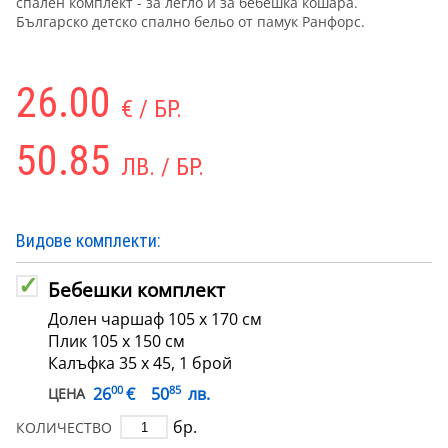
спален комплект - за легло и за бебешка кошара.
Българско детско спално бельо от памук Ранфорс.
26.00
€ / БР.
50.85
ЛВ. / БР.
Видове комплекти:
Бебешки комплект
Долен чаршаф 105 х 170 см
Плик 105 х 150 см
Калъфка 35 х 45, 1 брой
00
85
€
26
50
лв.
ЦЕНА
бр.
КОЛИЧЕСТВО