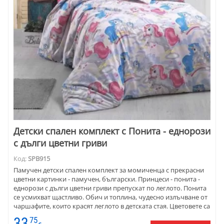
Детски спален комплект с Понита - еднорози
с дълги цветни гриви
Код:
SPB915
Памучен детски спален комплект за момичeнца с прекрасни
цветни картинки - памучен, български. Принцеси - понита -
еднорози с дълги цветни гриви препускат по леглото. Понита
се усмихват щастливо. Обич и топлина, чудесно излъчване от
чаршафите, които красят леглото в детската стая. Цветовете са
прекрасни - светъл фон и ярки гриви на понитата. Материята е
33
75