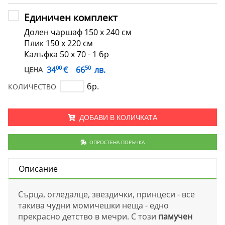
Единичен комплект
Долен чаршаф 150 х 240 см
Плик 150 х 220 см
Калъфка 50 х 70 - 1 бр
00
50
€
34
66
лв.
ЦЕНА
бр.
КОЛИЧЕСТВО
ДОБАВИ В КОЛИЧКАТА
ОПРОСТЕНА ПОРЪЧКА
Описание
Сърца, огледалце, звездички, принцеси - все
такива чудни момичешки неща - едно
прекрасно детство в мечри. С този
памучен