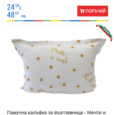
24
54
€
ПОРЪЧАЙ
48
01
лв.
Памучна калъфка за възглавница - Мечти и