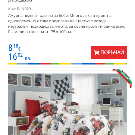
Код:
BLN929
Ажурна пелена - одеяло за бебе. Много лека и приятна,
едновременно с това предпазваща. Цветът е резеда -
неутрален, подходящ за лятото, за късна пролет и ранна есен.
Размери на пелената - 75 х 100 см.
8
18
€
ПОРЪЧАЙ
16
02
лв.