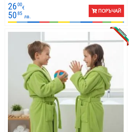
26
00
€
ПОРЪЧАЙ
50
85
лв.