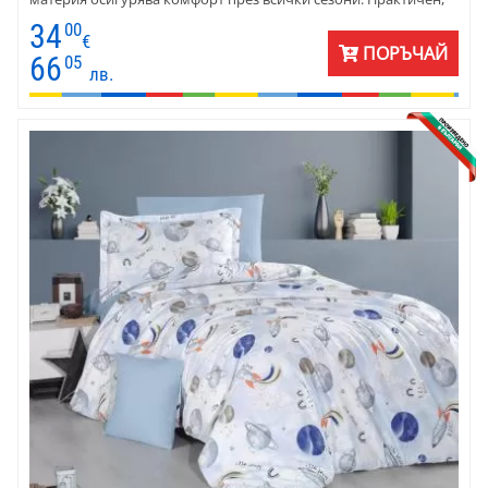
свеж и впечатляващ избор за детска стая с характер.
34
00
€
ПОРЪЧАЙ
66
05
лв.