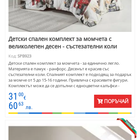
Детски спален комплект за момчета с
великолепен десен - състезателни коли
Код:
SPB923
Детски спален комплект за момчета - за единично легло.
Материята е памук - ранфорс. Десенът е красив със
състезателни коли. Спалният комплект е подходящ за подарък
за момче от 5 до 15-16 години. Привлича с красивите фигури.
Комплектът може да се допълни с едноцветни калъфки -
червени, сиви или бели.
31
00
€
ПОРЪЧАЙ
60
63
лв.