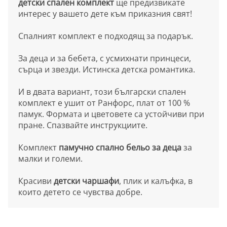
детски спален комплект
ще предизвикате
интерес у вашето дете към приказния свят!
Спалният комплект е подходящ за подарък.
За деца и за бебета, с усмихнати принцеси,
сърца и звезди. Истинска детска романтика.
И в двата вариант, този български спален
комплект е ушит от Ранфорс, плат от 100 %
памук. Формата и цветовете са устойчиви при
пране. Спазвайте инструкциите.
Комплект
памучно спално бельо за деца
за
малки и големи.
Красиви
детски чаршафи
, плик и калъфка, в
които детето се чувства добре.