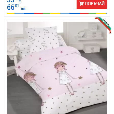
отлично качество - ранфорс.
€
ПОРЪЧАЙ
66
01
лв.