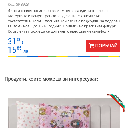
Код:
SPB923
Детски спален комплект за момчета - за единично легло.
Материята е памук - ранфорс. Десенът е красив със
състезателни коли. Спалният комплект е подходящ за подарък
за момче от 5 до 15-16 години. Привлича с красивите фигури.
Комплектът може да се допълни с едноцветни калъфки -
червени, сиви или бели.
31
00
€
ПОРЪЧАЙ
15
85
лв.
Продукти, които може да ви интересуват: