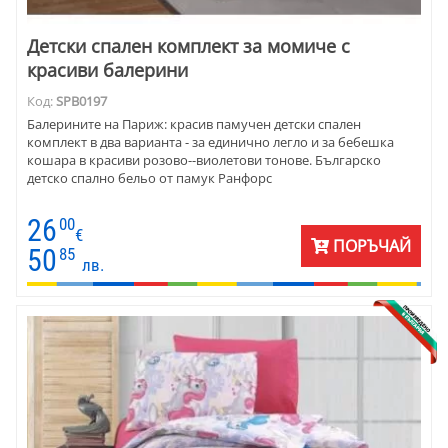
Детски спален комплект за момиче с
красиви балерини
Код:
SPB0197
Балерините на Париж: красив памучен детски спален
комплект в два варианта - за единично легло и за бебешка
кошара в красиви розово--виолетови тонове. Българско
детско спално бельо от памук Ранфорс
26
00
€
ПОРЪЧАЙ
50
85
лв.