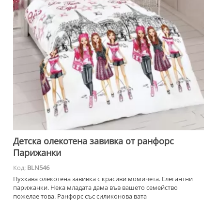
Детска олекотена завивка от ранфорс
Парижанки
Код:
BLN546
Пухкава олекотена завивка с красиви момичета. Елегантни
парижанки. Нека младата дама във вашето семейство
пожелае това. Ранфорс със силиконова вата