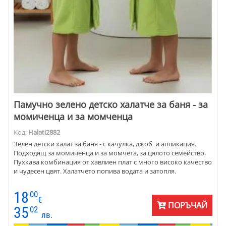
Памучно зелено детско халатче за баня - за
момиченца и за момченца
Код:
Halati2882
Зелен детски халат за баня - с качулка, джоб и апликация.
Подходящ за момиченца и за момчета, за цялото семейство.
Пухкава комбинация от хавлиен плат с много високо качество
и чудесен цвят. Халатчето попива водата и затопля.
18
00
€
ПОРЪЧАЙ
35
02
лв.