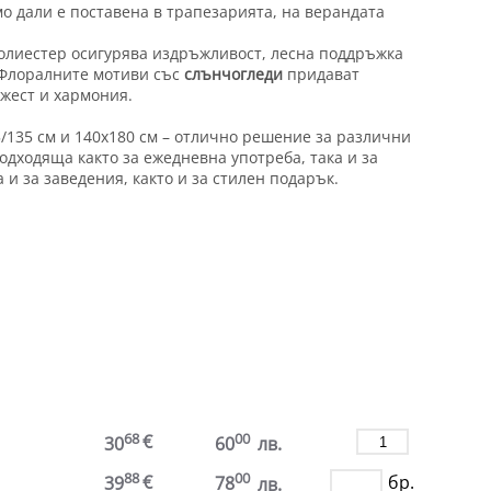
о дали е поставена в трапезарията, на верандата
олиестер осигурява издръжливост, лесна поддръжка
 Флоралните мотиви със
слънчогледи
придават
ежест и хармония.
5/135 см и 140х180 см – отлично решение за различни
одходяща както за ежедневна употреба, така и за
 и за заведения, както и за стилен подарък.
.
68
00
€
30
60
лв.
88
00
€
бр.
39
78
лв.