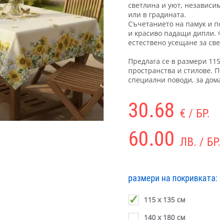
светлина и уют, независим
или в градината.
Съчетанието на памук и п
и красиво падащи дипли.
естествено усещане за св
Предлага се в размери 11
пространства и стилове. П
специални поводи, за дома
30.68
€ / БР.
60.00
ЛВ. / БР
размери на покривката:
115 х 135 см
140 х 180 см