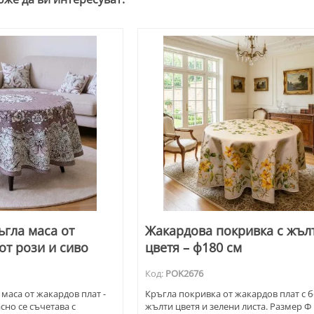
ъгла маса от
Жакардова покривка с жъл
от рози и сиво
цветя – ф180 см
Код:
POK2676
маса от жакардов плат -
Кръгла покривка от жакардов плат с 
сно се съчетава с
жълти цветя и зелени листа. Размер Ф 