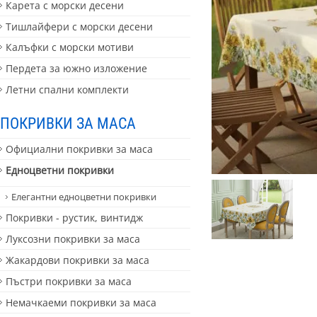
Карета с морски десени
Тишлайфери с морски десени
Калъфки с морски мотиви
Пердета за южно изложение
Летни спални комплекти
ПОКРИВКИ ЗА МАСА
Официални покривки за маса
Едноцветни покривки
Елегантни едноцветни покривки
Покривки - рустик, винтидж
Луксозни покривки за маса
Жакардови покривки за маса
Пъстри покривки за маса
Немачкаеми покривки за маса