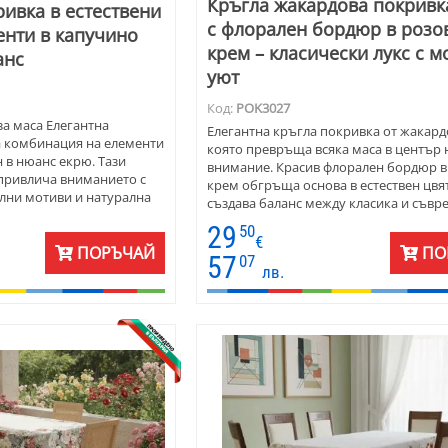
Кръгла жакардова покривк
ивка в естествени
с флорален бордюр в розо
енти в капучино
крем – класически лукс с 
анс
уют
Код:
POK3027
а маса Елегантна
Елегантна кръгла покривка от жакардо
а комбинация на елементи
която превръща всяка маса в център 
 в нюанс екрю. Тази
внимание. Красив флорален бордюр в
привлича вниманието с
крем обгръща основа в естествен цвя
лни мотиви и натурална
създава баланс между класика и съвр
асва на почти всеки
стил. Жакардовата материя е плътна, 
29
50
 – комбинация от
и лесна за поддръжка – създадена за 
€
к и полиестер –
ПОРЪЧАЙ
ПО
моменти без усилие.
57
07
орма и издръжливост.
лв.