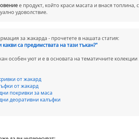
новение
е продукт, който краси масата и внася топлина,
уално удоволствие.
мация за жакарда - прочетете в нашата статия:
и какви са предимствата на тази тъкан?"
ан особен уют и е в основата на тематичните колекции з
кривки от жакард
лъфки от жакард
дни покривки за маса
дни деоративни калъфки
оже да ви интересуват: