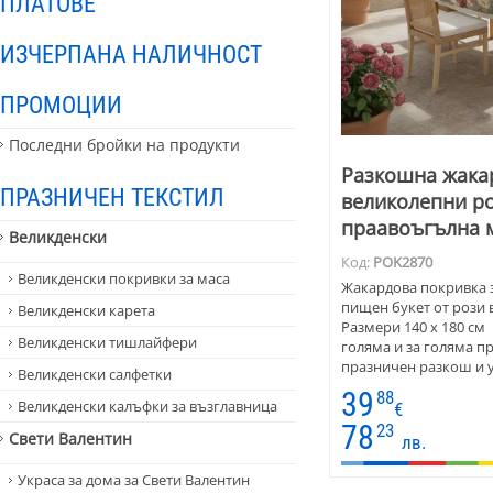
ПЛАТОВЕ
ИЗЧЕРПАНА НАЛИЧНОСТ
ПРОМОЦИИ
Последни бройки на продукти
Разкошна жака
ПРАЗНИЧЕН ТЕКСТИЛ
великолепни ро
праавоъгълна 
Великденски
Код:
POK2870
Великденски покривки за маса
Жакардова покривка 
пищен букет от рози 
Великденски карета
Размери 140 х 180 см и
Великденски тишлайфери
голяма и за голяма п
празничен разкош и 
Великденски салфетки
празик – отличен изб
39
88
Великденски калъфки за възглавница
€
78
23
Свети Валентин
лв.
Украса за дома за Свети Валентин