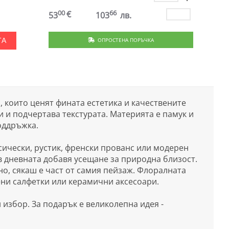
00
66
€
53
103
лв.
ОПРОСТЕНА ПОРЪЧКА
ТА
а, които ценят фината естетика и качествените
 и подчертава текстурата. Материята е памук и
оддръжка.
сически, рустик, френски прованс или модерен
 дневната добавя усещане за природна близост.
но, сякаш е част от самия пейзаж. Флоралната
ени салфетки или керамични аксесоари.
 избор. За подарък е великолепна идея -