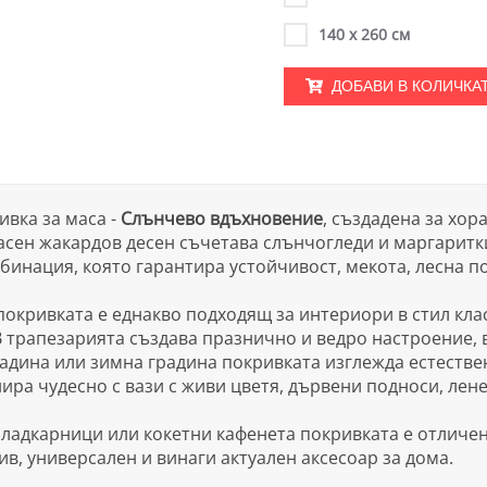
140 х 260 см
ДОБАВИ В КОЛИЧКА
вка за маса -
Слънчево вдъхновение
, създадена за хор
сен жакардов десен съчетава слънчогледи и маргаритки
бинация, която гарантира устойчивост, мекота, лесна п
покривката е еднакво подходящ за интериори в стил кла
трапезарията създава празнично и ведро настроение, в
радина или зимна градина покривката изглежда естестве
ира чудесно с вази с живи цветя, дървени подноси, лен
сладкарници или кокетни кафенета покривката е отличен
ив, универсален и винаги актуален аксесоар за дома.