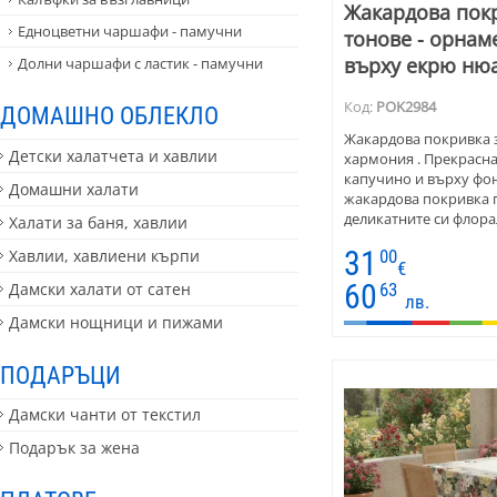
Жакардова покр
Едноцветни чаршафи - памучни
тонове - орнам
върху екрю ню
Долни чаршафи с ластик - памучни
Код:
POK2984
ДОМАШНО ОБЛЕКЛО
Жакардова покривка з
Детски халатчета и хавлии
хармония . Прекрасн
капучино и върху фон
Домашни халати
жакардова покривка 
деликатните си флора
Халати за баня, хавлии
цветова гама, която п
31
Хавлии, хавлиени кърпи
00
интериор. Материята
€
висококачествен паму
60
Дамски халати от сатен
63
осигурява идеална ф
лв.
Дамски нощници и пижами
ПОДАРЪЦИ
Дамски чанти от текстил
Подарък за жена