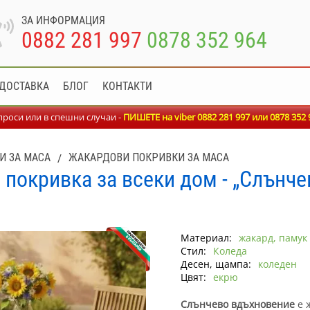
ЗА ИНФОРМАЦИЯ
0882 281 997
0878 352 964
ДОСТАВКА
БЛОГ
КОНТАКТИ
роси или в спешни случаи -
ПИШЕТЕ на viber 0882 281 997 или
0878 352 
И ЗА МАСА
/
ЖАКАРДОВИ ПОКРИВКИ ЗА МАСА
покривка за всеки дом - „Слънч
Материал:
жакард, памук
Стил:
Коледа
Десен, щампа:
коледен
Цвят:
екрю
Слънчево вдъхновение
е 