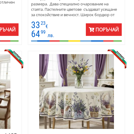
 отличен
размера. Дава специално очарование на
стаята. Пастелните цветове създават усещане
за спокойствие и вечност. Широк бордюр от
градински цветя върху светъл фон ще направят
33
23
вашия дом още по-уютен. Покривката е
€
РЪЧАЙ
ПОРЪЧАЙ
подходяща за различен тип интериор - от
64
99
лв.
масив до елегантно стъкло и метал. Стилът е
винтидж . Жакардовата покривка е подходяща
за подарък за приятелка и за наредба на дома.
Може да се използва през цялата година.