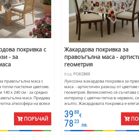
рдова покривка с
Жакардова покривка за
зи - за
правоъгълна маса - артист
маса
геометрия
Код:
POK2869
за правоъгълна маса с
Луксозна жакардова покривка за прв
в топли пастелни цветове.
маса - артистичен разкош от цветове 
 140 х 240 см - за средно
геометрия. Великолепно се съчетава с
равоъгълна маса. Придава
интериор с цветни петна в червено, с
уютна атмосфера на всеки
жълто. Жакардовата покривка е елега
ор и за подарък.
подходяща за стаи с дървени мебели 
39
88
от стъкло. Дизайнът е решен с с широ
€
ПОРЪЧАЙ
ПО
артистичен бордюр с геометрия и цвя
78
23
лв.
Материята е плътен жакард - памук и
полиестер. Покривките са подходящи 
използване в обширен хол. Размерът е