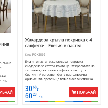
Жакардова кръгла покривка с 4
ична
салфетки - Елегия в пастел
Код:
POK2866
Елегия в пастел е жакардова покривка ,
оъгълна
създадена за естети, които ценят красотата на
и
тишината, светлината и фината текстура.
Светлият ѝ естествен фон с пастелносиви
иньо,
орнаменти, превръща всяка маса в истинска
нтна,
сцена на хармония. Жакардовата тъкан пада
или плот
30
68
плавно и изискано. Четири салфетки Ф20
к
€
създават завършеност и изтънчен стил. Тази
РЪЧАЙ
ПОРЪЧАЙ
т.
60
23
покривка е подходяща както за ежедневие, така
лв.
и за специални моменти - от утринно кафе през
за
уикенда до вечеря на свещи. „Елегия в пастел“ е
 140 х