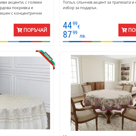
иви акценти, с големи
Топъл, слънчев акцент за трапезата и
ардова покривка е
избор за подарък.
решен с концентрични
тичен бордюр.
44
99
€
ПОРЪЧАЙ
ПО
87
99
лв.