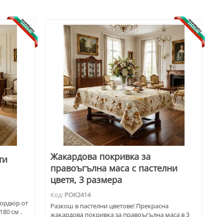
Жакардова покривка за
ти
правоъгълна маса с пастелни
цветя, 3 размера
Код:
POK2414
бордюр от
Разкош в пастелни цветове! Прекрасна
180 см .
жакардова покривка за правоъгълна маса в 3