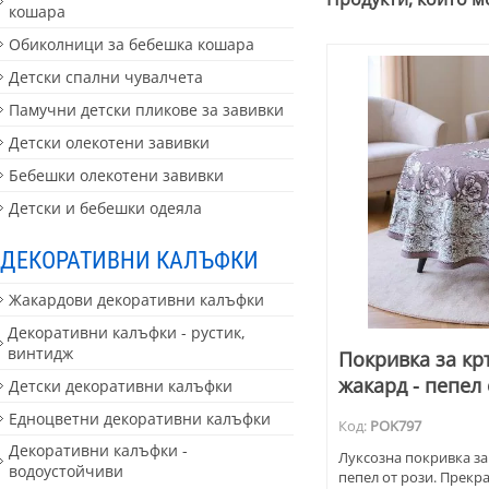
кошара
Обиколници за бебешка кошара
Детски спални чувалчета
Памучни детски пликове за завивки
Детски олекотени завивки
Бебешки олекотени завивки
Детски и бебешки одеяла
ДЕКОРАТИВНИ КАЛЪФКИ
Жакардови декоративни калъфки
Декоративни калъфки - рустик,
винтидж
Покривка за кр
жакард - пепел 
Детски декоративни калъфки
Едноцветни декоративни калъфки
Код:
POK797
Декоративни калъфки -
Луксозна покривка за 
водоустойчиви
пепел от рози. Прекра