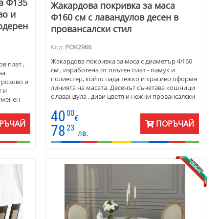
а Ф135
Жакардова покривка за маса
во и
Ф160 см с лавандулов десен в
модерен
провансалски стил
Код:
POK2966
Жакардова покривка за маса с диаметър Ф160
в плат ,
см , изработена от плътен плат - памук и
на
полиестер, който пада тежко и красиво оформя
 розово и
линията на масата. Десенът съчетава кошници
т и
с лавандула , диви цветя и нежни провансалски
еменен
мотиви в мека палитра от лилаво, зелено и
устойчива
40
00
топло бежово. Подходяща е както за ежедневна
красиви
€
употреба, така и за специални поводи.
РЪЧАЙ
ПОРЪЧАЙ
78
23
Поддържа се лесно, не губи форма и запазва
лв.
цветовете си във времето. Прекрасен избор за
хора, които търсят характер, стил и усещане за
спокойствие в интериора си .