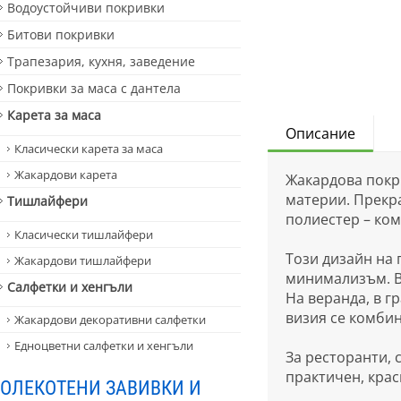
Водоустойчиви покривки
Битови покривки
Трапезария, кухня, заведение
Покривки за маса с дантела
Карета за маса
Описание
Класически карета за маса
Жакардови карета
Жакардова покри
материи. Прекра
Тишлайфери
полиестер – ком
Класически тишлайфери
Този дизайн на 
Жакардови тишлайфери
минимализъм. В 
Салфетки и хенгъли
На веранда, в г
визия се комбин
Жакардови декоративни салфетки
Едноцветни салфетки и хенгъли
За ресторанти, 
практичен, крас
ОЛЕКОТЕНИ ЗАВИВКИ И