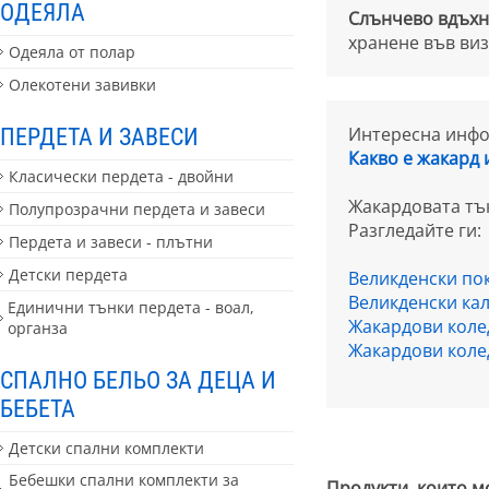
ОДЕЯЛА
Слънчево вдъх
хранене във виз
Одеяла от полар
Олекотени завивки
Интересна инфор
ПЕРДЕТА И ЗАВЕСИ
Какво е жакард 
Класически пердета - двойни
Жакардовата тък
Полупрозрачни пердета и завеси
Разгледайте ги:
Пердета и завеси - плътни
Детски пердета
Великденски по
Великденски ка
Единични тънки пердета - воал,
Жакардови коле
органза
Жакардови коле
СПАЛНО БЕЛЬО ЗА ДЕЦА И
БЕБЕТА
Детски спални комплекти
Бебешки спални комплекти за
Продукти, които м