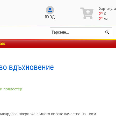
0
артикула
00
0
€
ВХОД
00
0
лв.
964
.
ево вдъхновение
 и полиестер
жакардова покривка с много високо качество. Тя носи