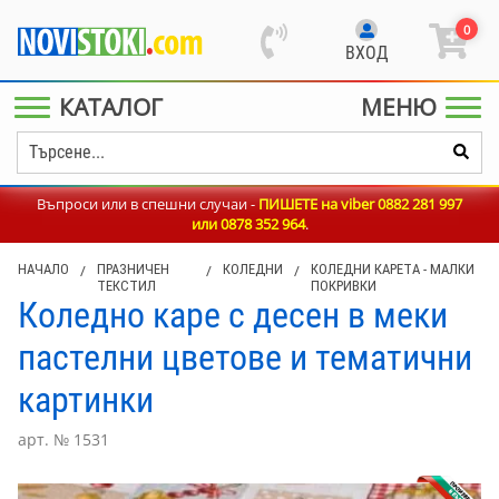
0
ВХОД
КАТАЛОГ
МЕНЮ
Въпроси или в спешни случаи -
ПИШЕТЕ на viber 0882 281 997
или
0878 352 964
.
НАЧАЛО
/
ПРАЗНИЧЕН
/
КОЛЕДНИ
/
КОЛЕДНИ КАРЕТА - МАЛКИ
ТЕКСТИЛ
ПОКРИВКИ
Коледно каре с десен в меки
пастелни цветове и тематични
картинки
арт. № 1531