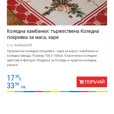
Коледнa камбанки: тържествена Коледна
покривка за маса, каре
Код:
Koleda2478
Празнична коледна покривка - каре за маса с камбанки и
коледна звезда. Размер 100 х 100см. Класически коледни
цветове и фигури. Подарък за Коледа и чудесна коледна
украса.
17
38
€
ПОРЪЧАЙ
33
99
лв.