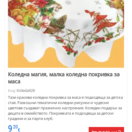
Коледна магия, малка коледна покривка за
маса
Код:
Koleda629
Тази красива коледна покривка за маса е подходяща за детска
стая. Разкошни тематични коледни рисунки и чудесни
цветове създават празнично настроение. Коледен подарък за
децата в семейството. Покривката е подходяща за детски
градини и за парти клуб.
9
20
€