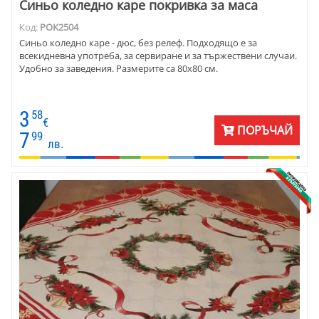
Синьо коледно каре покривка за маса
Код:
POK2504
Синьо коледно каре - дюс, без релеф. Подходящо е за
всекидневна употреба, за сервиране и за тържествени случаи.
Удобно за заведения. Размерите са 80х80 см.
3
58
€
ПОРЪЧАЙ
7
99
лв.