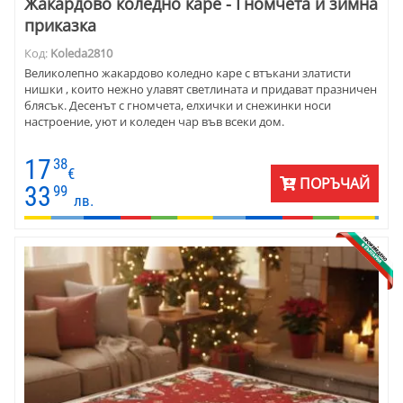
Жакардово коледно каре - Гномчета и зимна
приказка
Код:
Koleda2810
Великолепно жакардово коледно каре с втъкани златисти
нишки , които нежно улавят светлината и придават празничен
блясък. Десенът с гномчета, елхички и снежинки носи
настроение, уют и коледен чар във всеки дом.
17
38
€
ПОРЪЧАЙ
33
99
лв.