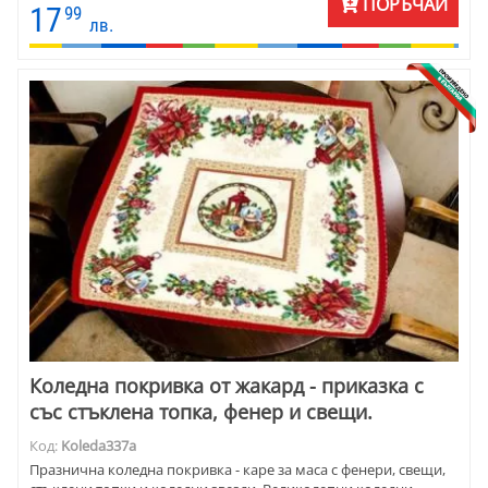
ПОРЪЧАЙ
17
99
лв.
Коледна покривка от жакард - приказка с
със стъклена топка, фенер и свещи.
Код:
Koleda337a
Празнична коледна покривка - каре за маса с фенери, свещи,