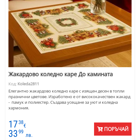
Жакардово коледно каре До камината
Код:
Koleda2811
Елегантно жакардово коледно каре с изящен десен в топли
празнични цветове. Изработено е от висококачествен жакард
- памук и полиестер. Създава усещане за уют и коледна
хармония.
17
38
€
ПОРЪЧАЙ
33
99
лв.