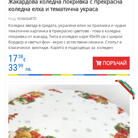
Жакардова коледна покривка с прекрасна
коледна елха и тематична украса
Код:
Koleda870
Коледна звезда в средата, украсени елхи за празника и чудни
тематични картинка в прекрасно цветове - това е коледна
покривка от жакард. Типа е коледно каре 95х95 см с широк
бордюр и светъл фон - екрю с естествени нюанси. Стилът е
класически винтидж. Карето е подходящо за коледен
подарък за близка приятелка.
17
38
€
ПОРЪЧАЙ
33
99
лв.