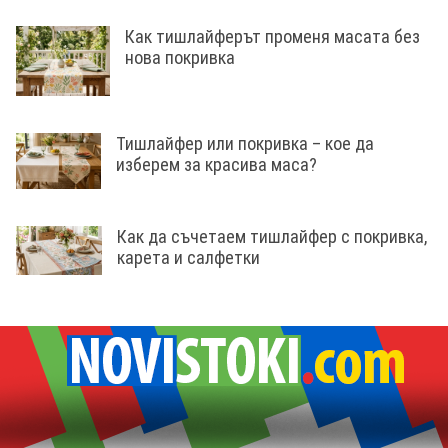
Как тишлайферът променя масата без
нова покривка
Тишлайфер или покривка – кое да
изберем за красива маса?
Как да съчетаем тишлайфер с покривка,
карета и салфетки