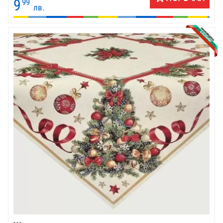
9
99
лв.