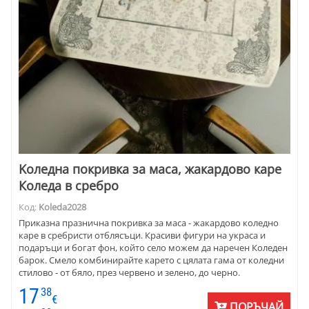
Kоледна покривка за маса, жакардово каре
Коледа в сребро
Код:
Koleda2028
Приказна празнична покривка за маса - жакардово коледно
каре в сребристи отблясъци. Красиви фигури на украса и
подаръци и богат фон, който село можем да наречен Коледен
барок. Смело комбинирайте карето с цялата гама от коледни
стилово - от бяло, през червено и зелено, до черно.
Последното е хит на сезона. Зарадвайте семейството с това
17
38
богато жакардово каре за маса. Размери на карето 100 х 100
€
ПОРЪЧАЙ