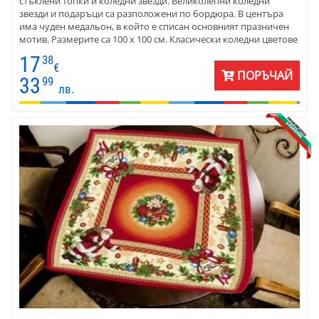
стъклени топки и коледни звезди. Великолепни коледни
звезди и подаръци са разположени по бордюра. В центъра
има чуден медальон, в който е списан основният празничен
мотив. Размерите са 100 х 100 см. Класически коледни цветове
и фигури - червено, зелено, екрю и златисто. Карето е много
17
38
подходящ подарък за Коледа и чудесна коледна украса.
€
ПОРЪЧАЙ
33
99
лв.