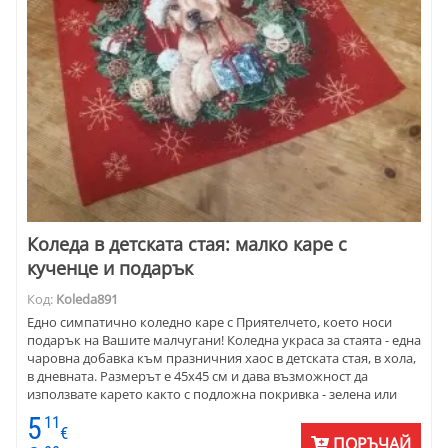
Коледа в детската стая: малко каре с
кученце и подарък
Код:
Koleda891
Едно симпатично коледно каре с Приятелчето, което носи
подарък на Вашите малчугани! Коледна украса за стаята - една
чаровна добавка към празничния хаос в детската стая, в хола,
в дневната. Размерът е 45x45 см и дава възможност да
използвате карето както с подложна покривка - зелена или
червена, така и направо върху дървен или стъклен плот.
5
11
Веселият Рошльо отваря подарък с муцунка.
€
ПОРЪЧАЙ