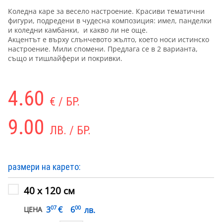
Коледна каре за весело настроение. Красиви тематични
фигури, подредени в чудесна композиция: имел, панделки
и коледни камбанки, и какво ли не още.
Акцентът е върху слънчевото жълто, което носи истинско
настроение. Мили спомени. Предлага се в 2 варианта,
също и тишлайфери и покривки.
4.60
€ / БР.
9.00
ЛВ. / БР.
размери на карето:
40 х 120 см
07
00
€
3
6
лв.
ЦЕНА