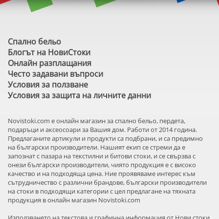
Спално бельо
Блогът на НовиСтоки
Онлайн разплащания
Често задавани въпроси
Условия за ползване
Условия за защита на личните данни
Novistoki.com e онлайн магазин за спално бельо, пердета,
подаръци и аксеосоари за Вашия дом. Работи от 2014 година.
Предлаганите артикули и продукти са подбрани, и са предимно
на български производители. Нашият екип се стреми да е
запознат с пазара на текстилни и битови стоки, и се свързва с
онези български производители, чиято продукция е с високо
качество и на подходяща цена. Ние проявяваме интерес към
сътрудничество с различни брандове, български производители
на стоки в подходящи категории с цел предлагане на тяхната
продукция в онлайн магазин Novistoki.com
Използването на текстова и графична информация от Нови стоки