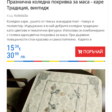
Празнична коледна покривка за маса - каре
Традиция, винтидж
Код:
Koleda3a
Коледно каре , ушито от тежък жакардов плат - памук и
полиестер. Издържано е в най-добрите коледни традиции -
като цветове и тематични фигурки. Използва се комбинирано
с голяма едноцветна покривка за маса. При дървени
повърхности стои красиво и самостоятелно. Карето е
прекрасен подарък за Коледа и Нова година , както и за
15
34
именните дни през зимата.
€
ПОРЪЧАЙ
30
99
лв.