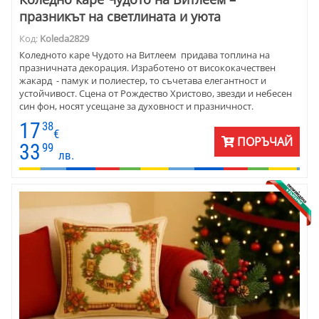
празникът на светлината и уюта
Код:
Koleda2829
Коледното каре Чудото на Витлеем придава топлина на
празничната декорация. Изработено от висококачествен
жакард - памук и полиестер, то съчетава елегантност и
устойчивост. Сцена от Рождество Христово, звезди и небесен
син фон, носят усещане за духовност и празничност.
Подходящо е за холна или трапезна маса, за уютен семеен
17
38
дом, църковни празници или заведения с класическа
€
ПОРЪЧАЙ
атмосфера. Размерът 90x90 см е подходящ както за централна
33
99
лв.
декорация, така и като стилен подарък, който оставя спомен.