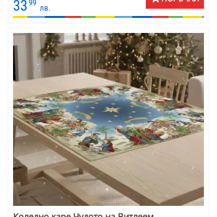
см. Материята е качествен жакард - памук и полиестер.
33
99
лв.
Коледно каре Чудото на Витлеем –