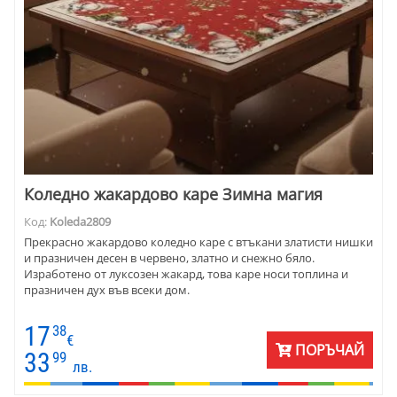
Коледно жакардово каре Зимна магия
Код:
Koleda2809
Прекрасно жакардово коледно каре с втъкани златисти нишки
и празничен десен в червено, златно и снежно бяло.
Изработено от луксозен жакард, това каре носи топлина и
празничен дух във всеки дом.
17
38
€
ПОРЪЧАЙ
33
99
лв.