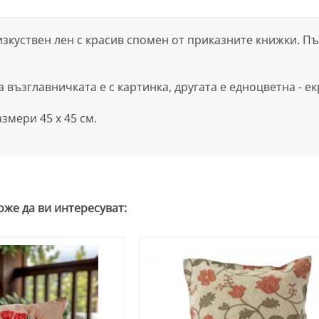
изкуствен лен с красив спомен от приказните книжки. П
а възглавничката е с картинка, другата е едноцветна - ек
змери 45 х 45 см.
оже да ви интересуват: