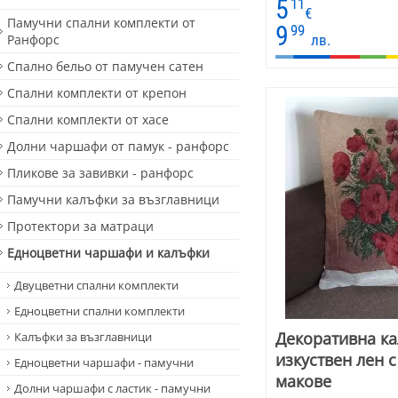
5
11
контрастива прекрас
€
Памучни спални комплекти от
Лпндонската атмосфе
9
99
Ранфорс
лв.
Спално бельо от памучен сатен
Спални комплекти от крепон
Спални комплекти от хасе
Долни чаршафи от памук - ранфорс
Пликове за завивки - ранфорс
Памучни калъфки за възглавници
Протектори за матраци
Едноцветни чаршафи и калъфки
Двуцветни спални комплекти
Едноцветни спални комплекти
Декоративна ка
Калъфки за възглавници
изкуствен лен с
Едноцветни чаршафи - памучни
макове
Долни чаршафи с ластик - памучни