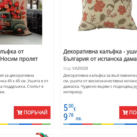
лъфка от
Декоративна калъфка - уши
- Носим пролет
България от испанска дама
Код:
VAZ0028
ея за декоративна
Декоративна калъфка за възглавничка
ка 45 х 45 см. Ушита е от
см, ушита от висококачествена испанс
за поддръжка. Стилът е
дамаска. Чудесно върви с подходящ р
ик.
интериор.
5
00
€
ПОРЪЧАЙ
ПО
9
78
лв.