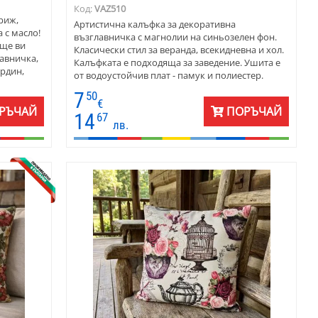
Код:
VAZ510
риж,
Артистична калъфка за декоративна
 с масло!
възглавничка с магнолии на синьозелен фон.
 ще ви
Класически стил за веранда, всекидневна и хол.
лавничка,
Калъфката е подходяща за заведение. Ушита е
ардин,
от водоустойчив плат - памук и полиестер.
те и
Течностите се задържат на повърхността.
7
50
Размерите на калъфката са подходящи за
€
РЪЧАЙ
ПОРЪЧАЙ
декоративна възглавничка 40х40 см. Сменя се с
14
67
лв.
цип в долния ръб на калъфката.