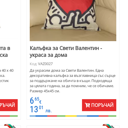
та в
Калъфка за Свети Валентин -
ска
украса за дома
Код:
VAZ0027
 40 х 40
Да украсим дома за Свети Валентин. Една
ка.
декоративна калъфка за възглавница със сърце
устик
за поддържане на обичта в къщи. Подходяща
за цялата година, за да помним, че се обичаме.
Размер 45х45 см.
6
65
€
РЪЧАЙ
ПОРЪЧАЙ
13
01
лв.