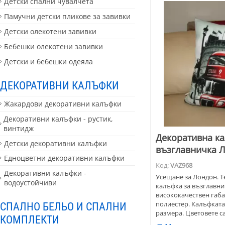
Детски спални чувалчета
Памучни детски пликове за завивки
Детски олекотени завивки
Бебешки олекотени завивки
Детски и бебешки одеяла
ДЕКОРАТИВНИ КАЛЪФКИ
Жакардови декоративни калъфки
Декоративни калъфки - рустик,
винтидж
Декоративна ка
Детски декоративни калъфки
възглавничка 
Едноцветни декоративни калъфки
Код:
VAZ968
Декоративни калъфки -
Усещане за Лондон. 
водоустойчиви
калъфка за възглавни
висококачествен габа
полиестер. Калъфката 
СПАЛНО БЕЛЬО И СПАЛНИ
размера. Цветовете с
КОМПЛЕКТИ
Дабъл дек - двуетаже