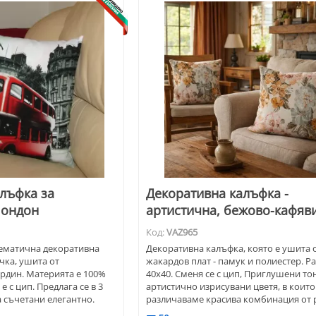
лъфка за
Декоративна калъфка -
Лондон
артистична, бежово-кафяв
Код:
VAZ965
Тематична декоративна
Декоративна калъфка, която е ушита 
чка, ушита от
жакардов плат - памук и полиестер. Р
рдин. Материята е 100%
40х40. Сменя се с цип, Приглушени то
е с цип. Предлага се в 3
артистично изрисувани цветя, в които
а съчетани елегантно.
различаваме красива комбинация от 
н автобус в ярко червено
цветя в градината.