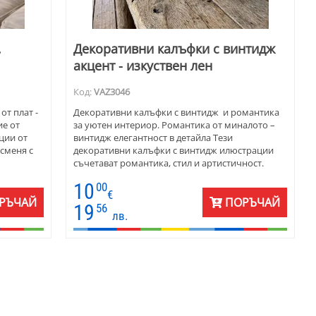
,
Декоративни калъфки с винтидж
акцент - изкуствен лен
Код:
VAZ3046
от плат -
Декоративни калъфки с винтидж и романтика
ие от
за уютен интериор. Романтика от миналото –
ции от
винтидж елегантност в детайла Тези
 сменя с
декоративни калъфки с винтидж илюстрации
съчетават романтика, стил и артистичност.
 и
Изработени са от изкуствен лен (полиестер).
10
00
Предлагат визия, близка до естествените
€
материи, с лесна поддръжка и издръжливост.
РЪЧАЙ
ПОРЪЧАЙ
19
56
Размер 45х45 см, едностранен дизайн и
лв.
дискретен цип за удобство. Предлагат се
поединично или в комплект от 2 – идеални за
уютен дом с характер.