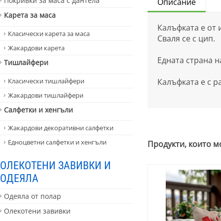
Покривки за маса с дантела
Описание
Карета за маса
Калъфката е от 
Класически карета за маса
Сваля се с цип.
Жакардови карета
Едната страна н
Тишлайфери
Класически тишлайфери
Калъфката е с ра
Жакардови тишлайфери
Салфетки и хенгъли
Жакардови декоративни салфетки
Едноцветни салфетки и хенгъли
Продукти, които м
ОЛЕКОТЕНИ ЗАВИВКИ И
ОДЕЯЛА
Одеяла от полар
Олекотени завивки