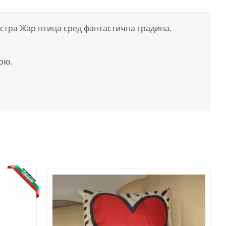
ъстра Жар птица сред фантастична градина.
рю.