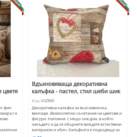
Вдъхновяваща декоративна
и цветя
калъфка - пастел, стил шеби шик
Код:
VAZ860
от фин
Декоративна калъфка за възглавничка,
азмерът е
винтидж. Великолепно съчетание на цветове и
нове,
фигури. Напомня с нещо оня дом, в който
накъдето и да се обърнете виждате естествени
различни
материали и обич. Калъфката е подходяща за
домове, подредени с внимание към детайла.