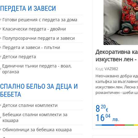
ПЕРДЕТА И ЗАВЕСИ
Готови решения с пердета за дома
Класически пердета - двойни
Полупрозрачни пердета и завеси
Пердета и завеси - плътни
Декоративна ка
Детски пердета
изкуствен лен 
Единични тънки пердета - воал,
Код:
VAZ982
органза
Неочаквано добра ид
калъфка за възглавнич
СПАЛНО БЕЛЬО ЗА ДЕЦА И
изкуствен лен. Лесна 
романтичен - шеби ш
БЕБЕТА
Детски спални комплекти
8
20
€
Бебешки спални комплекти за
16
04
лв.
кошара
Обиколници за бебешка кошара