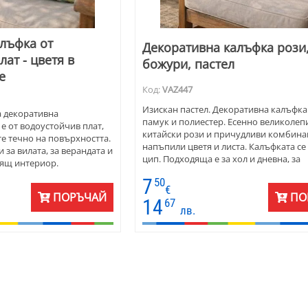
лъфка от
Декоративна калъфка рози
ат - цветя в
божури, пастел
е
Код:
VAZ447
Изискан пастел. Декоративна калъфка 
а декоративна
памук и полиестер. Есенно великолеп
е от водоустойчив плат,
китайски рози и причудливи комбина
е течно на повърхността.
напъпили цветя и листа. Калъфката се
 за вилата, за верандата и
цип. Подходяща е за хол и дневна, за
дящ интериор.
трапезария. Комбинира се с покривки
а е в пастелни цветове, в
7
50
тишлайфери от същия плат.
ки акценти за настроение.
€
ПОРЪЧАЙ
ПО
на или зелена покривка и
14
67
лв.
наоколо.