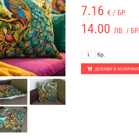
7.16
€ / БР.
14.00
ЛВ. / БР
бр.
ДОБАВИ В КОЛИЧКА