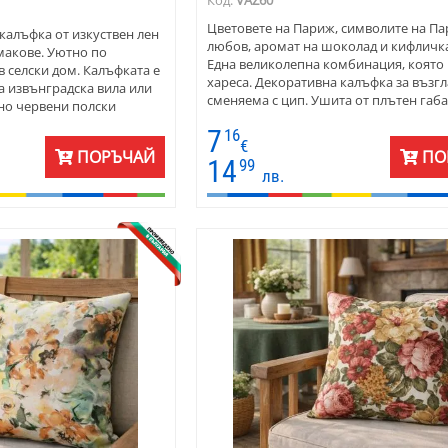
Цветовете на Париж, символите на Па
калъфка от изкуствен лен
любов, аромат на шоколад и кифличка
 макове. Уютно по
Една великолепна комбинация, която
в селски дом. Калъфката е
хареса. Декоративна калъфка за възг
 извънградска вила или
сменяема с цип. Ушита от плътен габ
лно червени полски
Технология дигитален печат. Цветове
повърхност. Елегантна
7
16
формата не се променят.
цветове и форми.
€
ПОРЪЧАЙ
ПО
14
99
лв.