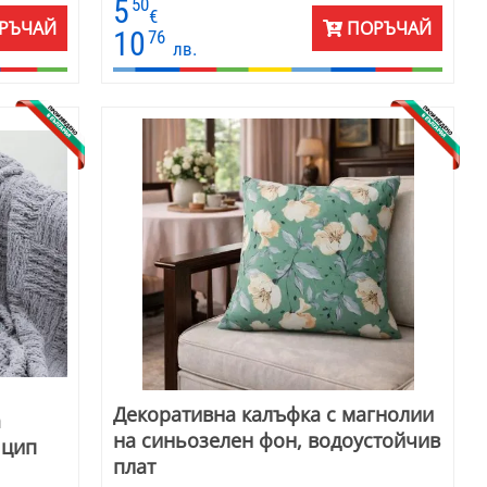
5
50
€
РЪЧАЙ
ПОРЪЧАЙ
10
76
лв.
Декоративна калъфка с магнолии
а
на синьозелен фон, водоустойчив
 цип
плат