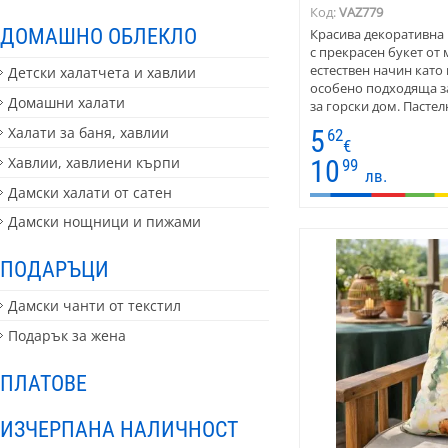
Код:
VAZ779
ДОМАШНО ОБЛЕКЛО
Красива декоративна 
с прекрасен букет от
естествен начин като 
Детски халатчета и хавлии
особено подходяща за
Домашни халати
за горски дом. Пасте
макове върху светла 
Халати за баня, хавлии
5
62
топла комбинация от 
€
Хавлии, хавлиени кърпи
10
99
лв.
Дамски халати от сатен
Дамски нощници и пижами
ПОДАРЪЦИ
Дамски чанти от текстил
Подарък за жена
ПЛАТОВЕ
ИЗЧЕРПАНА НАЛИЧНОСТ