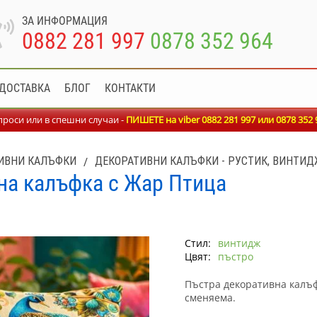
ЗА ИНФОРМАЦИЯ
0882 281 997
0878 352 964
ДОСТАВКА
БЛОГ
КОНТАКТИ
роси или в спешни случаи -
ПИШЕТЕ на viber 0882 281 997 или
0878 352 
ИВНИ КАЛЪФКИ
/
ДЕКОРАТИВНИ КАЛЪФКИ - РУСТИК, ВИНТИ
на калъфка с Жар Птица
Стил:
винтидж
Цвят:
пъстро
Пъстра декоративна калъф
сменяема.