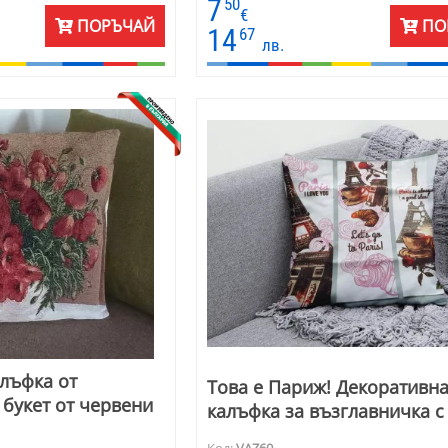
7
50
но на фона, напомнящ
€
ПОРЪЧАЙ
ПО
ра.
14
67
лв.
лъфка от
Това е Париж! Декоративн
 букет от червени
калъфка за възглавничка с
Код:
VAZ60