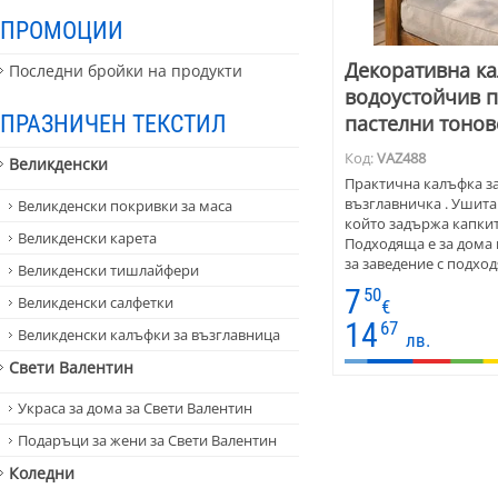
ПРОМОЦИИ
Декоративна ка
Последни бройки на продукти
водоустойчив пл
ПРАЗНИЧЕН ТЕКСТИЛ
пастелни тонов
Код:
VAZ488
Великденски
Практична калъфка з
възглавничка . Ушита 
Великденски покривки за маса
който задържа капкит
Великденски карета
Подходяща е за дома и
за заведение с подхо
Великденски тишлайфери
Декоративната калъфк
7
50
Великденски салфетки
които има леки по-яр
€
Съчетайте с керемиде
14
67
Великденски калъфки за възглавница
лв.
едноцветни калъфки 
Свети Валентин
Украса за дома за Свети Валентин
Подаръци за жени за Свети Валентин
Коледни