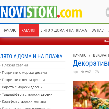
НАЧАЛО
КАТАЛОГ
ЛЯТО У ДОМА И НА ПЛАЖА
ЗА НАС
Въп
ЛЯТО У ДОМА И НА ПЛАЖА
НАЧАЛО
/
ДЕКОРАТ
Декоратив
Плажни хавлии
арт. № VAZ1173
Покривки с морски десени
Покривки с летни десени
Карета с морски десени
Тишлайфери с морски десени
Калъфки с морски мотиви
Пердета за южно изложение