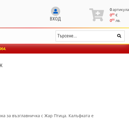
0
артикула
00
0
€
ВХОД
00
0
лв.
964
.
ДЖ
ка за възглавничка с Жар Птица. Калъфката е