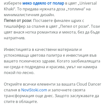
изберете
меко одеяло от полар
в цвят „Universal
Khaki“. То придава нужната доза „топлина“ на
минималистичния дизайн.
Пепел от рози
: Поставете финален щрих с
тишлайфер за спалня в цвят „Пепел от рози“. Този
цвят внася нотка романтика и мекота, без да бъде
натрапчив.
Инвестицията в качествени материали и
успокояваща цветова палитра е инвестиция във
вашето психическо здраве. Когато заобикалящата
ни среда е подредена и красива, умът ни намира
покой по-лесно.
Открийте всички елементи за вашата Cloud Dancer
спалня в
NoviStoki.com
и започнете своята
трансформация още днес. Защото заслужавате да
спите в облаците.