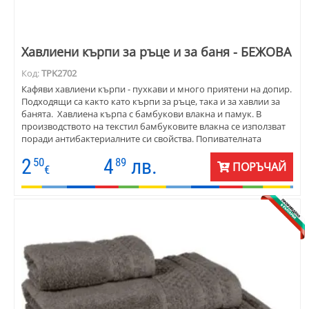
Хавлиени кърпи за ръце и за баня - БЕЖОВА
Код:
TPK2702
Кафяви хавлиени кърпи - пухкави и много приятени на допир.
Подходящи са както като кърпи за ръце, така и за хавлии за
банята. Хавлиена кърпа с бамбукови влакна и памук. В
производството на текстил бамбуковите влакна се използват
поради антибактериалните си свойства. Попивателната
способност на хавлиите е три пъти повече от обикновената
2
4
лв.
50
89
кърпа. Състав: 50:50 бамбук: микропамук, 550 гр./ кв.м.
ПОРЪЧАЙ
€