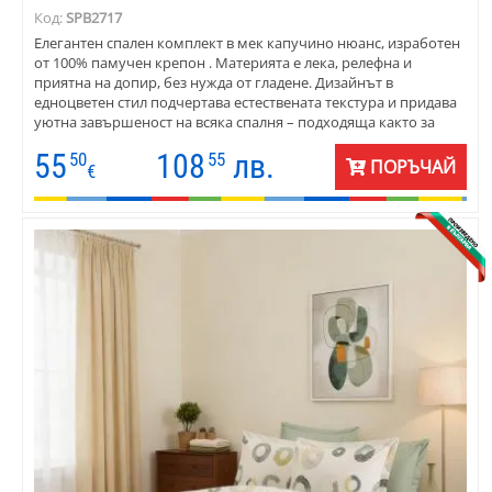
Код:
SPB2717
Елегантен спален комплект в мек капучино нюанс, изработен
от 100% памучен крепон . Материята е лека, релефна и
приятна на допир, без нужда от гладене. Дизайнът в
едноцветен стил подчертава естествената текстура и придава
уютна завършеност на всяка спалня – подходяща както за
домакинства, така и за бутикови хотели.
55
108
лв.
50
55
ПОРЪЧАЙ
€