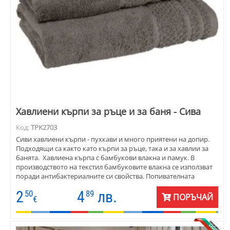
Хавлиени кърпи за ръце и за баня - Сива
Код:
TPK2703
Сиви хавлиени кърпи - пухкави и много приятени на допир.
Подходящи са както като кърпи за ръце, така и за хавлии за
банята. Хавлиена кърпа с бамбукови влакна и памук. В
производството на текстил бамбуковите влакна се използват
поради антибактериалните си свойства. Попивателната
способност на хавлиите е три пъти повече от обикновената
2
4
лв.
50
89
кърпа. Състав: 50:50 бамбук: микропамук, 550 гр./ кв.м.
ПОРЪЧАЙ
€