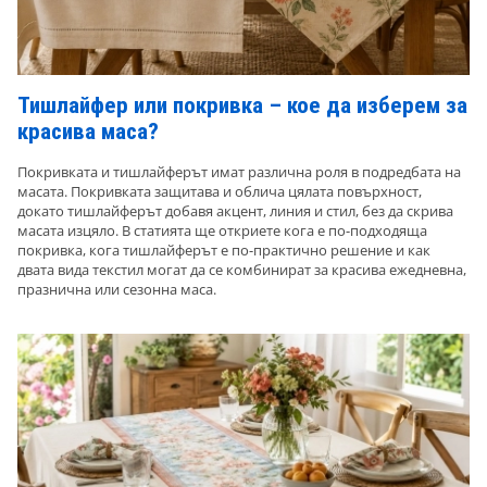
Тишлайфер или покривка – кое да изберем за
красива маса?
Покривката и тишлайферът имат различна роля в подредбата на
масата. Покривката защитава и облича цялата повърхност,
докато тишлайферът добавя акцент, линия и стил, без да скрива
масата изцяло. В статията ще откриете кога е по-подходяща
покривка, кога тишлайферът е по-практично решение и как
двата вида текстил могат да се комбинират за красива ежедневна,
празнична или сезонна маса.