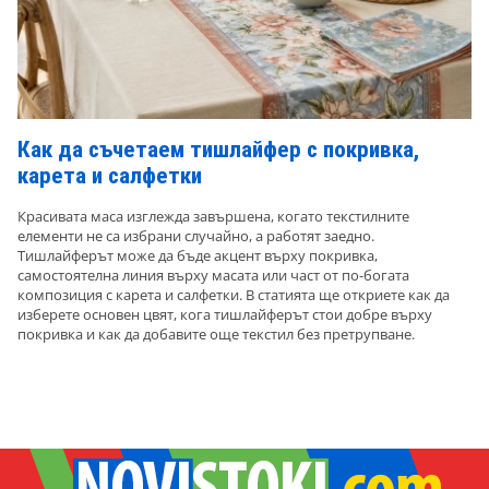
Как да съчетаем тишлайфер с покривка,
карета и салфетки
Красивата маса изглежда завършена, когато текстилните
елементи не са избрани случайно, а работят заедно.
Тишлайферът може да бъде акцент върху покривка,
самостоятелна линия върху масата или част от по-богата
композиция с карета и салфетки. В статията ще откриете как да
изберете основен цвят, кога тишлайферът стои добре върху
покривка и как да добавите още текстил без претрупване.