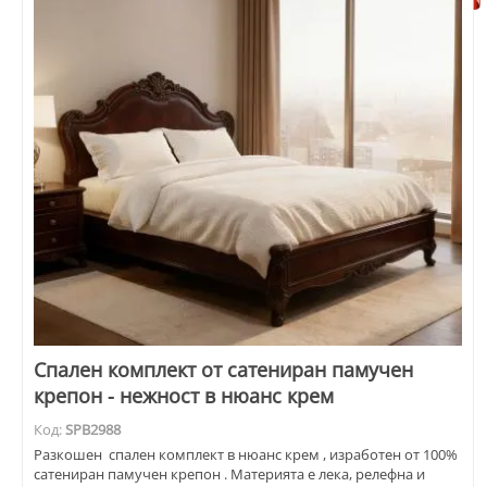
Спален комплект от сатениран памучен
крепон - нежност в нюанс крем
Код:
SPB2988
Разкошен спален комплект в нюанс крем , изработен от 100%
сатениран памучен крепон . Материята е лека, релефна и