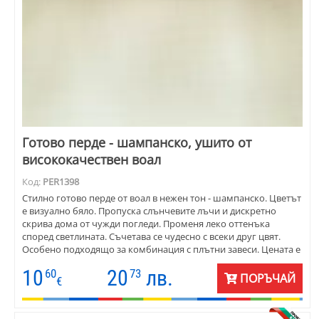
Готово перде - шампанско, ушито от
висококачествен воал
Код:
PER1398
Стилно готово перде от воал в нежен тон - шампанско. Цветът
е визуално бяло. Пропуска слънчевите лъчи и дискретно
скрива дома от чужди погледи. Променя леко оттенъка
според светлината. Съчетава се чудесно с всеки друг цвят.
Особено подходящо за комбинация с плътни завеси. Цената е
на метър готово перде. Предлагат се и два варианта с по-
10
20
лв.
60
73
голям размер.
ПОРЪЧАЙ
€