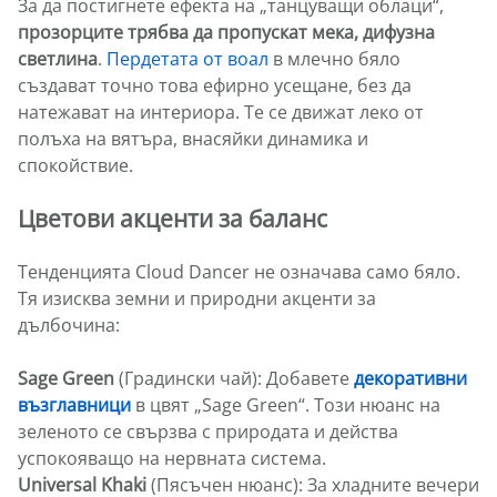
За да постигнете ефекта на „танцуващи облаци“,
прозорците трябва да пропускат мека, дифузна
светлина
.
Пердетата от воал
в млечно бяло
създават точно това ефирно усещане, без да
натежават на интериора. Те се движат леко от
полъха на вятъра, внасяйки динамика и
спокойствие.
Цветови акценти за баланс
Тенденцията Cloud Dancer не означава само бяло.
Тя изисква земни и природни акценти за
дълбочина:
Sage Green
(Градински чай): Добавете
декоративни
възглавници
в цвят „Sage Green“. Този нюанс на
зеленото се свързва с природата и действа
успокояващо на нервната система.
Universal Khaki
(Пясъчен нюанс): За хладните вечери