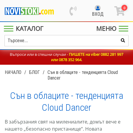
0
ВХОД
КАТАЛОГ
МЕНЮ
Въпроси или в спешни случаи -
ПИШЕТЕ на viber 0882 281 997
или
0878 352 964
.
НАЧАЛО
/
БЛОГ
/
Сън в облаците - тенденцията Cloud
Dancer
Сън в облаците - тенденцията
Cloud Dancer
В забързания свят на милениалите, домът вече е
нашето „безопасно пристанище“. Новата