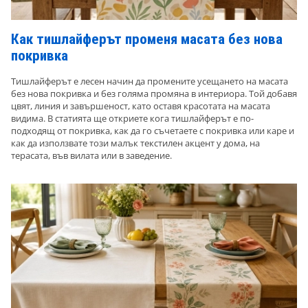
Как тишлайферът променя масата без нова
покривка
Тишлайферът е лесен начин да промените усещането на масата
без нова покривка и без голяма промяна в интериора. Той добавя
цвят, линия и завършеност, като оставя красотата на масата
видима. В статията ще откриете кога тишлайферът е по-
подходящ от покривка, как да го съчетаете с покривка или каре и
как да използвате този малък текстилен акцент у дома, на
терасата, във вилата или в заведение.