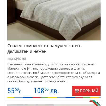
Спален комплект от памучен сатен -
деликатен и нежен
Код:
SPB2165
Памучен спален комплект, ушит от сатен с високо качество.
Материята е фин плат с разкошни цветове и щампа.
Елегантното спално бельо е подходящо за спалня, обзаведена
с класически мебели. Цветовете на стените може да са от
снежно бяло до плътен шоколадов цвят.
55
108
лв.
50
55
ПОРЪЧАЙ
€