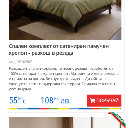
Спален комплект от сатениран памучен
крепон - разкош в резеда
Код:
SPB2987
Разкошен спален комплект в нюанс резеда , изработен от
100% сатениран памучен крепон . Материята е лека, релефна
и приятна на допир, без нужда от гладене. Дизайнът в
едноцветен стил подчертава текстурата. Придава естествен
уют на дома.
55
108
лв.
50
55
ПОРЪЧАЙ
€