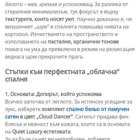
бялото – мек, кремав и успокояващ
. За разлика от
стерилния минимализъм, тук фокусът е върху
текстурите, които носят уют
. Научно доказано е, че
визуалният „шум“ в спалнята повишава нивата на
кортизол. Изчистването на пространството и
използването на
пастелни, органични тонове
помага на ума да превключи в режим на релаксация
веднага щом прекрачите прага.
Стъпки към перфектната „облачна“
спалня
1. Основата: Допирът, който успокоява
Всичко започва от леглото. За истинско усещане за
лукс, изберете
комплект
спално бельо от памучен
сатен
в цвят „Cloud Dancer“
. Сатенът придава фин
блясък и нежност към кожата, които са в основата
на
Quiet Luxury естетиката
.
За да бъде сънят ви непробуден, добавете