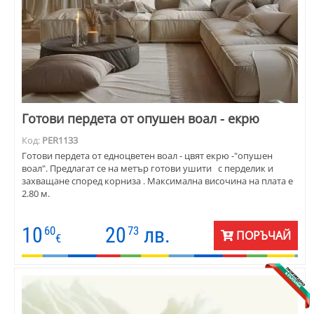
Готови пердета от опушен воал - екрю
Код:
PER1133
Готови пердета от едноцветен воал - цвят екрю -"опушен
воал". Предлагат се на метър готови ушити с перделик и
захващане според корниза . Максимална височина на плата е
2.80 м.
10
20
лв.
60
73
ПОРЪЧАЙ
€