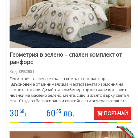
Геометрия в зелено – спален комплект от
ранфорс
Код:
SPB2851
Геометрия в зелено е спален комплект от ранфорс.
Вдъхновен е от минимализма и естествената хармония на
земните тонове. Дизайнът комбинира артистични кръгове в
нюанси на маслено зелено, мента, сиво и жълто върху светъл
фон. Създава балансирана и спокойна атмосфера в спалнята.
Материята е дишаща, устойчива и приятна на допир - отличен
30
60
лв.
68
55
избор за целогодишна употреба. Комплектът се предлага в
ПОРЪЧАЙ
€
различни размери и комбинации. Подходящ е за дома, за
стилни къщи за гости, за хотели. Геометрия в зелено е избор
за интелигентни хора, които ценят качеството и дизайна.