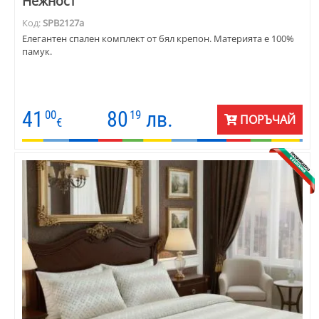
Нежност
Код:
SPB2127a
Елегантен спален комплект от бял крепон. Материята е 100%
памук.
41
80
лв.
00
19
ПОРЪЧАЙ
€