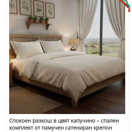
Спокоен разкош в цвят капучино – спален
комплект от памучен сатениран крепон