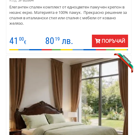
Код:
SPB2884
Елегантен спален комплект от едноцветен памучен крепон в
нюанс екрю. Материята е 100% памук. Прекрасно решение за
спалня в италиански стил или спалня с мебели от ковано
желязо.
41
80
лв.
00
19
ПОРЪЧАЙ
€