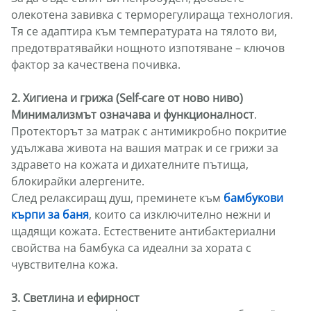
олекотена завивка с терморегулираща технология.
Тя се адаптира към температурата на тялото ви,
предотвратявайки нощното изпотяване – ключов
фактор за качествена почивка.
2. Хигиена и грижа (Self-care от ново ниво)
Минимализмът означава и функционалност
.
Протекторът за матрак с антимикробно покритие
удължава живота на вашия матрак и се грижи за
здравето на кожата и дихателните пътища,
блокирайки алергените.
След релаксиращ душ, преминете към
бамбукови
кърпи за баня
, които са изключително нежни и
щадящи кожата. Естествените антибактериални
свойства на бамбука са идеални за хората с
чувствителна кожа.
3. Светлина и ефирност