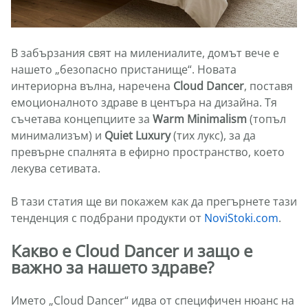
В забързания свят на милениалите, домът вече е
нашето „безопасно пристанище“. Новата
интериорна вълна, наречена
Cloud Dancer
, поставя
емоционалното здраве в центъра на дизайна. Тя
съчетава концепциите за
Warm Minimalism
(топъл
минимализъм) и
Quiet Luxury
(тих лукс), за да
превърне спалнята в ефирно пространство, което
лекува сетивата.
В тази статия ще ви покажем как да прегърнете тази
тенденция с подбрани продукти от
NoviStoki.com
.
Какво е Cloud Dancer и защо е
важно за нашето здраве?
Името „Cloud Dancer“ идва от специфичен нюанс на